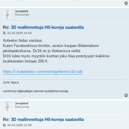
Junajäärä
Ratavartija
Re: 3D mallinnettuja H0-koreja saatavilla
V
01.02.2025 14:19
i
e
Anteeksi hidas vastaus.
s
Kuten Facebookissa ilmoitin, avasin kaupan iMaterialisen
t
i
jakelupalvelussa. Dv16 on jo tilattavissa sieltä.
Dr16 tulee myös myyntiin kunhan joku tilaa prototyypin kaikkine
lisukkeineen hintaan 200 €.
https://i.materialise.com/en/shop/item/vv16-cab
Jyrki Vaara
vanhempi digitaaliajan pienoisrautatieharrastaja
Junajäärä
Ratavartija
Re: 3D mallinnettuja H0-koreja saatavilla
V
02.03.2026 11:59
i