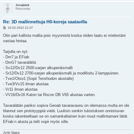
Junajäärä
Ratavartija
Re: 3D mallinnettuja H0-koreja saatavilla
V
10.02.2022 21:37
i
e
Otin pari kallista mallia pois myynnistä koska niiden laatu ei mielestäni
s
vastaa hintaa.
t
i
Tarjolla on nyt:
- Dm7 ja EFiab
- DmG7 tavaralättä
- Sv12/Dv12 2500-sarjan alkuperäismalli
- Sr12/Dv12 2700-sarjan alkuperäismalli ja modifioitu 2-lamppuinen.
- Tve1/Otso1 (Sopii Tenshodon alustalle)
- Tve3/Vv15 ilman alustaa
- Vr11 ilman alustaa
- VV16/Dv16 Katon tai Rocon DB V65 alustaa varten.
Tavaralätän pariksi sopiva Geoab tavaravaunu on olemassa mutta en ole
tilannut sen prototyyppiä vielä. Luulisin senkin tulostuksen onnistuvan
koska rakenteeltaan se on samankaltainen kuin muut mallintamani lätät.
EFiab:n alusta ja telit sopii myös sille.
Jyrki Vaara