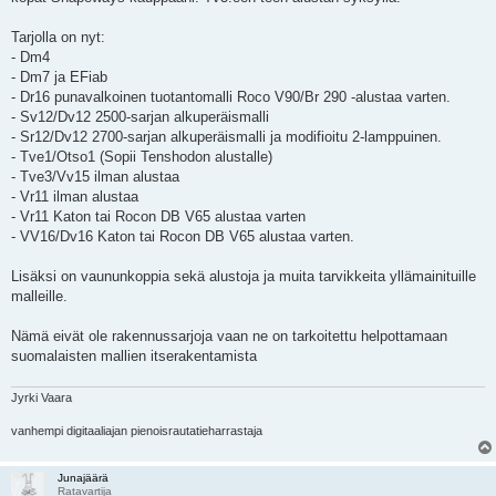
t
i
Tarjolla on nyt:
- Dm4
- Dm7 ja EFiab
- Dr16 punavalkoinen tuotantomalli Roco V90/Br 290 -alustaa varten.
- Sv12/Dv12 2500-sarjan alkuperäismalli
- Sr12/Dv12 2700-sarjan alkuperäismalli ja modifioitu 2-lamppuinen.
- Tve1/Otso1 (Sopii Tenshodon alustalle)
- Tve3/Vv15 ilman alustaa
- Vr11 ilman alustaa
- Vr11 Katon tai Rocon DB V65 alustaa varten
- VV16/Dv16 Katon tai Rocon DB V65 alustaa varten.
Lisäksi on vaununkoppia sekä alustoja ja muita tarvikkeita yllämainituille
malleille.
Nämä eivät ole rakennussarjoja vaan ne on tarkoitettu helpottamaan
suomalaisten mallien itserakentamista
Jyrki Vaara
vanhempi digitaaliajan pienoisrautatieharrastaja
Junajäärä
Ratavartija