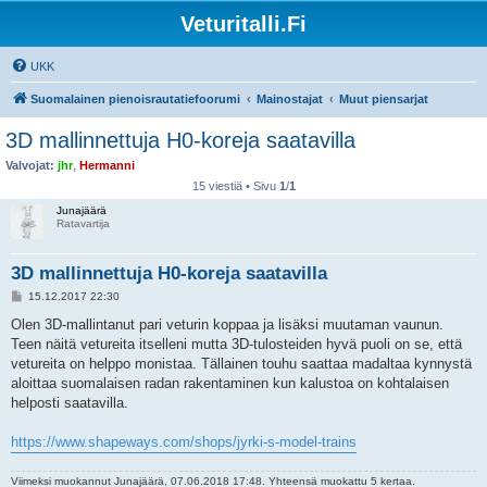
Veturitalli.Fi
UKK
Suomalainen pienoisrautatiefoorumi
Mainostajat
Muut piensarjat
3D mallinnettuja H0-koreja saatavilla
Valvojat:
jhr
,
Hermanni
15 viestiä • Sivu
1
/
1
Junajäärä
Ratavartija
3D mallinnettuja H0-koreja saatavilla
V
15.12.2017 22:30
i
e
Olen 3D-mallintanut pari veturin koppaa ja lisäksi muutaman vaunun.
s
Teen näitä vetureita itselleni mutta 3D-tulosteiden hyvä puoli on se, että
t
i
vetureita on helppo monistaa. Tällainen touhu saattaa madaltaa kynnystä
aloittaa suomalaisen radan rakentaminen kun kalustoa on kohtalaisen
helposti saatavilla.
https://www.shapeways.com/shops/jyrki-s-model-trains
Viimeksi muokannut
Junajäärä
, 07.06.2018 17:48. Yhteensä muokattu 5 kertaa.