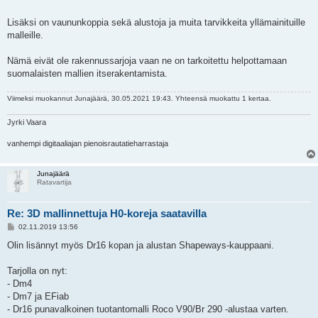
Lisäksi on vaununkoppia sekä alustoja ja muita tarvikkeita yllämainituille
malleille.
Nämä eivät ole rakennussarjoja vaan ne on tarkoitettu helpottamaan
suomalaisten mallien itserakentamista.
Viimeksi muokannut
Junajäärä
, 30.05.2021 19:43. Yhteensä muokattu 1 kertaa.
Jyrki Vaara
vanhempi digitaaliajan pienoisrautatieharrastaja
Junajäärä
Ratavartija
Re: 3D mallinnettuja H0-koreja saatavilla
V
02.11.2019 13:56
i
e
Olin lisännyt myös Dr16 kopan ja alustan Shapeways-kauppaani.
s
t
i
Tarjolla on nyt:
- Dm4
- Dm7 ja EFiab
- Dr16 punavalkoinen tuotantomalli Roco V90/Br 290 -alustaa varten.