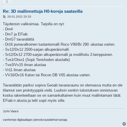
Re: 3D mallinnettuja H0-koreja saatavilla
V
29.01.2022 20:33
i
e
Täydensin valikoimaa. Tarjolla on nyt:
s
- Dm4
t
i
- Dm7 ja EFiab
- DmG7 tavaralättä
- Dr16 punavalkoinen tuotantomalli Roco V90/Br 290 -alustaa varten.
- Sv12/Dv12 2500-sarjan alkuperäismalli
- Sr12/Dv12 2700-sarjan alkuperäismalli ja modifioitu 2-lamppuinen.
- Tve1/Otso1 (Sopii Tenshodon alustalle)
- Tve3/Vv15 ilman alustaa
- Vr11 ilman alustaa
- VV16/Dv16 Katon tai Rocon DB V65 alustaa varten.
Tavaralätän pariksi sopiva Geoab tavaravaunu on olemassa mutta en ole
tilannut sen prototyyppiä vielä. Luulisin senkin tulostuksen onnistuvan
koska rakenteeltaan se on samankaltainen kuin muut mallintamani lätät.
EFiab:n alusta ja telit sopii myös sille.
Jyrki Vaara
vanhempi digitaaliajan pienoisrautatieharrastaja