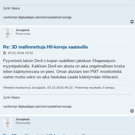
Jyrki Vaara
vanhempi digitaaliajan pienoisrautatieharrastaja
Junajäärä
Ratavartija
Re: 3D mallinnettuja H0-koreja saatavilla
V
20.01.2018 15:52
i
e
Pyynnöstä laitoin Dm4:n kopan uudelleen jakeluun Shapewaysin
s
myyntipalstalla. Kaikkien Dm4:ien alusta on aika ongelmallinen koska
t
i
telien kääntymisvara on pieni. Oman alustani tein PMT moottoriteliä
varten mutta sekin on aika hankalaa saada kääntymään riittävästi.
Viimeksi muokannut
Junajäärä
, 05.10.2018 06:23. Yhteensä muokattu 3 kertaa.
Jyrki Vaara
vanhempi digitaaliajan pienoisrautatieharrastaja
Junajäärä
Ratavartija