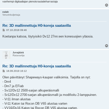
vanhempi digitaaliajan pienoisrautatieharrastaja
ealab
Veturinkuljettaja
Re: 3D mallinnettuja H0-koreja saatavilla
V
07.10.2018 09:46
i
e
Koetanpa katsoa, löytyisikö Dv12 27nn:een konesuojien yläosia.
s
t
i
Junajäärä
Ratavartija
Re: 3D mallinnettuja H0-koreja saatavilla
V
18.09.2019 16:12
i
e
Olen päivittänyt Shapeways-kaupan valikoimia. Tarjolla on nyt:
s
- Dm4
t
i
- Dm7 ja EFiab
- Sv12/Dv12 2500-sarjan alkuperäismalli
- Sr12/Dv12 2700-sarjan alkuperäismalli ja modifioitu 2-lamppuinen.
- Vr11 ilman alustaa
- Vr11 Katon tai Rocon DB V65 alustaa varten
- VV16/Dv16 Katon tai Rocon DB V65 alustaa varten.