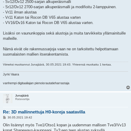
- Sv12/Dv12 2500-sarjan alkuperäismalli
- Sr12/Dv12 2700-sarjan alkuperäismalli ja modifioitu 2-lamppuinen.
- Vr11 ilman alustaa
- Vr11 Katon tai Rocon DB V65 alustaa varten
- VV16/Dv16 Katon tai Rocon DB V65 alustaa varten.
Lisäksi on vaununkoppia sekä alustoja ja muita tarvikkeita yllämainituille
malleille.
Nämä eivät ole rakennussarjoja vaan ne on tarkoitettu helpottamaan
suomalaisten mallien itserakentamista.
Viimeksi muokannut
Junajäärä
, 30.05.2021 19:43. Yhteensä muokattu 1 kertaa.
Jyrki Vaara
vanhempi digitaaliajan pienoisrautatieharrastaja
Junajäärä
Ratavartija
Re: 3D mallinnettuja H0-koreja saatavilla
V
30.05.2021 19:42
i
e
Olin lisännyt myös Tve1/Otso1 kopan ja uudemman mallisen Tve3/Vv13
s
kopat Shapeways-kauppaani. Tv3:een teen alustan syksyllä.