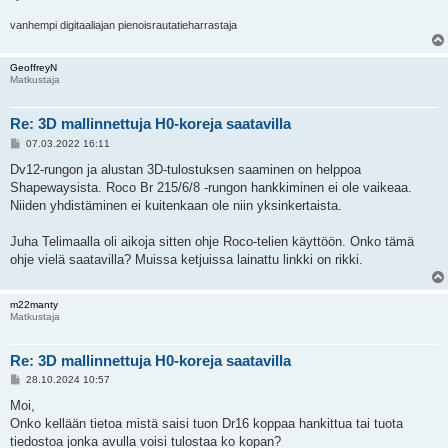
vanhempi digitaaliajan pienoisrautatieharrastaja
GeoffreyN
Matkustaja
Re: 3D mallinnettuja H0-koreja saatavilla
V
07.03.2022 16:11
i
e
Dv12-rungon ja alustan 3D-tulostuksen saaminen on helppoa
s
Shapewaysista. Roco Br 215/6/8 -rungon hankkiminen ei ole vaikeaa.
t
i
Niiden yhdistäminen ei kuitenkaan ole niin yksinkertaista.
Juha Telimaalla oli aikoja sitten ohje Roco-telien käyttöön. Onko tämä
ohje vielä saatavilla? Muissa ketjuissa lainattu linkki on rikki.
m22manty
Matkustaja
Re: 3D mallinnettuja H0-koreja saatavilla
V
28.10.2024 10:57
i
e
Moi,
s
Onko kellään tietoa mistä saisi tuon Dr16 koppaa hankittua tai tuota
t
i
tiedostoa jonka avulla voisi tulostaa ko kopan?