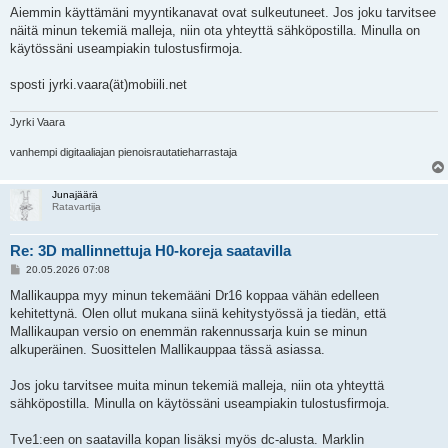
e
Aiemmin käyttämäni myyntikanavat ovat sulkeutuneet. Jos joku tarvitsee
s
näitä minun tekemiä malleja, niin ota yhteyttä sähköpostilla. Minulla on
t
i
käytössäni useampiakin tulostusfirmoja.
sposti jyrki.vaara(ät)mobiili.net
Jyrki Vaara
vanhempi digitaaliajan pienoisrautatieharrastaja
Junajäärä
Ratavartija
Re: 3D mallinnettuja H0-koreja saatavilla
V
20.05.2026 07:08
i
e
Mallikauppa myy minun tekemääni Dr16 koppaa vähän edelleen
s
kehitettynä. Olen ollut mukana siinä kehitystyössä ja tiedän, että
t
i
Mallikaupan versio on enemmän rakennussarja kuin se minun
alkuperäinen. Suosittelen Mallikauppaa tässä asiassa.
Jos joku tarvitsee muita minun tekemiä malleja, niin ota yhteyttä
sähköpostilla. Minulla on käytössäni useampiakin tulostusfirmoja.
Tve1:een on saatavilla kopan lisäksi myös dc-alusta. Marklin