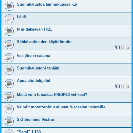
Suomikalustoa tammikuussa -16
Lättä
N mittakaavan Hr11
Sähkövaihteiden käyttöönotto
1
2
Vesijärven satama
Suomikalustoni tänään
Apua aloittelijalle!
1
2
Mistä voin lunastaa HR/DR13 vehkeet?
Valmiit moottoroidut alustat N-scaalan vetureille.
Sr3 Siemens Vectron
"Sami" 1:160