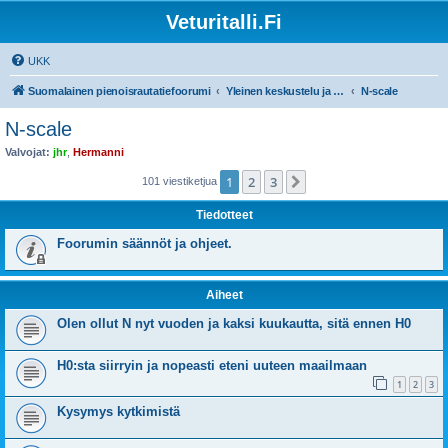
Veturitalli.Fi
UKK
Suomalainen pienoisrautatiefoorumi
Yleinen keskustelu ja muut mittakaavat
N-scale
N-scale
Valvojat:
jhr
,
Hermanni
1
2
3
Seuraava
101 viestiketjua
Tiedotteet
Foorumin säännöt ja ohjeet.
Aiheet
Olen ollut N nyt vuoden ja kaksi kuukautta, sitä ennen H0
H0:sta siirryin ja nopeasti eteni uuteen maailmaan
1
2
3
Kysymys kytkimistä