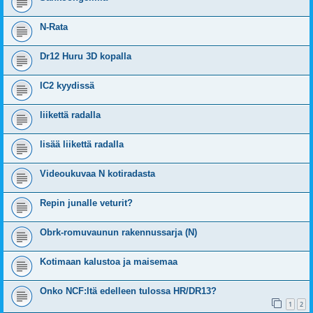
N-Rata
Dr12 Huru 3D kopalla
IC2 kyydissä
liikettä radalla
lisää liikettä radalla
Videoukuvaa N kotiradasta
Repin junalle veturit?
Obrk-romuvaunun rakennussarja (N)
Kotimaan kalustoa ja maisemaa
Onko NCF:ltä edelleen tulossa HR/DR13?
1
2