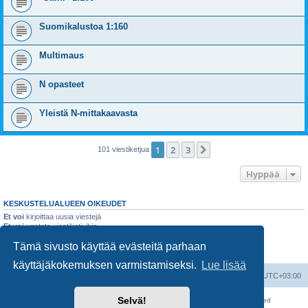
Suomikalustoa 1:160
Multimaus
N opasteet
Yleistä N-mittakaavasta
1
2
3
Seuraava
101 viestiketjua
Hyppää
KESKUSTELUALUEEN OIKEUDET
Et voi
kirjoittaa uusia viestejä
Et voi
vastata viestiketjuihin
Et voi
muokata omia viestejäsi
Tämä sivusto käyttää evästeitä parhaan
Et voi
poistaa omia viestejäsi
Et voi
lähettää liitetiedostoja
käyttäjäkokemuksen varmistamiseksi.
Lue lisää
Suomalainen pienoisrautatiefoorumi
Kaikki ajat ovat
UTC+03:00
Selvä!
Keskustelufoorumin ohjelmisto
phpBB
® Forum Software © phpBB Limited