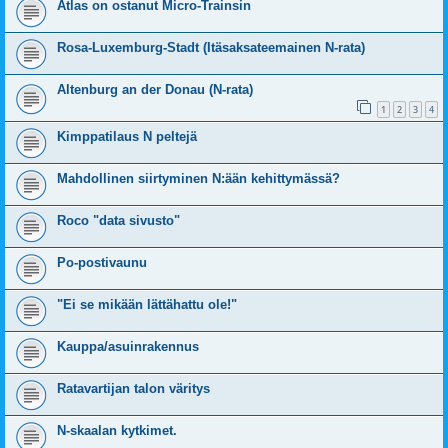
Atlas on ostanut Micro-Trainsin
Rosa-Luxemburg-Stadt (Itäsaksateemainen N-rata)
Altenburg an der Donau (N-rata)
1
2
3
4
Kimppatilaus N peltejä
Mahdollinen siirtyminen N:ään kehittymässä?
Roco "data sivusto"
Po-postivaunu
"Ei se mikään lättähattu ole!"
Kauppa/asuinrakennus
Ratavartijan talon väritys
N-skaalan kytkimet.