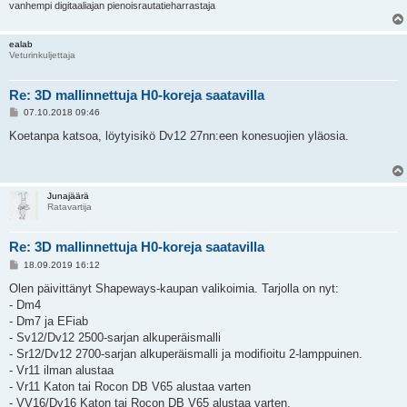
vanhempi digitaaliajan pienoisrautatieharrastaja
ealab
Veturinkuljettaja
Re: 3D mallinnettuja H0-koreja saatavilla
V
07.10.2018 09:46
i
e
Koetanpa katsoa, löytyisikö Dv12 27nn:een konesuojien yläosia.
s
t
i
Junajäärä
Ratavartija
Re: 3D mallinnettuja H0-koreja saatavilla
V
18.09.2019 16:12
i
e
Olen päivittänyt Shapeways-kaupan valikoimia. Tarjolla on nyt:
s
- Dm4
t
i
- Dm7 ja EFiab
- Sv12/Dv12 2500-sarjan alkuperäismalli
- Sr12/Dv12 2700-sarjan alkuperäismalli ja modifioitu 2-lamppuinen.
- Vr11 ilman alustaa
- Vr11 Katon tai Rocon DB V65 alustaa varten
- VV16/Dv16 Katon tai Rocon DB V65 alustaa varten.