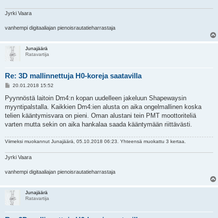
Jyrki Vaara
vanhempi digitaaliajan pienoisrautatieharrastaja
Junajäärä
Ratavartija
Re: 3D mallinnettuja H0-koreja saatavilla
V
20.01.2018 15:52
i
e
Pyynnöstä laitoin Dm4:n kopan uudelleen jakeluun Shapewaysin
s
myyntipalstalla. Kaikkien Dm4:ien alusta on aika ongelmallinen koska
t
i
telien kääntymisvara on pieni. Oman alustani tein PMT moottoriteliä
varten mutta sekin on aika hankalaa saada kääntymään riittävästi.
Viimeksi muokannut
Junajäärä
, 05.10.2018 06:23. Yhteensä muokattu 3 kertaa.
Jyrki Vaara
vanhempi digitaaliajan pienoisrautatieharrastaja
Junajäärä
Ratavartija