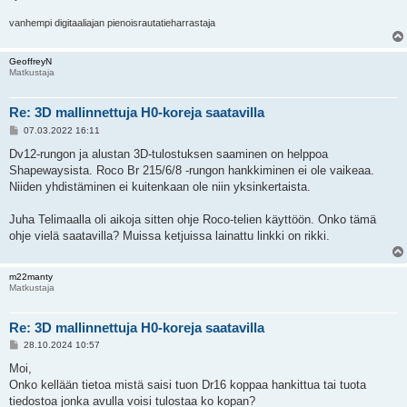
vanhempi digitaaliajan pienoisrautatieharrastaja
GeoffreyN
Matkustaja
Re: 3D mallinnettuja H0-koreja saatavilla
V
07.03.2022 16:11
i
e
Dv12-rungon ja alustan 3D-tulostuksen saaminen on helppoa
s
Shapewaysista. Roco Br 215/6/8 -rungon hankkiminen ei ole vaikeaa.
t
i
Niiden yhdistäminen ei kuitenkaan ole niin yksinkertaista.
Juha Telimaalla oli aikoja sitten ohje Roco-telien käyttöön. Onko tämä
ohje vielä saatavilla? Muissa ketjuissa lainattu linkki on rikki.
m22manty
Matkustaja
Re: 3D mallinnettuja H0-koreja saatavilla
V
28.10.2024 10:57
i
e
Moi,
s
Onko kellään tietoa mistä saisi tuon Dr16 koppaa hankittua tai tuota
t
i
tiedostoa jonka avulla voisi tulostaa ko kopan?