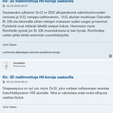
Re: 3D mallinnettuja H0-koreja saatavilla
V
03.03.2018 20:07
i
e
Seuraavaksi julkaisen Sv12 nr 2502 alkuperäisenä valmistumisvuoden
s
versiona ja Vr11 vemppu-vaihtoveturin,. Vr11 alustan muokkaan Gützoldin
t
i
Br 106:sta tekemällä siihen mittojen mukaisen uuden rungon ja kammet.
Pyörästöt ovat riittävän lähellä venpun kokoa. Hommasin myös
Romfordin pyörät jos Br 106 muunnoksesta ei tule hyvää. Romfordeja
varten pitää tehdä enemmän suunnittelutyötä.
Jyrki Vaara
vanhempi digitaaliajan pienoisrautatieharrastaja
Junajäärä
Ratavartija
Re: 3D mallinnettuja H0-koreja saatavilla
V
05.10.2018 06:21
i
e
Shapewayssa on nyt siis myös Dv16, joka voidaan sellaisenaan asentaa
s
Kato/Hobbytrainin V65 alustalle. Niitä ei valmisteta enää mutta eBaysta
t
i
saattaa löytyä.
Jyrki Vaara