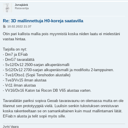
Junajäärä
Ratavartija
Re: 3D mallinnettuja H0-koreja saatavilla
V
10.02.2022 21:37
i
e
Otin pari kallista mallia pois myynnistä koska niiden laatu ei mielestäni
s
vastaa hintaa.
t
i
Tarjolla on nyt:
- Dm7 ja EFiab
- DmG7 tavaralättä
- Sv12/Dv12 2500-sarjan alkuperäismalli
- Sr12/Dv12 2700-sarjan alkuperäismalli ja modifioitu 2-lamppuinen.
- Tve1/Otso1 (Sopii Tenshodon alustalle)
- Tve3/Vv15 ilman alustaa
- Vr11 ilman alustaa
- VV16/Dv16 Katon tai Rocon DB V65 alustaa varten.
Tavaralätän pariksi sopiva Geoab tavaravaunu on olemassa mutta en ole
tilannut sen prototyyppiä vielä. Luulisin senkin tulostuksen onnistuvan
koska rakenteeltaan se on samankaltainen kuin muut mallintamani lätät.
EFiab:n alusta ja telit sopii myös sille.
Jyrki Vaara