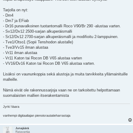
t
i
Tarjolla on nyt:
- Dm4
- Dm7 ja EFiab
- Dr16 punavalkoinen tuotantomalli Roco V90/Br 290 -alustaa varten.
- Sv12/Dv12 2500-sarjan alkuperäismalli
- Sr12/Dv12 2700-sarjan alkuperäismalli ja modifioitu 2-lamppuinen.
- Tve1/Otso1 (Sopii Tenshodon alustalle)
- Tve3/Vv15 ilman alustaa
- Vr11 ilman alustaa
- Vr11 Katon tai Rocon DB V65 alustaa varten
- VV16/Dv16 Katon tai Rocon DB V65 alustaa varten.
Lisäksi on vaununkoppia sekä alustoja ja muita tarvikkeita yllämainituille
malleille.
Nämä eivät ole rakennussarjoja vaan ne on tarkoitettu helpottamaan
suomalaisten mallien itserakentamista
Jyrki Vaara
vanhempi digitaaliajan pienoisrautatieharrastaja
Junajäärä
Ratavartija