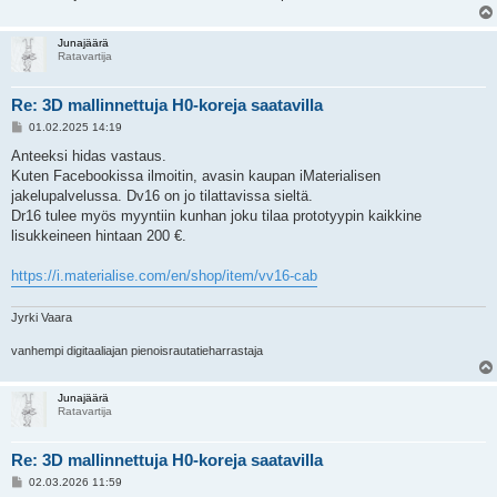
Junajäärä
Ratavartija
Re: 3D mallinnettuja H0-koreja saatavilla
V
01.02.2025 14:19
i
e
Anteeksi hidas vastaus.
s
Kuten Facebookissa ilmoitin, avasin kaupan iMaterialisen
t
i
jakelupalvelussa. Dv16 on jo tilattavissa sieltä.
Dr16 tulee myös myyntiin kunhan joku tilaa prototyypin kaikkine
lisukkeineen hintaan 200 €.
https://i.materialise.com/en/shop/item/vv16-cab
Jyrki Vaara
vanhempi digitaaliajan pienoisrautatieharrastaja
Junajäärä
Ratavartija
Re: 3D mallinnettuja H0-koreja saatavilla
V
02.03.2026 11:59
i