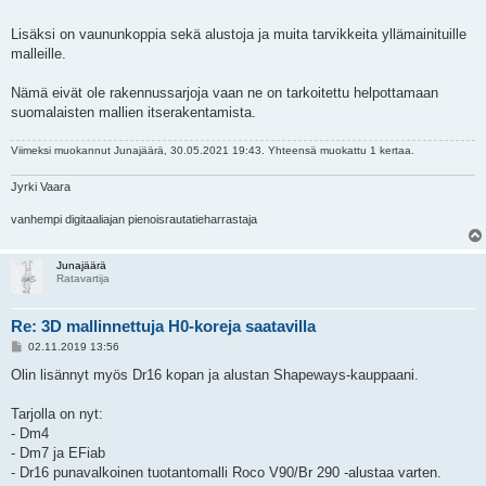
Lisäksi on vaununkoppia sekä alustoja ja muita tarvikkeita yllämainituille
malleille.
Nämä eivät ole rakennussarjoja vaan ne on tarkoitettu helpottamaan
suomalaisten mallien itserakentamista.
Viimeksi muokannut
Junajäärä
, 30.05.2021 19:43. Yhteensä muokattu 1 kertaa.
Jyrki Vaara
vanhempi digitaaliajan pienoisrautatieharrastaja
Junajäärä
Ratavartija
Re: 3D mallinnettuja H0-koreja saatavilla
V
02.11.2019 13:56
i
e
Olin lisännyt myös Dr16 kopan ja alustan Shapeways-kauppaani.
s
t
i
Tarjolla on nyt:
- Dm4
- Dm7 ja EFiab
- Dr16 punavalkoinen tuotantomalli Roco V90/Br 290 -alustaa varten.