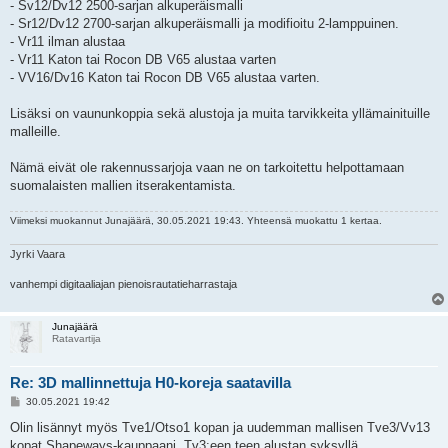
- Sv12/Dv12 2500-sarjan alkuperäismalli
- Sr12/Dv12 2700-sarjan alkuperäismalli ja modifioitu 2-lamppuinen.
- Vr11 ilman alustaa
- Vr11 Katon tai Rocon DB V65 alustaa varten
- VV16/Dv16 Katon tai Rocon DB V65 alustaa varten.
Lisäksi on vaununkoppia sekä alustoja ja muita tarvikkeita yllämainituille
malleille.
Nämä eivät ole rakennussarjoja vaan ne on tarkoitettu helpottamaan
suomalaisten mallien itserakentamista.
Viimeksi muokannut
Junajäärä
, 30.05.2021 19:43. Yhteensä muokattu 1 kertaa.
Jyrki Vaara
vanhempi digitaaliajan pienoisrautatieharrastaja
Junajäärä
Ratavartija
Re: 3D mallinnettuja H0-koreja saatavilla
V
30.05.2021 19:42
i
e
Olin lisännyt myös Tve1/Otso1 kopan ja uudemman mallisen Tve3/Vv13
s
kopat Shapeways-kauppaani. Tv3:een teen alustan syksyllä.