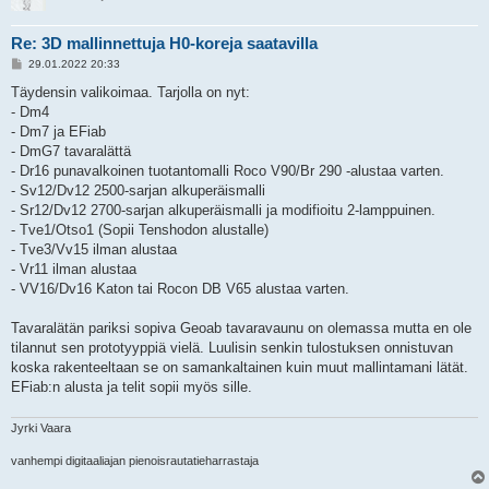
Re: 3D mallinnettuja H0-koreja saatavilla
V
29.01.2022 20:33
i
e
Täydensin valikoimaa. Tarjolla on nyt:
s
- Dm4
t
i
- Dm7 ja EFiab
- DmG7 tavaralättä
- Dr16 punavalkoinen tuotantomalli Roco V90/Br 290 -alustaa varten.
- Sv12/Dv12 2500-sarjan alkuperäismalli
- Sr12/Dv12 2700-sarjan alkuperäismalli ja modifioitu 2-lamppuinen.
- Tve1/Otso1 (Sopii Tenshodon alustalle)
- Tve3/Vv15 ilman alustaa
- Vr11 ilman alustaa
- VV16/Dv16 Katon tai Rocon DB V65 alustaa varten.
Tavaralätän pariksi sopiva Geoab tavaravaunu on olemassa mutta en ole
tilannut sen prototyyppiä vielä. Luulisin senkin tulostuksen onnistuvan
koska rakenteeltaan se on samankaltainen kuin muut mallintamani lätät.
EFiab:n alusta ja telit sopii myös sille.
Jyrki Vaara
vanhempi digitaaliajan pienoisrautatieharrastaja