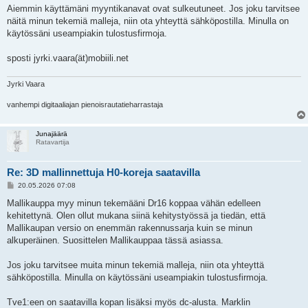
e
Aiemmin käyttämäni myyntikanavat ovat sulkeutuneet. Jos joku tarvitsee
s
näitä minun tekemiä malleja, niin ota yhteyttä sähköpostilla. Minulla on
t
i
käytössäni useampiakin tulostusfirmoja.
sposti jyrki.vaara(ät)mobiili.net
Jyrki Vaara
vanhempi digitaaliajan pienoisrautatieharrastaja
Junajäärä
Ratavartija
Re: 3D mallinnettuja H0-koreja saatavilla
V
20.05.2026 07:08
i
e
Mallikauppa myy minun tekemääni Dr16 koppaa vähän edelleen
s
kehitettynä. Olen ollut mukana siinä kehitystyössä ja tiedän, että
t
i
Mallikaupan versio on enemmän rakennussarja kuin se minun
alkuperäinen. Suosittelen Mallikauppaa tässä asiassa.
Jos joku tarvitsee muita minun tekemiä malleja, niin ota yhteyttä
sähköpostilla. Minulla on käytössäni useampiakin tulostusfirmoja.
Tve1:een on saatavilla kopan lisäksi myös dc-alusta. Marklin