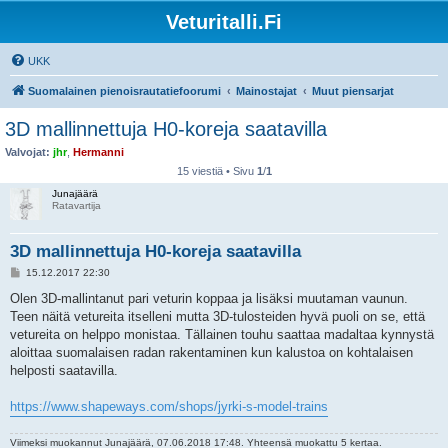
Veturitalli.Fi
UKK
Suomalainen pienoisrautatiefoorumi
Mainostajat
Muut piensarjat
3D mallinnettuja H0-koreja saatavilla
Valvojat:
jhr
,
Hermanni
15 viestiä • Sivu
1
/
1
Junajäärä
Ratavartija
3D mallinnettuja H0-koreja saatavilla
V
15.12.2017 22:30
i
e
Olen 3D-mallintanut pari veturin koppaa ja lisäksi muutaman vaunun.
s
Teen näitä vetureita itselleni mutta 3D-tulosteiden hyvä puoli on se, että
t
i
vetureita on helppo monistaa. Tällainen touhu saattaa madaltaa kynnystä
aloittaa suomalaisen radan rakentaminen kun kalustoa on kohtalaisen
helposti saatavilla.
https://www.shapeways.com/shops/jyrki-s-model-trains
Viimeksi muokannut
Junajäärä
, 07.06.2018 17:48. Yhteensä muokattu 5 kertaa.