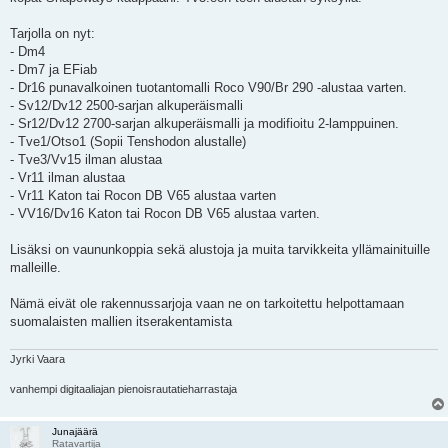
t
i
Tarjolla on nyt:
- Dm4
- Dm7 ja EFiab
- Dr16 punavalkoinen tuotantomalli Roco V90/Br 290 -alustaa varten.
- Sv12/Dv12 2500-sarjan alkuperäismalli
- Sr12/Dv12 2700-sarjan alkuperäismalli ja modifioitu 2-lamppuinen.
- Tve1/Otso1 (Sopii Tenshodon alustalle)
- Tve3/Vv15 ilman alustaa
- Vr11 ilman alustaa
- Vr11 Katon tai Rocon DB V65 alustaa varten
- VV16/Dv16 Katon tai Rocon DB V65 alustaa varten.
Lisäksi on vaununkoppia sekä alustoja ja muita tarvikkeita yllämainituille
malleille.
Nämä eivät ole rakennussarjoja vaan ne on tarkoitettu helpottamaan
suomalaisten mallien itserakentamista
Jyrki Vaara
vanhempi digitaaliajan pienoisrautatieharrastaja
Junajäärä
Ratavartija