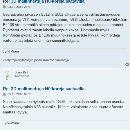
Re: 3D mallinnettuja H0-koreja saatavilla
V
03.03.2018 20:07
i
e
Seuraavaksi julkaisen Sv12 nr 2502 alkuperäisenä valmistumisvuoden
s
versiona ja Vr11 vemppu-vaihtoveturin,. Vr11 alustan muokkaan Gützoldin
t
i
Br 106:sta tekemällä siihen mittojen mukaisen uuden rungon ja kammet.
Pyörästöt ovat riittävän lähellä venpun kokoa. Hommasin myös
Romfordin pyörät jos Br 106 muunnoksesta ei tule hyvää. Romfordeja
varten pitää tehdä enemmän suunnittelutyötä.
Jyrki Vaara
vanhempi digitaaliajan pienoisrautatieharrastaja
Junajäärä
Ratavartija
Re: 3D mallinnettuja H0-koreja saatavilla
V
05.10.2018 06:21
i
e
Shapewayssa on nyt siis myös Dv16, joka voidaan sellaisenaan asentaa
s
Kato/Hobbytrainin V65 alustalle. Niitä ei valmisteta enää mutta eBaysta
t
i
saattaa löytyä.
Jyrki Vaara