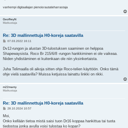
vanhempi digitaaliajan pienoisrautatieharrastaja
GeoffreyN
Matkustaja
Re: 3D mallinnettuja H0-koreja saatavilla
V
07.03.2022 16:11
i
e
Dv12-rungon ja alustan 3D-tulostuksen saaminen on helppoa
s
Shapewaysista. Roco Br 215/6/8 -rungon hankkiminen ei ole vaikeaa.
t
i
Niiden yhdistäminen ei kuitenkaan ole niin yksinkertaista.
Juha Telimaalla oli aikoja sitten ohje Roco-telien käyttöön. Onko tämä
ohje vielä saatavilla? Muissa ketjuissa lainattu linkki on rikki.
m22manty
Matkustaja
Re: 3D mallinnettuja H0-koreja saatavilla
V
28.10.2024 10:57
i
e
Moi,
s
Onko kellään tietoa mistä saisi tuon Dr16 koppaa hankittua tai tuota
t
i
tiedostoa jonka avulla voisi tulostaa ko kopan?