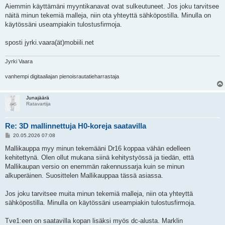
e
Aiemmin käyttämäni myyntikanavat ovat sulkeutuneet. Jos joku tarvitsee
s
näitä minun tekemiä malleja, niin ota yhteyttä sähköpostilla. Minulla on
t
i
käytössäni useampiakin tulostusfirmoja.
sposti jyrki.vaara(ät)mobiili.net
Jyrki Vaara
vanhempi digitaaliajan pienoisrautatieharrastaja
Junajäärä
Ratavartija
Re: 3D mallinnettuja H0-koreja saatavilla
V
20.05.2026 07:08
i
e
Mallikauppa myy minun tekemääni Dr16 koppaa vähän edelleen
s
kehitettynä. Olen ollut mukana siinä kehitystyössä ja tiedän, että
t
i
Mallikaupan versio on enemmän rakennussarja kuin se minun
alkuperäinen. Suosittelen Mallikauppaa tässä asiassa.
Jos joku tarvitsee muita minun tekemiä malleja, niin ota yhteyttä
sähköpostilla. Minulla on käytössäni useampiakin tulostusfirmoja.
Tve1:een on saatavilla kopan lisäksi myös dc-alusta. Marklin