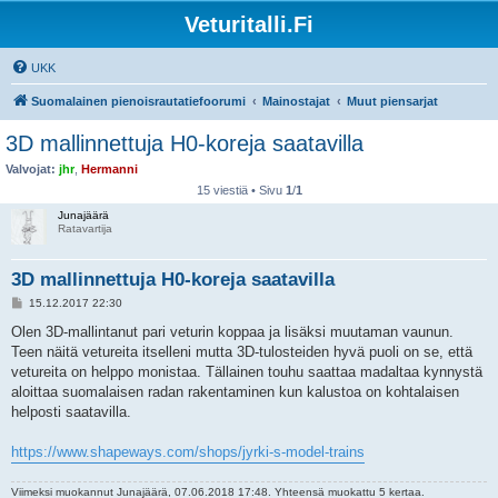
Veturitalli.Fi
UKK
Suomalainen pienoisrautatiefoorumi
Mainostajat
Muut piensarjat
3D mallinnettuja H0-koreja saatavilla
Valvojat:
jhr
,
Hermanni
15 viestiä • Sivu
1
/
1
Junajäärä
Ratavartija
3D mallinnettuja H0-koreja saatavilla
V
15.12.2017 22:30
i
e
Olen 3D-mallintanut pari veturin koppaa ja lisäksi muutaman vaunun.
s
Teen näitä vetureita itselleni mutta 3D-tulosteiden hyvä puoli on se, että
t
i
vetureita on helppo monistaa. Tällainen touhu saattaa madaltaa kynnystä
aloittaa suomalaisen radan rakentaminen kun kalustoa on kohtalaisen
helposti saatavilla.
https://www.shapeways.com/shops/jyrki-s-model-trains
Viimeksi muokannut
Junajäärä
, 07.06.2018 17:48. Yhteensä muokattu 5 kertaa.