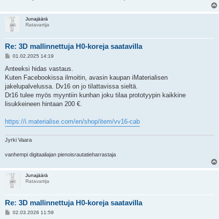
Junajäärä
Ratavartija
Re: 3D mallinnettuja H0-koreja saatavilla
V
01.02.2025 14:19
i
e
Anteeksi hidas vastaus.
s
Kuten Facebookissa ilmoitin, avasin kaupan iMaterialisen
t
i
jakelupalvelussa. Dv16 on jo tilattavissa sieltä.
Dr16 tulee myös myyntiin kunhan joku tilaa prototyypin kaikkine
lisukkeineen hintaan 200 €.
https://i.materialise.com/en/shop/item/vv16-cab
Jyrki Vaara
vanhempi digitaaliajan pienoisrautatieharrastaja
Junajäärä
Ratavartija
Re: 3D mallinnettuja H0-koreja saatavilla
V
02.03.2026 11:59
i