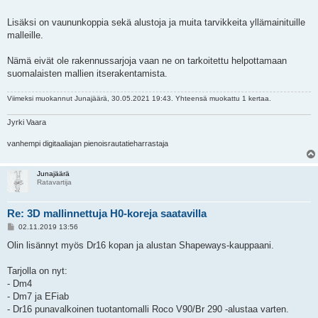
Lisäksi on vaununkoppia sekä alustoja ja muita tarvikkeita yllämainituille
malleille.
Nämä eivät ole rakennussarjoja vaan ne on tarkoitettu helpottamaan
suomalaisten mallien itserakentamista.
Viimeksi muokannut
Junajäärä
, 30.05.2021 19:43. Yhteensä muokattu 1 kertaa.
Jyrki Vaara
vanhempi digitaaliajan pienoisrautatieharrastaja
Junajäärä
Ratavartija
Re: 3D mallinnettuja H0-koreja saatavilla
V
02.11.2019 13:56
i
e
Olin lisännyt myös Dr16 kopan ja alustan Shapeways-kauppaani.
s
t
i
Tarjolla on nyt:
- Dm4
- Dm7 ja EFiab
- Dr16 punavalkoinen tuotantomalli Roco V90/Br 290 -alustaa varten.