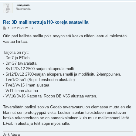
Junajäärä
Ratavartija
Re: 3D mallinnettuja H0-koreja saatavilla
V
10.02.2022 21:37
i
e
Otin pari kallista mallia pois myynnistä koska niiden laatu ei mielestäni
s
vastaa hintaa.
t
i
Tarjolla on nyt:
- Dm7 ja EFiab
- DmG7 tavaralättä
- Sv12/Dv12 2500-sarjan alkuperäismalli
- Sr12/Dv12 2700-sarjan alkuperäismalli ja modifioitu 2-lamppuinen.
- Tve1/Otso1 (Sopii Tenshodon alustalle)
- Tve3/Vv15 ilman alustaa
- Vr11 ilman alustaa
- VV16/Dv16 Katon tai Rocon DB V65 alustaa varten.
Tavaralätän pariksi sopiva Geoab tavaravaunu on olemassa mutta en ole
tilannut sen prototyyppiä vielä. Luulisin senkin tulostuksen onnistuvan
koska rakenteeltaan se on samankaltainen kuin muut mallintamani lätät.
EFiab:n alusta ja telit sopii myös sille.
Jyrki Vaara