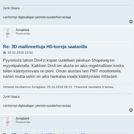
Jyrki Vaara
vanhempi digitaaliajan pienoisrautatieharrastaja
Junajäärä
Ratavartija
Re: 3D mallinnettuja H0-koreja saatavilla
V
20.01.2018 15:52
i
e
Pyynnöstä laitoin Dm4:n kopan uudelleen jakeluun Shapewaysin
s
myyntipalstalla. Kaikkien Dm4:ien alusta on aika ongelmallinen koska
t
i
telien kääntymisvara on pieni. Oman alustani tein PMT moottoriteliä
varten mutta sekin on aika hankalaa saada kääntymään riittävästi.
Viimeksi muokannut
Junajäärä
, 05.10.2018 06:23. Yhteensä muokattu 3 kertaa.
Jyrki Vaara
vanhempi digitaaliajan pienoisrautatieharrastaja
Junajäärä
Ratavartija