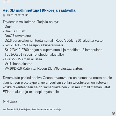
Re: 3D mallinnettuja H0-koreja saatavilla
V
29.01.2022 20:33
i
e
Täydensin valikoimaa. Tarjolla on nyt:
s
- Dm4
t
i
- Dm7 ja EFiab
- DmG7 tavaralättä
- Dr16 punavalkoinen tuotantomalli Roco V90/Br 290 -alustaa varten.
- Sv12/Dv12 2500-sarjan alkuperäismalli
- Sr12/Dv12 2700-sarjan alkuperäismalli ja modifioitu 2-lamppuinen.
- Tve1/Otso1 (Sopii Tenshodon alustalle)
- Tve3/Vv15 ilman alustaa
- Vr11 ilman alustaa
- VV16/Dv16 Katon tai Rocon DB V65 alustaa varten.
Tavaralätän pariksi sopiva Geoab tavaravaunu on olemassa mutta en ole
tilannut sen prototyyppiä vielä. Luulisin senkin tulostuksen onnistuvan
koska rakenteeltaan se on samankaltainen kuin muut mallintamani lätät.
EFiab:n alusta ja telit sopii myös sille.
Jyrki Vaara
vanhempi digitaaliajan pienoisrautatieharrastaja