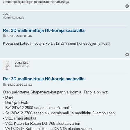
vanhempi digitaaliajan pienoisrautatieharrastaja
ealab
Veturinkuljettaja
Re: 3D mallinnettuja H0-koreja saatavilla
V
07.10.2018 09:46
i
e
Koetanpa katsoa, löytyisikö Dv12 27nn:een konesuojien yläosia.
s
t
i
Junajäärä
Ratavartija
Re: 3D mallinnettuja H0-koreja saatavilla
V
18.09.2019 16:12
i
e
Olen päivittänyt Shapeways-kaupan valikoimia. Tarjolla on nyt:
s
- Dm4
t
i
- Dm7 ja EFiab
- Sv12/Dv12 2500-sarjan alkuperäismalli
- Sr12/Dv12 2700-sarjan alkuperäismalli ja modifioitu 2-lamppuinen.
- Vr11 ilman alustaa
- Vr11 Katon tai Rocon DB V65 alustaa varten
- VV16/Dv16 Katon tai Rocon DB V65 alustaa varten.