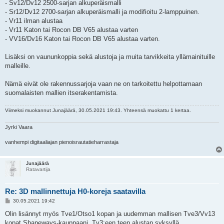
- Sv12/Dv12 2500-sarjan alkuperäismalli
- Sr12/Dv12 2700-sarjan alkuperäismalli ja modifioitu 2-lamppuinen.
- Vr11 ilman alustaa
- Vr11 Katon tai Rocon DB V65 alustaa varten
- VV16/Dv16 Katon tai Rocon DB V65 alustaa varten.
Lisäksi on vaununkoppia sekä alustoja ja muita tarvikkeita yllämainituille
malleille.
Nämä eivät ole rakennussarjoja vaan ne on tarkoitettu helpottamaan
suomalaisten mallien itserakentamista.
Viimeksi muokannut
Junajäärä
, 30.05.2021 19:43. Yhteensä muokattu 1 kertaa.
Jyrki Vaara
vanhempi digitaaliajan pienoisrautatieharrastaja
Junajäärä
Ratavartija
Re: 3D mallinnettuja H0-koreja saatavilla
V
30.05.2021 19:42
i
e
Olin lisännyt myös Tve1/Otso1 kopan ja uudemman mallisen Tve3/Vv13
s
kopat Shapeways-kauppaani. Tv3:een teen alustan syksyllä.