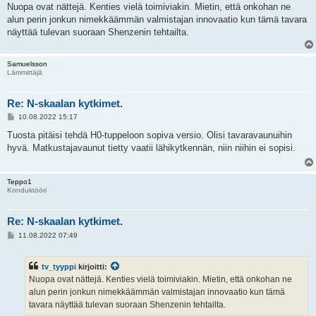
e
Nuopa ovat nättejä. Kenties vielä toimiviakin. Mietin, että onkohan ne
s
alun perin jonkun nimekkäämmän valmistajan innovaatio kun tämä tavara
t
i
näyttää tulevan suoraan Shenzenin tehtailta.
Samuelsson
Lämmittäjä
Re: N-skaalan kytkimet.
V
10.08.2022 15:17
i
e
Tuosta pitäisi tehdä H0-tuppeloon sopiva versio. Olisi tavaravaunuihin
s
hyvä. Matkustajavaunut tietty vaatii lähikytkennän, niin niihin ei sopisi.
t
i
Teppo1
Konduktööri
Re: N-skaalan kytkimet.
V
11.08.2022 07:49
i
e
s
tv_tyyppi
kirjoitti:
t
i
Nuopa ovat nättejä. Kenties vielä toimiviakin. Mietin, että onkohan ne
alun perin jonkun nimekkäämmän valmistajan innovaatio kun tämä
tavara näyttää tulevan suoraan Shenzenin tehtailta.