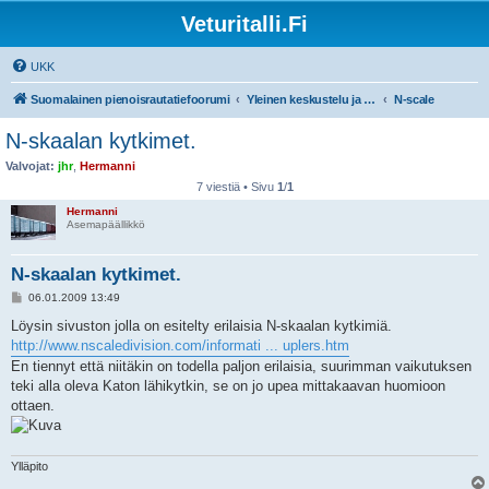
Veturitalli.Fi
UKK
Suomalainen pienoisrautatiefoorumi
Yleinen keskustelu ja muut mittakaavat
N-scale
N-skaalan kytkimet.
Valvojat:
jhr
,
Hermanni
7 viestiä • Sivu
1
/
1
Hermanni
Asemapäällikkö
N-skaalan kytkimet.
V
06.01.2009 13:49
i
e
Löysin sivuston jolla on esitelty erilaisia N-skaalan kytkimiä.
s
http://www.nscaledivision.com/informati ... uplers.htm
t
i
En tiennyt että niitäkin on todella paljon erilaisia, suurimman vaikutuksen
teki alla oleva Katon lähikytkin, se on jo upea mittakaavan huomioon
ottaen.
Ylläpito