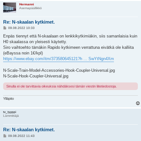
Hermanni
Asemapäällikkö
Re: N-skaalan kytkimet.
V
09.08.2022 10:33
i
e
Enpäs tiennyt että N-skaalaan on lenkkikytkimiäkin, siis samanlaisia kuin
s
H0 skaalassa on yleisesti käytetty.
t
i
Siro vaihtoehto tämäkin Rapido kytkimeen verrattuna eivätkä ole kalliita
(eBayssa noin 1€/kpl)
https://www.ebay.com/itm/373580645121?h ... SwYtNgn4Xm
N-Scale-Train-Model-Accessories-Hook-Coupler-Universal.jpg
N-Scale-Hook-Coupler-Universal.jpg
Sinulla ei ole tarvittavia oikeuksia nähdäksesi tämän viestin liitetiedostoja.
Ylläpito
tv_tyyppi
Lämmittäjä
Re: N-skaalan kytkimet.
V
09.08.2022 11:43
i