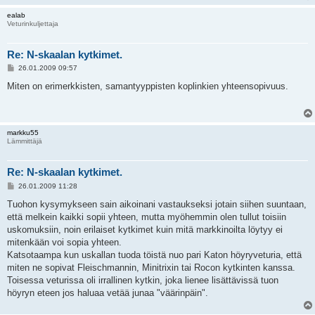
ealab
Veturinkuljettaja
Re: N-skaalan kytkimet.
V
26.01.2009 09:57
i
e
Miten on erimerkkisten, samantyyppisten koplinkien yhteensopivuus.
s
t
i
markku55
Lämmittäjä
Re: N-skaalan kytkimet.
V
26.01.2009 11:28
i
e
Tuohon kysymykseen sain aikoinani vastaukseksi jotain siihen suuntaan,
s
että melkein kaikki sopii yhteen, mutta myöhemmin olen tullut toisiin
t
i
uskomuksiin, noin erilaiset kytkimet kuin mitä markkinoilta löytyy ei
mitenkään voi sopia yhteen.
Katsotaampa kun uskallan tuoda töistä nuo pari Katon höyryveturia, että
miten ne sopivat Fleischmannin, Minitrixin tai Rocon kytkinten kanssa.
Toisessa veturissa oli irrallinen kytkin, joka lienee lisättävissä tuon
höyryn eteen jos haluaa vetää junaa "väärinpäin".