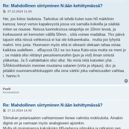
Re: Mahdollinen siirtyminen N:ään kehittymässä?
V
27.12.2024 11:34
i
e
Hei, joo kiitos tiedoista. Tarkoitus oli tehdä kuten tuon h0 märklinin
s
kanssa; kevyt versio kapalevystä jossa voi samalla kokeilla ja säätää
t
i
miten se nousee. Noissa luonnoksissa ratapohja on 10mm leveä, ja
korkeuserot eri kerrosten välillä 50mm , siitä voinee madaltaa. Yks päivä
tajusin että niissä vehkeissä ei kai ole kitkarenkaita.. mutta joo lyhyitä
malmi- tms junia. Huomasin myös että ei oikeasti olekaan rahaa ostaa
kaikkea uudelleen... eBayssä OLI se iso kasa Kato-osia mutta se meni jo
; se määrä olisi riittänyt peruskiemuroihin (pun ja viol) ilman sinistä
yläkertaa. Ja 5 vaihdettakin olisi ollut. No minä niitä katselen yhä ..
SÄhkövehkeisiin mennee muutama satanen (virta ja ohjaus), dcc ja
pitääkö suunnanvaihtoluuppiin olla oma värkki joka vaiheisuuden vaihtaa.
t. hannu h
PasiS
Konduktööri
Re: Mahdollinen siirtyminen N:ään kehittymässä?
V
27.12.2024 14:33
i
e
Silmukan polarisaation vaihtamiseen lienee valmiita mokkuloita. Ainakin
s
diginä on ja varmaan myös analogiseen ajoonkin.
t
i
Mulla oli muinaisessa kaksikisko H0-radassa silmukka ja ratkaisin sen