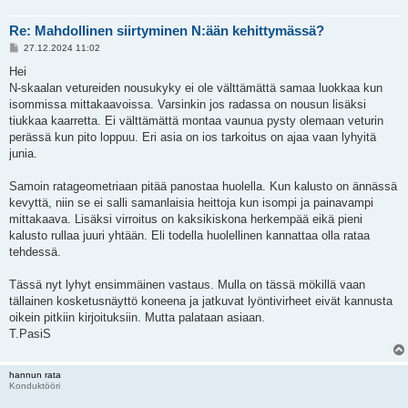
Re: Mahdollinen siirtyminen N:ään kehittymässä?
V
27.12.2024 11:02
i
e
Hei
s
N-skaalan vetureiden nousukyky ei ole välttämättä samaa luokkaa kun
t
i
isommissa mittakaavoissa. Varsinkin jos radassa on nousun lisäksi
tiukkaa kaarretta. Ei välttämättä montaa vaunua pysty olemaan veturin
perässä kun pito loppuu. Eri asia on ios tarkoitus on ajaa vaan lyhyitä
junia.
Samoin ratageometriaan pitää panostaa huolella. Kun kalusto on ännässä
kevyttä, niin se ei salli samanlaisia heittoja kun isompi ja painavampi
mittakaava. Lisäksi virroitus on kaksikiskona herkempää eikä pieni
kalusto rullaa juuri yhtään. Eli todella huolellinen kannattaa olla rataa
tehdessä.
Tässä nyt lyhyt ensimmäinen vastaus. Mulla on tässä mökillä vaan
tällainen kosketusnäyttö koneena ja jatkuvat lyöntivirheet eivät kannusta
oikein pitkiin kirjoituksiin. Mutta palataan asiaan.
T.PasiS
hannun rata
Konduktööri