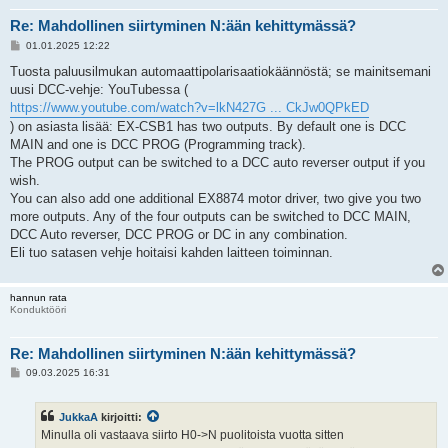
Re: Mahdollinen siirtyminen N:ään kehittymässä?
V
01.01.2025 12:22
i
e
Tuosta paluusilmukan automaattipolarisaatiokäännöstä; se mainitsemani
s
uusi DCC-vehje: YouTubessa (
t
i
https://www.youtube.com/watch?v=lkN427G ... CkJw0QPkED
) on asiasta lisää: EX-CSB1 has two outputs. By default one is DCC
MAIN and one is DCC PROG (Programming track).
The PROG output can be switched to a DCC auto reverser output if you
wish.
You can also add one additional EX8874 motor driver, two give you two
more outputs. Any of the four outputs can be switched to DCC MAIN,
DCC Auto reverser, DCC PROG or DC in any combination.
Eli tuo satasen vehje hoitaisi kahden laitteen toiminnan.
hannun rata
Konduktööri
Re: Mahdollinen siirtyminen N:ään kehittymässä?
V
09.03.2025 16:31
i
e
s
JukkaA
kirjoitti:
t
i
Minulla oli vastaava siirto H0->N puolitoista vuotta sitten