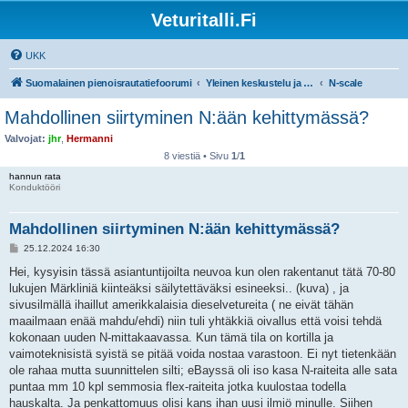
Veturitalli.Fi
UKK
Suomalainen pienoisrautatiefoorumi
Yleinen keskustelu ja muut mittakaavat
N-scale
Mahdollinen siirtyminen N:ään kehittymässä?
Valvojat:
jhr
,
Hermanni
8 viestiä • Sivu
1
/
1
hannun rata
Konduktööri
Mahdollinen siirtyminen N:ään kehittymässä?
V
25.12.2024 16:30
i
e
Hei, kysyisin tässä asiantuntijoilta neuvoa kun olen rakentanut tätä 70-80
s
lukujen Märkliniä kiinteäksi säilytettäväksi esineeksi.. (kuva) , ja
t
i
sivusilmällä ihaillut amerikkalaisia dieselvetureita ( ne eivät tähän
maailmaan enää mahdu/ehdi) niin tuli yhtäkkiä oivallus että voisi tehdä
kokonaan uuden N-mittakaavassa. Kun tämä tila on kortilla ja
vaimoteknisistä syistä se pitää voida nostaa varastoon. Ei nyt tietenkään
ole rahaa mutta suunnittelen silti; eBayssä oli iso kasa N-raiteita alle sata
puntaa mm 10 kpl semmosia flex-raiteita jotka kuulostaa todella
hauskalta. Ja penkattomuus olisi kans ihan uusi ilmiö minulle. Siihen