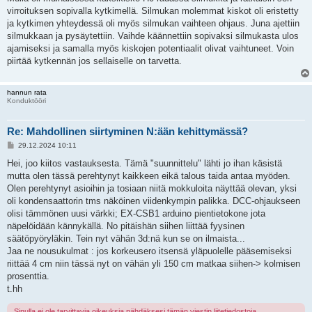
virroituksen sopivalla kytkimellä. Silmukan molemmat kiskot oli eristetty
ja kytkimen yhteydessä oli myös silmukan vaihteen ohjaus. Juna ajettiin
silmukkaan ja pysäytettiin. Vaihde käännettiin sopivaksi silmukasta ulos
ajamiseksi ja samalla myös kiskojen potentiaalit olivat vaihtuneet. Voin
piirtää kytkennän jos sellaiselle on tarvetta.
hannun rata
Konduktööri
Re: Mahdollinen siirtyminen N:ään kehittymässä?
V
29.12.2024 10:11
i
e
Hei, joo kiitos vastauksesta. Tämä "suunnittelu" lähti jo ihan käsistä
s
mutta olen tässä perehtynyt kaikkeen eikä talous taida antaa myöden.
t
i
Olen perehtynyt asioihin ja tosiaan niitä mokkuloita näyttää olevan, yksi
oli kondensaattorin tms näköinen viidenkympin palikka. DCC-ohjaukseen
olisi tämmönen uusi värkki; EX-CSB1 arduino pientietokone jota
näpelöidään kännykällä. No pitäishän siihen liittää fyysinen
säätöpyöryläkin. Tein nyt vähän 3d:nä kun se on ilmaista...
Jaa ne nousukulmat : jos korkeusero itsensä yläpuolelle pääsemiseksi
riittää 4 cm niin tässä nyt on vähän yli 150 cm matkaa siihen-> kolmisen
prosenttia.
t.hh
Sinulla ei ole tarvittavia oikeuksia nähdäksesi tämän viestin liitetiedostoja.