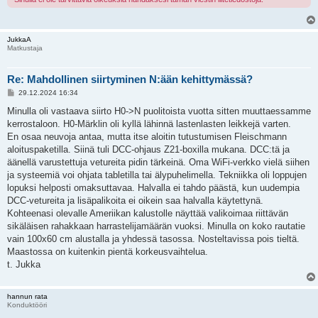
JukkaA
Matkustaja
Re: Mahdollinen siirtyminen N:ään kehittymässä?
V
29.12.2024 16:34
i
e
Minulla oli vastaava siirto H0->N puolitoista vuotta sitten muuttaessamme
s
kerrostaloon. H0-Märklin oli kyllä lähinnä lastenlasten leikkejä varten.
t
i
En osaa neuvoja antaa, mutta itse aloitin tutustumisen Fleischmann
aloituspaketilla. Siinä tuli DCC-ohjaus Z21-boxilla mukana. DCC:tä ja
äänellä varustettuja vetureita pidin tärkeinä. Oma WiFi-verkko vielä siihen
ja systeemiä voi ohjata tabletilla tai älypuhelimella. Tekniikka oli loppujen
lopuksi helposti omaksuttavaa. Halvalla ei tahdo päästä, kun uudempia
DCC-vetureita ja lisäpalikoita ei oikein saa halvalla käytettynä.
Kohteenasi olevalle Ameriikan kalustolle näyttää valikoimaa riittävän
sikäläisen rahakkaan harrastelijamäärän vuoksi. Minulla on koko rautatie
vain 100x60 cm alustalla ja yhdessä tasossa. Nosteltavissa pois tieltä.
Maastossa on kuitenkin pientä korkeusvaihtelua.
t. Jukka
hannun rata
Konduktööri