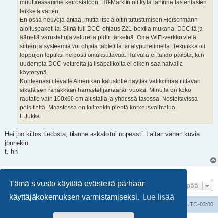
muuttaessamme kerrostaloon. H0-Märklin oli kyllä lähinnä lastenlasten
leikkejä varten.
En osaa neuvoja antaa, mutta itse aloitin tutustumisen Fleischmann
aloituspaketilla. Siinä tuli DCC-ohjaus Z21-boxilla mukana. DCC:tä ja
äänellä varustettuja vetureita pidin tärkeinä. Oma WiFi-verkko vielä
siihen ja systeemiä voi ohjata tabletilla tai älypuhelimella. Tekniikka oli
loppujen lopuksi helposti omaksuttavaa. Halvalla ei tahdo päästä, kun
uudempia DCC-vetureita ja lisäpalikoita ei oikein saa halvalla
käytettynä.
Kohteenasi olevalle Ameriikan kalustolle näyttää valikoimaa riittävän
sikäläisen rahakkaan harrastelijamäärän vuoksi. Minulla on koko
rautatie vain 100x60 cm alustalla ja yhdessä tasossa. Nosteltavissa
pois tieltä. Maastossa on kuitenkin pientä korkeusvaihtelua.
t. Jukka
Hei joo kiitos tiedosta, tilanne eskaloitui nopeasti. Laitan vähän kuvia
jonnekin.
t. hh
8 viestiä • Sivu
1
/
1
Tämä sivusto käyttää evästeitä parhaan
Hyppää
käyttäjäkokemuksen varmistamiseksi.
Lue lisää
Suomalainen pienoisrautatiefoorumi
Kaikki ajat ovat
UTC+03:00