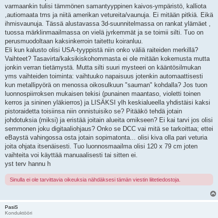
varmaankin tulisi tämmönen samantyyppinen kaivos-ympäristö, kalliota
,autiomaata tms ja niitä amerikan vetureita/vaunuja. Ei mitään pitkiä. Eikä
ihmisvaunuja. Tässä alustavassa 3d-suunnitelmassa on rankat ylämäet ,
tuossa märklinmaailmassa on vielä jyrkemmät ja se toimii silti. Tuo on
perusmuodoltaan kaksinkerroin taitettu koiranluu.
Eli kun kalusto olisi USA-tyyppistä niin onko väliä raiteiden merkillä?
Vaihteet? Tasavirta/kaksikiskohommasta ei ole mitään kokemusta mutta
jonkin verran tietämystä. Mutta silti suuri mysteeri on kääntösilmukan
yms vaihteiden toiminta: vaihtuuko napaisuus jotenkin automaattisesti
kun metallipyörä on menossa oikosulkuun "sauman" kohdalla? Jos tuon
luonnospiirroksen mukaisen tekisi (punainen maantaso, violetti toinen
kerros ja sininen yläkierros) ja LISÄKSI ylh keskialueella yhdistäisi kaksi
pistoraidetta toisiinsa niin onnistuisiko se? Pitääkö tehdä jotain
johdotuksia (miksi) ja eristää joitain alueita omikseen? Ei kai tarvi jos olisi
semmonen joku digitaaliohjaus? Onko se DCC vai mitä se tarkoittaa; ettei
eBaystä vahingossa osta jotain sopimatonta... olisi kiva olla pari veturia
joita ohjata itsenäisesti. Tuo luonnosmaailma olisi 120 x 79 cm joten
vaihteita voi käyttää manuaalisesti tai sitten ei.
yst terv hannu h
Sinulla ei ole tarvittavia oikeuksia nähdäksesi tämän viestin liitetiedostoja.
PasiS
Konduktööri