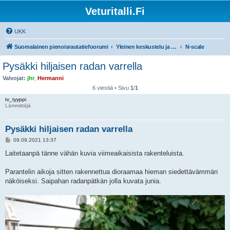
Veturitalli.Fi
UKK
Suomalainen pienoisrautatiefoorumi
Yleinen keskustelu ja muut mittakaavat
N-scale
Pysäkki hiljaisen radan varrella
Valvojat:
jhr
,
Hermanni
6 viestiä • Sivu
1
/
1
tv_tyyppi
Lämmittäjä
Pysäkki hiljaisen radan varrella
V
09.09.2021 13:37
i
e
Laitetaanpä tänne vähän kuvia viimeaikaisista rakenteluista.
s
t
i
Parantelin aikoja sitten rakennettua dioraamaa hieman siedettävämmän
näköiseksi. Saipahan radanpätkän jolla kuvata junia.