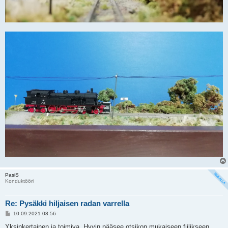
PasiS
Konduktööri
Re: Pysäkki hiljaisen radan varrella
V
10.09.2021 08:56
i
e
Yksinkertainen ja toimiva. Hyvin pääsee otsikon mukaiseen fiilikseen.