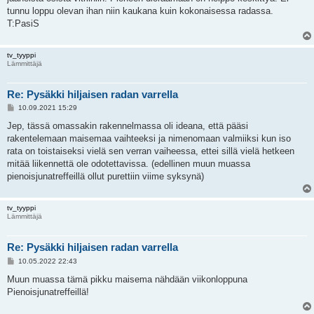
tunnu loppu olevan ihan niin kaukana kuin kokonaisessa radassa.
T:PasiS
tv_tyyppi
Lämmittäjä
Re: Pysäkki hiljaisen radan varrella
V
10.09.2021 15:29
i
e
Jep, tässä omassakin rakennelmassa oli ideana, että pääsi
s
rakentelemaan maisemaa vaihteeksi ja nimenomaan valmiiksi kun iso
t
i
rata on toistaiseksi vielä sen verran vaiheessa, ettei sillä vielä hetkeen
mitää liikennettä ole odotettavissa. (edellinen muun muassa
pienoisjunatreffeillä ollut purettiin viime syksynä)
tv_tyyppi
Lämmittäjä
Re: Pysäkki hiljaisen radan varrella
V
10.05.2022 22:43
i
e
Muun muassa tämä pikku maisema nähdään viikonloppuna
s
Pienoisjunatreffeillä!
t
i