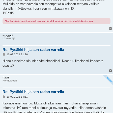
s
Mullakin on vastaavanlainen radanpätkä aikoinaan tehtynä vitriinin
t
i
alahyllyn täytteeksi. Tosin sen mittakaava on H0.
T:PasiS
Sinulla ei ole tarvittavia oikeuksia nähdäksesi tämän viestin liitetiedostoja.
tv_tyyppi
Lämmittäjä
Re: Pysäkki hiljaisen radan varrella
V
10.09.2021 11:26
i
e
Hieno tunnelma sinunkin vitriiniradallasi. Koostuu ilmeisesti kahdesta
s
osasta?
t
i
PasiS
Konduktööri
Re: Pysäkki hiljaisen radan varrella
V
10.09.2021 14:11
i
e
Kaksiosainen on juu. Mutta oli aikanaan ihan mukava terapiamalli
s
rakentaa. H0-rata meni purkuun ja tavarat myyntiin, niin tämän väsäsin
t
i
jääneistä osista vitriiniin. Pieneen dioraamaan on helppo keskittyä. Ei