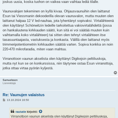
joskus uusia, koska tuohon on vaikea vaan vaihtaa lediä tilalle.
Vaunuvalojen tekeminen on kyllä kivaa. Ohjausvaunuihin olen laittanut
Esun tai Viessmanin dekooderilla olevan vaunuvalon, mutta muuten olen
laittanut halpaa 12 V led-nauhaa, jota lyhentänyt sopivaksi. Virtalähteenä
olen käyttänyt Schönwitzin ledeille tarkoitettua vakiovirtalähdettä (jossa
on hankaluutena kirkkauden säätö, kun sitä ei voi säätää muuten kuin
vaihtamalla koko virtalähteen) tai sitten olen tehnyt virtalähteen itse
tasasuuntaajasta, vastuksesta ja konkasta. Välillä olen laittanut myös
trimmeripotentiometrin kirkkauden säätöä varten. Sopiva konkka on noin
220-470 mikrofaradia, miten vaan mahtuu.
Virranottoon vaunun akselista olen käyttänyt Digikejsin peltiliuskoja,
mutta nyt kun se on konkurssissa, niin täytynee ostaa Esun virranottoja,
jotka ottaa virtaa pyörän kyljestä.
Samuelsson
Lämmittäjä
Re: Vaunujen valaistus
V
13.10.2024 16:50
i
e
s
rautatie
kirjoitti:
t
i
Virranottoon vaunun akselista olen käyttänyt Digikejsin peltiliuskoja,