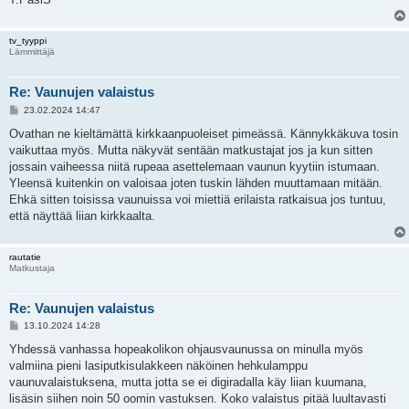
tv_tyyppi
Lämmittäjä
Re: Vaunujen valaistus
V
23.02.2024 14:47
i
e
Ovathan ne kieltämättä kirkkaanpuoleiset pimeässä. Kännykkäkuva tosin
s
vaikuttaa myös. Mutta näkyvät sentään matkustajat jos ja kun sitten
t
i
jossain vaiheessa niitä rupeaa asettelemaan vaunun kyytiin istumaan.
Yleensä kuitenkin on valoisaa joten tuskin lähden muuttamaan mitään.
Ehkä sitten toisissa vaunuissa voi miettiä erilaista ratkaisua jos tuntuu,
että näyttää liian kirkkaalta.
rautatie
Matkustaja
Re: Vaunujen valaistus
V
13.10.2024 14:28
i
e
Yhdessä vanhassa hopeakolikon ohjausvaunussa on minulla myös
s
valmiina pieni lasiputkisulakkeen näköinen hehkulamppu
t
i
vaunuvalaistuksena, mutta jotta se ei digiradalla käy liian kuumana,
lisäsin siihen noin 50 oomin vastuksen. Koko valaistus pitää luultavasti