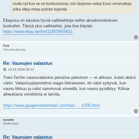
mutta nyt kun se on konkurssissa, niin täytynee ostaa Esun virranottoja,
jotka ottaa virtaa pyörän kyljestä.
Ebayssa on lukuisia hyviä vaihtoehtoja noihin akselivirroituksen
liuskoihin. Tässä yksi vaihtoehto, jota itse käytän:
https://www.ebay.de/itm/114878655611
PeS
Veturinkuljettaja
Re: Vaunujen valaistus
V
13.10.2024 22:12
i
e
Train-Techin vaunuvalaistus perustuu paristoon — ei akkuun, kuten aluksi
s
väitin. Valaistusjärjestelmä reagoi liikkeeseen, eli valot syttyvät, kun
t
i
vaunu liikkuu ja valot sammuvat viiveellä, kun vaunu pysähtyy. Kitkaa
aiheuttavia virroittimia ei tarvita.
https://www.gaugemasterretail.com/train ... cl200.html
rautatie
Matkustaja
Re: Vaunujen valaistus