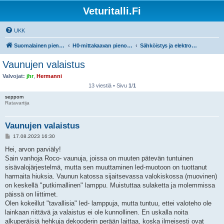
Veturitalli.Fi
UKK
Suomalainen pienoisrautatiefoorumi
H0-mittakaavan pienoisrautatiet
Sähköistys ja elektroniikka
Vaunujen valaistus
Valvojat:
jhr
,
Hermanni
13 viestiä • Sivu
1
/
1
seppom
Ratavartija
Vaunujen valaistus
V
17.08.2023 16:30
i
e
Hei, arvon parviäly!
s
Sain vanhoja Roco- vaunuja, joissa on muuten pätevän tuntuinen
t
i
sisävalojärjestelmä, mutta sen muuttaminen led-muotoon on tuottanut
harmaita hiuksia. Vaunun katossa sijaitsevassa valokiskossa (muovinen)
on keskellä "putkimallinen" lamppu. Muistuttaa sulaketta ja molemmissa
päissä on liittimet.
Olen kokeillut "tavallisia" led- lamppuja, mutta tuntuu, ettei valoteho ole
lainkaan riittävä ja valaistus ei ole kunnollinen. En uskalla noita
alkuperäisiä hehkuja dekooderin perään laittaa, koska ilmeisesti ovat