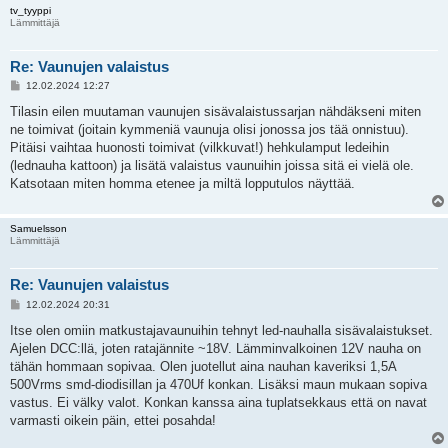
tv_tyyppi
Lämmittäjä
Re: Vaunujen valaistus
V
12.02.2024 12:27
i
e
Tilasin eilen muutaman vaunujen sisävalaistussarjan nähdäkseni miten
s
ne toimivat (joitain kymmeniä vaunuja olisi jonossa jos tää onnistuu).
t
i
Pitäisi vaihtaa huonosti toimivat (vilkkuvat!) hehkulamput ledeihin
(lednauha kattoon) ja lisätä valaistus vaunuihin joissa sitä ei vielä ole.
Katsotaan miten homma etenee ja miltä lopputulos näyttää.
Samuelsson
Lämmittäjä
Re: Vaunujen valaistus
V
12.02.2024 20:31
i
e
Itse olen omiin matkustajavaunuihin tehnyt led-nauhalla sisävalaistukset.
s
Ajelen DCC:llä, joten ratajännite ~18V. Lämminvalkoinen 12V nauha on
t
i
tähän hommaan sopivaa. Olen juotellut aina nauhan kaveriksi 1,5A
500Vrms smd-diodisillan ja 470Uf konkan. Lisäksi maun mukaan sopiva
vastus. Ei välky valot. Konkan kanssa aina tuplatsekkaus että on navat
varmasti oikein päin, ettei posahda!