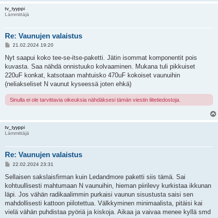
tv_tyyppi
Lämmittäjä
Re: Vaunujen valaistus
V
21.02.2024 19:20
i
e
Nyt saapui koko tee-se-itse-paketti. Jätin isommat komponentit pois
s
kuvasta. Saa nähdä onnistuuko kolvaaminen. Mukana tuli pikkuiset
t
i
220uF konkat, katsotaan mahtuisko 470uF kokoiset vaunuihin
(neliakseliset N vaunut kyseessä joten ehkä)
Sinulla ei ole tarvittavia oikeuksia nähdäksesi tämän viestin liitetiedostoja.
tv_tyyppi
Lämmittäjä
Re: Vaunujen valaistus
V
22.02.2024 23:31
i
e
Sellaisen sakslaisfirman kuin Ledandmore paketti siis tämä. Sai
s
kohtuullisesti mahtumaan N vaunuihin, hieman piirilevy kurkistaa ikkunan
t
i
läpi. Jos vähän radikaalimmin purkaisi vaunun sisustusta saisi sen
mahdollisesti kattoon piilotettua. Välkkyminen minimaalista, pitäisi kai
vielä vähän puhdistaa pyöriä ja kiskoja. Aikaa ja vaivaa menee kyllä smd