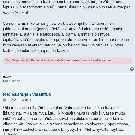
osien kolvaamiseen ja kaiken asentamiseen vaunuun, (eivät ne smdt
lopulta niin mahdottomia ole!), mutta hintakin on vain kolmisen euroa per
vaunu (+posti).
Väri on lämmin keltainen ja paljon tasaisempi kuin alkuperäinen
pikkuhehkulamppu (pysyy käytännössä yhtä kirkkaana millä tahansa
jännitteellä, ajan siis analogiradalla, samalla firmalla on myös
digitaalikäyttöön soveltuva sarja, en ole perehtynyt eroihin) Ja isompaan
mittakaavaan asentaminen on paljon helpompaa kun on tilaa piilottaa
kaiken jonnekin vessanpöntön taakse.
Sinulla ei ole tarvittavia oikeuksia nähdäksesi tämän viestin liitetiedostoja.
PasiS
Konduktööri
Re: Vaunujen valaistus
V
23.02.2024 06:52
i
e
Oikein hienolta näyttää lopputulos. Valo paistaa tasaisesti kaikista
s
ikkunoista, mikä on hyvä juttu. Kirkkaalta näyttää valo kuvassa mutta
t
i
siitä on paha sanoa hämärässä kuvatun valokuvan perusteella kuinka
oikea se on. Jos vaunuilla ajetaan pääasiassa valoisassa ympäristössä,
niin ylikirkkaudestahan saattaa olla hyötyäkin. Mutta hyvältä näyttää.
T:PasiS