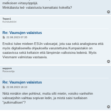
melkoisen virtasyöppöjä.
Minkälaista led- valaistusta kannattaisi kokeilla?
Teppo1
Konduktööri
Re: Vaunujen valaistus
V
22.08.2023 07:35
i
e
Ensiksi tulee mieleen ESUn valosarjat, jota saa sekä analogisena että
s
myös digitalisenella ohjauksella varustettuina.Kumpaistakin on
t
i
saatavissa sekä keltaisin että lämpimän valkoisina ledeinä. Myös
Viesmann valmistaa vastaavia.
seppom
Ratavartija
Re: Vaunujen valaistus
V
22.08.2023 18:10
i
e
Niitä minäkin olen pohtinut, mutta silti mietin, voisiko vanhoihin
s
valosarjoihin vaihtaa sopivan ledin, ja mistä saisi tuollaisen
t
i
"putkimallisen"?