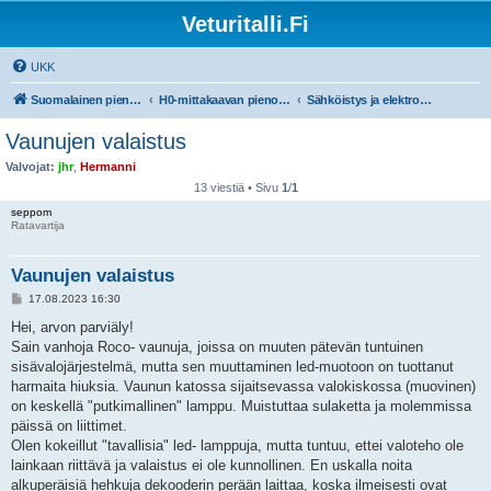
Veturitalli.Fi
UKK
Suomalainen pienoisrautatiefoorumi
H0-mittakaavan pienoisrautatiet
Sähköistys ja elektroniikka
Vaunujen valaistus
Valvojat:
jhr
,
Hermanni
13 viestiä • Sivu
1
/
1
seppom
Ratavartija
Vaunujen valaistus
V
17.08.2023 16:30
i
e
Hei, arvon parviäly!
s
Sain vanhoja Roco- vaunuja, joissa on muuten pätevän tuntuinen
t
i
sisävalojärjestelmä, mutta sen muuttaminen led-muotoon on tuottanut
harmaita hiuksia. Vaunun katossa sijaitsevassa valokiskossa (muovinen)
on keskellä "putkimallinen" lamppu. Muistuttaa sulaketta ja molemmissa
päissä on liittimet.
Olen kokeillut "tavallisia" led- lamppuja, mutta tuntuu, ettei valoteho ole
lainkaan riittävä ja valaistus ei ole kunnollinen. En uskalla noita
alkuperäisiä hehkuja dekooderin perään laittaa, koska ilmeisesti ovat