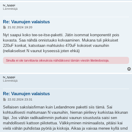
tv_tyyppi
Lämmittäjä
Re: Vaunujen valaistus
V
21.02.2024 19:20
i
e
Nyt saapui koko tee-se-itse-paketti. Jätin isommat komponentit pois
s
kuvasta. Saa nähdä onnistuuko kolvaaminen. Mukana tuli pikkuiset
t
i
220uF konkat, katsotaan mahtuisko 470uF kokoiset vaunuihin
(neliakseliset N vaunut kyseessä joten ehkä)
Sinulla ei ole tarvittavia oikeuksia nähdäksesi tämän viestin liitetiedostoja.
tv_tyyppi
Lämmittäjä
Re: Vaunujen valaistus
V
22.02.2024 23:31
i
e
Sellaisen sakslaisfirman kuin Ledandmore paketti siis tämä. Sai
s
kohtuullisesti mahtumaan N vaunuihin, hieman piirilevy kurkistaa ikkunan
t
i
läpi. Jos vähän radikaalimmin purkaisi vaunun sisustusta saisi sen
mahdollisesti kattoon piilotettua. Välkkyminen minimaalista, pitäisi kai
vielä vähän puhdistaa pyöriä ja kiskoja. Aikaa ja vaivaa menee kyllä smd