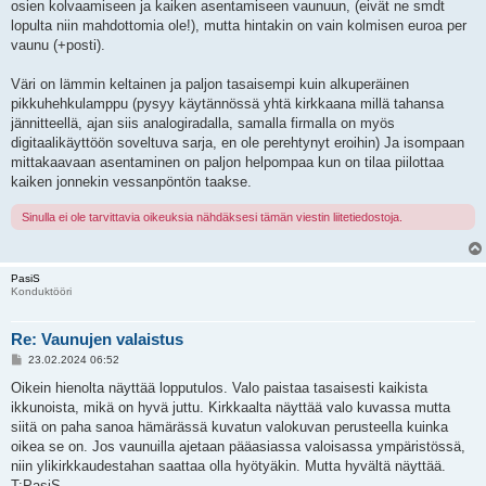
osien kolvaamiseen ja kaiken asentamiseen vaunuun, (eivät ne smdt
lopulta niin mahdottomia ole!), mutta hintakin on vain kolmisen euroa per
vaunu (+posti).
Väri on lämmin keltainen ja paljon tasaisempi kuin alkuperäinen
pikkuhehkulamppu (pysyy käytännössä yhtä kirkkaana millä tahansa
jännitteellä, ajan siis analogiradalla, samalla firmalla on myös
digitaalikäyttöön soveltuva sarja, en ole perehtynyt eroihin) Ja isompaan
mittakaavaan asentaminen on paljon helpompaa kun on tilaa piilottaa
kaiken jonnekin vessanpöntön taakse.
Sinulla ei ole tarvittavia oikeuksia nähdäksesi tämän viestin liitetiedostoja.
PasiS
Konduktööri
Re: Vaunujen valaistus
V
23.02.2024 06:52
i
e
Oikein hienolta näyttää lopputulos. Valo paistaa tasaisesti kaikista
s
ikkunoista, mikä on hyvä juttu. Kirkkaalta näyttää valo kuvassa mutta
t
i
siitä on paha sanoa hämärässä kuvatun valokuvan perusteella kuinka
oikea se on. Jos vaunuilla ajetaan pääasiassa valoisassa ympäristössä,
niin ylikirkkaudestahan saattaa olla hyötyäkin. Mutta hyvältä näyttää.
T:PasiS