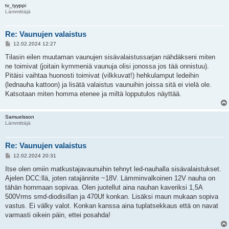
tv_tyyppi
Lämmittäjä
Re: Vaunujen valaistus
V
12.02.2024 12:27
i
e
Tilasin eilen muutaman vaunujen sisävalaistussarjan nähdäkseni miten
s
ne toimivat (joitain kymmeniä vaunuja olisi jonossa jos tää onnistuu).
t
i
Pitäisi vaihtaa huonosti toimivat (vilkkuvat!) hehkulamput ledeihin
(lednauha kattoon) ja lisätä valaistus vaunuihin joissa sitä ei vielä ole.
Katsotaan miten homma etenee ja miltä lopputulos näyttää.
Samuelsson
Lämmittäjä
Re: Vaunujen valaistus
V
12.02.2024 20:31
i
e
Itse olen omiin matkustajavaunuihin tehnyt led-nauhalla sisävalaistukset.
s
Ajelen DCC:llä, joten ratajännite ~18V. Lämminvalkoinen 12V nauha on
t
i
tähän hommaan sopivaa. Olen juotellut aina nauhan kaveriksi 1,5A
500Vrms smd-diodisillan ja 470Uf konkan. Lisäksi maun mukaan sopiva
vastus. Ei välky valot. Konkan kanssa aina tuplatsekkaus että on navat
varmasti oikein päin, ettei posahda!