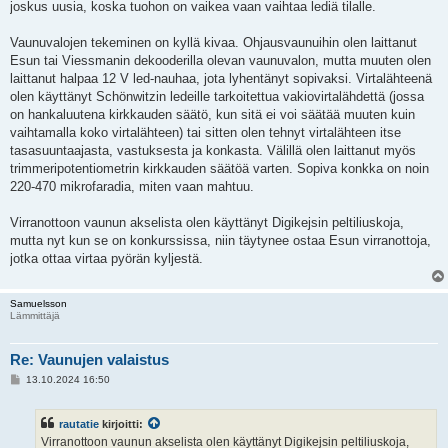
joskus uusia, koska tuohon on vaikea vaan vaihtaa lediä tilalle.
Vaunuvalojen tekeminen on kyllä kivaa. Ohjausvaunuihin olen laittanut
Esun tai Viessmanin dekooderilla olevan vaunuvalon, mutta muuten olen
laittanut halpaa 12 V led-nauhaa, jota lyhentänyt sopivaksi. Virtalähteenä
olen käyttänyt Schönwitzin ledeille tarkoitettua vakiovirtalähdettä (jossa
on hankaluutena kirkkauden säätö, kun sitä ei voi säätää muuten kuin
vaihtamalla koko virtalähteen) tai sitten olen tehnyt virtalähteen itse
tasasuuntaajasta, vastuksesta ja konkasta. Välillä olen laittanut myös
trimmeripotentiometrin kirkkauden säätöä varten. Sopiva konkka on noin
220-470 mikrofaradia, miten vaan mahtuu.
Virranottoon vaunun akselista olen käyttänyt Digikejsin peltiliuskoja,
mutta nyt kun se on konkurssissa, niin täytynee ostaa Esun virranottoja,
jotka ottaa virtaa pyörän kyljestä.
Samuelsson
Lämmittäjä
Re: Vaunujen valaistus
V
13.10.2024 16:50
i
e
s
rautatie
kirjoitti:
t
i
Virranottoon vaunun akselista olen käyttänyt Digikejsin peltiliuskoja,