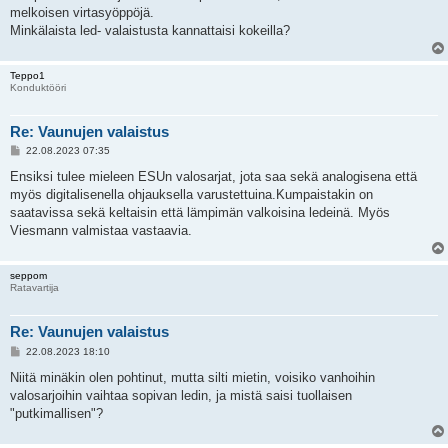
melkoisen virtasyöppöjä.
Minkälaista led- valaistusta kannattaisi kokeilla?
Teppo1
Konduktööri
Re: Vaunujen valaistus
V
22.08.2023 07:35
i
e
Ensiksi tulee mieleen ESUn valosarjat, jota saa sekä analogisena että
s
myös digitalisenella ohjauksella varustettuina.Kumpaistakin on
t
i
saatavissa sekä keltaisin että lämpimän valkoisina ledeinä. Myös
Viesmann valmistaa vastaavia.
seppom
Ratavartija
Re: Vaunujen valaistus
V
22.08.2023 18:10
i
e
Niitä minäkin olen pohtinut, mutta silti mietin, voisiko vanhoihin
s
valosarjoihin vaihtaa sopivan ledin, ja mistä saisi tuollaisen
t
i
"putkimallisen"?