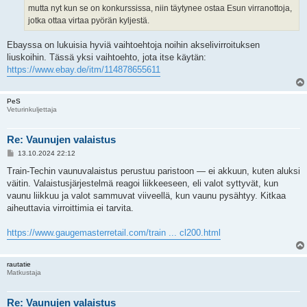
mutta nyt kun se on konkurssissa, niin täytynee ostaa Esun virranottoja,
jotka ottaa virtaa pyörän kyljestä.
Ebayssa on lukuisia hyviä vaihtoehtoja noihin akselivirroituksen
liuskoihin. Tässä yksi vaihtoehto, jota itse käytän:
https://www.ebay.de/itm/114878655611
PeS
Veturinkuljettaja
Re: Vaunujen valaistus
V
13.10.2024 22:12
i
e
Train-Techin vaunuvalaistus perustuu paristoon — ei akkuun, kuten aluksi
s
väitin. Valaistusjärjestelmä reagoi liikkeeseen, eli valot syttyvät, kun
t
i
vaunu liikkuu ja valot sammuvat viiveellä, kun vaunu pysähtyy. Kitkaa
aiheuttavia virroittimia ei tarvita.
https://www.gaugemasterretail.com/train ... cl200.html
rautatie
Matkustaja
Re: Vaunujen valaistus