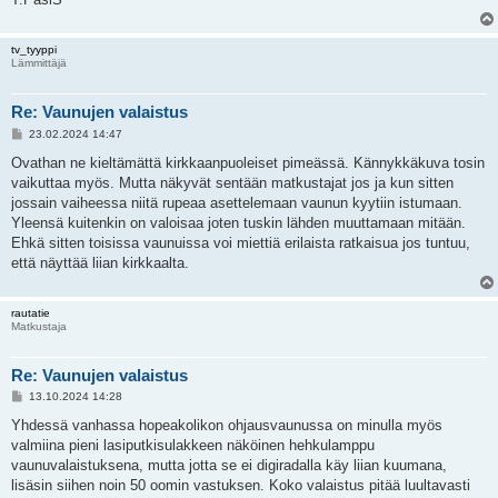
tv_tyyppi
Lämmittäjä
Re: Vaunujen valaistus
V
23.02.2024 14:47
i
e
Ovathan ne kieltämättä kirkkaanpuoleiset pimeässä. Kännykkäkuva tosin
s
vaikuttaa myös. Mutta näkyvät sentään matkustajat jos ja kun sitten
t
i
jossain vaiheessa niitä rupeaa asettelemaan vaunun kyytiin istumaan.
Yleensä kuitenkin on valoisaa joten tuskin lähden muuttamaan mitään.
Ehkä sitten toisissa vaunuissa voi miettiä erilaista ratkaisua jos tuntuu,
että näyttää liian kirkkaalta.
rautatie
Matkustaja
Re: Vaunujen valaistus
V
13.10.2024 14:28
i
e
Yhdessä vanhassa hopeakolikon ohjausvaunussa on minulla myös
s
valmiina pieni lasiputkisulakkeen näköinen hehkulamppu
t
i
vaunuvalaistuksena, mutta jotta se ei digiradalla käy liian kuumana,
lisäsin siihen noin 50 oomin vastuksen. Koko valaistus pitää luultavasti