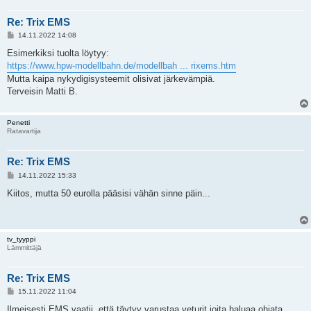
Re: Trix EMS
V
14.11.2022 14:08
i
e
Esimerkiksi tuolta löytyy:
s
https://www.hpw-modellbahn.de/modellbah ... rixems.htm
t
i
Mutta kaipa nykydigisysteemit olisivat järkevämpiä.
Terveisin Matti B.
Penetti
Ratavartija
Re: Trix EMS
V
14.11.2022 15:33
i
e
Kiitos, mutta 50 eurolla pääsisi vähän sinne päin...
s
t
i
tv_tyyppi
Lämmittäjä
Re: Trix EMS
V
15.11.2022 11:04
i
e
Ilmeisesti EMS vaatii, että täytyy varustaa veturit joita haluaa ohjata