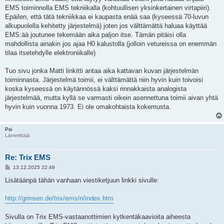
s
EMS toiminnolla EMS tekniikalla (kohtuullisen yksinkertainen virtapiiri).
t
i
Epäilen, että tätä tekniikkaa ei kaupasta enää saa (kyseessä 70-luvun
alkupuolella kehitetty järjestelmä) joten jos välttämättä haluaa käyttää
EMS:ää joutunee tekemään aika paljon itse. Tämän pitäisi olla
mahdollista ainakin jos ajaa H0 kalustolla (jolloin vetureissa on enemmän
tilaa itsetehdylle elektroniikalle)
Tuo sivu jonka Matti linkitti antaa aika kattavan kuvan järjestelmän
toiminnasta. Järjestelmä toimii, ei välttämättä niin hyvin kuin toivoisi
koska kyseessä on käytännössä kaksi rinnakkaista analogista
järjestelmää, mutta kyllä se varmasti oikein asennettuna toimii aivan yhtä
hyvin kuin vuonna 1973. Ei ole omakohtaista kokemusta.
Psi
Lämmittäjä
Re: Trix EMS
V
13.12.2025 22:49
i
e
Lisätäänpä tähän vanhaan viestiketjuun linkki sivulle:
s
t
i
http://grinsen.de/trix/ems/n/index.htm
Sivulla on Trix EMS-vastaanottimien kytkentäkaavioita aiheesta