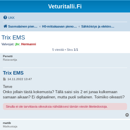
Veturitalli.Fi
UKK
Suomalainen pienoisrautatiefoorumi
H0-mittakaavan pienoisrautatiet
Sähköistys ja elektroniikka
Trix EMS
Valvojat:
jhr
,
Hermanni
5 viestiä • Sivu
1
/
1
Penetti
Ratavartija
Trix EMS
V
14.11.2022 13:47
i
e
Terve
s
Onko jollain tästä kokemusta? Tällä saisi siis 2 eri junaa kulkemaan
t
i
samaan aikaan? Ei digitaalinen, mutta puoli sellainen. Toimiiko oikeasti?
Sinulla ei ole tarvittavia oikeuksia nähdäksesi tämän viestin liitetiedostoja.
mattib
Matkustaja