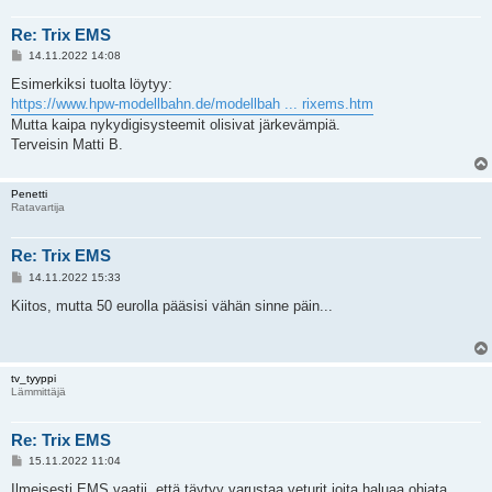
Re: Trix EMS
V
14.11.2022 14:08
i
e
Esimerkiksi tuolta löytyy:
s
https://www.hpw-modellbahn.de/modellbah ... rixems.htm
t
i
Mutta kaipa nykydigisysteemit olisivat järkevämpiä.
Terveisin Matti B.
Penetti
Ratavartija
Re: Trix EMS
V
14.11.2022 15:33
i
e
Kiitos, mutta 50 eurolla pääsisi vähän sinne päin...
s
t
i
tv_tyyppi
Lämmittäjä
Re: Trix EMS
V
15.11.2022 11:04
i
e
Ilmeisesti EMS vaatii, että täytyy varustaa veturit joita haluaa ohjata