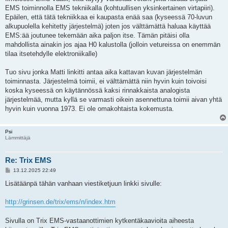
s
EMS toiminnolla EMS tekniikalla (kohtuullisen yksinkertainen virtapiiri).
t
i
Epäilen, että tätä tekniikkaa ei kaupasta enää saa (kyseessä 70-luvun
alkupuolella kehitetty järjestelmä) joten jos välttämättä haluaa käyttää
EMS:ää joutunee tekemään aika paljon itse. Tämän pitäisi olla
mahdollista ainakin jos ajaa H0 kalustolla (jolloin vetureissa on enemmän
tilaa itsetehdylle elektroniikalle)
Tuo sivu jonka Matti linkitti antaa aika kattavan kuvan järjestelmän
toiminnasta. Järjestelmä toimii, ei välttämättä niin hyvin kuin toivoisi
koska kyseessä on käytännössä kaksi rinnakkaista analogista
järjestelmää, mutta kyllä se varmasti oikein asennettuna toimii aivan yhtä
hyvin kuin vuonna 1973. Ei ole omakohtaista kokemusta.
Psi
Lämmittäjä
Re: Trix EMS
V
13.12.2025 22:49
i
e
Lisätäänpä tähän vanhaan viestiketjuun linkki sivulle:
s
t
i
http://grinsen.de/trix/ems/n/index.htm
Sivulla on Trix EMS-vastaanottimien kytkentäkaavioita aiheesta