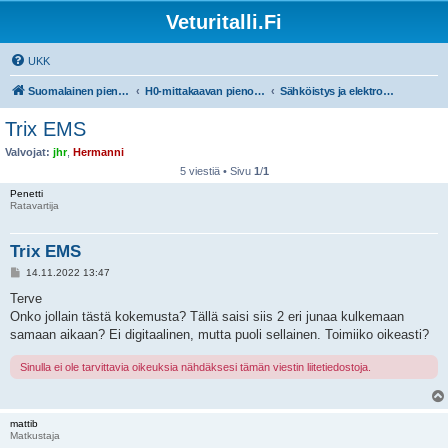
Veturitalli.Fi
UKK
Suomalainen pienoisrautatiefoorumi
H0-mittakaavan pienoisrautatiet
Sähköistys ja elektroniikka
Trix EMS
Valvojat:
jhr
,
Hermanni
5 viestiä • Sivu
1
/
1
Penetti
Ratavartija
Trix EMS
V
14.11.2022 13:47
i
e
Terve
s
Onko jollain tästä kokemusta? Tällä saisi siis 2 eri junaa kulkemaan
t
i
samaan aikaan? Ei digitaalinen, mutta puoli sellainen. Toimiiko oikeasti?
Sinulla ei ole tarvittavia oikeuksia nähdäksesi tämän viestin liitetiedostoja.
mattib
Matkustaja