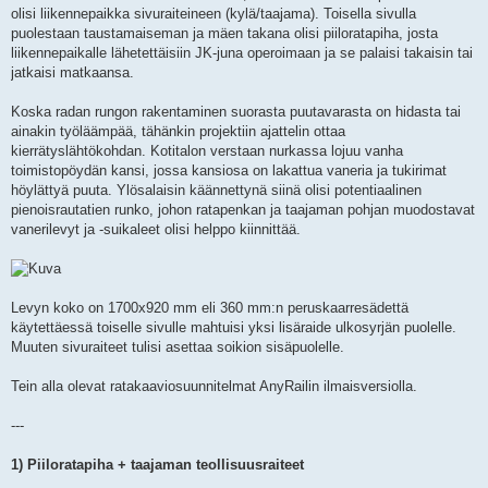
olisi liikennepaikka sivuraiteineen (kylä/taajama). Toisella sivulla
puolestaan taustamaiseman ja mäen takana olisi piiloratapiha, josta
liikennepaikalle lähetettäisiin JK-juna operoimaan ja se palaisi takaisin tai
jatkaisi matkaansa.
Koska radan rungon rakentaminen suorasta puutavarasta on hidasta tai
ainakin työläämpää, tähänkin projektiin ajattelin ottaa
kierrätyslähtökohdan. Kotitalon verstaan nurkassa lojuu vanha
toimistopöydän kansi, jossa kansiosa on lakattua vaneria ja tukirimat
höylättyä puuta. Ylösalaisin käännettynä siinä olisi potentiaalinen
pienoisrautatien runko, johon ratapenkan ja taajaman pohjan muodostavat
vanerilevyt ja -suikaleet olisi helppo kiinnittää.
Levyn koko on 1700x920 mm eli 360 mm:n peruskaarresädettä
käytettäessä toiselle sivulle mahtuisi yksi lisäraide ulkosyrjän puolelle.
Muuten sivuraiteet tulisi asettaa soikion sisäpuolelle.
Tein alla olevat ratakaaviosuunnitelmat AnyRailin ilmaisversiolla.
---
1) Piiloratapiha + taajaman teollisuusraiteet