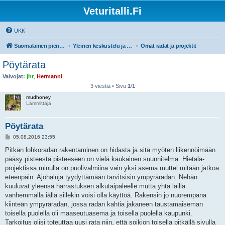
Veturitalli.Fi
UKK
Suomalainen pienoisrautatiefoorumi
Yleinen keskustelu ja muut mittakaavat
Omat radat ja projektit
Pöytärata
Valvojat:
jhr
,
Hermanni
3 viestiä • Sivu
1
/
1
mudhoney
Lämmittäjä
Pöytärata
V
05.08.2016 23:55
i
e
Pitkän lohkoradan rakentaminen on hidasta ja sitä myöten liikennöimään
s
pääsy pisteestä pisteeseen on vielä kaukainen suunnitelma. Hietala-
t
i
projektissa minulla on puolivalmiina vain yksi asema muttei mitään jatkoa
eteenpäin. Ajohaluja tyydyttämään tarvitsisin ympyräradan. Nehän
kuuluvat yleensä harrastuksen alkutaipaleelle mutta yhtä lailla
vanhemmalla iällä sillekin voisi olla käyttöä. Rakensin jo nuorempana
kiinteän ympyräradan, jossa radan kahtia jakaneen taustamaiseman
toisella puolella oli maaseutuasema ja toisella puolella kaupunki.
Tarkoitus olisi toteuttaa uusi rata niin, että soikion toisella pitkällä sivulla