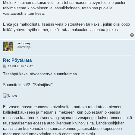
Mielenkiintoinen ratkaisu voisi olla tehdä maisemalevyn toiselle puolen
talvimaisema kinoksineen ja jääpuikkoineen, ratapihan puolelle
vastaavasti sitten kesä.
Ehkä jos mahdollista, lisäisin vielä pistoraiteen tai kaksi, joihin olisi optio
liittää yhteys myöhemmin, mikäli rataa haluaakin laajentaa joskus.
mudhoney
Lämmittäjä
Re: Pöytärata
V
14.08.2016 19:42
i
e
Tässäpä kaksi täydennettyä suunnitelmaa.
s
t
i
Suunnitelma #2: "Salmijärvi"
Eli vasemmassa reunassa kaivokselta kaartava rata katoaa pieneen
kallioleikkaukseen ja metsän siimekseen, kun puolestaan oikeassa
reunassa kaarteen katseenvangitsijana on vesipenger kulvertteineen sekä
taustamaiseman edessä autoliikenteen kiviholvisilta. Lahdenpohjukan
rannalla on keskeneräinen saunarakennus ja seisakkeen kupeeseen
mahtunee pari omakotitaloa sekä opastinten relekoju.