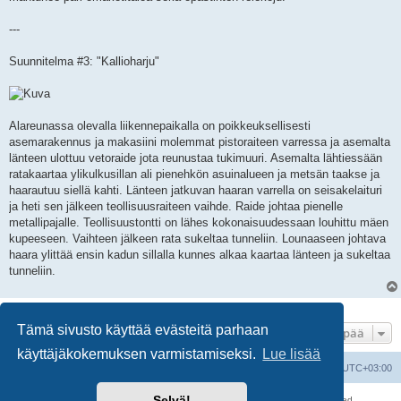
---
Suunnitelma #3: "Kallioharju"
Alareunassa olevalla liikennepaikalla on poikkeuksellisesti
asemarakennus ja makasiini molemmat pistoraiteen varressa ja asemalta
länteen ulottuu vetoraide jota reunustaa tukimuuri. Asemalta lähtiessään
ratakaartaa ylikulkusillan ali pienehkön asuinalueen ja metsän taakse ja
haarautuu siellä kahti. Länteen jatkuvan haaran varrella on seisakelaituri
ja heti sen jälkeen teollisuusraiteen vaihde. Raide johtaa pienelle
metallipajalle. Teollisuustontti on lähes kokonaisuudessaan louhittu mäen
kupeeseen. Vaihteen jälkeen rata sukeltaa tunneliin. Lounaaseen johtava
haara ylittää ensin kadun sillalla kunnes alkaa kaartaa länteen ja sukeltaa
tunneliin.
3 viestiä • Sivu
1
/
1
Tämä sivusto käyttää evästeitä parhaan
Hyppää
käyttäjäkokemuksen varmistamiseksi.
Lue lisää
Suomalainen pienoisrautatiefoorumi
Kaikki ajat ovat
UTC+03:00
Selvä!
Keskustelufoorumin ohjelmisto
phpBB
® Forum Software © phpBB Limited