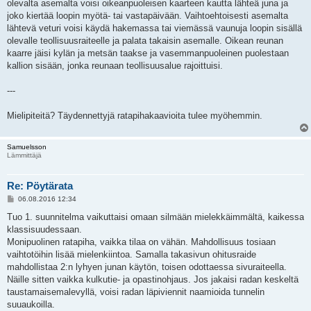
olevalta asemalta voisi oikeanpuoleisen kaarteen kautta lähteä juna ja
joko kiertää loopin myötä- tai vastapäivään. Vaihtoehtoisesti asemalta
lähtevä veturi voisi käydä hakemassa tai viemässä vaunuja loopin sisällä
olevalle teollisuusraiteelle ja palata takaisin asemalle. Oikean reunan
kaarre jäisi kylän ja metsän taakse ja vasemmanpuoleinen puolestaan
kallion sisään, jonka reunaan teollisuusalue rajoittuisi.
---
Mielipiteitä? Täydennettyjä ratapihakaavioita tulee myöhemmin.
Samuelsson
Lämmittäjä
Re: Pöytärata
V
06.08.2016 12:34
i
e
Tuo 1. suunnitelma vaikuttaisi omaan silmään mielekkäimmältä, kaikessa
s
klassisuudessaan.
t
i
Monipuolinen ratapiha, vaikka tilaa on vähän. Mahdollisuus tosiaan
vaihtotöihin lisää mielenkiintoa. Samalla takasivun ohitusraide
mahdollistaa 2:n lyhyen junan käytön, toisen odottaessa sivuraiteella.
Näille sitten vaikka kulkutie- ja opastinohjaus. Jos jakaisi radan keskeltä
taustamaisemalevyllä, voisi radan läpiviennit naamioida tunnelin
suuaukoilla.