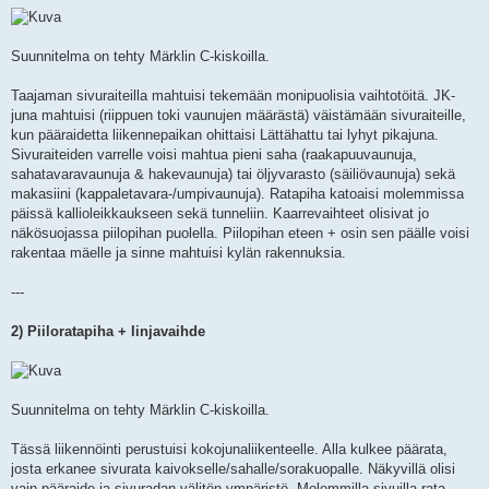
Suunnitelma on tehty Märklin C-kiskoilla.
Taajaman sivuraiteilla mahtuisi tekemään monipuolisia vaihtotöitä. JK-
juna mahtuisi (riippuen toki vaunujen määrästä) väistämään sivuraiteille,
kun pääraidetta liikennepaikan ohittaisi Lättähattu tai lyhyt pikajuna.
Sivuraiteiden varrelle voisi mahtua pieni saha (raakapuuvaunuja,
sahatavaravaunuja & hakevaunuja) tai öljyvarasto (säiliövaunuja) sekä
makasiini (kappaletavara-/umpivaunuja). Ratapiha katoaisi molemmissa
päissä kallioleikkaukseen sekä tunneliin. Kaarrevaihteet olisivat jo
näkösuojassa piilopihan puolella. Piilopihan eteen + osin sen päälle voisi
rakentaa mäelle ja sinne mahtuisi kylän rakennuksia.
---
2) Piiloratapiha + linjavaihde
Suunnitelma on tehty Märklin C-kiskoilla.
Tässä liikennöinti perustuisi kokojunaliikenteelle. Alla kulkee päärata,
josta erkanee sivurata kaivokselle/sahalle/sorakuopalle. Näkyvillä olisi
vain pääraide ja sivuradan välitön ympäristö. Molemmilla sivuilla rata