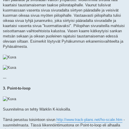
kaartaisi taustamaiseman taakse piiloratapihalle. Vaunut tulisivat
kuormassaan vasenta sivua sivuradalta siirtyen pääradalle ja veisivät
kuorman oikeaa sivua myöten piilopihalle. Vastaavasti piilopihalta tulisi
oikeaa sivua tyhjä junanrunko, joka siirtyisi pääradalta sivuradalle ja
kaartaisi vasenta sivua "kuormattavaksi". Piilopihan sivuraiteilla mahtuisi
seisottamaan vaihtoehtoista kalustoa. Vasen kaarre kätkeytyisi sankan
metsän sekaan ja oikean puoleinen rajatuisi taustamaiseman edessä
olevaan siltaan. Esimerkit löytyvät Pyhäkummun erkanemisvaihteelta ja
Pyhäsalmesta.
---
3. Point-to-loop
Suunnitelma on tehty Märklin K-kiskoilla.
Tämä perustuu toisintoon sivun
http://www.track-plans.net/ho-scale.htm
-
suunnitelmasta. Tässä liikennöintimuotona on Point-to-loop eli alhaalla