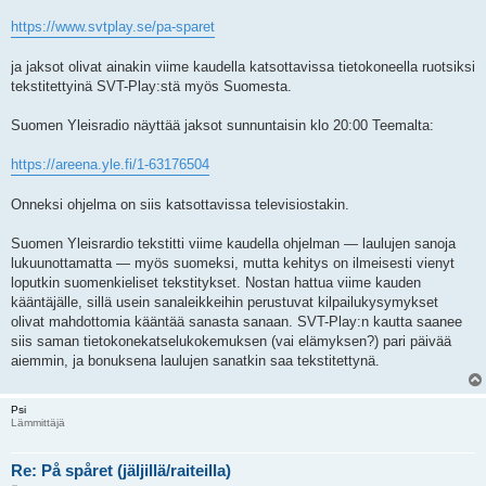
i
https://www.svtplay.se/pa-sparet
ja jaksot olivat ainakin viime kaudella katsottavissa tietokoneella ruotsiksi
tekstitettyinä SVT-Play:stä myös Suomesta.
Suomen Yleisradio näyttää jaksot sunnuntaisin klo 20:00 Teemalta:
https://areena.yle.fi/1-63176504
Onneksi ohjelma on siis katsottavissa televisiostakin.
Suomen Yleisrardio tekstitti viime kaudella ohjelman — laulujen sanoja
lukuunottamatta — myös suomeksi, mutta kehitys on ilmeisesti vienyt
loputkin suomenkieliset tekstitykset. Nostan hattua viime kauden
kääntäjälle, sillä usein sanaleikkeihin perustuvat kilpailukysymykset
olivat mahdottomia kääntää sanasta sanaan. SVT-Play:n kautta saanee
siis saman tietokonekatselukokemuksen (vai elämyksen?) pari päivää
aiemmin, ja bonuksena laulujen sanatkin saa tekstitettynä.
Psi
Lämmittäjä
Re: På spåret (jäljillä/raiteilla)