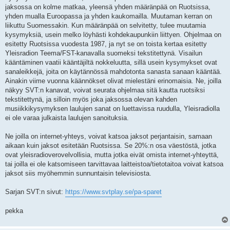
jaksossa on kolme matkaa, yleensä yhden määränpää on Ruotsissa,
yhden mualla Euroopassa ja yhden kaukomailla. Muutaman kerran on
liikuttu Suomessakin. Kun määränpää on selvitetty, tulee muutamia
kysymyksiä, usein melko löyhästi kohdekaupunkiin liittyen. Ohjelmaa on
esitetty Ruotsissa vuodesta 1987, ja nyt se on toista kertaa esitetty
Yleisradion Teema/FST-kanavalla suomeksi tekstitettynä. Visailun
kääntäminen vaatii kääntäjiltä nokkeluutta, sillä usein kysymykset ovat
sanaleikkejä, joita on käytännössä mahdotonta sanasta sanaan kääntää.
Ainakin viime vuonna käännökset olivat mielestäni erinomaisia. Ne, joilla
näkyy SVT:n kanavat, voivat seurata ohjelmaa sitä kautta ruotsiksi
tekstitettynä, ja silloin myös joka jaksossa olevan kahden
musiikkikysymyksen laulujen sanat on luettavissa ruudulla, Yleisradiolla
ei ole varaa julkaista laulujen sanoituksia.
Ne joilla on internet-yhteys, voivat katsoa jaksot perjantaisin, samaan
aikaan kuin jaksot esitetään Ruotsissa. Se 20%:n osa väestöstä, jotka
ovat yleisradioverovelvollisia, mutta jotka eivät omista internet-yhteyttä,
tai joilla ei ole katsomiseen tarvittavaa laitteistoa/tietotaitoa voivat katsoa
jaksot siis myöhemmin sunnuntaisin televisiosta.
Sarjan SVT:n sivut:
https://www.svtplay.se/pa-sparet
pekka