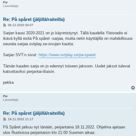
Psi
Lämmittäjä
Re: På spåret (jäljillä/raiteilla)
V
06.12.2020 00:07
i
e
Sarjan kausi 2020-2021 on jo käynnistynyt. Tällä kaudella Yleisradio ei
s
ikävä kyllä esitä På spåret -sarjaa, mutta netin käyttäjillä on mahdollisuus
t
i
seurata sarjaa svtplay.se-sivujen kautta:
Sarjan SVT:n sivut:
https://www.svtplay.se/pa-sparet
Tämän kauden sarja on jo edennyt toiseen jaksoon. Uudet jaksot tulevat
katsottaviksi perjantai-iltaisin.
pekka
Psi
Lämmittäjä
Re: På spåret (jäljillä/raiteilla)
V
18.11.2022 11:17
i
e
På Spåret jatkuu nyt tänään, perjantaina 18.11.2022. Ohjelma ajetaan
s
ulos Ruotsissa perjantaisin klo 21:00 Suomen aikaa:
t