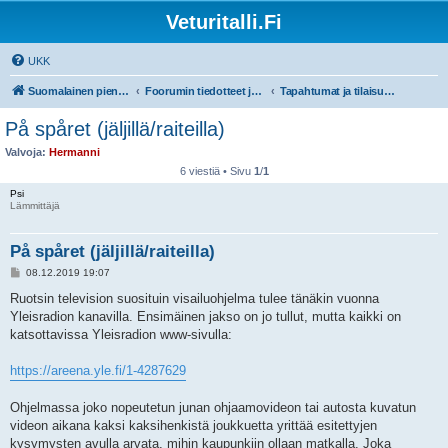
Veturitalli.Fi
UKK
Suomalainen pienoisrautatiefoorumi
Foorumin tiedotteet ja ohjeet
Tapahtumat ja tilaisuudet
På spåret (jäljillä/raiteilla)
Valvoja:
Hermanni
6 viestiä • Sivu
1
/
1
Psi
Lämmittäjä
På spåret (jäljillä/raiteilla)
V
08.12.2019 19:07
i
e
Ruotsin television suosituin visailuohjelma tulee tänäkin vuonna
s
Yleisradion kanavilla. Ensimäinen jakso on jo tullut, mutta kaikki on
t
i
katsottavissa Yleisradion www-sivulla:
https://areena.yle.fi/1-4287629
Ohjelmassa joko nopeutetun junan ohjaamovideon tai autosta kuvatun
videon aikana kaksi kaksihenkistä joukkuetta yrittää esitettyjen
kysymysten avulla arvata, mihin kaupunkiin ollaan matkalla. Joka