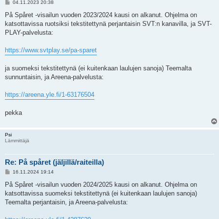
V
04.11.2023 20:38
i
e
På Spåret -visailun vuoden 2023/2024 kausi on alkanut. Ohjelma on
s
katsottavissa ruotsiksi tekstitettynä perjantaisin SVT:n kanavilla, ja SVT-
t
i
PLAY-palvelusta:
https://www.svtplay.se/pa-sparet
ja suomeksi tekstitettynä (ei kuitenkaan laulujen sanoja) Teemalta
sunnuntaisin, ja Areena-palvelusta:
https://areena.yle.fi/1-63176504
pekka
Psi
Lämmittäjä
Re: På spåret (jäljillä/raiteilla)
V
16.11.2024 19:14
i
e
På Spåret -visailun vuoden 2024/2025 kausi on alkanut. Ohjelma on
s
katsottavissa suomeksi tekstitettynä (ei kuitenkaan laulujen sanoja)
t
i
Teemalta perjantaisin, ja Areena-palvelusta: