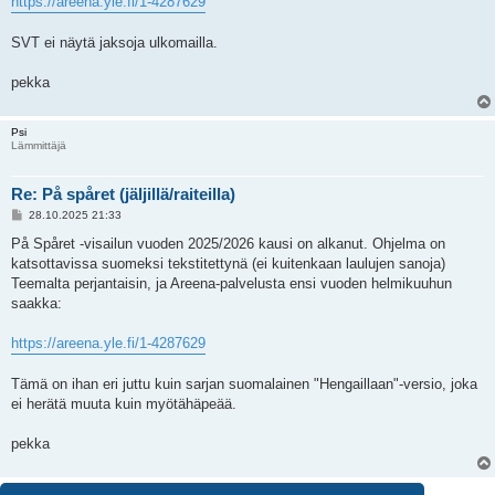
https://areena.yle.fi/1-4287629
SVT ei näytä jaksoja ulkomailla.
pekka
Psi
Lämmittäjä
Re: På spåret (jäljillä/raiteilla)
V
28.10.2025 21:33
i
e
På Spåret -visailun vuoden 2025/2026 kausi on alkanut. Ohjelma on
s
katsottavissa suomeksi tekstitettynä (ei kuitenkaan laulujen sanoja)
t
i
Teemalta perjantaisin, ja Areena-palvelusta ensi vuoden helmikuuhun
saakka:
https://areena.yle.fi/1-4287629
Tämä on ihan eri juttu kuin sarjan suomalainen "Hengaillaan"-versio, joka
ei herätä muuta kuin myötähäpeää.
pekka
6 viestiä • Sivu
1
/
1