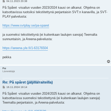
V
04.11.2023 20:38
i
e
På Spåret -visailun vuoden 2023/2024 kausi on alkanut. Ohjelma on
s
katsottavissa ruotsiksi tekstitettynä perjantaisin SVT:n kanavilla, ja SVT-
t
i
PLAY-palvelusta:
https://www.svtplay.se/pa-sparet
ja suomeksi tekstitettynä (ei kuitenkaan laulujen sanoja) Teemalta
sunnuntaisin, ja Areena-palvelusta:
https://areena.yle.fi/1-63176504
pekka
Psi
Lämmittäjä
Re: På spåret (jäljillä/raiteilla)
V
16.11.2024 19:14
i
e
På Spåret -visailun vuoden 2024/2025 kausi on alkanut. Ohjelma on
s
katsottavissa suomeksi tekstitettynä (ei kuitenkaan laulujen sanoja)
t
i
Teemalta perjantaisin, ja Areena-palvelusta: