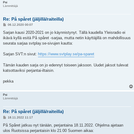
Psi
Lämmittäjä
Re: På spåret (jäljillä/raiteilla)
V
06.12.2020 00:07
i
e
Sarjan kausi 2020-2021 on jo käynnistynyt. Tällä kaudella Yleisradio ei
s
ikävä kyllä esitä På spåret -sarjaa, mutta netin käyttäjillä on mahdollisuus
t
i
seurata sarjaa svtplay.se-sivujen kautta:
Sarjan SVT:n sivut:
https://www.svtplay.se/pa-sparet
Tämän kauden sarja on jo edennyt toiseen jaksoon. Uudet jaksot tulevat
katsottaviksi perjantai-iltaisin.
pekka
Psi
Lämmittäjä
Re: På spåret (jäljillä/raiteilla)
V
18.11.2022 11:17
i
e
På Spåret jatkuu nyt tänään, perjantaina 18.11.2022. Ohjelma ajetaan
s
ulos Ruotsissa perjantaisin klo 21:00 Suomen aikaa:
t