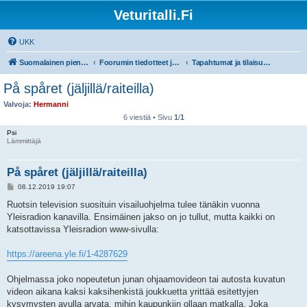
Veturitalli.Fi
UKK
Suomalainen pienoisrautatiefoorumi
Foorumin tiedotteet ja ohjeet
Tapahtumat ja tilaisuudet
På spåret (jäljillä/raiteilla)
Valvoja:
Hermanni
6 viestiä • Sivu
1
/
1
Psi
Lämmittäjä
På spåret (jäljillä/raiteilla)
V
08.12.2019 19:07
i
e
Ruotsin television suosituin visailuohjelma tulee tänäkin vuonna
s
Yleisradion kanavilla. Ensimäinen jakso on jo tullut, mutta kaikki on
t
i
katsottavissa Yleisradion www-sivulla:
https://areena.yle.fi/1-4287629
Ohjelmassa joko nopeutetun junan ohjaamovideon tai autosta kuvatun
videon aikana kaksi kaksihenkistä joukkuetta yrittää esitettyjen
kysymysten avulla arvata, mihin kaupunkiin ollaan matkalla. Joka