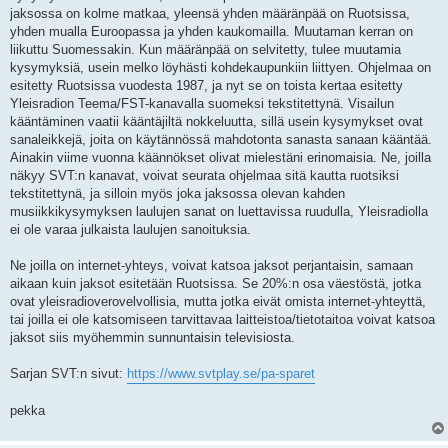
jaksossa on kolme matkaa, yleensä yhden määränpää on Ruotsissa,
yhden mualla Euroopassa ja yhden kaukomailla. Muutaman kerran on
liikuttu Suomessakin. Kun määränpää on selvitetty, tulee muutamia
kysymyksiä, usein melko löyhästi kohdekaupunkiin liittyen. Ohjelmaa on
esitetty Ruotsissa vuodesta 1987, ja nyt se on toista kertaa esitetty
Yleisradion Teema/FST-kanavalla suomeksi tekstitettynä. Visailun
kääntäminen vaatii kääntäjiltä nokkeluutta, sillä usein kysymykset ovat
sanaleikkejä, joita on käytännössä mahdotonta sanasta sanaan kääntää.
Ainakin viime vuonna käännökset olivat mielestäni erinomaisia. Ne, joilla
näkyy SVT:n kanavat, voivat seurata ohjelmaa sitä kautta ruotsiksi
tekstitettynä, ja silloin myös joka jaksossa olevan kahden
musiikkikysymyksen laulujen sanat on luettavissa ruudulla, Yleisradiolla
ei ole varaa julkaista laulujen sanoituksia.
Ne joilla on internet-yhteys, voivat katsoa jaksot perjantaisin, samaan
aikaan kuin jaksot esitetään Ruotsissa. Se 20%:n osa väestöstä, jotka
ovat yleisradioverovelvollisia, mutta jotka eivät omista internet-yhteyttä,
tai joilla ei ole katsomiseen tarvittavaa laitteistoa/tietotaitoa voivat katsoa
jaksot siis myöhemmin sunnuntaisin televisiosta.
Sarjan SVT:n sivut:
https://www.svtplay.se/pa-sparet
pekka