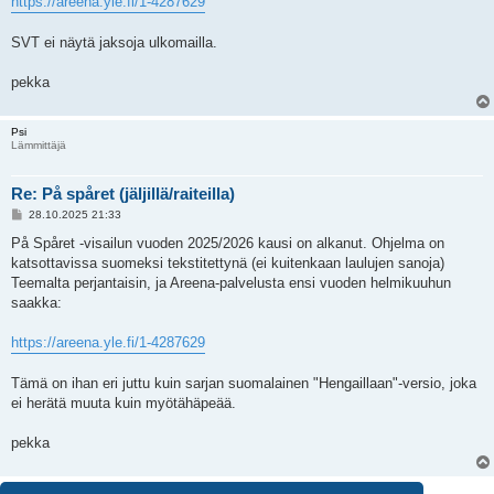
https://areena.yle.fi/1-4287629
SVT ei näytä jaksoja ulkomailla.
pekka
Psi
Lämmittäjä
Re: På spåret (jäljillä/raiteilla)
V
28.10.2025 21:33
i
e
På Spåret -visailun vuoden 2025/2026 kausi on alkanut. Ohjelma on
s
katsottavissa suomeksi tekstitettynä (ei kuitenkaan laulujen sanoja)
t
i
Teemalta perjantaisin, ja Areena-palvelusta ensi vuoden helmikuuhun
saakka:
https://areena.yle.fi/1-4287629
Tämä on ihan eri juttu kuin sarjan suomalainen "Hengaillaan"-versio, joka
ei herätä muuta kuin myötähäpeää.
pekka
6 viestiä • Sivu
1
/
1