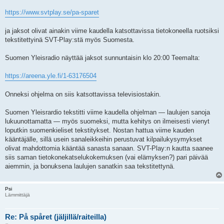
i
https://www.svtplay.se/pa-sparet
ja jaksot olivat ainakin viime kaudella katsottavissa tietokoneella ruotsiksi
tekstitettyinä SVT-Play:stä myös Suomesta.
Suomen Yleisradio näyttää jaksot sunnuntaisin klo 20:00 Teemalta:
https://areena.yle.fi/1-63176504
Onneksi ohjelma on siis katsottavissa televisiostakin.
Suomen Yleisrardio tekstitti viime kaudella ohjelman — laulujen sanoja
lukuunottamatta — myös suomeksi, mutta kehitys on ilmeisesti vienyt
loputkin suomenkieliset tekstitykset. Nostan hattua viime kauden
kääntäjälle, sillä usein sanaleikkeihin perustuvat kilpailukysymykset
olivat mahdottomia kääntää sanasta sanaan. SVT-Play:n kautta saanee
siis saman tietokonekatselukokemuksen (vai elämyksen?) pari päivää
aiemmin, ja bonuksena laulujen sanatkin saa tekstitettynä.
Psi
Lämmittäjä
Re: På spåret (jäljillä/raiteilla)