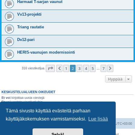
Harmaat T-sarjan vaunut
Vv13-projekti
Triang rautatie
Dv12-pari
HERIS-vaunujen modernisointi
Sivu
2
/
7
1
2
3
4
5
7
Edellinen
Seuraava
316 viestiketjua
…
Hyppää
KESKUSTELUALUEEN OIKEUDET
Et voi
kirjoittaa uusia viestejä
Et voi
vastata viestiketjuihin
Et voi
muokata omia viestejäsi
Tämä sivusto käyttää evästeitä parhaan
Et voi
poistaa omia viestejäsi
Et voi
lähettää liitetiedostoja
käyttäjäkokemuksen varmistamiseksi.
Lue lisää
Suomalainen pienoisrautatiefoorumi
Kaikki ajat ovat
UTC+03:00
Selvä!
Keskustelufoorumin ohjelmisto
phpBB
® Forum Software © phpBB Limited