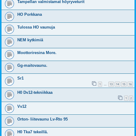
Tampellan valmistamat höyryveturit
HO Porkkana
Tulossa HO vaunuja
NEM kytkimiä
Moottoriresina More.
Gg-maitovaunu.
Sr1
1
13
14
15
16
…
H0 Dv12-tekniikkaa
1
2
Vv12
Orton- liitevaunu Lv-Rto 95
H0 Tka7 tekeillä.