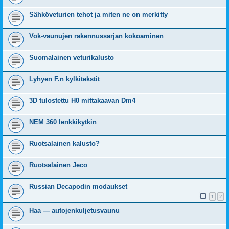
Sähköveturien tehot ja miten ne on merkitty
Vok-vaunujen rakennussarjan kokoaminen
Suomalainen veturikalusto
Lyhyen F.n kylkitekstit
3D tulostettu H0 mittakaavan Dm4
NEM 360 lenkkikytkin
Ruotsalainen kalusto?
Ruotsalainen Jeco
Russian Decapodin modaukset
1
2
Haa — autojenkuljetusvaunu