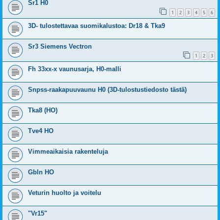
Sr1 H0
1
2
3
4
5
6
3D- tulostettavaa suomikalustoa: Dr18 & Tka9
Sr3 Siemens Vectron
1
2
3
Fh 33xx-x vaunusarja, H0-malli
Snpss-raakapuuvaunu H0 (3D-tulostustiedosto tästä)
Tka8 (HO)
Tve4 HO
Vimmeaikaisia rakenteluja
Gbln HO
Veturin huolto ja voitelu
"Vr15"