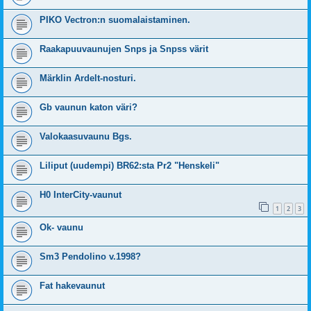
PIKO Vectron:n suomalaistaminen.
Raakapuuvaunujen Snps ja Snpss värit
Märklin Ardelt-​nosturi.
Gb vaunun katon väri?
Valokaasuvaunu Bgs.
Liliput (uudempi) BR62:sta Pr2 "Henskeli"
H0 InterCity-vaunut
1
2
3
Ok- vaunu
Sm3 Pendolino v.1998?
Fat hakevaunut