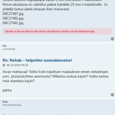
Rocon alustassa on valmiiksi paikat kahdelle 23 mm:n kaiuttimelle. Jo
yhdellä tuntuu ääntä irtoavan ihan mukavasti.
D8C27497.jpg
D8C27492.jpg
D8C27491.jpg
Sinulla ei ole tarvittavia oikeuksia nähdäksesi tämän viestin liitetiedostoja.
Psi
Lämmittäjä
Re: Nohab – helpohko suomalaisveturi
V
06.10.2020 09:25
i
e
Aivan mahtavaa! Teitkö korin lopullisen maalauksen ennen otetankojen
s
yms. yksityiskohtien asennusta? Millaista ruiskua käytit? Voitko kertoa
t
i
mitä ohenteita käytit?
pekka
PeS
Veturinkuljettaja