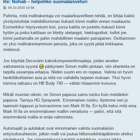
Re: Nohab – helpohko suomalaisveturi
V
06.10.2020 10:58
i
e
Pahinta, mitä mallirakentaja voi maalarikaverilleen tehdä, on liittää kaikki
s
yksityiskohdat mahdollisimman tiukasti kiinni malliin ennen maalausta.
t
i
Esimerkiksi höyryveturin kori, jossa kattila on juotettu tiukasti kiinni
hyttiin ja jonka kattilaan on liitetty otetangot, hiekkaputket, kellot jne.
kiinni juottamalla on pahin mahdollinen maalarin painajainen. Osittaminen
on yksi mallirakentaminsen perusta, joka on syytä pitää kirkkaana
mielessä.
Jos käyttää Decovärin kaksikomponenttimaaleja, joiden arvelen
sattuneesta syystä
päätyneen Simon mallin pintaan, niin ohenteita on
tarjolla useampia erilaisia. Niiden suurin ero on nopeus. Valinta on hyvin
henkilökohtainen asia ja niitä voi vaihdella tarpeen mukaan. Yksi hyvin
toimiva ratkaisu on HB Body 740 — vähän hitaammin kuivuva.
Mikäli muistan oikein, on Simon pajassa sama ruisku kuin meidänkin
pajassa: Tamiya HG Spraywork. Erinomainen ruisku. Ajoimme sen jo
taannoin loppuun ja korvasimme sen Mark III:lla. En kyllä keksi mitä eroa
Mark III:lla on ensimmäiseen malliin verrattuna — paitsi, että sitä
ensimmäistä mallia ei enää valmisteta.
Automaalit ja autolakat ovat erinomainen valinta suomalaisiin
erityisolosuhteisiin, jolloin malli voi joutua hillomunkkikäpälöinnin uhriksi
näyttelyssä. Jos viimeistelyssä käyttää autolakkaa, suojaa lakka