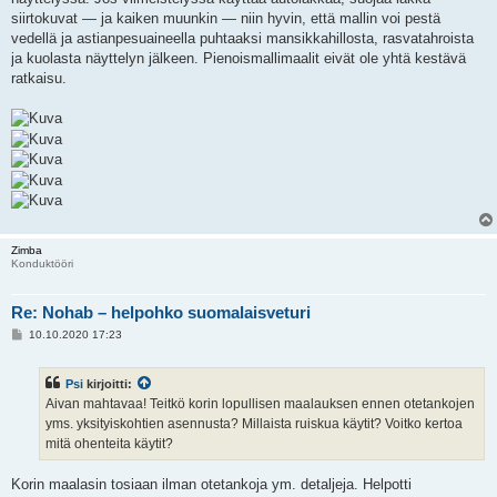
siirtokuvat — ja kaiken muunkin — niin hyvin, että mallin voi pestä
vedellä ja astianpesuaineella puhtaaksi mansikkahillosta, rasvatahroista
ja kuolasta näyttelyn jälkeen. Pienoismallimaalit eivät ole yhtä kestävä
ratkaisu.
Zimba
Konduktööri
Re: Nohab – helpohko suomalaisveturi
V
10.10.2020 17:23
i
e
s
Psi
kirjoitti:
t
i
Aivan mahtavaa! Teitkö korin lopullisen maalauksen ennen otetankojen
yms. yksityiskohtien asennusta? Millaista ruiskua käytit? Voitko kertoa
mitä ohenteita käytit?
Korin maalasin tosiaan ilman otetankoja ym. detaljeja. Helpotti