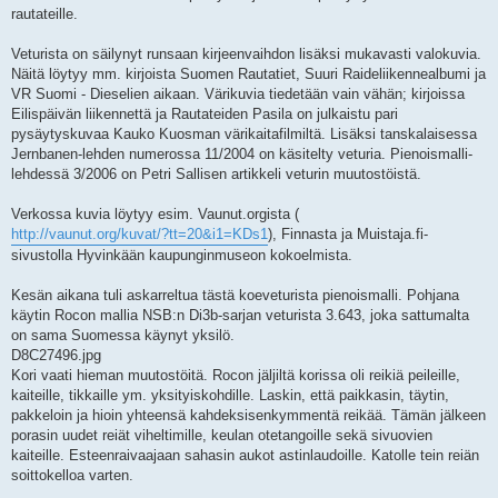
rautateille.
Veturista on säilynyt runsaan kirjeenvaihdon lisäksi mukavasti valokuvia.
Näitä löytyy mm. kirjoista Suomen Rautatiet, Suuri Raideliikennealbumi ja
VR Suomi - Dieselien aikaan. Värikuvia tiedetään vain vähän; kirjoissa
Eilispäivän liikennettä ja Rautateiden Pasila on julkaistu pari
pysäytyskuvaa Kauko Kuosman värikaitafilmiltä. Lisäksi tanskalaisessa
Jernbanen-lehden numerossa 11/2004 on käsitelty veturia. Pienoismalli-
lehdessä 3/2006 on Petri Sallisen artikkeli veturin muutostöistä.
Verkossa kuvia löytyy esim. Vaunut.orgista (
http://vaunut.org/kuvat/?tt=20&i1=KDs1
), Finnasta ja Muistaja.fi-
sivustolla Hyvinkään kaupunginmuseon kokoelmista.
Kesän aikana tuli askarreltua tästä koeveturista pienoismalli. Pohjana
käytin Rocon mallia NSB:n Di3b-sarjan veturista 3.643, joka sattumalta
on sama Suomessa käynyt yksilö.
D8C27496.jpg
Kori vaati hieman muutostöitä. Rocon jäljiltä korissa oli reikiä peileille,
kaiteille, tikkaille ym. yksityiskohdille. Laskin, että paikkasin, täytin,
pakkeloin ja hioin yhteensä kahdeksisenkymmentä reikää. Tämän jälkeen
porasin uudet reiät viheltimille, keulan otetangoille sekä sivuovien
kaiteille. Esteenraivaajaan sahasin aukot astinlaudoille. Katolle tein reiän
soittokelloa varten.