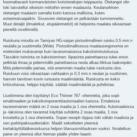
huomattavasti kermanväristen koristeraitojen teippausta. Otetangot olin
toki taivutellut oikeisiin mittoihin ennen maalausta. Keulanurkkien
otetangot maalasin samalla korin kanssa irrallisina, kuten
esteenraivaajatkin. Sivuovien otetangot on pelkästään tummennettu.
Muut detaljit (ilmaletkut, etupäänmerkit) oli helpointa maalata oikeastaan
pienellä siveltimellä.
Ruiskuna minulla on Tamiyan HG-sarjan pistoolimallinen ruisku 0,5 mm:n
neulalla ja suuttimella (Wide). Pistoolimallisessa maalausergonomia on
mielestäni mukavampi kuin tavanomaisessa kaksitoimiruiskussa.
Tässäkin toiminta on kaksitoiminen: liipasinta painettaessa tulee ensin
pelkkää ilmaa ja pidemmälle painettaessa neula alkaa liikkua taaksepäin.
Mitä pidemmälle painaa, sitä enemmän maalia tulee ruiskusta ulos.
Ruiskuun voisi oikeastaan vaihtaakin jo 0,3 mm:n neulan ja suuttimen,
harvoin tarvitsen kovin runsasta maalimäärää. Ruiskusta en keksi
kritisoitavaa, helppo käyttää, säätää maalimäärää ja puhdistaa.
Liuottimena olen käyttänyt Eco Thinner 767 -ohennetta, joka sopii
emalimaalien ja kaksikomponenttiautomaalien kanssa. Emaleissa
tavanomainen määrä on 2 osaa maalia ja 1 osa ohennetta. Automaaleissa
ja -lakoissa olen tavannut käyttää suhdetta 2 osaa maalia, 1 osa
kovetetta ja 1 osa ohennetta. Sopan resepti riippuu toki vähän maalista ja
sen purkkipaksuudestakin. Maalit sekoittelen yleensä
kertakäyttölääkeruiskussa helpon tilavuusmittauksen vuoksi. Ilmaletkun
paine on yleensä ollut hieman päälle yhden baarin.