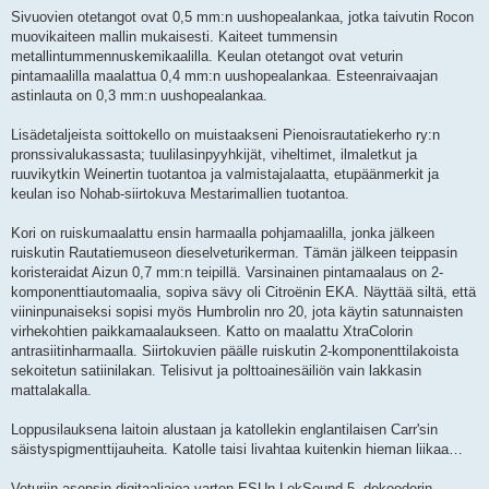
Sivuovien otetangot ovat 0,5 mm:n uushopealankaa, jotka taivutin Rocon
muovikaiteen mallin mukaisesti. Kaiteet tummensin
metallintummennuskemikaalilla. Keulan otetangot ovat veturin
pintamaalilla maalattua 0,4 mm:n uushopealankaa. Esteenraivaajan
astinlauta on 0,3 mm:n uushopealankaa.
Lisädetaljeista soittokello on muistaakseni Pienoisrautatiekerho ry:n
pronssivalukassasta; tuulilasinpyyhkijät, viheltimet, ilmaletkut ja
ruuvikytkin Weinertin tuotantoa ja valmistajalaatta, etupäänmerkit ja
keulan iso Nohab-siirtokuva Mestarimallien tuotantoa.
Kori on ruiskumaalattu ensin harmaalla pohjamaalilla, jonka jälkeen
ruiskutin Rautatiemuseon dieselveturikerman. Tämän jälkeen teippasin
koristeraidat Aizun 0,7 mm:n teipillä. Varsinainen pintamaalaus on 2-
komponenttiautomaalia, sopiva sävy oli Citroënin EKA. Näyttää siltä, että
viininpunaiseksi sopisi myös Humbrolin nro 20, jota käytin satunnaisten
virhekohtien paikkamaalaukseen. Katto on maalattu XtraColorin
antrasiitinharmaalla. Siirtokuvien päälle ruiskutin 2-komponenttilakoista
sekoitetun satiinilakan. Telisivut ja polttoainesäiliön vain lakkasin
mattalakalla.
Loppusilauksena laitoin alustaan ja katollekin englantilaisen Carr'sin
säistyspigmenttijauheita. Katolle taisi livahtaa kuitenkin hieman liikaa…
Veturiin asensin digitaaliajoa varten ESUn LokSound 5 -dekooderin.