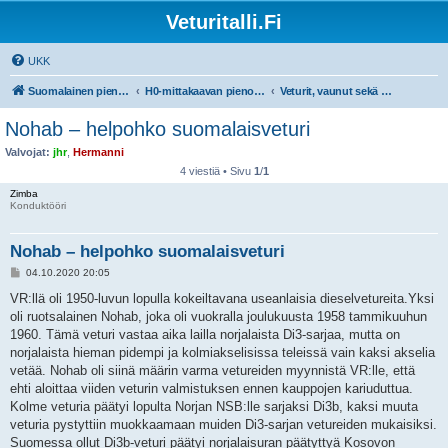
Veturitalli.Fi
UKK
Suomalainen pienoisrautatiefoorumi
H0-mittakaavan pienoisrautatiet
Veturit, vaunut sekä muu liikkuva kalusto
Nohab – helpohko suomalaisveturi
Valvojat:
jhr
,
Hermanni
4 viestiä • Sivu
1
/
1
Zimba
Konduktööri
Nohab – helpohko suomalaisveturi
V
04.10.2020 20:05
i
e
VR:llä oli 1950-luvun lopulla kokeiltavana useanlaisia dieselvetureita.Yksi
s
oli ruotsalainen Nohab, joka oli vuokralla joulukuusta 1958 tammikuuhun
t
i
1960. Tämä veturi vastaa aika lailla norjalaista Di3-sarjaa, mutta on
norjalaista hieman pidempi ja kolmiakselisissa teleissä vain kaksi akselia
vetää. Nohab oli siinä määrin varma vetureiden myynnistä VR:lle, että
ehti aloittaa viiden veturin valmistuksen ennen kauppojen kariuduttua.
Kolme veturia päätyi lopulta Norjan NSB:lle sarjaksi Di3b, kaksi muuta
veturia pystyttiin muokkaamaan muiden Di3-sarjan vetureiden mukaisiksi.
Suomessa ollut Di3b-veturi päätyi norjalaisuran päätyttyä Kosovon