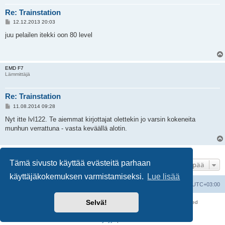
Re: Trainstation
V
12.12.2013 20:03
i
e
juu pelailen itekki oon 80 level
s
t
i
EMD F7
Lämmittäjä
Re: Trainstation
V
11.08.2014 09:28
i
e
Nyt itte lvl122. Te aiemmat kirjottajat olettekin jo varsin kokeneita
s
munhun verrattuna - vasta keväällä alotin.
t
i
3 viestiä • Sivu
1
/
1
Tämä sivusto käyttää evästeitä parhaan
Hyppää
käyttäjäkokemuksen varmistamiseksi.
Lue lisää
Suomalainen pienoisrautatiefoorumi
Kaikki ajat ovat
UTC+03:00
Selvä!
Keskustelufoorumin ohjelmisto
phpBB
® Forum Software © phpBB Limited
Käännös: phpBB Suomi (lurttinen, harritapio, Pettis)
Yksityisyys
|
Ehdot