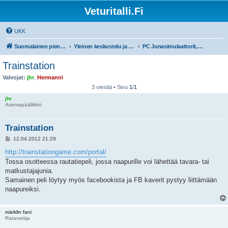
Veturitalli.Fi
UKK
Suomalainen pienoisrautatiefoorumi
Yleinen keskustelu ja muut mittakaavat
PC Junasimulaattorit, pelit ja ohjelmat
Trainstation
Valvojat:
jhr
,
Hermanni
3 viestiä • Sivu
1
/
1
jhr
Asemapäällikkö
Trainstation
V
12.04.2012 21:29
i
e
http://trainstationgame.com/portal/
s
Tossa osotteessa rautatiepeli, jossa naapurille voi lähettää tavara- tai
t
i
matkustajajunia.
Samainen peli löytyy myös facebookista ja FB kaverit pystyy liittämään
naapureiksi.
märklin fani
Ratavartija