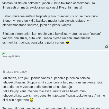
vihreän tiiliskiven näköinen, johon kukkia tökitään asetelmaan. Ja
ilmeisesti on myös ekologinen ratkaisu! Kysy Tiimarista!
Sehän murenee erittäin helposti ja tuo murenevuus on se hyvä puoli.
Sienen vihreys on kyllä kaikkea muuta kuin pienoisrautatie- ym.
pienoismaastoon sopivaa, joten se pitäisi värjätä.
Siinä se sitten onkin kun en ole vielä kokeillut, mutta jos tuon "nukan"
värjäys onnistuisi, siitä voisi saada hyvää rakennusmateriaalia
esimerkiksi ruohoa, pensaita ja puita varten.
jhr
Asemapäällikkö
V
16.01.2007 12:06
i
e
Muistelen, että joku joskus värjäs superlonia ja peninä paloina
s
tehosekottajaan. Silppua siitä superlonista tuli, mutta miten pientä, sitä
t
i
en tiedä, en myöskän tiedä kärsikö tehosekottaja.
Itellä käyny kans moinen mielessä, mutta eksä hajotti mun
tehosekottajan...olisin nyt edes ite hajottanu "harrastuskokeilussa" niin ei
olisi niin sapettanu
Toinen mikä kävi mielessä...ja pitänee kokeilla. Jos sais kuivakukkia,