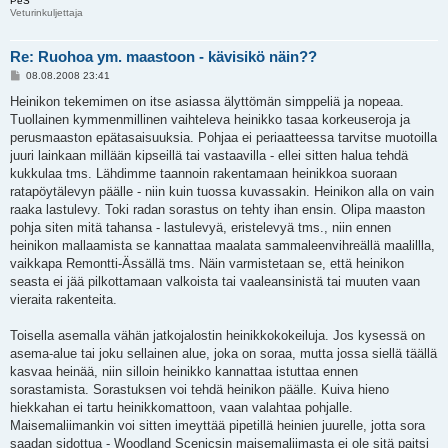
PeS
Veturinkuljettaja
Re: Ruohoa ym. maastoon - kävisikö näin??
V
08.08.2008 23:41
i
e
Heinikon tekemimen on itse asiassa älyttömän simppeliä ja nopeaa.
s
Tuollainen kymmenmillinen vaihteleva heinikko tasaa korkeuseroja ja
t
i
perusmaaston epätasaisuuksia. Pohjaa ei periaatteessa tarvitse muotoilla
juuri lainkaan millään kipseillä tai vastaavilla - ellei sitten halua tehdä
kukkulaa tms. Lähdimme taannoin rakentamaan heinikkoa suoraan
ratapöytälevyn päälle - niin kuin tuossa kuvassakin. Heinikon alla on vain
raaka lastulevy. Toki radan sorastus on tehty ihan ensin. Olipa maaston
pohja siten mitä tahansa - lastulevyä, eristelevyä tms., niin ennen
heinikon mallaamista se kannattaa maalata sammaleenvihreällä maalillla,
vaikkapa Remontti-Ässällä tms. Näin varmistetaan se, että heinikon
seasta ei jää pilkottamaan valkoista tai vaaleansinistä tai muuten vaan
vieraita rakenteita.
Toisella asemalla vähän jatkojalostin heinikkokokeiluja. Jos kysessä on
asema-alue tai joku sellainen alue, joka on soraa, mutta jossa siellä täällä
kasvaa heinää, niin silloin heinikko kannattaa istuttaa ennen
sorastamista. Sorastuksen voi tehdä heinikon päälle. Kuiva hieno
hiekkahan ei tartu heinikkomattoon, vaan valahtaa pohjalle.
Maisemaliimankin voi sitten imeyttää pipetillä heinien juurelle, jotta sora
saadan sidottua - Woodland Scenicsin maisemaliimasta ei ole sitä paitsi