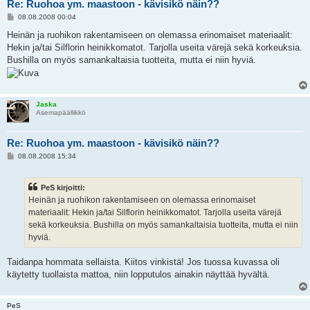
Re: Ruohoa ym. maastoon - kävisikö näin??
V
08.08.2008 00:04
i
e
Heinän ja ruohikon rakentamiseen on olemassa erinomaiset materiaalit:
s
Hekin ja/tai Silflorin heinikkomatot. Tarjolla useita värejä sekä korkeuksia.
t
i
Bushilla on myös samankaltaisia tuotteita, mutta ei niin hyviä.
Jaska
Asemapäällikkö
Re: Ruohoa ym. maastoon - kävisikö näin??
V
08.08.2008 15:34
i
e
s
PeS kirjoitti:
t
i
Heinän ja ruohikon rakentamiseen on olemassa erinomaiset
materiaalit: Hekin ja/tai Silflorin heinikkomatot. Tarjolla useita värejä
sekä korkeuksia. Bushilla on myös samankaltaisia tuotteita, mutta ei niin
hyviä.
Taidanpa hommata sellaista. Kiitos vinkistä! Jos tuossa kuvassa oli
käytetty tuollaista mattoa, niin lopputulos ainakin näyttää hyvältä.
PeS