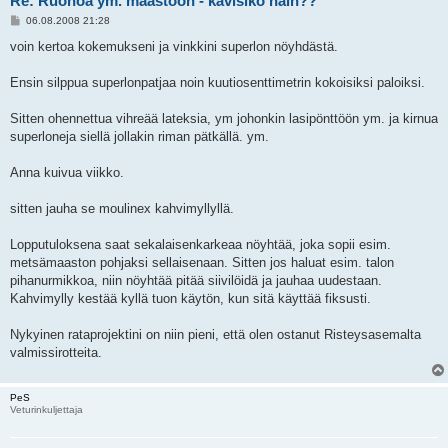
Re: Ruohoa ym. maastoon - kävisikö näin??
V
06.08.2008 21:28
i
e
voin kertoa kokemukseni ja vinkkini superlon nöyhdästä.
s
t
i
Ensin silppua superlonpatjaa noin kuutiosenttimetrin kokoisiksi paloiksi.
Sitten ohennettua vihreää lateksia, ym johonkin lasipönttöön ym. ja kirnua
superloneja siellä jollakin riman pätkällä. ym.
Anna kuivua viikko.
sitten jauha se moulinex kahvimyllyllä.
Lopputuloksena saat sekalaisenkarkeaa nöyhtää, joka sopii esim.
metsämaaston pohjaksi sellaisenaan. Sitten jos haluat esim. talon
pihanurmikkoa, niin nöyhtää pitää siivilöidä ja jauhaa uudestaan.
Kahvimylly kestää kyllä tuon käytön, kun sitä käyttää fiksusti.
Nykyinen rataprojektini on niin pieni, että olen ostanut Risteysasemalta
valmissirotteita.
PeS
Veturinkuljettaja