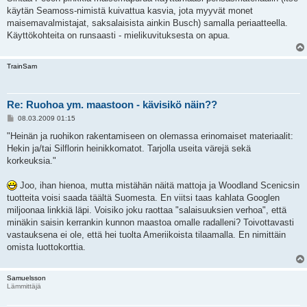
käytän Seamoss-nimistä kuivattua kasvia, jota myyvät monet
maisemavalmistajat, saksalaisista ainkin Busch) samalla periaatteella.
Käyttökohteita on runsaasti - mielikuvituksesta on apua.
TrainSam
Re: Ruohoa ym. maastoon - kävisikö näin??
V
08.03.2009 01:15
i
e
"Heinän ja ruohikon rakentamiseen on olemassa erinomaiset materiaalit:
s
Hekin ja/tai Silflorin heinikkomatot. Tarjolla useita värejä sekä
t
i
korkeuksia."
Joo, ihan hienoa, mutta mistähän näitä mattoja ja Woodland Scenicsin
tuotteita voisi saada täältä Suomesta. En viitsi taas kahlata Googlen
miljoonaa linkkiä läpi. Voisiko joku raottaa "salaisuuksien verhoa", että
minäkin saisin kerrankin kunnon maastoa omalle radalleni? Toivottavasti
vastauksena ei ole, että hei tuolta Ameriikoista tilaamalla. En nimittäin
omista luottokorttia.
Samuelsson
Lämmittäjä