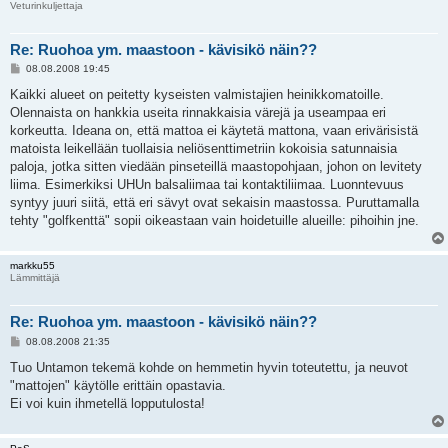
Veturinkuljettaja
Re: Ruohoa ym. maastoon - kävisikö näin??
V
08.08.2008 19:45
i
e
Kaikki alueet on peitetty kyseisten valmistajien heinikkomatoille.
s
Olennaista on hankkia useita rinnakkaisia värejä ja useampaa eri
t
i
korkeutta. Ideana on, että mattoa ei käytetä mattona, vaan erivärisistä
matoista leikellään tuollaisia neliösenttimetriin kokoisia satunnaisia
paloja, jotka sitten viedään pinseteillä maastopohjaan, johon on levitety
liima. Esimerkiksi UHUn balsaliimaa tai kontaktiliimaa. Luonntevuus
syntyy juuri siitä, että eri sävyt ovat sekaisin maastossa. Puruttamalla
tehty "golfkenttä" sopii oikeastaan vain hoidetuille alueille: pihoihin jne.
markku55
Lämmittäjä
Re: Ruohoa ym. maastoon - kävisikö näin??
V
08.08.2008 21:35
i
e
Tuo Untamon tekemä kohde on hemmetin hyvin toteutettu, ja neuvot
s
"mattojen" käytölle erittäin opastavia.
t
i
Ei voi kuin ihmetellä lopputulosta!