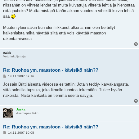
niissähän on vihreät lehdet tai muita kuivattuja vihreitä lehtiä ja hienontaa
niitä jauhoks? Mutta mistäpä tähän aikaan vuodesta vihreitä kuivia lehtiä
saa
Muuten yleensäkin kun olen liikkunut ulkona, niin olen keräillyt
kaikenlaista mikä näyttää siltä että vois käyttää maaston
rakentamisessa.
ealab
Veturinkuljettaja
Re: Ruohoa ym. maastoon - kävisikö näin??
V
14.11.2007 07:16
i
e
Jossain Brittiläisestä videossa esitettiin: Jotain teddy- karvakangasta,
s
siitä saksilla tupsuja, joka liimalla luontoa tekemään. Tullee hyvän
t
i
näköistä. Näitä kankaita on tiemmä useita sävyjä.
Jaska
Asemapäällikkö
Re: Ruohoa ym. maastoon - kävisikö näin??
V
14.11.2007 10:05
i