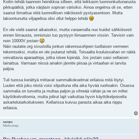
e
Koitin tehdä taannoin heinikkoa silleen, että leikkasin luonnonkuitunarusta
s
pikkupätkiä, jotka värjäsin sopivan värisiksi. Ainoa ongelma oli se, etten
t
i
saanut liimattua niitä luonnollisen näköisesti pystyasentoon. Mutta
lakoontunutta viljapeltoa olisi ollut helppo tehdä
En ole vielä saanut aikaiseksi, mutta varaamalla nuo kuidut sähköisesti
ennen liimausta, onnistuisi tuo pystyyn liimaaminen vissiin. Tarvisin vain
noin 10000V jostain
Näin rautatie.org sivustolla jonkun rakennusohjeen tuollaisen vermeen
tekemiseksi, mutta en ole joutanut tehdä. Toisaalta kouluissahan on näitä
veivattavia aparaatteja, jotka iskee kipinää. Jos jostain saisi sellaisen
lainattua. Varmaan niissä ainakin jännite piisaa ja virtaahan ei tarvita
paljoa.
Tuli tuossa kerättyä mittavat sammalkokoelmat erilaisia mitä löytyi.
Luulen että joku niistä voisi silputtuna olla aika hyvää ruohoakin. Osassa
sammalia on turvetta ja multaa paljon ja vihreää vähän ja ne on miltei
käyttökelvottomia, mutta jotkut lajit vaikuttaa hyvin käyttökelpoiselta
askartelutarkoitukseen. Kellarissa kuivuu parasta aikaa aika nippu
erilaisia.
sampo
Matkustaja