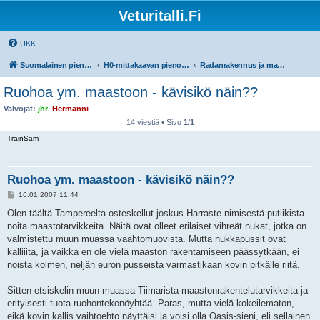
Veturitalli.Fi
UKK
Suomalainen pienoisrautatiefoorumi
H0-mittakaavan pienoisrautatiet
Radanrakennus ja maisemointi
Ruohoa ym. maastoon - kävisikö näin??
Valvojat:
jhr
,
Hermanni
14 viestiä • Sivu
1
/
1
TrainSam
Ruohoa ym. maastoon - kävisikö näin??
V
16.01.2007 11:44
i
e
Olen täältä Tampereelta osteskellut joskus Harraste-nimisestä putiikista
s
noita maastotarvikkeita. Näitä ovat olleet erilaiset vihreät nukat, jotka on
t
i
valmistettu muun muassa vaahtomuovista. Mutta nukkapussit ovat
kalliiita, ja vaikka en ole vielä maaston rakentamiseen päässytkään, ei
noista kolmen, neljän euron pusseista varmastikaan kovin pitkälle riitä.
Sitten etsiskelin muun muassa Tiimarista maastonrakentelutarvikkeita ja
erityisesti tuota ruohontekonöyhtää. Paras, mutta vielä kokeilematon,
eikä kovin kallis vaihtoehto näyttäisi ja voisi olla Oasis-sieni, eli sellainen