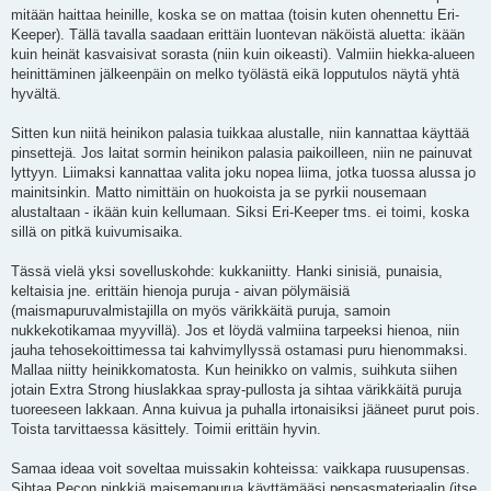
mitään haittaa heinille, koska se on mattaa (toisin kuten ohennettu Eri-
Keeper). Tällä tavalla saadaan erittäin luontevan näköistä aluetta: ikään
kuin heinät kasvaisivat sorasta (niin kuin oikeasti). Valmiin hiekka-alueen
heinittäminen jälkeenpäin on melko työlästä eikä lopputulos näytä yhtä
hyvältä.
Sitten kun niitä heinikon palasia tuikkaa alustalle, niin kannattaa käyttää
pinsettejä. Jos laitat sormin heinikon palasia paikoilleen, niin ne painuvat
lyttyyn. Liimaksi kannattaa valita joku nopea liima, jotka tuossa alussa jo
mainitsinkin. Matto nimittäin on huokoista ja se pyrkii nousemaan
alustaltaan - ikään kuin kellumaan. Siksi Eri-Keeper tms. ei toimi, koska
sillä on pitkä kuivumisaika.
Tässä vielä yksi sovelluskohde: kukkaniitty. Hanki sinisiä, punaisia,
keltaisia jne. erittäin hienoja puruja - aivan pölymäisiä
(maismapuruvalmistajilla on myös värikkäitä puruja, samoin
nukkekotikamaa myyvillä). Jos et löydä valmiina tarpeeksi hienoa, niin
jauha tehosekoittimessa tai kahvimyllyssä ostamasi puru hienommaksi.
Mallaa niitty heinikkomatosta. Kun heinikko on valmis, suihkuta siihen
jotain Extra Strong hiuslakkaa spray-pullosta ja sihtaa värikkäitä puruja
tuoreeseen lakkaan. Anna kuivua ja puhalla irtonaisiksi jääneet purut pois.
Toista tarvittaessa käsittely. Toimii erittäin hyvin.
Samaa ideaa voit soveltaa muissakin kohteissa: vaikkapa ruusupensas.
Sihtaa Pecon pinkkiä maisemapurua käyttämääsi pensasmateriaalin (itse