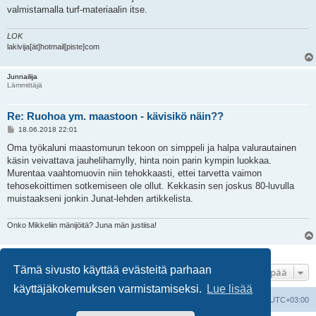
valmistamalla turf-materiaalin itse.
LOK
lakivija[ät]hotmail[piste]com
Junnailija
Lämmittäjä
Re: Ruohoa ym. maastoon - kävisikö näin??
V
18.06.2018 22:01
i
e
Oma työkaluni maastomurun tekoon on simppeli ja halpa valurautainen
s
käsin veivattava jauhelihamylly, hinta noin parin kympin luokkaa.
t
i
Murentaa vaahtomuovin niin tehokkaasti, ettei tarvetta vaimon
tehosekoittimen sotkemiseen ole ollut. Kekkasin sen joskus 80-luvulla
muistaakseni jonkin Junat-lehden artikkelista.
Onko Mikkeliin mänijöitä? Juna män justiisa!
14 viestiä • Sivu
1
/
1
Tämä sivusto käyttää evästeitä parhaan
Hyppää
käyttäjäkokemuksen varmistamiseksi.
Lue lisää
Suomalainen pienoisrautatiefoorumi
Kaikki ajat ovat
UTC+03:00