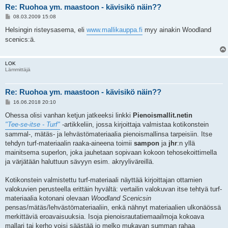
Re: Ruohoa ym. maastoon - kävisikö näin??
V
08.03.2009 15:08
i
e
Helsingin risteysasema, eli
www.mallikauppa.fi
myy ainakin Woodland
s
scenics:ä.
t
i
LOK
Lämmittäjä
Re: Ruohoa ym. maastoon - kävisikö näin??
V
16.06.2018 20:10
i
e
Ohessa olisi vanhan ketjun jatkeeksi linkki
Pienoismallit.netin
s
"Tee-se-itse - Turf"
-artikkeliin, jossa kirjoittaja valmistaa kotikonstein
t
i
sammal-, mätäs- ja lehvästömateriaalia pienoismallinsa tarpeisiin. Itse
tehdyn turf-materiaalin raaka-aineena toimii
sampon
ja
jhr
:n yllä
mainitsema superlon, joka jauhetaan sopivaan kokoon tehosekoittimella
ja värjätään haluttuun sävyyn esim. akryyliväreillä.
Kotikonstein valmistettu turf-materiaali näyttää kirjoittajan ottamien
valokuvien perusteella erittäin hyvältä: vertailin valokuvan itse tehtyä turf-
materiaalia kotonani olevaan
Woodland Scenicsin
pensas/mätäs/lehvästömateriaaliin, enkä nähnyt materiaalien ulkonäössä
merkittäviä eroavaisuuksia. Isoja pienoisrautatiemaailmoja kokoava
mallari tai kerho voisi säästää jo melko mukavan summan rahaa