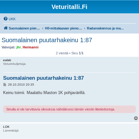
Veturitalli.Fi
UKK
Suomalainen pienoisrautatiefoorumi
H0-mittakaavan pienoisrautatiet
Radanrakennus ja maisemointi
Suomalainen puutarhakeinu 1:87
Valvojat:
jhr
,
Hermanni
2 viestiä • Sivu
1
/
1
ealab
Veturinkuljettaja
Suomalainen puutarhakeinu 1:87
V
28.10.2010 20:35
i
e
Keinu toimii. Maalattu Maston 1K pohjavärillä.
s
t
i
Sinulla ei ole tarvittavia oikeuksia nähdäksesi tämän viestin liitetiedostoja.
LOK
Lämmittäjä