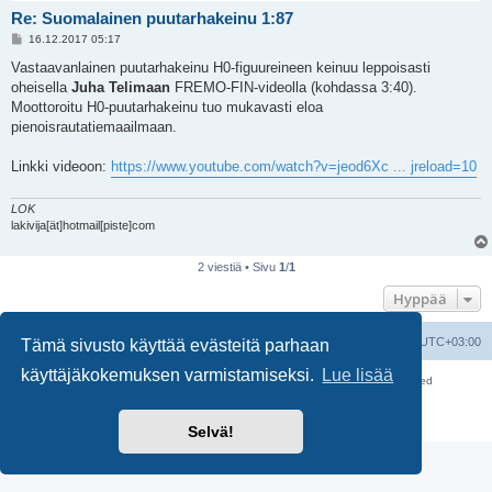
Re: Suomalainen puutarhakeinu 1:87
V
16.12.2017 05:17
i
e
Vastaavanlainen puutarhakeinu H0-figuureineen keinuu leppoisasti
s
oheisella
Juha Telimaan
FREMO-FIN-videolla (kohdassa 3:40).
t
i
Moottoroitu H0-puutarhakeinu tuo mukavasti eloa
pienoisrautatiemaailmaan.
Linkki videoon:
https://www.youtube.com/watch?v=jeod6Xc ... jreload=10
LOK
lakivija[ät]hotmail[piste]com
2 viestiä • Sivu
1
/
1
Hyppää
Suomalainen pienoisrautatiefoorumi
Kaikki ajat ovat
UTC+03:00
Tämä sivusto käyttää evästeitä parhaan
käyttäjäkokemuksen varmistamiseksi.
Lue lisää
Keskustelufoorumin ohjelmisto
phpBB
® Forum Software © phpBB Limited
Käännös: phpBB Suomi (lurttinen, harritapio, Pettis)
Yksityisyys
|
Ehdot
Selvä!