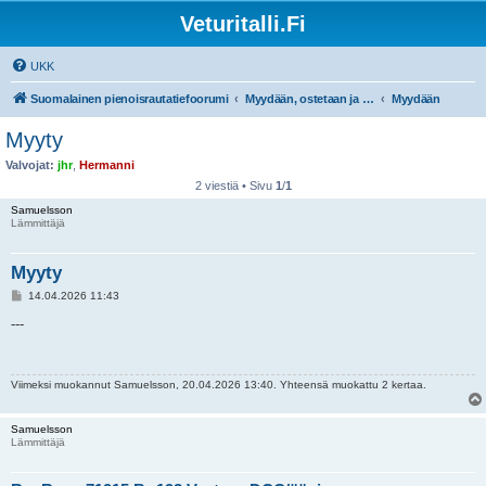
Veturitalli.Fi
UKK
Suomalainen pienoisrautatiefoorumi
Myydään, ostetaan ja vaihdetaan
Myydään
Myyty
Valvojat:
jhr
,
Hermanni
2 viestiä • Sivu
1
/
1
Samuelsson
Lämmittäjä
Myyty
V
14.04.2026 11:43
i
e
---
s
t
i
Viimeksi muokannut
Samuelsson
, 20.04.2026 13:40. Yhteensä muokattu 2 kertaa.
Samuelsson
Lämmittäjä