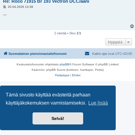
Re: Roco 71915 Br 193 Vectron DCC/ääni
V
20.04.2026 13:38
i
e
---
s
t
i
2 viestiä • Sivu
1
/
1
Hyppää
Suomalainen pienoisrautatiefoorumi
Kaikki ajat ovat
UTC+03:00
Keskustelufoorumin ohjelmisto
phpBB
® Forum Software © phpBB Limited
Käännös: phpBB Suomi (lurttinen, harritapio, Pettis)
Yksityisyys
|
Ehdot
Tämä sivusto käyttää evästeitä parhaan
käyttäjäkokemuksen varmistamiseksi.
Lue lisää
Selvä!