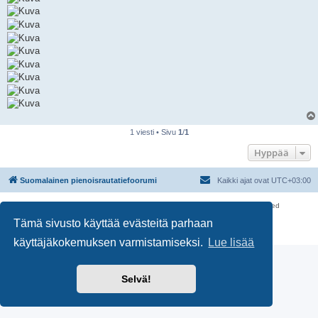
1 viesti • Sivu
1
/
1
Hyppää
Suomalainen pienoisrautatiefoorumi
Kaikki ajat ovat
UTC+03:00
Keskustelufoorumin ohjelmisto
phpBB
® Forum Software © phpBB Limited
Käännös: phpBB Suomi (lurttinen, harritapio, Pettis)
Tämä sivusto käyttää evästeitä parhaan
Yksityisyys
|
Ehdot
käyttäjäkokemuksen varmistamiseksi.
Lue lisää
Selvä!