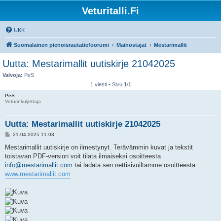
Veturitalli.Fi
UKK
Suomalainen pienoisrautatiefoorumi
Mainostajat
Mestarimallit
Uutta: Mestarimallit uutiskirje 21042025
Valvoja:
PeS
1 viesti • Sivu
1
/
1
PeS
Veturinkuljettaja
Uutta: Mestarimallit uutiskirje 21042025
V
21.04.2025 11:03
i
e
Mestarimallit uutiskirje on ilmestynyt. Terävämmin kuvat ja tekstit
s
toistavan PDF-version voit tilata ilmaiseksi osoitteesta
t
i
info@mestarimallit.com
tai ladata sen nettisivuiltamme osoitteesta
www.mestarimallit.com