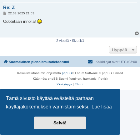
Re: Z
V
22.03.2025 21:53
i
e
Odotetaan innolla!
s
t
i
2 viestiä • Sivu
1
/
1
Hyppää
Suomalainen pienoisrautatiefoorumi
Kaikki ajat ovat
UTC+03:00
Keskustelufoorumin ohjelmisto
phpBB
® Forum Software © phpBB Limited
Käännös: phpBB Suomi (lurttinen, harritapio, Pettis)
Yksityisyys
|
Ehdot
Tämä sivusto käyttää evästeitä parhaan
käyttäjäkokemuksen varmistamiseksi.
Lue lisää
Selvä!