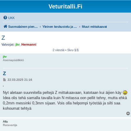
Veturitalli.Fi
UKK
Suomalainen pienoisrautatiefoorumi
Yleinen keskustelu ja muut mittakaavat
Muut mittakaavat
Z
Valvojat:
jhr
,
Hermanni
2 viestiä • Sivu
1
/
1
jhr
Asemapäällikkö
Z
V
22.03.2025 21:16
i
e
'
s
Nyt aletaan suunnitella peltejä Z mittakaavaan, katotaan kui äijien käy
t
i
Idea olis tehä samalla tavalla kuin N mitassa oon pellit tehny, mutta ehkä
0,2mm messinki 0,3mm sijaan. Vois olla helpompi työstää ja silti saa
kohoumat tehtyä
Allu
Ratavartija