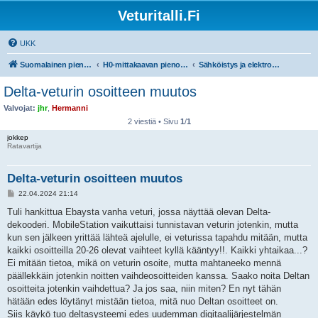
Veturitalli.Fi
UKK
Suomalainen pienoisrautatiefoorumi
H0-mittakaavan pienoisrautatiet
Sähköistys ja elektroniikka
Delta-veturin osoitteen muutos
Valvojat:
jhr
,
Hermanni
2 viestiä • Sivu
1
/
1
jokkep
Ratavartija
Delta-veturin osoitteen muutos
V
22.04.2024 21:14
i
e
Tuli hankittua Ebaysta vanha veturi, jossa näyttää olevan Delta-
s
dekooderi. MobileStation vaikuttaisi tunnistavan veturin jotenkin, mutta
t
i
kun sen jälkeen yrittää lähteä ajelulle, ei veturissa tapahdu mitään, mutta
kaikki osoitteilla 20-26 olevat vaihteet kyllä kääntyy!!. Kaikki yhtaikaa...?
Ei mitään tietoa, mikä on veturin osoite, mutta mahtaneeko mennä
päällekkäin jotenkin noitten vaihdeosoitteiden kanssa. Saako noita Deltan
osoitteita jotenkin vaihdettua? Ja jos saa, niin miten? En nyt tähän
hätään edes löytänyt mistään tietoa, mitä nuo Deltan osoitteet on.
Siis käykö tuo deltasysteemi edes uudemman digitaalijärjestelmän