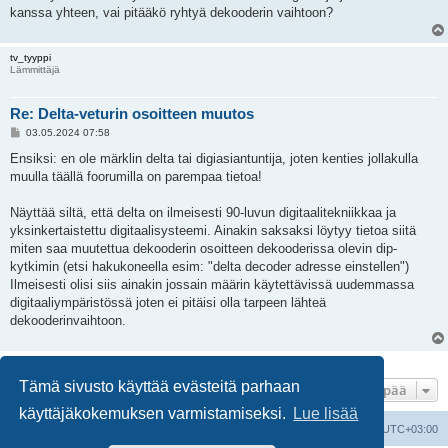
kanssa yhteen, vai pitääkö ryhtyä dekooderin vaihtoon?
tv_tyyppi
Lämmittäjä
Re: Delta-veturin osoitteen muutos
V
03.05.2024 07:58
i
e
Ensiksi: en ole märklin delta tai digiasiantuntija, joten kenties jollakulla
s
muulla täällä foorumilla on parempaa tietoa!
t
i
Näyttää siltä, että delta on ilmeisesti 90-luvun digitaalitekniikkaa ja
yksinkertaistettu digitaalisysteemi. Ainakin saksaksi löytyy tietoa siitä
miten saa muutettua dekooderin osoitteen dekooderissa olevin dip-
kytkimin (etsi hakukoneella esim: "delta decoder adresse einstellen")
Ilmeisesti olisi siis ainakin jossain määrin käytettävissä uudemmassa
digitaaliympäristössä joten ei pitäisi olla tarpeen lähteä
dekooderinvaihtoon.
2 viestiä • Sivu
1
/
1
Tämä sivusto käyttää evästeitä parhaan
Hyppää
käyttäjäkokemuksen varmistamiseksi.
Lue lisää
Suomalainen pienoisrautatiefoorumi
Kaikki ajat ovat
UTC+03:00