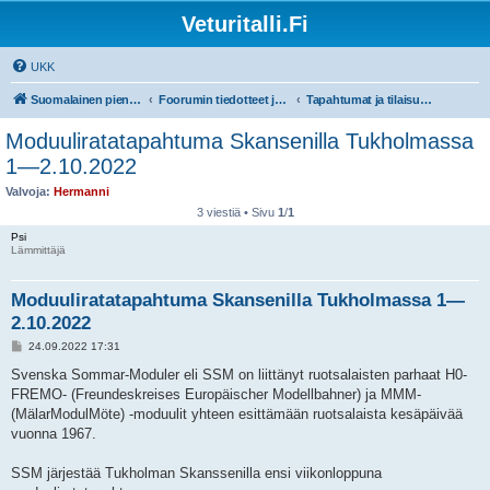
Veturitalli.Fi
UKK
Suomalainen pienoisrautatiefoorumi
Foorumin tiedotteet ja ohjeet
Tapahtumat ja tilaisuudet
Moduuliratatapahtuma Skansenilla Tukholmassa
1—2.10.2022
Valvoja:
Hermanni
3 viestiä • Sivu
1
/
1
Psi
Lämmittäjä
Moduuliratatapahtuma Skansenilla Tukholmassa 1—
2.10.2022
V
24.09.2022 17:31
i
e
Svenska Sommar-Moduler eli SSM on liittänyt ruotsalaisten parhaat H0-
s
FREMO- (Freundeskreises Europäischer Modellbahner) ja MMM-
t
i
(MälarModulMöte) -moduulit yhteen esittämään ruotsalaista kesäpäivää
vuonna 1967.
SSM järjestää Tukholman Skanssenilla ensi viikonloppuna