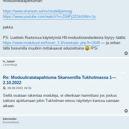
moduuliratatapahtuman:
https://www.skansen.se/sv/modelljarnvag
https://www.youtube.com/watch?v=Z0dPj2ZGhS8&t=1s
pekka
PS: Luettelo Ruotsissa käytetyistä H0-moduulistandardeista löytyy täältä:
https://www.modulsyd.se/forum_3.3/viewtopic.php?t=2648
— ja onhan
tällä foorumilla muutkin mittakaavat edustettuina
/PSi
tv_tyyppi
Lämmittäjä
Re: Moduuliratatapahtuma Skansenilla Tukholmassa 1—
2.10.2022
V
26.09.2022 19:31
i
e
Siellä osataan rakentaa moduleja, ei ollenkaan harmittaisi jos joskus
s
sattuisi ajoittumaan jokin Tukholman reissu näyttelyn kanssa samaan
t
i
aikaan.
lokomotiivi
Konduktööri