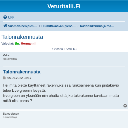
Veturitalli.Fi
UKK
Suomalainen pienoisrautatiefoorumi
H0-mittakaavan pienoisrautatiet
Radanrakennus ja maisemointi
Talonrakennusta
Valvojat:
jhr
,
Hermanni
7 viestiä • Sivu
1
/
1
Veke
Ratavartija
Talonrakennusta
V
05.09.2022 08:17
i
e
Hei mitä olette käyttäneet rakennuksissa runkoaineena kun pintakuvio
s
tulee Evergreenin levystä.
t
i
Evergreen on yksinään niin ohutta että jku tukirakenne tarvitaan mutta
mikä olisi paras ?
Samuelsson
Lämmittäjä