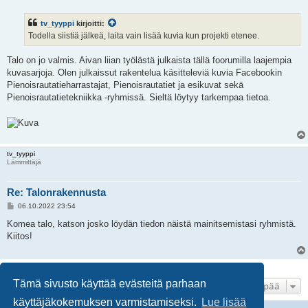
i
e
s
tv_tyyppi
kirjoitti:
t
i
Todella siistiä jälkeä, laita vain lisää kuvia kun projekti etenee.
Talo on jo valmis. Aivan liian työlästä julkaista tällä foorumilla laajempia
kuvasarjoja. Olen julkaissut rakentelua käsitteleviä kuvia Facebookin
Pienoisrautatieharrastajat, Pienoisrautatiet ja esikuvat sekä
Pienoisrautatietekniikka -ryhmissä. Sieltä löytyy tarkempaa tietoa.
tv_tyyppi
Lämmittäjä
Re: Talonrakennusta
V
06.10.2022 23:54
i
e
Komea talo, katson josko löydän tiedon näistä mainitsemistasi ryhmistä.
s
Kiitos!
t
i
7 viestiä • Sivu
1
/
1
Tämä sivusto käyttää evästeitä parhaan
Hyppää
käyttäjäkokemuksen varmistamiseksi.
Lue lisää