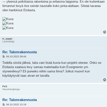
— yleensä poikittaisia rakenteina ja erilaisina laippoina. En ole kuitenkaan
t
i
liimannut levyä itse seinän taustalle koko pinta-alaltaan. Sileää tavaraa
olen hankkinut Etolasta.
tv_tyyppi
Lämmittäjä
Re: Talonrakennusta
V
06.10.2022 09:44
i
e
Todella siistiä jälkeä, laita vain lisää kuvia kun projekti etenee. Onko se
s
Etolasta saatava levy samaa materiaalia kuin Evergreenin ym.
t
i
styreenilevyt? Eli pureeko niihin sama liima? Jotkut muovit kun
käyttäytyvät taas aivan eri tavalla.
PeS
Veturinkuljettaja
Re: Talonrakennusta
V
06.10.2022 15:19