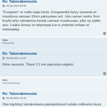
Re: Talonrakennusta
V
05.09.2022 09:54
i
e
"Evergreen" on melko laaja käsite. Evergreeniltä löytyy styreeniä eri
s
muodoissa varmaan 10mm paksuuteen asti. Joku saman merkin 3mm
t
i
levyllä tehty tukirakenne kestää varmasti muodossaan, jollei nyt päälle
astu. Lisäksi liimaus on helpompaa kun ei yhdistele turhaan eri
materiaaleja.
Veke
Ratavartija
Re: Talonrakennusta
V
05.09.2022 11:07
i
e
Kiitos neuvosta. Tilasin 3.2 mm paksuista rungoksi.
s
t
i
PeS
Veturinkuljettaja
Re: Talonrakennusta
V
05.09.2022 15:31
i
e
Olen käyttänyt tukirakenteena pääsääntöisesti kahden millimetrin levyä
s