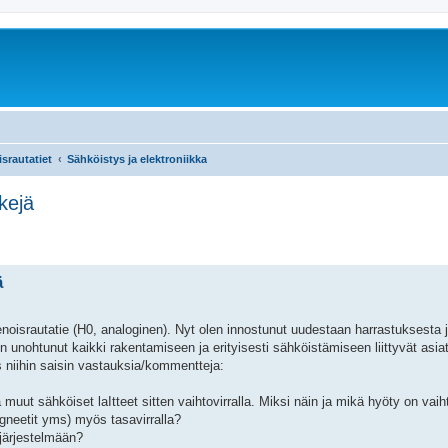
srautatiet
Sähköistys ja elektroniikka
kejä
ä
noisrautatie (H0, analoginen). Nyt olen innostunut uudestaan harrastuksesta 
n unohtunut kaikki rakentamiseen ja erityisesti sähköistämiseen liittyvät asiat
s niihin saisin vastauksia/kommentteja:
 muut sähköiset laItteet sitten vaihtovirralla. Miksi näin ja mikä hyöty on vaih
gneetit yms) myös tasavirralla?
ajärjestelmään?