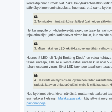
kontaktipinnat turmeltuvat. Siksi kevytrakenteisetkin kytk
sähkökytkimen ominaisuuksia, huomaat, että sama kytkin so
2. Toimivatko nämä sähköiset laitteet (vaihteiden sähköm
Hehkulampulle on yhdentekevää saako se tasa- tai vaihtovir
rajakatkaisijat, jotka katkaisevat virran kulun, kun vaihde 
3. Miten nykyinen LED tekniikka soveltuu tähän vaihtovir
Huonosti! LED, eli "Light Emitting Diode" on valoa hohtava d
tasasuuntaaja, sillä se ei kestä estosuuntaan kuin noin 5 v
tuhannesosan) virran. Siksi LED tarvitsee tavallisen tasa
4. Haasteita on myös osien löytäminen radan rakentamise
radasta kaavion ohjauspöydäksi myös N mittakaavaan. Ha
Nuo kytkimet olivat kivan näköisiä, mutta muistaakseni tava
esimerkiksi Helsingin
Mallikaupassakin
käytettyinä myynnis
painonappeja
.