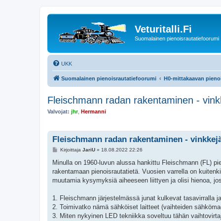
Veturitalli.Fi
Suomalainen pienoisrautatiefoorumi
UKK
Suomalainen pienoisrautatiefoorumi
H0-mittakaavan pienoi
Fleischmann radan rakentaminen - vink
Valvojat:
jhr
,
Hermanni
Fleischmann radan rakentaminen - vinkkej
V
Kirjoittaja
JariU
»
18.08.2022 22:26
i
e
Minulla on 1960-luvun alussa hankittu Fleischmann (FL) pie
s
rakentamaan pienoisrautatietä. Vuosien varrella on kuitenki
t
i
muutamia kysymyksiä aiheeseen liittyen ja olisi hienoa, jo
1. Fleischmann järjestelmässä junat kulkevat tasavirralla ja
2. Toimivatko nämä sähköiset laitteet (vaihteiden sähköma
3. Miten nykyinen LED tekniikka soveltuu tähän vaihtovirt