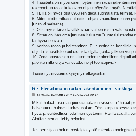
4. Haasteita on myös osien löytäminen radan rakentamiseen
rakennettua radasta kaavion ohjauspöydäksi myös N mitta
5. FL:llä oli myös osa 6950 (en tiedä suomalaista termiä),
6. Miten olette ratkaissut esim. ohjausvaunullisen junan 
junan viimeisenä).
7. Olisi myös tarvetta vilkkuvaan valoon (esim valo-opasti
8. Sitten on ihan oma juttunsa kaluston ”suomalaistamises
tai hyviä neuvoja.
9. Vanhan radan puhdistaminen. FL suosittelee bensiiniä, m
ohjetta, suosittelee puhdistusta öljyllä, jonka jälkeen voi 
10. Oma haasteensa on sitten radan mahdollinen digitalisoin
ja onko niillä eroja vai ovatko ne yhteensopivia?
Tässä nyt muutama kysymys alkajaisiksi!
Re: Fleischmann radan rakentaminen - vinkkejä
V
Kirjoittaja
Samuelsson
»
19.08.2022 09:17
i
e
Mikäli haluat rakentaa pienoisrautatien siksi että "haluat p
s
halventunut huimasti takavuosista. Tässä tapauksessa kann
t
i
hyvä, ja suhteellisen edullinen systeemi. Parilla sadalla eur
Aloittaminen on tehty helpoksi.
Jos sen sijaan haluat nostalgiasyistä rakentaa analogise