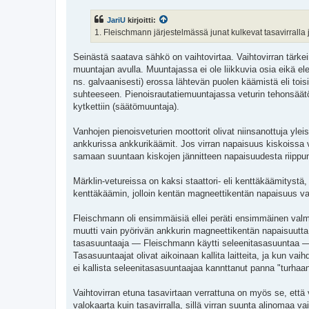
e
s
JariU
kirjoitti:
t
i
1. Fleischmann järjestelmässä junat kulkevat tasavirralla j
Seinästä saatava sähkö on vaihtovirtaa. Vaihtovirran tärkei
muuntajan avulla. Muuntajassa ei ole liikkuvia osia eikä e
ns. galvaanisesti) erossa lähtevän puolen käämistä eli t
suhteeseen. Pienoisrautatiemuuntajassa veturin tehonsäätö t
kytkettiin (säätömuuntaja).
Vanhojen pienoisveturien moottorit olivat niinsanottuja yleis
ankkurissa ankkurikäämit. Jos virran napaisuus kiskoissa v
samaan suuntaan kiskojen jännitteen napaisuudesta riippuma
Märklin-vetureissa on kaksi staattori- eli kenttäkäämitystä,
kenttäkäämin, jolloin kentän magneettikentän napaisuus vai
Fleischmann oli ensimmäisiä ellei peräti ensimmäinen valm
muutti vain pyörivän ankkurin magneettikentän napaisuutta j
tasasuuntaaja — Fleischmann käytti seleenitasasuuntaa — ja 
Tasasuuntaajat olivat aikoinaan kallita laitteita, ja kun vai
ei kallista seleenitasasuuntaajaa kannttanut panna "turhaan
Vaihtovirran etuna tasavirtaan verrattuna on myös se, että 
valokaarta kuin tasavirralla, sillä virran suunta alinomaa v