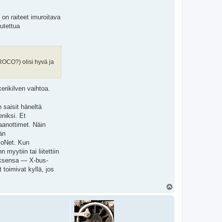
on raiteet imuroitava
lutettua
(ROCO?) olisi hyvä ja
erikilven vaihtoa.
 saisit häneltä
eniksi. Et
aanottimet. Näin
än
ocoNet. Kun
yytiin tai liitettiin
oksensa — X-bus-
toimivat kyllä, jos
Y
l
ö
s