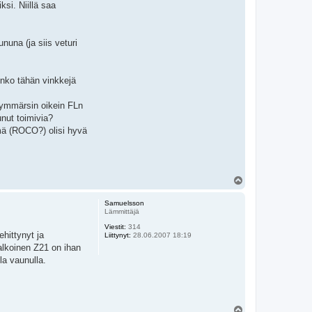
si. Niillä saa
una (ja siis veturi
Onko tähän vinkkejä
s ymmärsin oikein FLn
unut toimivia?
lmä (ROCO?) olisi hyvä
Y
l
ö
Samuelsson
s
Lämmittäjä
Viestit:
314
ehittynyt ja
Liittynyt:
28.06.2007 18:19
alkoinen Z21 on ihan
la vaunulla.
Y