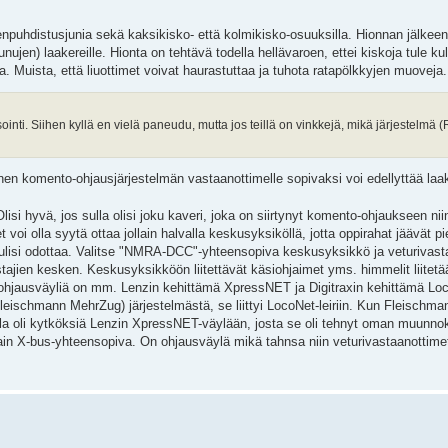
npuhdistusjunia sekä kaksikisko- että kolmikisko-osuuksilla. Hionnan jälkeen 
aunujen) laakereille. Hionta on tehtävä todella hellävaroen, ettei kiskoja tule ku
a. Muista, että liuottimet voivat haurastuttaa ja tuhota ratapölkkyjen muoveja.
nti. Siihen kyllä en vielä paneudu, mutta jos teillä on vinkkejä, mikä järjestelmä 
en komento-ohjausjärjestelmän vastaanottimelle sopivaksi voi edellyttää laak
si hyvä, jos sulla olisi joku kaveri, joka on siirtynyt komento-ohjaukseen niin
oi olla syytä ottaa jollain halvalla keskusyksiköllä, jotta oppirahat jäävät pi
 tulisi odottaa. Valitse "NMRA-DCC"-yhteensopiva keskusyksikkö ja veturivast
ajien kesken. Keskusyksikköön liitettävät käsiohjaimet yms. himmelit liitetä
isia ohjausväyliä on mm. Lenzin kehittämä XpressNET ja Digitraxin kehittämä L
hmann MehrZug) järjestelmästä, se liittyi LocoNet-leiriin. Kun Fleischmann m
lla oli kytköksiä Lenzin XpressNET-väylään, josta se oli tehnyt oman muunn
ain X-bus-yhteensopiva. On ohjausväylä mikä tahnsa niin veturivastaanottimet 