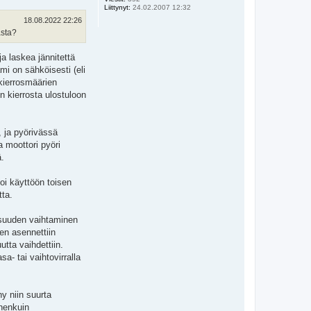
Liittynyt:
24.02.2007 12:32
18.08.2022 22:26
asta?
a laskea jännitettä
mi on sähköisesti (eli
kierrosmäärien
n kierrosta ulostuloon
, ja pyörivässä
 moottori pyöri
ä.
toi käyttöön toisen
tta.
isuuden vaihtaminen
en asennettiin
tta vaihdettiin.
a- tai vaihtovirralla
y niin suurta
nnenkuin