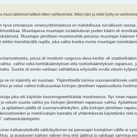
a muut sähköiset laItteet sitten vaihtovirralla. Miksi näin ja mikä hyöty on vaihtovirr
n hyvä ominaisuus virransyöttömielessä on mahdollisuus turvallisesti nostaa j
lektroniikkaa. Muuntajassa muuntajan sisääntulevan puolen käämi eli ensiökää
oisiokäämistä. Muuntajan jännitteen muuntosuhde perustuu muuntajan käämien 
ehtiin kierrettävällä nupilla, joka valitsi kuinka monta muuntajan toisiokäämi
virtamoottoreita, joissa oli moottorin rungossa oleva kenttä- eli staattorikäämi
aihtui, vaihtui sekä kenttäkäämityksen että roottorikäämityksen napaisuus, ja
tta. Suunta oli ennen vanhaan vaihdettava erityisellä vivulla veturin kyljest
 ja ne on käämitty eri suuntaan. Ylijännitteellä toimiva suunnanvaihtorele vaih
htui ja veturi vaihtoi kulkusuuntaa kiskojen jännitteen napaisuudesta huolima
istaja joka otti käyttöön kestomagneettikäntät moottoreissa. Nyt virran napa
a veturin suunta vaihtui jos kiskojen jännitteen napaisuus vaihtui. Ajolaittese
ajolaitteen päällä oli suunnanvaihtokytkin, jolla kiskojen jännitteen napaisuu
hdemoottoreiden ja merkkivalojen kannalta oli yhdentekevää käytettiinkö niitä tas
" vaihteenkääntöpiiriin.
virran katkaisuhetkellä sähkökytkimen tai painonapin kontaktien välille ei synn
aihtuu, ja avautuvien kärkien välinen ilma ehtii jäähtyä ja valokaari sammua e