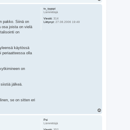
l
ö
tv_tyyppi
s
Lämmittäjä
Viestit:
314
on pakko. Siinä on
Liittynyt:
27.08.2006 19:49
 osa joista on vielä
alisointi on
 yleensä käytössä
i periaatteessa olla
o kytkimineen on
iistiä jälkeä.
inen, se on sitten eri
Y
l
ö
Psi
s
Lämmittäjä
Viestit:
352