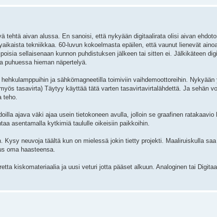
vä tehtä aivan alussa. En sanoisi, että nykyään digitaalirata olisi aivan ehdot
yaikaista tekniikkaa. 60-luvun kokoelmasta epäilen, että vaunut lienevät ainoa
poisia sellaisenaan kunnon puhdistuksen jälkeen tai sitten ei. Jälkikäteen digit
ta puhuessa hieman näpertelyä.
n hehkulamppuihin ja sähkömagneetilla toimiviin vaihdemoottoreihin. Nykyään
n. (myös tasavirta) Täytyy käyttää tätä varten tasavirtavirtalähdettä. Ja sehän vo
a teho.
doilla ajava väki ajaa usein tietokoneen avulla, jolloin se graafinen ratakaavi
ntaa asentamalla kytkimiä taululle oikeisiin paikkoihin.
sy neuvoja täältä kun on mielessä jokin tietty projekti. Maaliruiskulla saa s
kus oma haasteensa.
tta kiskomateriaalia ja uusi veturi jotta pääset alkuun. Analoginen tai Digitaal