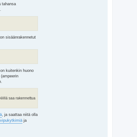
ä tahansa
.
 on sisäänrakennetut
e on kuitenkin huono
n (ampeerin
n.
iillä saa rakennettua
ä
, ja saattaa niitä olla
vipukytkimiä
ja