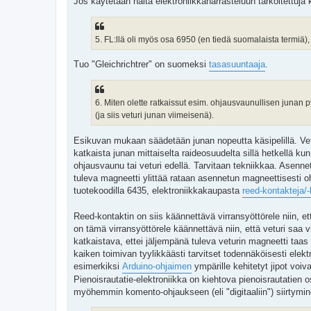
Jos käytetään näitä elektroniikkaharrasteluun tarkoitettuja 
5. FL:llä oli myös osa 6950 (en tiedä suomalaista termiä)
Tuo "Gleichrichtrer" on suomeksi
tasasuuntaaja
.
6. Miten olette ratkaissut esim. ohjausvaunullisen jun
(ja siis veturi junan viimeisenä).
Esikuvan mukaan säädetään junan nopeutta käsipelillä. Vetur
katkaista junan mittaiselta raideosuudelta sillä hetkellä 
ohjausvaunu tai veturi edellä. Tarvitaan tekniikkaa. Asenn
tuleva magneetti ylittää rataan asennetun magneettisesti oh
tuotekoodilla 6435, elektroniikkakaupasta
reed-kontakteja/
Reed-kontaktin on siis käännettävä virransyöttörele niin, 
on tämä virransyöttörele käännettävä niin, että veturi saa 
katkaistava, ettei jäljempänä tuleva veturin magneetti taa
kaiken toimivan tyylikkäästi tarvitset todennäköisesti elektr
esimerkiksi
Arduino-ohjaimen
ympärille kehitetyt jipot voiv
Pienoisrautatie-elektroniikka on kiehtova pienoisrautatien o
myöhemmin komento-ohjaukseen (eli "digitaaliin") siirtymin