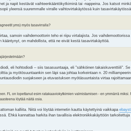
imet ja napit kestävät vaihteenkääntökytkiminä tai -nappeina. Jos katsot mink
pii yleensä suuremmalle virralle vaihtovirtakäytössä kuin tasavirtakäytössä
agneetit yms) myös tasavirralla?
taa, samoin vaihdemoottorin teho ei riipu virtalajista. Jos vaihdemoottorissa
on kääntynyt, on mahdollista, että ne eivät kestä tasavirtakäyttöä.
tajärjestelmään?
iodi, eli hohtodiodi -- siis tasasuuntaaja, eli "sähköinen takaiskuventtiili". S
olttia ja myötösuuntaankin sen läpi saa johtaa korkeintaan n. 20 milliampeeri
suuntausdiodin suojakseen ja etuvastuksen myötäsuuntaista virtaa rajoittamaa
en. FL on lopettanut esim ratakaaviokytkimien valmistamisen - en ymmärrä miksi. N
asteena löytää näitä osia.
ttoman kalliita. Niitä voi löytää internetin kautta käytettyinä vaikkapa
ebayst
sä. Ehkä kannattaa harkita ihan tavallisia elektroniikkakäyttöön tarkoitettuja