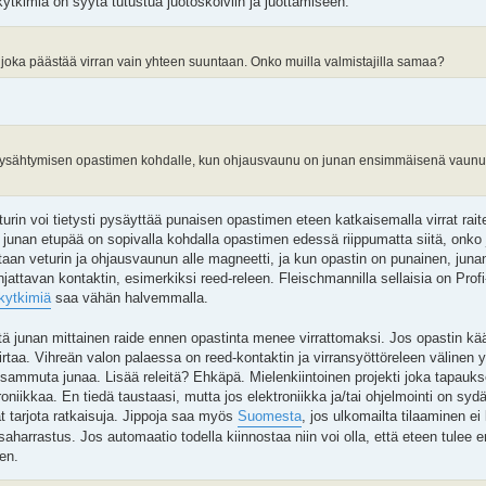
kytkimiä on syytä tutustua juotoskolviin ja juottamiseen.
, joka päästää virran vain yhteen suuntaan. Onko muilla valmistajilla samaa?
an pysähtymisen opastimen kohdalle, kun ohjausvaunu on junan ensimmäisenä vaun
in voi tietysti pysäyttää punaisen opastimen eteen katkaisemalla virrat raitee
kun junan etupää on sopivalla kohdalla opastimen edessä riippumatta siitä, onk
etaan veturin ja ohjausvaunun alle magneetti, ja kun opastin on punainen, jun
jattavan kontaktin, esimerkiksi reed-releen. Fleischmannilla sellaisia on Prof
-kytkimiä
saa vähän halvemmalla.
että junan mittainen raide ennen opastinta menee virrattomaksi. Jos opastin kä
virtaa. Vihreän valon palaessa on reed-kontaktin ja virransyöttöreleen välinen
s sammuta junaa. Lisää releitä? Ehkäpä. Mielenkiintoinen projekti joka tapauk
oniikkaa. En tiedä taustaasi, mutta jos elektroniikka ja/tai ohjelmointi on sydän
at tarjota ratkaisuja. Jippoja saa myös
Suomesta
, jos ulkomailta tilaaminen ei
saharrastus. Jos automaatio todella kiinnostaa niin voi olla, että eteen tulee
en.