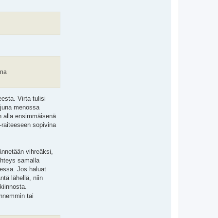
una
sta. Virta tulisi
o juna menossa
an alla ensimmäisenä
i-raiteeseen sopivina
ännetään vihreäksi,
 yhteys samalla
sessa. Jos haluat
tä lähellä, niin
 kiinnosta.
 ennemmin tai