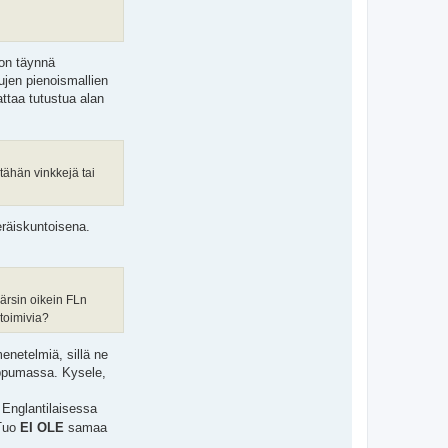
 on täynnä
ujen pienoismallien
ttaa tutustua alan
tähän vinkkejä tai
eräiskuntoisena.
ärsin oikein FLn
 toimivia?
enetelmiä, sillä ne
loppumassa. Kysele,
 Englantilaisessa
Tuo
EI OLE
samaa