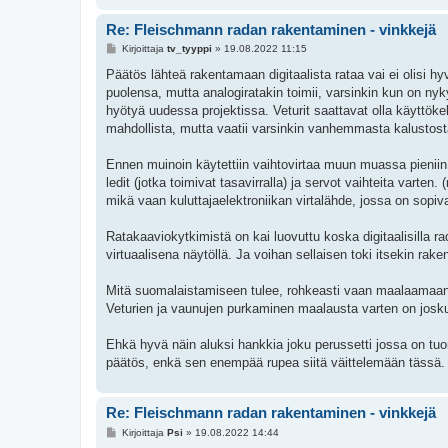
Re: Fleischmann radan rakentaminen - vinkkejä
V
Kirjoittaja
tv_tyyppi
»
19.08.2022 11:15
i
e
Päätös lähteä rakentamaan digitaalista rataa vai ei olisi hy
s
puolensa, mutta analogiratakin toimii, varsinkin kun on nyk
t
i
hyötyä uudessa projektissa. Veturit saattavat olla käyttökel
mahdollista, mutta vaatii varsinkin vanhemmasta kalustos
Ennen muinoin käytettiin vaihtovirtaa muun muassa pienii
ledit (jotka toimivat tasavirralla) ja servot vaihteita varte
mikä vaan kuluttajaelektroniikan virtalähde, jossa on sopiv
Ratakaaviokytkimistä on kai luovuttu koska digitaalisilla ra
virtuaalisena näytöllä. Ja voihan sellaisen toki itsekin rake
Mitä suomalaistamiseen tulee, rohkeasti vaan maalaamaan. Ky
Veturien ja vaunujen purkaminen maalausta varten on jos
Ehkä hyvä näin aluksi hankkia joku perussetti jossa on tuore
päätös, enkä sen enempää rupea siitä väittelemään tässä.
Re: Fleischmann radan rakentaminen - vinkkejä
V
Kirjoittaja
Psi
»
19.08.2022 14:44
i