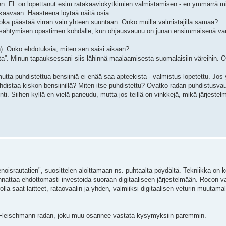
. FL on lopettanut esim ratakaaviokytkimien valmistamisen - en ymmärrä mik
kaavaan. Haasteena löytää näitä osia.
 joka päästää virran vain yhteen suuntaan. Onko muilla valmistajilla samaa?
pysähtymisen opastimen kohdalle, kun ohjausvaunu on junan ensimmäisenä vaun
n). Onko ehdotuksia, miten sen saisi aikaan?
ta”. Minun tapauksessani siis lähinnä maalaamisesta suomalaisiin väreihin. 
utta puhdistettua bensiiniä ei enää saa apteekista - valmistus lopetettu. Jo
puhdistaa kiskon bensiinillä? Miten itse puhdistettu? Ovatko radan puhdistusva
ti. Siihen kyllä en vielä paneudu, mutta jos teillä on vinkkejä, mikä järjeste
ienoisrautatien", suosittelen aloittamaan ns. puhtaalta pöydältä. Tekniikka on k
attaa ehdottomasti investoida suoraan digitaaliseen järjestelmään. Rocon v
olla saat laitteet, rataovaalin ja yhden, valmiiksi digitaalisen veturin muutamal
n Fleischmann-radan, joku muu osannee vastata kysymyksiin paremmin.