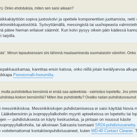
in). Onko ehdotuksia, miten sen saisi aikaan?
ikkakäyttöön sopiva juotoskolvi ja opettele komponenttien juottamista, netti
lektroniikkajuotostöitä. Syövyttämällä, messingistä tai uushopeasta valmistett
inä pätee hieman erilaiset säännöt. Kun kolvi pysyy oikein päin kädessä kanna
 tarjolla.
sta”. Minun tapauksessani siis lähinnä maalaamisesta suomalaisiin väreihin. Onko 
spakkauskamaa, kannttaa ensin katsoa, onko niillä jotain keräilyarvoa alkup
vaikkapa
Pienoismalli-foorumilta
.
 mutta puhdistettua bensiiniä ei enää saa apteekista - valmistus lopetettu. Jos ymm
i puhdistaa kiskon bensiinillä? Miten itse puhdistettu? Ovatko radan puhdistusvaunut
i messinkikiskoa. Messinkikiskojen puhdistamisessa ei saisi käyttää hiovia m
. Lääkebensiinin ja isopropyylialkoholin myynti apteekeissa on lopetettu tai 
kojen — puhdistuksesta on käyty keskustelua, ja pintaan on noussut käsite
 isopropyylialkoholia, tai aikoinaan Saksasta tuomaani
SR24-puhdistusainetta
.
le voitelemattomat kontaktienpuhdistusaineet, kuten
WD-40 Contact Cleaner
. 