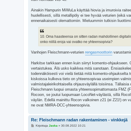
Ainakin Hampurin MiWuLa käyttää hiovia ja imuroivia raitee
huolellisesti, sillä metallipöly ei tee hyvää veturien (eikä v
ennenaikaisesti olemattomiin. Mieluummin tutkisin liuottimi
10. Oma haasteensa on sitten radan mahdollinen digitalisoi
onko niillä eroja vai ovatko ne yhteensopivia?
Vanhojen Fleischmann-veturien
rengasmoottorin
varustamin
Harkitse tarkkaan ennen kuin siirryt komento-ohjaukseen. Oli
vertaistukea. Älä usko kaikkea mitä sanotaan. Ensiaskeleet v
todennäköisesti voi vielä tietää mitä komento-ohjaukselta
kiskoissa kulkeva tieto on yhteensopivaa useimpien valmist
valmistajaleirikohtaisella ohjausväylällä toisiinsa. Tälla
Fleischmann luopui omasta yhteensopimattomasta FMZ (Fleisc
Rocoon, se joutui luopumaan LocoNet-väylästä, sillä Roco
väylän. Edellä mainittu Rocon valkoinen z21 (ei Z21!) on v
ne ovat NMRA-DCC-yhteensopivia.
Re: Fleischmann radan rakentaminen - vinkkejä
V
Kirjoittaja
Jaska
»
30.08.2022 10:21
i