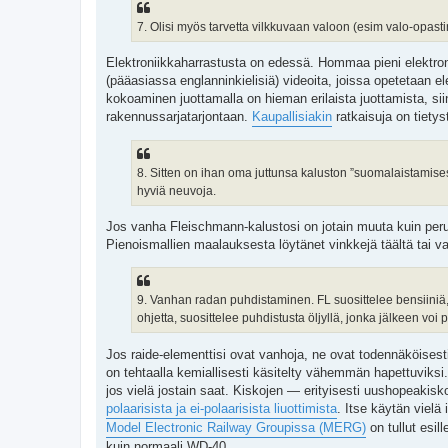
7. Olisi myös tarvetta vilkkuvaan valoon (esim valo-opast
Elektroniikkaharrastusta on edessä. Hommaa pieni elektroni
(pääasiassa englanninkielisiä) videoita, joissa opetetaan e
kokoaminen juottamalla on hieman erilaista juottamista, si
rakennussarjatarjontaan.
Kaupallisiakin
ratkaisuja on tietysti
8. Sitten on ihan oma juttunsa kaluston ”suomalaistamise
hyviä neuvoja.
Jos vanha Fleischmann-kalustosi on jotain muuta kuin peru
Pienoismallien maalauksesta löytänet vinkkejä täältä tai 
9. Vanhan radan puhdistaminen. FL suosittelee bensiiniä,
ohjetta, suosittelee puhdistusta öljyllä, jonka jälkeen vo
Jos raide-elementtisi ovat vanhoja, ne ovat todennäköisest
on tehtaalla kemiallisesti käsitelty vähemmän hapettuviksi
jos vielä jostain saat. Kiskojen — erityisesti uushopeakis
polaarisista ja ei-polaarisista liuottimista
. Itse käytän vielä
Model Electronic Railway Groupissa (MERG)
on tullut esil
kuin normaali WD-40.