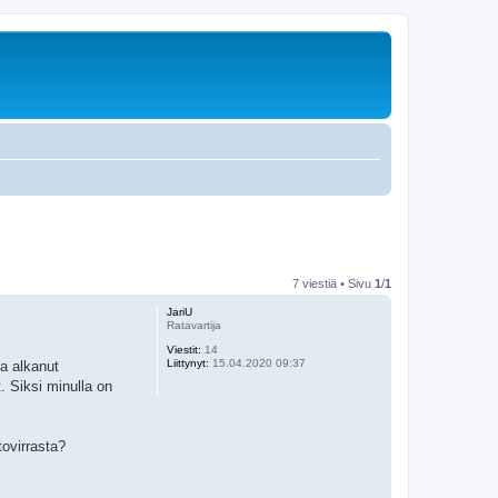
7 viestiä • Sivu
1
/
1
JariU
Ratavartija
Viestit:
14
Liittynyt:
15.04.2020 09:37
ja alkanut
. Siksi minulla on
tovirrasta?