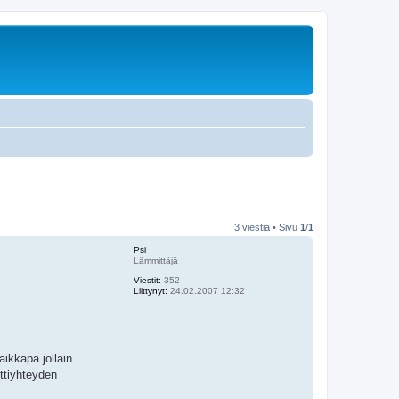
3 viestiä • Sivu
1
/
1
Psi
Lämmittäjä
Viestit:
352
Liittynyt:
24.02.2007 12:32
ikkapa jollain
ttiyhteyden