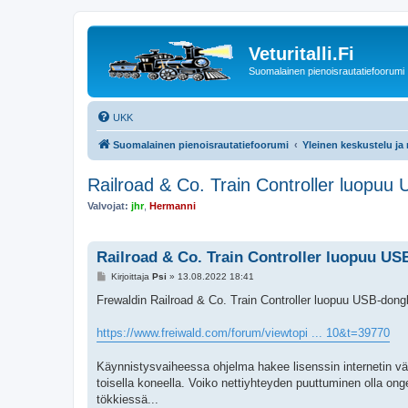
Veturitalli.Fi
Suomalainen pienoisrautatiefoorumi
UKK
Suomalainen pienoisrautatiefoorumi
Yleinen keskustelu ja
Railroad & Co. Train Controller luopuu
Valvojat:
jhr
,
Hermanni
Railroad & Co. Train Controller luopuu US
V
Kirjoittaja
Psi
»
13.08.2022 18:41
i
e
Frewaldin Railroad & Co. Train Controller luopuu USB-donglest
s
t
i
https://www.freiwald.com/forum/viewtopi ... 10&t=39770
Käynnistysvaiheessa ohjelma hakee lisenssin internetin väl
toisella koneella. Voiko nettiyhteyden puuttuminen olla on
tökkiessä...