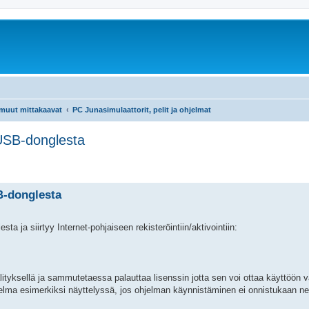
 muut mittakaavat
PC Junasimulaattorit, pelit ja ohjelmat
 USB-donglesta
B-donglesta
a ja siirtyy Internet-pohjaiseen rekisteröintiin/aktivointiin:
ityksellä ja sammutetaessa palauttaa lisenssin jotta sen voi ottaa käyttöön va
gelma esimerkiksi näyttelyssä, jos ohjelman käynnistäminen ei onnistukaan ne