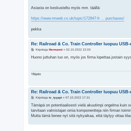
Asiasta on keskusteltu myös mm. täällä:
https://www.rmweb.co.uk/topic/172847-fr ... purchases/
pekka
Re: Railroad & Co. Train Controller luopuu USB-
V
Kirjoittaja
Hermanni
»
02.10.2022 22:03
i
e
Huono juttuhan tuo on, myös jos firma lopettaa jostain syys
s
t
i
Ylläpito
Re: Railroad & Co. Train Controller luopuu USB-
V
Kirjoittaja
tv_tyyppi
»
07.10.2022 17:31
i
e
Tämäpä on potentiaalisesti vielä akuutimpi ongelma kuin se 
s
tarvitaan valmistajan omia komponentteja niin firman toimi
t
i
Mutta tämä lienee nyt sitä nykyaikaa, että täytyy ottaa tilau