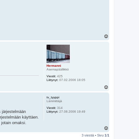
Y
l
ö
s
Hermanni
Asemapäällikkö
Viestit:
425
Liittynyt:
07.02.2006 18:05
Y
l
ö
tv_tyyppi
s
Lämmittäjä
Viestit:
314
s järjestelmään
Liittynyt:
27.08.2006 19:49
ärjestelmään käyttäen.
i jotain omaksi.
Y
l
3 viestiä • Sivu
1
/
1
ö