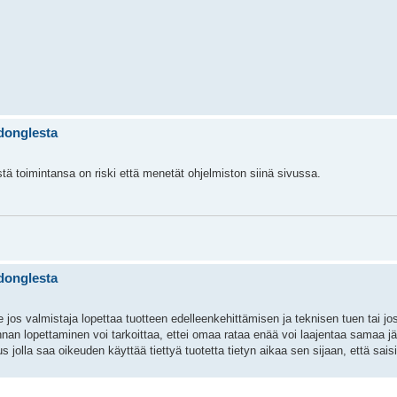
donglesta
tä toimintansa on riski että menetät ohjelmiston siinä sivussa.
donglesta
jos valmistaja lopettaa tuotteen edelleenkehittämisen ja teknisen tuen tai jo
nnan lopettaminen voi tarkoittaa, ettei omaa rataa enää voi laajentaa samaa j
s jolla saa oikeuden käyttää tiettyä tuotetta tietyn aikaa sen sijaan, että sais