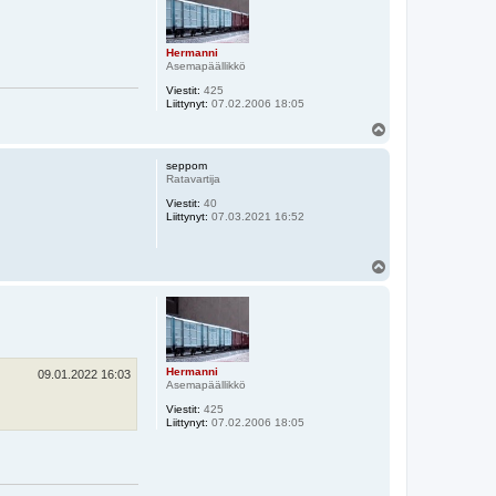
Hermanni
Asemapäällikkö
Viestit:
425
Liittynyt:
07.02.2006 18:05
Y
l
ö
seppom
s
Ratavartija
Viestit:
40
Liittynyt:
07.03.2021 16:52
Y
l
ö
s
Hermanni
09.01.2022 16:03
Asemapäällikkö
Viestit:
425
Liittynyt:
07.02.2006 18:05