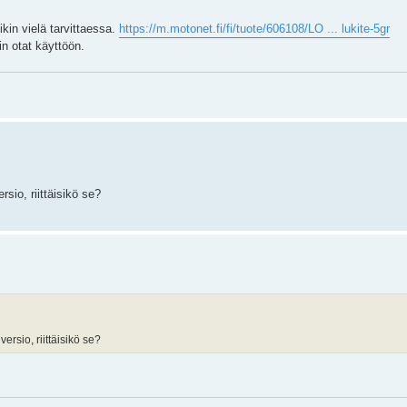
tikin vielä tarvittaessa.
https://m.motonet.fi/fi/tuote/606108/LO ... lukite-5gr
n otat käyttöön.
sio, riittäisikö se?
rsio, riittäisikö se?