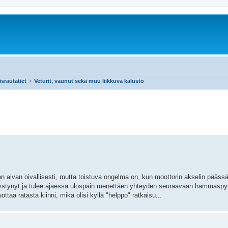
srautatiet
Veturit, vaunut sekä muu liikkuva kalusto
 aivan oivallisesti, mutta toistuva ongelma on, kun moottorin akselin päässä
löystynyt ja tulee ajaessa ulospäin menettäen yhteyden seuraavaan hammaspy
ottaa ratasta kiinni, mikä olisi kyllä "helppo" ratkaisu...