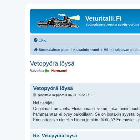
Veturitalli.Fi
Suomalainen pienoisrautatiefoorumi
UKK
Suomalainen pienoisrautatiefoorumi
H0-mittakaavan pienoi
Vetopyörä löysä
Valvojat:
jhr
,
Hermanni
Vetopyörä löysä
V
Kirjoittaja
seppom
»
06.01.2022 16:22
i
e
Hei tietäjät!
s
Ongelmani on vanha Fleischmann- veturi, joka toimii muuten
t
i
hammasratas ei pysy paikoillaan. Se on jostakin syystä 
Kannattaisiko akseliin hieroa jotakin tököttiä? En raaskisi ju
Re: Vetopyörä löysä