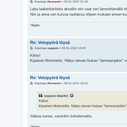
V
Kirjoittaja
Hermanni
»
06.01.2022 21:46
i
e
Laita laakerilukitetta akseliin niin saat sen lämmittämällä ir
s
Niin ja anna sen kuivua rauhassa ohjeen mukaan ennen kui
t
i
Ylläpito
Re: Vetopyörä löysä
V
Kirjoittaja
seppom
»
09.01.2022 16:03
i
e
Kiitos!
s
Kipaisen Motonetiin. Näkyi olevan hiukan "laimeampikin" ver
t
i
Re: Vetopyörä löysä
V
Kirjoittaja
Hermanni
»
09.01.2022 19:24
i
e
s
seppom
kirjoitti:
t
i
Kiitos!
Kipaisen Motonetiin. Näkyi olevan hiukan "laimeampikin" ve
Vaikea sanoa, varsinkin kokeilematta..
Ylläpito