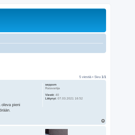
5 viestiä • Sivu
1
/
1
seppom
Ratavartija
Viestit:
40
Liittynyt:
07.03.2021 16:52
 oleva pieni
örään.
Y
l
ö
s