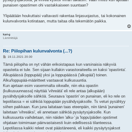
punaisen opastimen ohi vastakkaiseen suuntaan?
Ylipäätään houkuttaisi valtavasti rakentaa linjasuojastus, tai kokonainen
kulunvalvonta kotirataan, mutta taitaa olla tekemätön paikka.
kari-g
Lämmittäjä
Re: Piilopihan kulunvalvonta (...?)
V
19.11.2021 20:30
i
e
Tämä piilopiha on nyt vähän erikoistapaus kun varsinaisia näkyviä
s
opasteita ei tule. Sen sijaan kullakin varastoraiteella on kaksi 'opastinta'.
t
i
Alkupäässä (loppupää) yksi ja loppupäässä ('alkupää') toinen.
Alku/loppupää-määritteet vastaavat kulkusuuntia.
Kun ajetaan esim vasemmalta oikealle, niin eka opastin
(kulkusuunnassa) näyttää 'vihreätä' eli rele antaa (alkupään)
pysähdysjaksolle sähköä. Seuraava 'opastin' on punainan, eli ko rele on
lepotilassa = ei sähköä loppupään pysähdysjaksolle. Ts veturi pysähtyy
siihen paikkaan. Kun juna laitataan taas eteenpäin, niin tämä 'punainen'
laitetaan 'vihreäksi', eli annetaan sähköä pysäytysjaksolle. Kun
kulkusuunta vaihdetaan, niin näiden 'alku-' ja 'loppu'päiden opstimet
ohjataan toimimaan päinvastaisesti kuin edellisessä tilanteessa.
Lepotilassa kaikki releet ovat päästäneenä, eli kaikki pysäytysjaksot