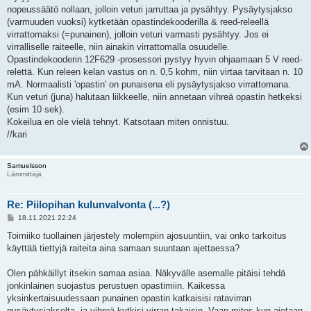
nopeussäätö nollaan, jolloin veturi jarruttaa ja pysähtyy. Pysäytysjakso
(varmuuden vuoksi) kytketään opastindekooderilla & reed-releellä
virrattomaksi (=punainen), jolloin veturi varmasti pysähtyy. Jos ei
virralliselle raiteelle, niin ainakin virrattomalla osuudelle.
Opastindekooderin 12F629 -prosessori pystyy hyvin ohjaamaan 5 V reed-
relettä. Kun releen kelan vastus on n. 0,5 kohm, niin virtaa tarvitaan n. 10
mA. Normaalisti 'opastin' on punaisena eli pysäytysjakso virrattomana.
Kun veturi (juna) halutaan liikkeelle, niin annetaan vihreä opastin hetkeksi
(esim 10 sek).
Kokeilua en ole vielä tehnyt. Katsotaan miten onnistuu.
//kari
Samuelsson
Lämmittäjä
Re: Piilopihan kulunvalvonta (...?)
V
18.11.2021 22:24
i
e
Toimiiko tuollainen järjestely molempiin ajosuuntiin, vai onko tarkoitus
s
käyttää tiettyjä raiteita aina samaan suuntaan ajettaessa?
t
i
Olen pähkäillyt itsekin samaa asiaa. Näkyvälle asemalle pitäisi tehdä
jonkinlainen suojastus perustuen opastimiin. Kaikessa
yksinkertaisuudessaan punainen opastin katkaisisi ratavirran
pysäytysjaksolta, ja vihreä kytkisi virran takaisin. Vaan mites kun ajetaan