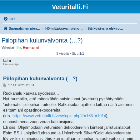
Veturitalli.Fi
UKK
Suomalainen pienoisrautatiefoorumi
H0-mittakaavan pienoisrautatiet
Sähköistys ja elektroniikka
Piilopihan kulunvalvonta (...?)
Valvojat:
jhr
,
Hermanni
3 viestiä • Sivu
1
/
1
kari-g
Lämmittäjä
Piilopihan kulunvalvonta (...?)
V
17.11.2021 23:34
i
e
Ruokahalu kasvaa syödessä...
s
Nyt tuumailin, että mitenkähän saisin junat (=veturit) pysähtymään
t
i
'automatic' piilopihan raiteelle. Ratkaisuksi ajattelin laittaa näitä aiemmin
esittämiäni opastindekoodereita
(kts.
https://www.veturitalli.fi/viewtopic.php?f=16&t=1914
),
ei opastimena vaan virran katkaisijoina.
Eli siis: Ohjelmoidaan vetureiden dekoodereihin kiinteät jarrutusmatkat.
Esim ESU Lokpilot/Loksound ja Uhlenbrock Silver/Gold -dekoodereista
löytyy ko. ominaisuus. Siis kun jo ollaan piilopihan 'varastoraiteella', niin