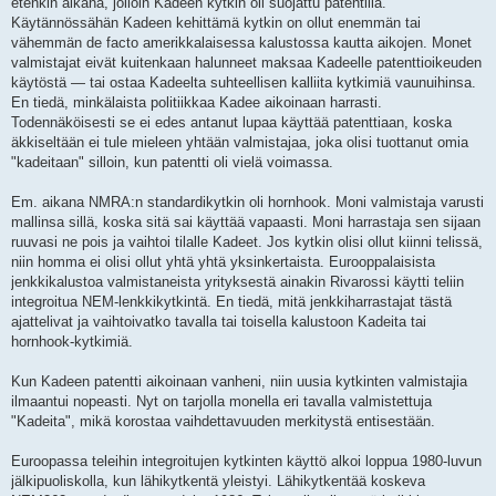
etenkin aikana, jolloin Kadeen kytkin oli suojattu patentilla.
Käytännössähän Kadeen kehittämä kytkin on ollut enemmän tai
vähemmän de facto amerikkalaisessa kalustossa kautta aikojen. Monet
valmistajat eivät kuitenkaan halunneet maksaa Kadeelle patenttioikeuden
käytöstä — tai ostaa Kadeelta suhteellisen kalliita kytkimiä vaunuihinsa.
En tiedä, minkälaista politiikkaa Kadee aikoinaan harrasti.
Todennäköisesti se ei edes antanut lupaa käyttää patenttiaan, koska
äkkiseltään ei tule mieleen yhtään valmistajaa, joka olisi tuottanut omia
"kadeitaan" silloin, kun patentti oli vielä voimassa.
Em. aikana NMRA:n standardikytkin oli hornhook. Moni valmistaja varusti
mallinsa sillä, koska sitä sai käyttää vapaasti. Moni harrastaja sen sijaan
ruuvasi ne pois ja vaihtoi tilalle Kadeet. Jos kytkin olisi ollut kiinni telissä,
niin homma ei olisi ollut yhtä yhtä yksinkertaista. Eurooppalaisista
jenkkikalustoa valmistaneista yrityksestä ainakin Rivarossi käytti teliin
integroitua NEM-lenkkikytkintä. En tiedä, mitä jenkkiharrastajat tästä
ajattelivat ja vaihtoivatko tavalla tai toisella kalustoon Kadeita tai
hornhook-kytkimiä.
Kun Kadeen patentti aikoinaan vanheni, niin uusia kytkinten valmistajia
ilmaantui nopeasti. Nyt on tarjolla monella eri tavalla valmistettuja
"Kadeita", mikä korostaa vaihdettavuuden merkitystä entisestään.
Euroopassa teleihin integroitujen kytkinten käyttö alkoi loppua 1980-luvun
jälkipuoliskolla, kun lähikytkentä yleistyi. Lähikytkentää koskeva