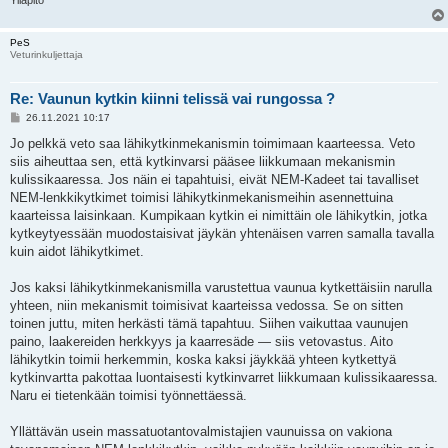
PeS
Veturinkuljettaja
Re: Vaunun kytkin kiinni telissä vai rungossa ?
V
26.11.2021 10:17
i
e
Jo pelkkä veto saa lähikytkinmekanismin toimimaan kaarteessa. Veto
s
siis aiheuttaa sen, että kytkinvarsi pääsee liikkumaan mekanismin
t
i
kulissikaaressa. Jos näin ei tapahtuisi, eivät NEM-Kadeet tai tavalliset
NEM-lenkkikytkimet toimisi lähikytkinmekanismeihin asennettuina
kaarteissa laisinkaan. Kumpikaan kytkin ei nimittäin ole lähikytkin, jotka
kytkeytyessään muodostaisivat jäykän yhtenäisen varren samalla tavalla
kuin aidot lähikytkimet.
Jos kaksi lähikytkinmekanismilla varustettua vaunua kytkettäisiin narulla
yhteen, niin mekanismit toimisivat kaarteissa vedossa. Se on sitten
toinen juttu, miten herkästi tämä tapahtuu. Siihen vaikuttaa vaunujen
paino, laakereiden herkkyys ja kaarresäde — siis vetovastus. Aito
lähikytkin toimii herkemmin, koska kaksi jäykkää yhteen kytkettyä
kytkinvartta pakottaa luontaisesti kytkinvarret liikkumaan kulissikaaressa.
Naru ei tietenkään toimisi työnnettäessä.
Yllättävän usein massatuotantovalmistajien vaunuissa on vakiona