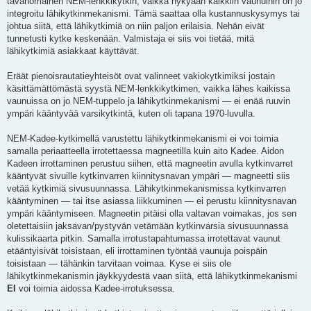
tavanomainen NEM-lenkkikytkin, vaikka nykyään kaikkiin vaunuihin on jo
integroitu lähikytkinmekanismi. Tämä saattaa olla kustannuskysymys tai
johtua siitä, että lähikytkimiä on niin paljon erilaisia. Nehän eivät
tunnetusti kytke keskenään. Valmistaja ei siis voi tietää, mitä
lähikytkimiä asiakkaat käyttävät.
Eräät pienoisrautatieyhteisöt ovat valinneet vakiokytkimiksi jostain
käsittämättömästä syystä NEM-lenkkikytkimen, vaikka lähes kaikissa
vaunuissa on jo NEM-tuppelo ja lähikytkinmekanismi — ei enää ruuvin
ympäri kääntyvää varsikytkintä, kuten oli tapana 1970-luvulla.
NEM-Kadee-kytkimellä varustettu lähikytkinmekanismi ei voi toimia
samalla periaatteella irrotettaessa magneetilla kuin aito Kadee. Aidon
Kadeen irrottaminen perustuu siihen, että magneetin avulla kytkinvarret
kääntyvät sivuille kytkinvarren kiinnitysnavan ympäri — magneetti siis
vetää kytkimiä sivusuunnassa. Lähikytkinmekanismissa kytkinvarren
kääntyminen — tai itse asiassa liikkuminen — ei perustu kiinnitysnavan
ympäri kääntymiseen. Magneetin pitäisi olla valtavan voimakas, jos sen
oletettaisiin jaksavan/pystyvän vetämään kytkinvarsia sivusuunnassa
kulissikaarta pitkin. Samalla irrotustapahtumassa irrotettavat vaunut
etääntyisivät toisistaan, eli irrottaminen työntää vaunuja poispäin
toisistaan — tähänkin tarvitaan voimaa. Kyse ei siis ole
lähikytkinmekanismin jäykkyydestä vaan siitä, että lähikytkinmekanismi
EI
voi toimia aidossa Kadee-irrotuksessa.