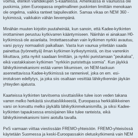
voimia, etenkin vaihdekujien S-kaarteissa. Amerikassa ei vaunuissa ole
puskimia, joten Euroopassa ongelmallinen puskinten limittäin menokaan
ole ongelma, vaikka ranteet taipuilevatkin. Samaa vikaa on NEM 360 -
kykimissä, vaikkakin vähän lievempänä.
Minähän muuten kirjoitin puutaheinää, kun sanoin, että Kadee-kytkinten
irrottaminen perustuu kytkivarren kääntymiseen. Näinhän ei ainakaan H0-
kytkimissä ole asianlaita. Irrotettaessahan vain kytkimen nyrkki avautuu,
varsi pysyy normaalisti paikallaan. Vasta kun vaunua yritetään saada
painettua (työnnettyä) ilman kytkimen kytkeytymistä, on itse varrenkin
liikuttava, jotta nyrkit saadaan limittäin, ja nyrkki puristamaan "peukaloa",
eikä vastakkaisen kytkimen "nyrkkiin puristettuja sormia". Kun jäykkä
lähikytkinmekanismi estää varren liikumisen, on NEM-taskuun
asennettavissa Kadee-kytkimissä se rannenivel, joka on em. esi-
irrotuksen edellytys, ja joka siis osaltaan vesittää lähikytkennän jäykän
yhteyden ajatusta.
Kaarteissa kytkinten tarvitsema sivuttaisliike tulee ison veden takana
varren melko herkästä sivuttaisliikkeestä, Euroopassa herkkäliikkeinen
varsi on korvattu melko jäykällä lähikytkinmekanismilla, ja siksi Kadee-
kytkinten tapauksessa ensisijainen liike tulee ranteista, eikä
lähikytkinmekanismi toimi aiotulla tavalla.
PeS varmaan viittaa viestissään FREMO-yhteisöön. FREMO-yhteisössä
käytetään Suomessa ja keski-Euroopassakin oletuskytkimenä vain NEM