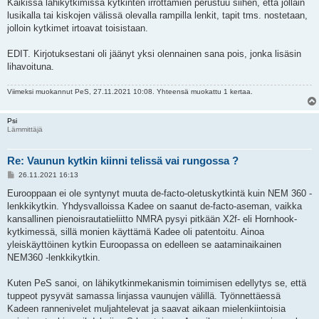
Kaikissa lähikytkimissä kytkinten irrottamien perustuu siihen, että jollain
lusikalla tai kiskojen välissä olevalla rampilla lenkit, tapit tms. nostetaan,
jolloin kytkimet irtoavat toisistaan.
EDIT. Kirjotuksestani oli jäänyt yksi olennainen sana pois, jonka lisäsin
lihavoituna.
Viimeksi muokannut
PeS
, 27.11.2021 10:08. Yhteensä muokattu 1 kertaa.
Psi
Lämmittäjä
Re: Vaunun kytkin kiinni telissä vai rungossa ?
V
26.11.2021 16:13
i
e
Eurooppaan ei ole syntynyt muuta de-facto-oletuskytkintä kuin NEM 360 -
s
lenkkikytkin. Yhdysvalloissa Kadee on saanut de-facto-aseman, vaikka
t
i
kansallinen pienoisrautatieliitto NMRA pysyi pitkään X2f- eli Hornhook-
kytkimessä, sillä monien käyttämä Kadee oli patentoitu. Ainoa
yleiskäyttöinen kytkin Euroopassa on edelleen se aataminaikainen
NEM360 -lenkkikytkin.
Kuten PeS sanoi, on lähikytkinmekanismin toimimisen edellytys se, että
tuppeot pysyvät samassa linjassa vaunujen välillä. Työnnettäessä
Kadeen rannenivelet muljahtelevat ja saavat aikaan mielenkiintoisia