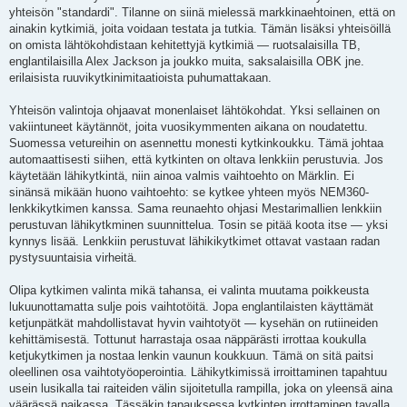
yhteisön "standardi". Tilanne on siinä mielessä markkinaehtoinen, että on
ainakin kytkimiä, joita voidaan testata ja tutkia. Tämän lisäksi yhteisöillä
on omista lähtökohdistaan kehitettyjä kytkimiä — ruotsalaisilla TB,
englantilaisilla Alex Jackson ja joukko muita, saksalaisilla OBK jne.
erilaisista ruuvikytkinimitaatioista puhumattakaan.
Yhteisön valintoja ohjaavat monenlaiset lähtökohdat. Yksi sellainen on
vakiintuneet käytännöt, joita vuosikymmenten aikana on noudatettu.
Suomessa vetureihin on asennettu monesti kytkinkoukku. Tämä johtaa
automaattisesti siihen, että kytkinten on oltava lenkkiin perustuvia. Jos
käytetään lähikytkintä, niin ainoa valmis vaihtoehto on Märklin. Ei
sinänsä mikään huono vaihtoehto: se kytkee yhteen myös NEM360-
lenkkikytkimen kanssa. Sama reunaehto ohjasi Mestarimallien lenkkiin
perustuvan lähikytkminen suunnittelua. Tosin se pitää koota itse — yksi
kynnys lisää. Lenkkiin perustuvat lähikikytkimet ottavat vastaan radan
pystysuuntaisia virheitä.
Olipa kytkimen valinta mikä tahansa, ei valinta muutama poikkeusta
lukuunottamatta sulje pois vaihtotöitä. Jopa englantilaisten käyttämät
ketjunpätkät mahdollistavat hyvin vaihtotyöt — kysehän on rutiineiden
kehittämisestä. Tottunut harrastaja osaa näppärästi irrottaa koukulla
ketjukytkimen ja nostaa lenkin vaunun koukkuun. Tämä on sitä paitsi
oleellinen osa vaihtotyöoperointia. Lähikytkimissä irroittaminen tapahtuu
usein lusikalla tai raiteiden välin sijoitetulla rampilla, joka on yleensä aina
väärässä paikassa. Tässäkin tapauksessa kytkinten irrottaminen tavalla