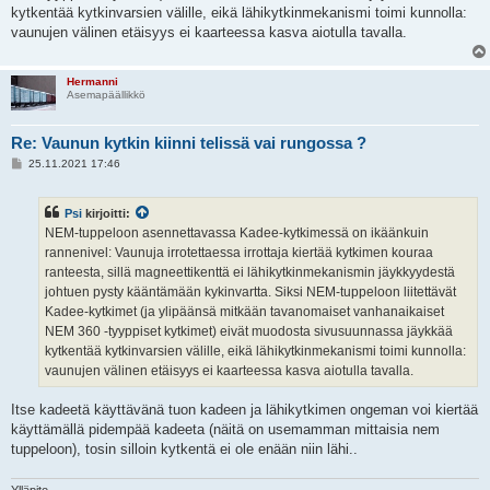
kytkentää kytkinvarsien välille, eikä lähikytkinmekanismi toimi kunnolla:
vaunujen välinen etäisyys ei kaarteessa kasva aiotulla tavalla.
Hermanni
Asemapäällikkö
Re: Vaunun kytkin kiinni telissä vai rungossa ?
V
25.11.2021 17:46
i
e
s
Psi
kirjoitti:
t
i
NEM-tuppeloon asennettavassa Kadee-kytkimessä on ikäänkuin
rannenivel: Vaunuja irrotettaessa irrottaja kiertää kytkimen kouraa
ranteesta, sillä magneettikenttä ei lähikytkinmekanismin jäykkyydestä
johtuen pysty kääntämään kykinvartta. Siksi NEM-tuppeloon liitettävät
Kadee-kytkimet (ja ylipäänsä mitkään tavanomaiset vanhanaikaiset
NEM 360 -tyyppiset kytkimet) eivät muodosta sivusuunnassa jäykkää
kytkentää kytkinvarsien välille, eikä lähikytkinmekanismi toimi kunnolla:
vaunujen välinen etäisyys ei kaarteessa kasva aiotulla tavalla.
Itse kadeetä käyttävänä tuon kadeen ja lähikytkimen ongeman voi kiertää
käyttämällä pidempää kadeeta (näitä on usemamman mittaisia nem
tuppeloon), tosin silloin kytkentä ei ole enään niin lähi..
Ylläpito