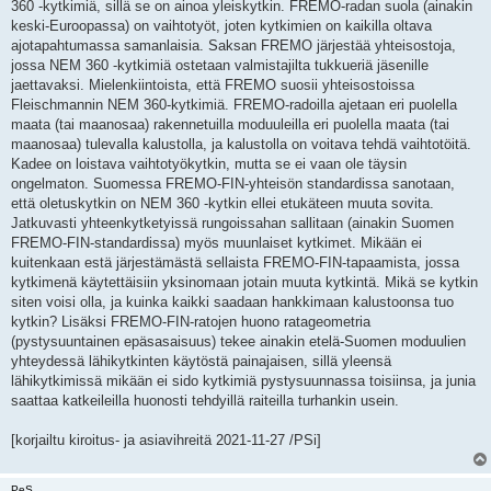
360 -kytkimiä, sillä se on ainoa yleiskytkin. FREMO-radan suola (ainakin
keski-Euroopassa) on vaihtotyöt, joten kytkimien on kaikilla oltava
ajotapahtumassa samanlaisia. Saksan FREMO järjestää yhteisostoja,
jossa NEM 360 -kytkimiä ostetaan valmistajilta tukkueriä jäsenille
jaettavaksi. Mielenkiintoista, että FREMO suosii yhteisostoissa
Fleischmannin NEM 360-kytkimiä. FREMO-radoilla ajetaan eri puolella
maata (tai maanosaa) rakennetuilla moduuleilla eri puolella maata (tai
maanosaa) tulevalla kalustolla, ja kalustolla on voitava tehdä vaihtotöitä.
Kadee on loistava vaihtotyökytkin, mutta se ei vaan ole täysin
ongelmaton. Suomessa FREMO-FIN-yhteisön standardissa sanotaan,
että oletuskytkin on NEM 360 -kytkin ellei etukäteen muuta sovita.
Jatkuvasti yhteenkytketyissä rungoissahan sallitaan (ainakin Suomen
FREMO-FIN-standardissa) myös muunlaiset kytkimet. Mikään ei
kuitenkaan estä järjestämästä sellaista FREMO-FIN-tapaamista, jossa
kytkimenä käytettäisiin yksinomaan jotain muuta kytkintä. Mikä se kytkin
siten voisi olla, ja kuinka kaikki saadaan hankkimaan kalustoonsa tuo
kytkin? Lisäksi FREMO-FIN-ratojen huono ratageometria
(pystysuuntainen epäsasaisuus) tekee ainakin etelä-Suomen moduulien
yhteydessä lähikytkinten käytöstä painajaisen, sillä yleensä
lähikytkimissä mikään ei sido kytkimiä pystysuunnassa toisiinsa, ja junia
saattaa katkeileilla huonosti tehdyillä raiteilla turhankin usein.
[korjailtu kiroitus- ja asiavihreitä 2021-11-27 /PSi]
PeS