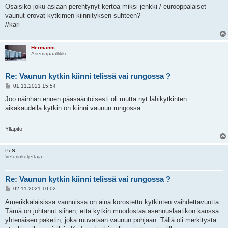
Osaisiko joku asiaan perehtynyt kertoa miksi jenkki / eurooppalaiset
vaunut erovat kytkimen kiinnityksen suhteen?
//kari
Hermanni
Asemapäällikkö
Re: Vaunun kytkin kiinni telissä vai rungossa ?
V
01.11.2021 15:54
i
e
Joo näinhän ennen pääsääntöisesti oli mutta nyt lähikytkinten
s
aikakaudella kytkin on kiinni vaunun rungossa.
t
i
Ylläpito
PeS
Veturinkuljettaja
Re: Vaunun kytkin kiinni telissä vai rungossa ?
V
02.11.2021 10:02
i
e
Amerikkalaisissa vaunuissa on aina korostettu kytkinten vaihdettavuutta.
s
Tämä on johtanut siihen, että kytkin muodostaa asennuslaatikon kanssa
t
i
yhtenäisen paketin, joka ruuvataan vaunun pohjaan. Tällä oli merkitystä