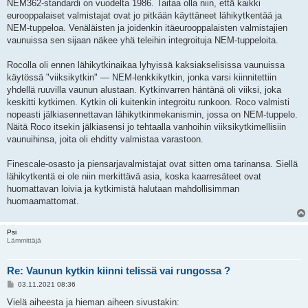
NEM362-standardi on vuodelta 1986. Taitaa olla niin, että kaikki
eurooppalaiset valmistajat ovat jo pitkään käyttäneet lähikytkentää ja
NEM-tuppeloa. Venäläisten ja joidenkin itäeurooppalaisten valmistajien
vaunuissa sen sijaan näkee yhä teleihin integroituja NEM-tuppeloita.
Rocolla oli ennen lähikytkinaikaa lyhyissä kaksiakselisissa vaunuissa
käytössä "viiksikytkin" — NEM-lenkkikytkin, jonka varsi kiinnitettiin
yhdellä ruuvilla vaunun alustaan. Kytkinvarren häntänä oli viiksi, joka
keskitti kytkimen. Kytkin oli kuitenkin integroitu runkoon. Roco valmisti
nopeasti jälkiasennettavan lähikytkinmekanismin, jossa on NEM-tuppelo.
Näitä Roco itsekin jälkiasensi jo tehtaalla vanhoihin viiksikytkimellisiin
vaunuihinsa, joita oli ehditty valmistaa varastoon.
Finescale-osasto ja piensarjavalmistajat ovat sitten oma tarinansa. Siellä
lähikytkentä ei ole niin merkittävä asia, koska kaarresäteet ovat
huomattavan loivia ja kytkimistä halutaan mahdollisimman
huomaamattomat.
Psi
Lämmittäjä
Re: Vaunun kytkin kiinni telissä vai rungossa ?
V
03.11.2021 08:36
i
e
Vielä aiheesta ja hieman aiheen sivustakin: