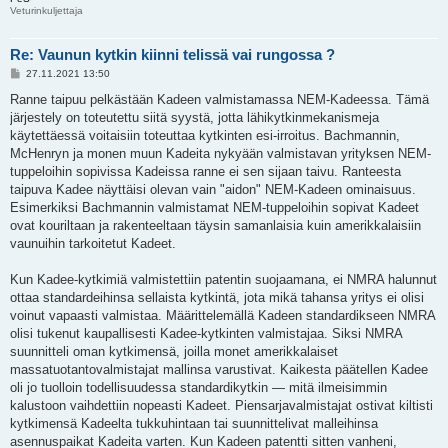
Veturinkuljettaja
Re: Vaunun kytkin kiinni telissä vai rungossa ?
V
27.11.2021 13:50
i
e
Ranne taipuu pelkästään Kadeen valmistamassa NEM-Kadeessa. Tämä
s
järjestely on toteutettu siitä syystä, jotta lähikytkinmekanismeja
t
i
käytettäessä voitaisiin toteuttaa kytkinten esi-irroitus. Bachmannin,
McHenryn ja monen muun Kadeita nykyään valmistavan yrityksen NEM-
tuppeloihin sopivissa Kadeissa ranne ei sen sijaan taivu. Ranteesta
taipuva Kadee näyttäisi olevan vain "aidon" NEM-Kadeen ominaisuus.
Esimerkiksi Bachmannin valmistamat NEM-tuppeloihin sopivat Kadeet
ovat kouriltaan ja rakenteeltaan täysin samanlaisia kuin amerikkalaisiin
vaunuihin tarkoitetut Kadeet.
Kun Kadee-kytkimiä valmistettiin patentin suojaamana, ei NMRA halunnut
ottaa standardeihinsa sellaista kytkintä, jota mikä tahansa yritys ei olisi
voinut vapaasti valmistaa. Määrittelemällä Kadeen standardikseen NMRA
olisi tukenut kaupallisesti Kadee-kytkinten valmistajaa. Siksi NMRA
suunnitteli oman kytkimensä, joilla monet amerikkalaiset
massatuotantovalmistajat mallinsa varustivat. Kaikesta päätellen Kadee
oli jo tuolloin todellisuudessa standardikytkin — mitä ilmeisimmin
kalustoon vaihdettiin nopeasti Kadeet. Piensarjavalmistajat ostivat kiltisti
kytkimensä Kadeelta tukkuhintaan tai suunnittelivat malleihinsa
asennuspaikat Kadeita varten. Kun Kadeen patentti sitten vanheni,