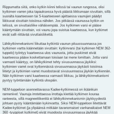
s
t
i
Riippumatta siitä, onko kytkin kiinni telissä tai vaunun rungossa, olisi
kytkimen varren joka tapauksessa hyvä päästä liikkumaan sivuttain, sillä
suoralta kaarteeseen tai S-kaarteeseen ajettaessa vaunujen päädyt
liikkuvat sivuttain toisiinsa nähden. Jos pitkässä vaunussa kytkin on
telissä, on sivuttaisliike vähäisempää. Jos kytkimen varsi ei pääse
kääntymään sivuttain, voi vaunu jopa suistua kaarteessa, kun kytkimet
eivät salli riittävää sivuttaisliikettä.
Lähikytkinmekanismi liikuttaa kytkintä vaunun pituussuunnassa jos
kytkimen vartta käännetään sivuttain: kytkinvarsi (tai kytkimen NEM 362-
tuppelo) työntyy kaarteessa ulos vaunusta, jotta puskimet eivät
kaarteessa pääse koskettamaan toisiaan tai mene lomittain. Jotta varsi
varmasti kääntyy, on lähikytkimet tehty sivusuunnassa jäykiksi:
kytkimien varret ovat kytkennässä sivusuunnassa jäykästi toisiinsa
liitetyt ja kytkimien varret muodostavat sivusuunnassa jäykän kytkennän.
Näin kytkimen varsi kaarteessa varmasti liikkuu, ja lähikytkinmekanismi
pystyy työntämään kytkintä ulospäin.
NEM-tuppeloon asennettavassa Kadee-kytkimessä on ikäänkuin
rannenivel: Vaunuja irrotettaessa irrottaja kiertää kytkimen kouraa
ranteesta, sillä magneettikenttä ei lähikytkinmekanismin jäykkyydestä
johtuen pysty kääntämään kykinvartta. Siksi NEM-tuppeloon liitettävät
Kadee-kytkimet (ja ylipäänsä mitkään tavanomaiset vanhanaikaiset NEM
360 -tyyppiset kytkimet) eivät muodosta sivusuunnassa jäykkää