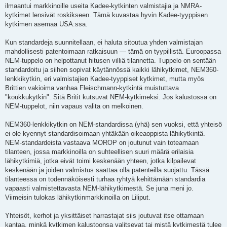
ilmaantui markkinoille useita Kadee-kytkinten valmistajia ja NMRA-
kytkimet lensivät roskikseen. Tämä kuvastaa hyvin Kadee-tyyppisen
kytkimen asemaa USA:ssa.
Kun standardeja suunnitellaan, ei haluta sitoutua yhden valmistajan
mahdollisesti patentoimaan ratkaisuun — tämä on tyypillistä. Euroopassa
NEM-tuppelo on helpottanut hitusen villiä tilannetta. Tuppelo on sentään
standardoitu ja siihen sopivat käytännössä kaikki lähikytkimet, NEM360-
lenkkikytkin, eri valmistajien Kadee-tyyppiset kytkimet, mutta myös
Brittien vakioima vanhaa Fleischmann-kytkintä muistuttava
"koukkukytkin". Sitä Britit kutsuvat NEM-kytkimeksi. Jos kalustossa on
NEM-tuppelot, niin vapaus valita on melkoinen.
NEM360-lenkkikytkin on NEM-standardissa (yhä) sen vuoksi, että yhteisö
ei ole kyennyt standardisoimaan yhtäkään oikeaoppista lähikytkintä.
NEM-standardeista vastaava MOROP on joutunut vain toteamaan
tilanteen, jossa markkinoilla on suhteellisen suuri määrä erilaisia
lähikytkimiä, jotka eivät toimi keskenään yhteen, jotka kilpailevat
keskenään ja joiden valmistus saattaa olla patenteilla suojattu. Tässä
tilanteessa on todennäköisesti turhaa ryhtyä kehittämään standardia
vapaasti valmistettavasta NEM-lähikytkimestä. Se juna meni jo.
Viimeisin tulokas lähikytkinmarkkinoilla on Liliput.
Yhteisöt, kerhot ja yksittäiset harrastajat siis joutuvat itse ottamaan
kantaa, minkä kytkimen kalustoonsa valitsevat tai mistä kytkimestä tulee