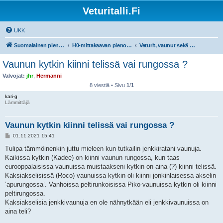
Veturitalli.Fi
UKK
Suomalainen pienoisrautatiefoorumi
H0-mittakaavan pienoisrautatiet
Veturit, vaunut sekä muu liikkuva kalusto
Vaunun kytkin kiinni telissä vai rungossa ?
Valvojat:
jhr
,
Hermanni
8 viestiä • Sivu
1
/
1
kari-g
Lämmittäjä
Vaunun kytkin kiinni telissä vai rungossa ?
V
01.11.2021 15:41
i
e
Tulipa tämmöinenkin juttu mieleen kun tutkailin jenkkiratani vaunuja.
s
Kaikissa kytkin (Kadee) on kiinni vaunun rungossa, kun taas
t
i
eurooppalaisissa vaunuissa muistaakseni kytkin on aina (?) kiinni telissä.
Kaksiakselisissä (Roco) vaunuissa kytkin oli kiinni jonkinlaisessa akselin
’apurungossa’. Vanhoissa peltirunkoisissa Piko-vaunuissa kytkin oli kiinni
peltirungossa.
Kaksiakselisia jenkkivaunuja en ole nähnytkään eli jenkkivaunuissa on
aina teli?