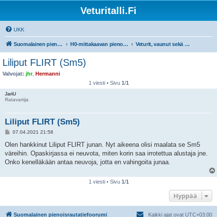
Veturitalli.Fi
UKK
Suomalainen pienoisrautatiefoorumi
H0-mittakaavan pienoisrautatiet
Veturit, vaunut sekä muu liikkuva kalusto
Liliput FLIRT (Sm5)
Valvojat:
jhr
,
Hermanni
1 viesti • Sivu
1
/
1
JariU
Ratavartija
Liliput FLIRT (Sm5)
V
07.04.2021 21:58
i
e
Olen hankkinut Liliput FLIRT junan. Nyt aikeena olisi maalata se Sm5
s
väreihin. Opaskirjassa ei neuvota, miten korin saa irrotettua alustaja jne.
t
i
Onko kenelläkään antaa neuvoja, jotta en vahingoita junaa.
1 viesti • Sivu
1
/
1
Hyppää
Suomalainen pienoisrautatiefoorumi
Kaikki ajat ovat
UTC+03:00