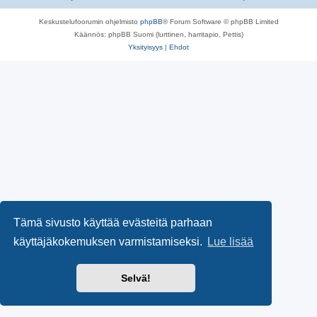
Keskustelufoorumin ohjelmisto
phpBB
® Forum Software © phpBB Limited
Käännös: phpBB Suomi (lurttinen, harritapio, Pettis)
Yksityisyys
|
Ehdot
Tämä sivusto käyttää evästeitä parhaan
käyttäjäkokemuksen varmistamiseksi.
Lue lisää
Selvä!