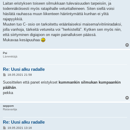
Laitan eristyksen toiseen silmukkaan tulevaisuuden tarpeisiin, ja
todennäköisesti myös ratapihalle veturitalleineen. Siten siellä voisi
häslätä rauhassa muun liikenteen häiriintymättä kunhan ei ylitä
rajapyykkiä.
Muuten tuo C- osio on tarkoitettu eräänlaiseksi maisema/vitriiniradaksi,
jolla vanhoja, tärkeitä vetureita voi "herkistellä". Kytken sen myös niin,
että siirtyminen digiajoon on napin painalluksen päässä.
Mukavaa kesäpuuhaa
Psi
Lämmittäjä
Re: Uusi alku radalle
V
18.05.2021 21:58
i
e
Suosittelen että panet eristykset
kummankin silmukan kumpaankin
s
päähän
.
t
i
pekka
seppom
Ratavartija
Re: Uusi alku radalle
V
19.05.2021 13:16