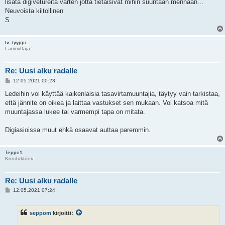
lisätä digivetureita varten jotta tietäisivät mihin suuntaan mennään...
Neuvoista kiitollinen
S
tv_tyyppi
Lämmittäjä
Re: Uusi alku radalle
V
12.05.2021 00:23
i
e
Ledeihin voi käyttää kaikenlaisia tasavirtamuuntajia, täytyy vain tarkistaa,
s
että jännite on oikea ja laittaa vastukset sen mukaan. Voi katsoa mitä
t
i
muuntajassa lukee tai varmempi tapa on mitata.
Digiasioissa muut ehkä osaavat auttaa paremmin.
Teppo1
Konduktööri
Re: Uusi alku radalle
V
12.05.2021 07:24
i
e
s
seppom
kirjoitti:
t
i