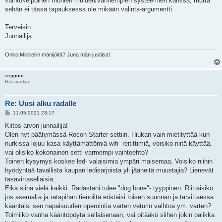
vaihtokelpoinen monien muiden/vanhempien systeemien kanssa, mutta
sehän ei tässä tapauksessa ole mikään valinta-argumentti.
Terveisin
Junnailija
Onko Mikkeliin mänijöitä? Juna män justiisa!
seppom
Ratavartija
Re: Uusi alku radalle
V
11.05.2021 23:17
i
e
Kiitos arvon junnailija!
s
Olen nyt päätymässä Rocon Starter-settiin. Hiukan vain mietityttää kun
t
i
nurkissa lojuu kasa käyttämättömiä wifi- reitittimiä, voisiko niitä käyttää,
vai olisiko kokonainen setti varmempi vaihtoehto?
Toinen kysymys koskee led- valaisimia ympäri maisemaa. Voisiko niihin
hyödyntää tavallista kaupan ledisarjoista yli jääneitä muustajia? Lienevät
tasavirtasellaisia...
Eikä siinä vielä kaikki. Radastani tulee "dog bone"- tyyppinen. Riittäisikö
jos asemalta ja ratapihan tienoilta eristäisi toisen suunnan ja tarvittaessa
kääntäisi sen napaisuuden operointia varten veturin vaihtoa ym. varten?
Toimiiko vanha kääntöpöytä sellaisenaan, vai pitääkö siihen jokin palikka