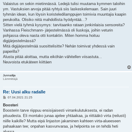
Valaistus on sekin mietinnässä. Ledejä tulisi muutama kymmen taloihin
ym. Vastuksien arvoja pitää ryhtyä siis laskeskelemaan. Sain juuri
tyhmän idean, kun löysin koristeledilamppujen toimivia muuntajia kaapin
perukoilta. Olisiko niitä mahdollista hyödyntää...?
Sitten vielä tyhmä kysymys: tarvitaanko rataan jonkinlaisia sensoreita?
Vanhassa Fleischmann- järjestelmässä oli liuskoja, joihin veturin
pohjassa oleva nasta otti kontaktin. Miten homma hoituu
digijärjestelmässä?
Mitä digijärjestelmää suosittelisitte? Nehän toimivat yhdessä vain
paperilla?
Alusta pitää aloittaa, mutta eiköhän vähitellen viisastuta...
Neuvoista etukäteen kiittäen
Junnailija
Lämmittäjä
Re: Uusi alku radalle
V
07.04.2021 21:25
i
e
Boosteri
s
Boosterin tarve riippuu ensisijaisesti virrankulutuksesta, ei radan
t
i
pituudesta. Eli montako junaa ajelee yhtäaikaa, ja riittääkö virta (reilusti)
niille kaikille? Mutta eipä linjaston jakaminen kahteen virta-alueeseen
pahaakaan tee; onpahan kasvunvaraa, ja helpointa se on tehdä heti
alussa.