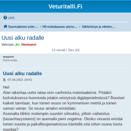
Veturitalli.Fi
UKK
Suomalainen pienoisrautatiefoorumi
H0-mittakaavan pienoisrautatiet
Sähköistys ja elektroniikka
Uusi alku radalle
Valvojat:
jhr
,
Hermanni
13 viestiä • Sivu
1
/
1
seppom
Ratavartija
Uusi alku radalle
V
07.04.2021 19:01
i
e
Hei!
s
Alan rakentaa uutta rataa osin vanhoista materiaaleista. Pitääkö
t
i
kiskotuksessa huomioida jotakin eristyksiä digijärjestelmässä? Boosteri
kaiketi tarvitaan, kun toinen osuus on kymmenisen metriä ja toinen
saman verran. Se osuus ainakin eristetään.
Asemalta lähtisi molempiin suuntiin silmukka, jolloin vaiheistus
(tasavirtasysteemi) on asemalla pieni ongelma. Olisiko viisasta eristää
toinen suunta ja paikallisoperaatioissa käsitellä sitä sitten osana toista
suuntaa?