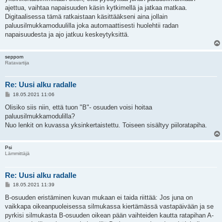
ajettua, vaihtaa napaisuuden käsin kytkimellä ja jatkaa matkaa.
Digitaalisessa tämä ratkaistaan käsittääkseni aina jollain
paluusilmukkamoduulilla joka automaattisesti huolehtii radan
napaisuudesta ja ajo jatkuu keskeytyksittä.
seppom
Ratavartija
Re: Uusi alku radalle
V
18.05.2021 11:06
i
e
Olisiko siis niin, että tuon "B"- osuuden voisi hoitaa
s
paluusilmukkamodulilla?
t
i
Nuo lenkit on kuvassa yksinkertaistettu. Toiseen sisältyy piiloratapiha.
Psi
Lämmittäjä
Re: Uusi alku radalle
V
18.05.2021 11:39
i
e
B-osuuden eristäminen kuvan mukaan ei taida riittää: Jos juna on
s
vaikkapa oikeanpuoleisessa silmukassa kiertämässä vastapäivään ja se
t
i
pyrkisi silmukasta B-osuuden oikean pään vaihteiden kautta ratapihan A-