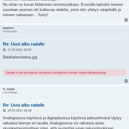
No eihän se kuvan liittäminen onnistunutkaan. B-osiolla tarkoitin toiseen
suuntaan aseman ohi kulkevaa raidetta, josta olisi yhteys ratapihalle ja
toiseen raiteeseen... Sorry!
seppom
Ratavartija
Re: Uusi alku radalle
V
17.05.2021 20:57
i
e
Ratahahmotelma.jpg
s
t
i
Sinulla ei ole tarvittavia oikeuksia nähdäksesi tämän viestin liitetiedostoja.
tv_tyyppi
Lämmittäjä
Re: Uusi alku radalle
V
18.05.2021 08:36
i
e
Analogisessa käytössä ja digitaalisessa käytössä paluusilmukat täytyy
s
ratkaista hieman eri tavalla. Analogisessa voi ratkaista asian
t
i
yksinkertaisimmillaan siten, että pysäyttää junan paluusilmukkaan