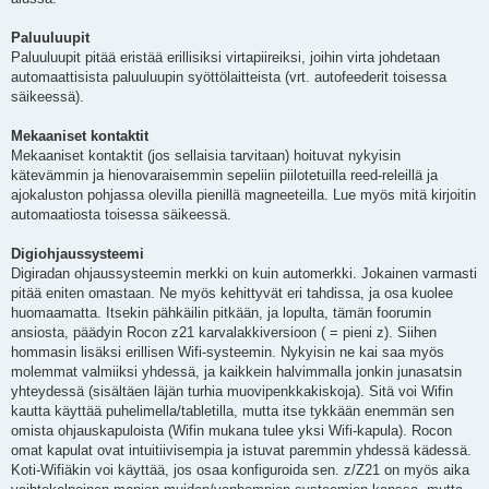
Paluuluupit
Paluuluupit pitää eristää erillisiksi virtapiireiksi, joihin virta johdetaan
automaattisista paluuluupin syöttölaitteista (vrt. autofeederit toisessa
säikeessä).
Mekaaniset kontaktit
Mekaaniset kontaktit (jos sellaisia tarvitaan) hoituvat nykyisin
kätevämmin ja hienovaraisemmin sepeliin piilotetuilla reed-releillä ja
ajokaluston pohjassa olevilla pienillä magneeteilla. Lue myös mitä kirjoitin
automaatiosta toisessa säikeessä.
Digiohjaussysteemi
Digiradan ohjaussysteemin merkki on kuin automerkki. Jokainen varmasti
pitää eniten omastaan. Ne myös kehittyvät eri tahdissa, ja osa kuolee
huomaamatta. Itsekin pähkäilin pitkään, ja lopulta, tämän foorumin
ansiosta, päädyin Rocon z21 karvalakkiversioon ( = pieni z). Siihen
hommasin lisäksi erillisen Wifi-systeemin. Nykyisin ne kai saa myös
molemmat valmiiksi yhdessä, ja kaikkein halvimmalla jonkin junasatsin
yhteydessä (sisältäen läjän turhia muovipenkkakiskoja). Sitä voi Wifin
kautta käyttää puhelimella/tabletilla, mutta itse tykkään enemmän sen
omista ohjauskapuloista (Wifin mukana tulee yksi Wifi-kapula). Rocon
omat kapulat ovat intuitiivisempia ja istuvat paremmin yhdessä kädessä.
Koti-Wifiäkin voi käyttää, jos osaa konfiguroida sen. z/Z21 on myös aika