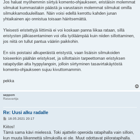
Jos haluat myöhemmin siirtyä komento-ohjaukseen, eristäisin molemmat
silmukat kummastakin päästä ja varustaisin molemmat silmukat omilla
silmukkamoduuleillaan. Näin voisi edellä kerrottu kahden junan
yhtaikainen ajo onnistua toisaan häiritsemättä.
Yleisesti eristettyjä liittimiä ei voi koskaan panna liikaa rataan, sillä
eristysten jälkiasentaminen voi olla työläämpää kuin niiden sillottaminen,
jos niitä on tullut pantua vääriin paikkohin.
En siis poistaisi alkuperäistä eristystä, vaan lisäisin silmukoiden
toiseenkin päähän eristykset, ja sillottaisin tarpeettoman eristyksen
ratapöydän alta hyppylangoin, jolloin siirtyminen tasavirtakäytöstä
komento-ohjaukseen sujuu kivuttomammin.
pekka
seppom
Ratavartija
Re: Uusi alku radalle
V
18.05.2021 20:17
i
e
Kiitos!
s
Tämä sama kävi mielessä. Toki ajattelin operoida ratapihalla vain silloin,
t
i
kun muuta liikennettä silmukoilla ei ole. Muut odottavat piiloratapihalla.