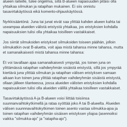
alueen raiteille, tulee ongelmia, sillä B-alueen napaisuuden pitäisi olla
yhtaikaa silmukan ja ratapihan mukainen. Ei siis onnistu
tasavirtakäytössä eikä komento-ohjauskäytössä.
Nyrkkisääntönä: Juna tai junat eivät saa ylittää kahden alueen kahta tai
useampaa alueiden välistä eristystä yhtaikaa, jos eristyksien kohdalla
napaisuuksien tulisi olla yhtaikaa toisilleen vastakkaiset.
Jos siirrät silmukoiden eristykset silmukoiden toiseen päähän, jolloin
silmukatkin ovat B-aluetta, voit ajaa mistä tahansa minne tahansa, mutta
et samanaikaisesti mistä tahansa minne tahansa:
Et voi tavallaan ajaa samanaikaisesti ympyrää, jos toinen juna on
ylittämässä ratapihan vaihderyhmän sisäistä eristystä, sillä jos ympyrää
kiertävä juna ylittää silmukan ja ratapihan välisen eristyksen samaan
aikaan kun toinen juna ylittää ratapihan vaihderyhmän sisäistä eristystä,
ollaan jälleen tilanteessa, jossa alueiden välisten eristyksien kohdalla
napaisuuksien tulisi olla alueiden välillä yhtaikaa toisilleen vastakkaiset.
Tasavirtakäytössä A-ja B-alueen voisi liittää toisiinsa
suunnanvaihtokytkimellä ja rataa syöttää joko A tai B-alueelta. Alueiden
välisen suunnnavaihtokytkimen toinen asento vastaa silmukka-ajoa ja
toinen ratapihan vaihderyhmän sisäisen eristyksen yliajoa (asennoiksi
vaikka "silmukka-ajo" ja "ratapiha-ajo").