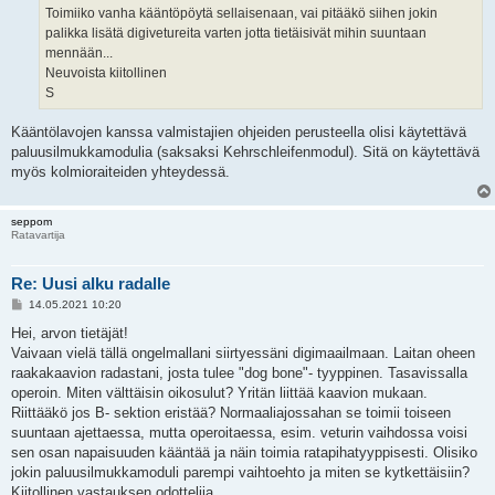
Toimiiko vanha kääntöpöytä sellaisenaan, vai pitääkö siihen jokin
palikka lisätä digivetureita varten jotta tietäisivät mihin suuntaan
mennään...
Neuvoista kiitollinen
S
Kääntölavojen kanssa valmistajien ohjeiden perusteella olisi käytettävä
paluusilmukkamodulia (saksaksi Kehrschleifenmodul). Sitä on käytettävä
myös kolmioraiteiden yhteydessä.
seppom
Ratavartija
Re: Uusi alku radalle
V
14.05.2021 10:20
i
e
Hei, arvon tietäjät!
s
Vaivaan vielä tällä ongelmallani siirtyessäni digimaailmaan. Laitan oheen
t
i
raakakaavion radastani, josta tulee "dog bone"- tyyppinen. Tasavissalla
operoin. Miten välttäisin oikosulut? Yritän liittää kaavion mukaan.
Riittääkö jos B- sektion eristää? Normaaliajossahan se toimii toiseen
suuntaan ajettaessa, mutta operoitaessa, esim. veturin vaihdossa voisi
sen osan napaisuuden kääntää ja näin toimia ratapihatyyppisesti. Olisiko
jokin paluusilmukkamoduli parempi vaihtoehto ja miten se kytkettäisiin?
Kiitollinen vastauksen odottelija...