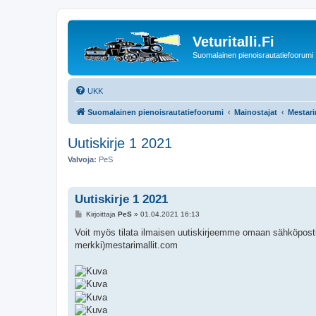
Veturitalli.Fi
Suomalainen pienoisrautatiefoorumi
UKK
Suomalainen pienoisrautatiefoorumi
Mainostajat
Mestari
Uutiskirje 1 2021
Valvoja:
PeS
Uutiskirje 1 2021
V
Kirjoittaja
PeS
»
01.04.2021 16:13
i
e
Voit myös tilata ilmaisen uutiskirjeemme omaan sähköpostii
s
merkki)mestarimallit.com
t
i