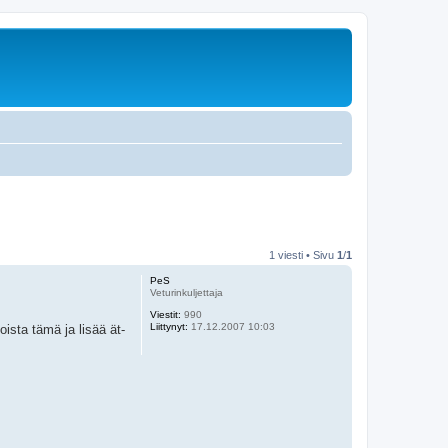
1 viesti • Sivu
1
/
1
PeS
Veturinkuljettaja
Viestit:
990
Liittynyt:
17.12.2007 10:03
ista tämä ja lisää ät-