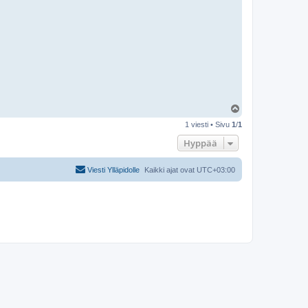
Y
l
1 viesti • Sivu
1
/
1
ö
s
Hyppää
Viesti Ylläpidolle
Kaikki ajat ovat
UTC+03:00