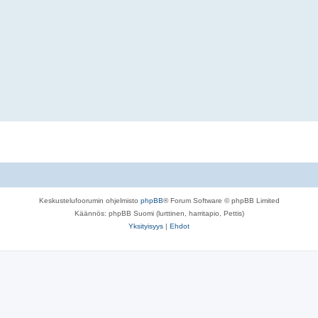
Keskustelufoorumin ohjelmisto
phpBB
® Forum Software © phpBB Limited
Käännös: phpBB Suomi (lurttinen, harritapio, Pettis)
Yksityisyys
|
Ehdot