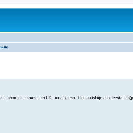
mallit
si, johon toimitamme sen PDF-muotoisena. Tilaa uutiskirje osoitteesta info(po