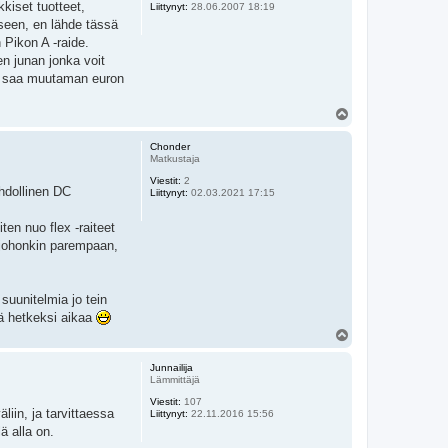
kiset tuotteet,
Liittynyt:
28.06.2007 18:19
iseen, en lähde tässä
 Pikon A -raide.
n junan jonka voit
ja saa muutaman euron
Y
l
ö
Chonder
s
Matkustaja
Viestit:
2
ahdollinen DC
Liittynyt:
02.03.2021 17:15
en nuo flex -raiteet
ä johonkin parempaan,
suunitelmia jo tein
ää hetkeksi aikaa
Y
l
ö
Junnailija
s
Lämmittäjä
Viestit:
107
liin, ja tarvittaessa
Liittynyt:
22.11.2016 15:56
ä alla on.