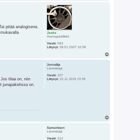
l
ö
s
 Tai pitää analogisena.
a mukavalla
Jaska
Asemapäällikkö
Viestit:
593
Liittynyt:
09.01.2007 10:58
Y
l
ö
Junnailija
s
Lämmittäjä
Viestit:
107
Jos tilaa on, niin
Liittynyt:
22.11.2016 15:56
et junapaketissa on.
Y
l
ö
Samuelsson
s
Lämmittäjä
Viestit:
314