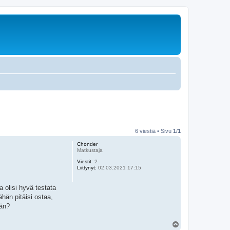
6 viestiä • Sivu
1
/
1
Chonder
Matkustaja
Viestit:
2
Liittynyt:
02.03.2021 17:15
 olisi hyvä testata
ähän pitäisi ostaa,
ään?
Y