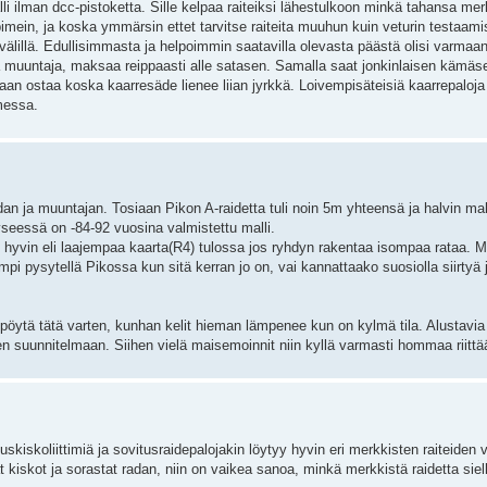
i ilman dcc-pistoketta. Sille kelpaa raiteiksi lähestulkoon minkä tahansa merk
n pimein, ja koska ymmärsin ettet tarvitse raiteita muuhun kuin veturin testaam
välillä. Edullisimmasta ja helpoimmin saatavilla olevasta päästä olisi varmaan
ja muuntaja, maksaa reippaasti alle satasen. Samalla saat jonkinlaisen kämäse
aan ostaa koska kaarresäde lienee liian jyrkkä. Loivempisäteisiä kaarrepalo
messa.
adan ja muuntajan. Tosiaan Pikon A-raidetta tuli noin 5m yhteensä ja halvin m
 kyseessä on -84-92 vuosina valmistettu malli.
 hyvin eli laajempaa kaarta(R4) tulossa jos ryhdyn rakentaa isompaa rataa. Mit
pi pysytellä Pikossa kun sitä kerran jo on, vai kannattaako suosiolla siirty
pöytä tätä varten, kunhan kelit hieman lämpenee kun on kylmä tila. Alustavia 
een suunnitelmaan. Siihen vielä maisemoinnit niin kyllä varmasti hommaa riitt
iskoliittimiä ja sovitusraidepalojakin löytyy hyvin eri merkkisten raiteiden vä
t kiskot ja sorastat radan, niin on vaikea sanoa, minkä merkkistä raidetta siell