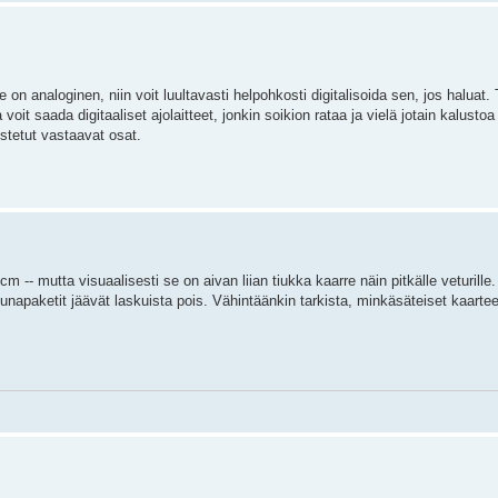
 on analoginen, niin voit luultavasti helpohkosti digitalisoida sen, jos haluat.
oit saada digitaaliset ajolaitteet, jonkin soikion rataa ja vielä jotain kalusto
stetut vastaavat osat.
- mutta visuaalisesti se on aivan liian tiukka kaarre näin pitkälle veturille. 
t junapaketit jäävät laskuista pois. Vähintäänkin tarkista, minkäsäteiset kaarte