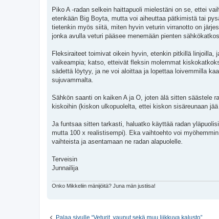
Piko A -radan selkein haittapuoli mielestäni on se, ettei vai
etenkään Big Boyta, mutta voi aiheuttaa pätkimistä tai pysä
tietenkin myös siitä, miten hyvin veturin virranotto on järj
jonka avulla veturi pääsee menemään pienten sähkökatkosk
Fleksiraiteet toimivat oikein hyvin, etenkin pitkillä linjoil
vaikeampia; katso, etteivät fleksin molemmat kiskokatkokset
sädettä löytyy, ja ne voi aloittaa ja lopettaa loivemmilla k
sujuvammalta.
Sähkön saanti on kaiken A ja O, joten älä sitten säästele ra
kiskoihin (kiskon ulkopuolelta, ettei kiskon sisäreunaan jää 
Ja funtsaa sitten tarkasti, haluatko käyttää radan yläpuolis
mutta 100 x realistisempi). Eka vaihtoehto voi myöhemmin 
vaihteista ja asentamaan ne radan alapuolelle.
Terveisin
Junnailija
Onko Mikkeliin mänijöitä? Juna män justiisa!
Palaa sivulle “Veturit, vaunut sekä muu liikkuva kalusto”