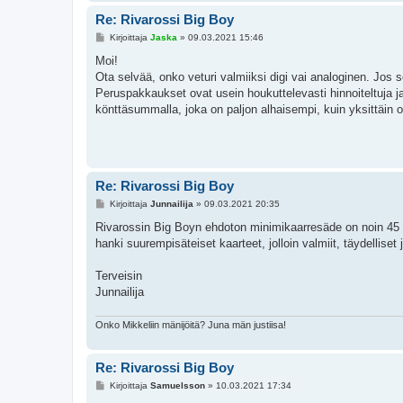
Re: Rivarossi Big Boy
V
Kirjoittaja
Jaska
»
09.03.2021 15:46
i
e
Moi!
s
Ota selvää, onko veturi valmiiksi digi vai analoginen. Jos se
t
i
Peruspakkaukset ovat usein houkuttelevasti hinnoiteltuja ja v
könttäsummalla, joka on paljon alhaisempi, kuin yksittäin o
Re: Rivarossi Big Boy
V
Kirjoittaja
Junnailija
»
09.03.2021 20:35
i
e
Rivarossin Big Boyn ehdoton minimikaarresäde on noin 45 cm -
s
hanki suurempisäteiset kaarteet, jolloin valmiit, täydellise
t
i
Terveisin
Junnailija
Onko Mikkeliin mänijöitä? Juna män justiisa!
Re: Rivarossi Big Boy
V
Kirjoittaja
Samuelsson
»
10.03.2021 17:34
i