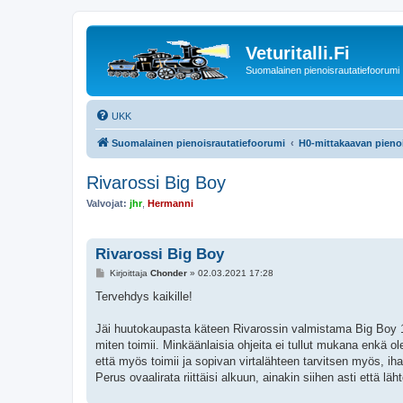
Veturitalli.Fi
Suomalainen pienoisrautatiefoorumi
UKK
Suomalainen pienoisrautatiefoorumi
H0-mittakaavan pienoi
Rivarossi Big Boy
Valvojat:
jhr
,
Hermanni
Rivarossi Big Boy
V
Kirjoittaja
Chonder
»
02.03.2021 17:28
i
e
Tervehdys kaikille!
s
t
i
Jäi huutokaupasta käteen Rivarossin valmistama Big Boy 15
miten toimii. Minkäänlaisia ohjeita ei tullut mukana enkä ole
että myös toimii ja sopivan virtalähteen tarvitsen myös, ih
Perus ovaalirata riittäisi alkuun, ainakin siihen asti että l