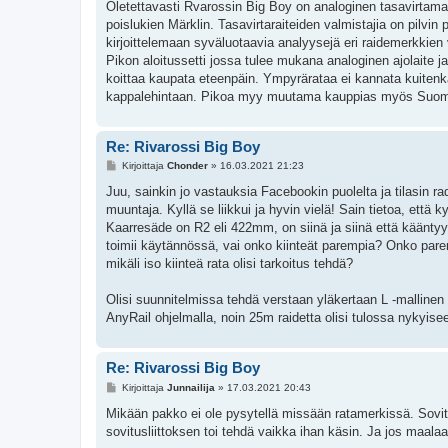
e
Oletettavasti Rvarossin Big Boy on analoginen tasavirtamall
s
poislukien Märklin. Tasavirtaraiteiden valmistajia on pilvi
t
i
kirjoittelemaan syväluotaavia analyysejä eri raidemerkkien 
Pikon aloitussetti jossa tulee mukana analoginen ajolaite 
koittaa kaupata eteenpäin. Ympyrärataa ei kannata kuitenk
kappalehintaan. Pikoa myy muutama kauppias myös Suo
Re: Rivarossi Big Boy
V
Kirjoittaja
Chonder
»
16.03.2021 21:23
i
e
Juu, sainkin jo vastauksia Facebookin puolelta ja tilasin r
s
muuntaja. Kyllä se liikkui ja hyvin vielä! Sain tietoa, että
t
i
Kaarresäde on R2 eli 422mm, on siinä ja siinä että kääntyy
toimii käytännössä, vai onko kiinteät parempia? Onko parem
mikäli iso kiinteä rata olisi tarkoitus tehdä?
Olisi suunnitelmissa tehdä verstaan yläkertaan L -mallinen 
AnyRail ohjelmalla, noin 25m raidetta olisi tulossa nykyis
Re: Rivarossi Big Boy
V
Kirjoittaja
Junnailija
»
17.03.2021 20:43
i
e
Mikään pakko ei ole pysytellä missään ratamerkissä. Sovitusk
s
sovitusliittoksen toi tehdä vaikka ihan käsin. Ja jos maalaa
t
i