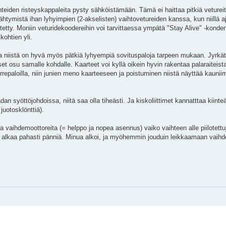
hteiden risteyskappaleita pysty sähköistämään. Tämä ei haittaa pitkiä vetureita,
htymistä ihan lyhyimpien (2-akselisten) vaihtovetureiden kanssa, kun niillä aja
estetty. Moniin veturidekoodereihin voi tarvittaessa ympätä "Stay Alive" -konden
ohtien yli.
la, ja niistä on hyvä myös pätkiä lyhyempiä sovituspaloja tarpeen mukaan. Jyrkät 
 osu samalle kohdalle. Kaarteet voi kyllä oikein hyvin rakentaa palaraiteista,
aarrepaloilla, niin junien meno kaarteeseen ja poistuminen niistä näyttää kaunii
dan syöttöjohdoissa, niitä saa olla tiheästi. Ja kiskoliittimet kannatttaa kiint
juotosklönttiä).
ia vaihdemoottoreita (= helppo ja nopea asennus) vaiko vaihteen alle piilotettu
alkaa pahasti pänniä. Minua alkoi, ja myöhemmin jouduin leikkaamaan vaihdem