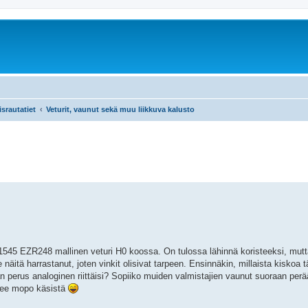
srautatiet
Veturit, vaunut sekä muu liikkuva kalusto
45 EZR248 mallinen veturi H0 koossa. On tulossa lähinnä koristeeksi, mutta
 näitä harrastanut, joten vinkit olisivat tarpeen. Ensinnäkin, millaista kiskoa t
an perus analoginen riittäisi? Sopiiko muiden valmistajien vaunut suoraan per
ähtee mopo käsistä