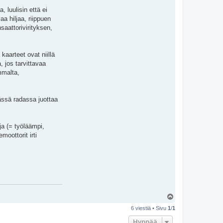
 luulisin että ei
a hiljaa, riippuen
saattorivirityksen,
kaarteet ovat niillä
 jos tarvittavaa
mmalta,
eässä radassa juottaa
ja (= työläämpi,
oottorit irti
Y
l
6 viestiä • Sivu
1
/
1
ö
s
Hyppää