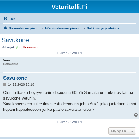
Veturitalli.Fi
UKK
Suomalainen pienoisrautatiefoorumi
H0-mittakaavan pienoisrautatiet
Sähköistys ja elektroniikka
Savukone
Valvojat:
jhr
,
Hermanni
1 viesti • Sivu
1
/
1
Veke
Ratavartija
Savukone
V
14.11.2020 15:19
i
e
Olen laittassa höyryveturiin decoderia 60975.Samalla on tarkoitus laittaa
s
savukone veturiin.
t
i
Savukoneeseen tulee ilmeisesti decoderin johto Aux1 joka juotetaan kiinni
kuparinkappaleeseen jonka päälle savulaite tulee ?
1 viesti • Sivu
1
/
1
Hyppää