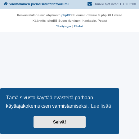
Suomalainen pienoisrautatiefoorumi
Kaikki ajat ovat
UTC+03:00
Keskustelufoorumin ohjelmisto
phpBB
® Forum Software © phpBB Limited
Käännös: phpBB Suomi (lurttinen, harritapio, Pettis)
Yksityisyys
|
Ehdot
Tämä sivusto käyttää evästeitä parhaan
käyttäjäkokemuksen varmistamiseksi.
Lue lisää
Selvä!