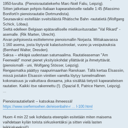
1950-luvulta. (Pienoisrautatiekerho Marc-Noël Faliu, Leipzig).
Sitten jatketaan pohjois-Italiaan kapearaiteiselle radalle 1:45 (Massimo
Boniforti'n pienoisrautatie Dortmundista).
Seuraavaksi esitellään sveitsiläistä Rhätische Bahn -rautatietä (Wolfgang
Schick, Löbau).
Sieltä edelleen Belgiaan epätavalliselle mielikuvitusradan "Val Rikard" -
asemalle. (Rik Marten, Utrecht).
Aivan pohjoisesta esittelemme pienoismallin Norjasta. Mittakaavassa
1:160 asema, josta löytyvät kalastustroolari, vuono ja vesiputouksia
(Bernhard Walter, Dresden).
Saksa -- ehkäpä uudestaan satumaailma. Rautatieaseman "Am
Feenwald" monet pienet yksityiskohdat yllättävät ja ihmetyttävät.
(pienoismalli - uni, Wolfgang Stösser, Leipzig).
Rengasmatka päättyy naapurimaanhan Ranskaan. Tällä kertaa Elsassiin,
missä jostakin Elsassin viinitien varrelta löytyy tunnelmallinen
kokonaisuus ja vaikuttava dioraama, joka sisältää tietysti kapearaiteisen
rautatien. Kaikki itse rakennettu (!). (Spazial 8, Patrice Hamm, Leipzig).
...
Pienoisrautatiefanit -- katsokaa ihmeessä!
https://www.swrfernsehen.de/eisenbahn-r ... l-100.html
Huom 4 min 22 sek kohdasta eteenpäin esitetään miten maisema
vaihdetaan kylän torista sirkuskentäksi ja sitten vielä lasten
leikkialueeksi(!)