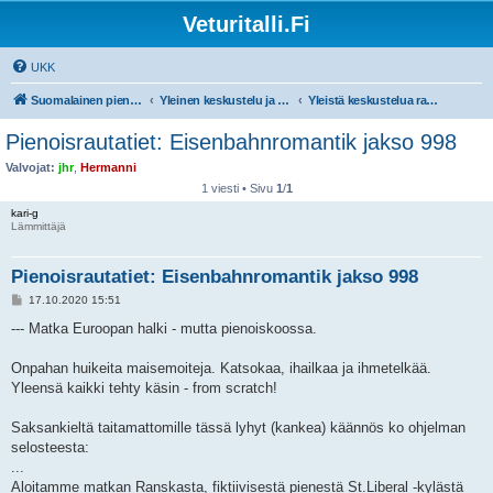
Veturitalli.Fi
UKK
Suomalainen pienoisrautatiefoorumi
Yleinen keskustelu ja muut mittakaavat
Yleistä keskustelua rautateistä ja pienoisrautateistä
Pienoisrautatiet: Eisenbahnromantik jakso 998
Valvojat:
jhr
,
Hermanni
1 viesti • Sivu
1
/
1
kari-g
Lämmittäjä
Pienoisrautatiet: Eisenbahnromantik jakso 998
V
17.10.2020 15:51
i
e
--- Matka Euroopan halki - mutta pienoiskoossa.
s
t
i
Onpahan huikeita maisemoiteja. Katsokaa, ihailkaa ja ihmetelkää.
Yleensä kaikki tehty käsin - from scratch!
Saksankieltä taitamattomille tässä lyhyt (kankea) käännös ko ohjelman
selosteesta:
...
Aloitamme matkan Ranskasta, fiktiivisestä pienestä St.Liberal -kylästä