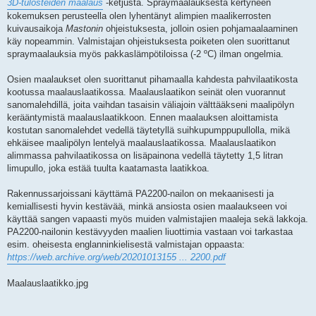
3D-tulosteiden maalaus
-ketjusta. Spraymaalauksesta kertyneen
kokemuksen perusteella olen lyhentänyt alimpien maalikerrosten
kuivausaikoja
Mastonin
ohjeistuksesta, jolloin osien pohjamaalaaminen
käy nopeammin. Valmistajan ohjeistuksesta poiketen olen suorittanut
spraymaalauksia myös pakkaslämpötiloissa (-2 ºC) ilman ongelmia.
Osien maalaukset olen suorittanut pihamaalla kahdesta pahvilaatikosta
kootussa maalauslaatikossa. Maalauslaatikon seinät olen vuorannut
sanomalehdillä, joita vaihdan tasaisin väliajoin välttääkseni maalipölyn
kerääntymistä maalauslaatikkoon. Ennen maalauksen aloittamista
kostutan sanomalehdet vedellä täytetyllä suihkupumppupullolla, mikä
ehkäisee maalipölyn lentelyä maalauslaatikossa. Maalauslaatikon
alimmassa pahvilaatikossa on lisäpainona vedellä täytetty 1,5 litran
limupullo, joka estää tuulta kaatamasta laatikkoa.
Rakennussarjoissani käyttämä PA2200-nailon on mekaanisesti ja
kemiallisesti hyvin kestävää, minkä ansiosta osien maalaukseen voi
käyttää sangen vapaasti myös muiden valmistajien maaleja sekä lakkoja.
PA2200-nailonin kestävyyden maalien liuottimia vastaan voi tarkastaa
esim. oheisesta englanninkielisestä valmistajan oppaasta:
https://web.archive.org/web/20201013155 ... 2200.pdf
Maalauslaatikko.jpg