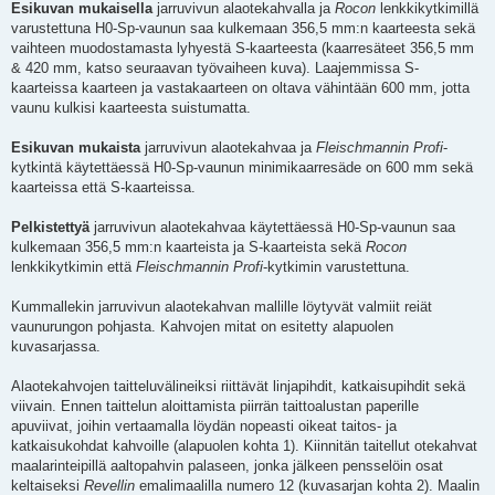
Esikuvan mukaisella
jarruvivun alaotekahvalla ja
Rocon
lenkkikytkimillä
varustettuna H0-Sp-vaunun saa kulkemaan 356,5 mm:n kaarteesta sekä
vaihteen muodostamasta lyhyestä S-kaarteesta (kaarresäteet 356,5 mm
& 420 mm, katso seuraavan työvaiheen kuva). Laajemmissa S-
kaarteissa kaarteen ja vastakaarteen on oltava vähintään 600 mm, jotta
vaunu kulkisi kaarteesta suistumatta.
Esikuvan mukaista
jarruvivun alaotekahvaa ja
Fleischmannin Profi
-
kytkintä käytettäessä H0-Sp-vaunun minimikaarresäde on 600 mm sekä
kaarteissa että S-kaarteissa.
Pelkistettyä
jarruvivun alaotekahvaa käytettäessä H0-Sp-vaunun saa
kulkemaan 356,5 mm:n kaarteista ja S-kaarteista sekä
Rocon
lenkkikytkimin että
Fleischmannin Profi
-kytkimin varustettuna.
Kummallekin jarruvivun alaotekahvan mallille löytyvät valmiit reiät
vaunurungon pohjasta. Kahvojen mitat on esitetty alapuolen
kuvasarjassa.
Alaotekahvojen taitteluvälineiksi riittävät linjapihdit, katkaisupihdit sekä
viivain. Ennen taittelun aloittamista piirrän taittoalustan paperille
apuviivat, joihin vertaamalla löydän nopeasti oikeat taitos- ja
katkaisukohdat kahvoille (alapuolen kohta 1). Kiinnitän taitellut otekahvat
maalarinteipillä aaltopahvin palaseen, jonka jälkeen pensselöin osat
keltaiseksi
Revellin
emalimaalilla numero 12 (kuvasarjan kohta 2). Maalin