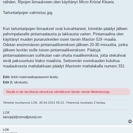
nähden. Ripojen liimaukseen olen käyttänyt
Micro Kristal Klearia
.
Tartuntaripojen valmistus.jpg
Kun tartuntaripojen liimaukset ovat kuivahtaneet, kiinnitän päädyt jälleen
pahvinpalaselle pintamaalausta ja lakkausta varten. Pintamaalina olen
käyttänyt muiden punaruskeiden osien tavoin
Maston 519
-maalia.
Odotan ensimmäisen pintamaalikerroksen jälkeen 20-30 minuuttia, jonka
jälkeen levitän osille toisen pintamaalikerroksen. Päätyjä
pintamaalatessani suihkutan vain ohuita maalikerroksia, jotta otekahvat
eivät paksuuntuisi liiaksi maalista. Seitsemän vuorokauden kuluttua
maalauksesta mattalakkaan päädyt
Mastonin
mattalakalla numero 331.
Edit:
linkki materiaalioppaaseen lisätty.
Edit 2:
oikoluettu.
Sinulla ei ole tarvittavia oikeuksia nähdäksesi tämän viestin liitetiedostoja.
Viimeksi muokannut
LOK
, 30.04.2021 00:22. Yhteensä muokattu 2 kertaa.
LOK
lakivija[ät]hotmail[piste]com
LOK