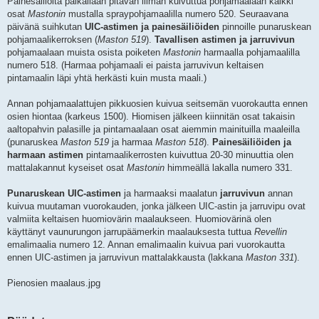
Painesäiliöitä paikallaan pitävän liiman kuivuttua pohjamaalaan kaikki
osat
Mastonin
mustalla spraypohjamaalilla numero 520. Seuraavana
päivänä suihkutan
UIC-astimen ja painesäiliöiden
pinnoille punaruskean
pohjamaalikerroksen (
Maston 519
).
Tavallisen astimen ja jarruvivun
pohjamaalaan muista osista poiketen
Mastonin
harmaalla pohjamaalilla
numero 518. (Harmaa pohjamaali ei paista jarruvivun keltaisen
pintamaalin läpi yhtä herkästi kuin musta maali.)
Annan pohjamaalattujen pikkuosien kuivua seitsemän vuorokautta ennen
osien hiontaa (karkeus 1500). Hiomisen jälkeen kiinnitän osat takaisin
aaltopahvin palasille ja pintamaalaan osat aiemmin mainituilla maaleilla
(punaruskea
Maston 519
ja harmaa
Maston 518
).
Painesäiliöiden ja
harmaan astimen
pintamaalikerrosten kuivuttua 20-30 minuuttia olen
mattalakannut kyseiset osat
Mastonin
himmeällä lakalla numero 331.
Punaruskean UIC-astimen
ja harmaaksi maalatun
jarruvivun
annan
kuivua muutaman vuorokauden, jonka jälkeen UIC-astin ja jarruvipu ovat
valmiita keltaisen huomiovärin maalaukseen. Huomiovärinä olen
käyttänyt vaunurungon jarrupäämerkin maalauksesta tuttua
Revellin
emalimaalia numero 12. Annan emalimaalin kuivua pari vuorokautta
ennen UIC-astimen ja jarruvivun mattalakkausta (lakkana
Maston 331
).
Pienosien maalaus.jpg