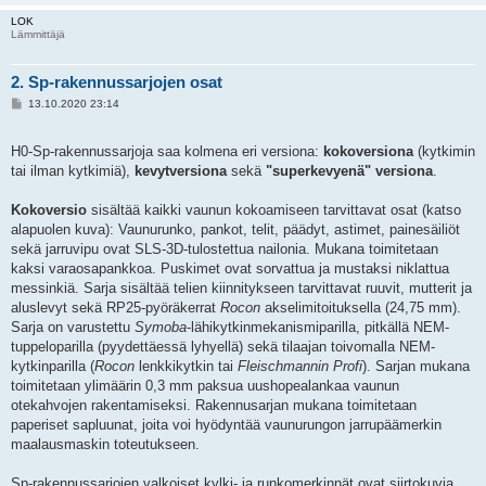
LOK
Lämmittäjä
2. Sp-rakennussarjojen osat
V
13.10.2020 23:14
i
e
s
H0-Sp-rakennussarjoja saa kolmena eri versiona:
kokoversiona
(kytkimin
t
i
tai ilman kytkimiä),
kevytversiona
sekä
"superkevyenä" versiona
.
Kokoversio
sisältää kaikki vaunun kokoamiseen tarvittavat osat (katso
alapuolen kuva): Vaunurunko, pankot, telit, päädyt, astimet, painesäiliöt
sekä jarruvipu ovat SLS-3D-tulostettua nailonia. Mukana toimitetaan
kaksi varaosapankkoa. Puskimet ovat sorvattua ja mustaksi niklattua
messinkiä. Sarja sisältää telien kiinnitykseen tarvittavat ruuvit, mutterit ja
aluslevyt sekä RP25-pyöräkerrat
Rocon
akselimitoituksella (24,75 mm).
Sarja on varustettu
Symoba
-lähikytkinmekanismiparilla, pitkällä NEM-
tuppeloparilla (pyydettäessä lyhyellä) sekä tilaajan toivomalla NEM-
kytkinparilla (
Rocon
lenkkikytkin tai
Fleischmannin Profi
). Sarjan mukana
toimitetaan ylimäärin 0,3 mm paksua uushopealankaa vaunun
otekahvojen rakentamiseksi. Rakennusarjan mukana toimitetaan
paperiset sapluunat, joita voi hyödyntää vaunurungon jarrupäämerkin
maalausmaskin toteutukseen.
Sp-rakennussarjojen valkoiset kylki- ja runkomerkinnät ovat siirtokuvia.