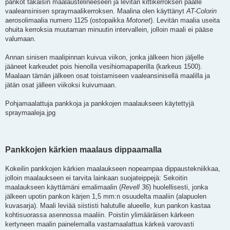
pankot takaisin maalaustelineeseen ja levitän kittikerroksen päälle
vaaleansinisen spraymaalikerroksen. Maalina olen käyttänyt
AT-Colorin
aerosolimaalia numero 1125 (ostopaikka
Motonet
). Levitän maalia useita
ohuita kerroksia muutaman minuutin intervallein, jolloin maali ei pääse
valumaan.
Annan sinisen maalipinnan kuivua viikon, jonka jälkeen hion jäljelle
jääneet karkeudet pois hienolla vesihiomapaperilla (karkeus 1500).
Maalaan tämän jälkeen osat toistamiseen vaaleansinisellä maalilla ja
jätän osat jälleen viikoksi kuivumaan.
Pohjamaalattuja pankkoja ja pankkojen maalaukseen käytettyjä
spraymaaleja.jpg
Pankkojen kärkien maalaus dippaamalla
Kokeilin pankkojen kärkien maalaukseen nopeampaa dippaustekniikkaa,
jolloin maalaukseen ei tarvita lainkaan suojateippejä: Sekoitin
maalaukseen käyttämäni emalimaalin (
Revell 36
) huolellisesti, jonka
jälkeen upotin pankon kärjen 1,5 mm:n osuudelta maaliin (alapuolen
kuvasarja). Maali leviää siististi halutulle alueelle, kun pankon kastaa
kohtisuorassa asennossa maaliin. Poistin ylimääräisen kärkeen
kertyneen maalin painelemalla vastamaalattua kärkeä varovasti