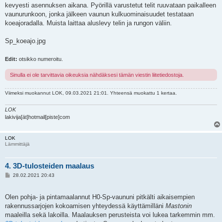
kevyesti asennuksen aikana. Pyörillä varustetut telit ruuvataan paikalleen
vaunurunkoon, jonka jälkeen vaunun kulkuominaisuudet testataan
koeajoradalla. Muista laittaa aluslevy telin ja rungon väliin.
Sp_koeajo.jpg
Edit:
otsikko numeroitu.
Sinulla ei ole tarvittavia oikeuksia nähdäksesi tämän viestin liitetiedostoja.
Viimeksi muokannut
LOK
, 09.03.2021 21:01. Yhteensä muokattu 1 kertaa.
LOK
lakivija[ät]hotmail[piste]com
LOK
Lämmittäjä
4. 3D-tulosteiden maalaus
V
28.02.2021 20:43
i
e
s
Olen pohja- ja pintamaalannut H0-Sp-vaununi pitkälti aikaisempien
t
i
rakennussarjojen kokoamisen yhteydessä käyttämilläni
Mastonin
maaleilla sekä lakoilla. Maalauksen perusteista voi lukea tarkemmin mm.