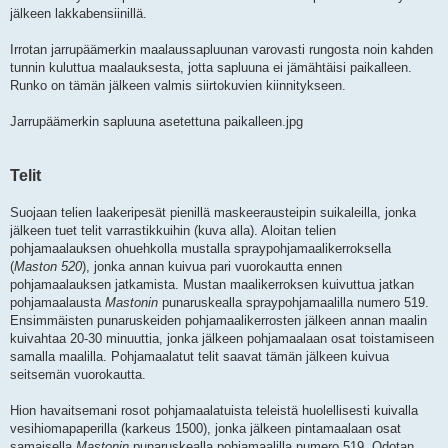
jälkeen lakkabensiinillä.
Irrotan jarrupäämerkin maalaussapluunan varovasti rungosta noin kahden
tunnin kuluttua maalauksesta, jotta sapluuna ei jämähtäisi paikalleen.
Runko on tämän jälkeen valmis siirtokuvien kiinnitykseen.
Jarrupäämerkin sapluuna asetettuna paikalleen.jpg
Telit
Suojaan telien laakeripesät pienillä maskeerausteipin suikaleilla, jonka
jälkeen tuet telit varrastikkuihin (kuva alla). Aloitan telien
pohjamaalauksen ohuehkolla mustalla spraypohjamaalikerroksella
(
Maston 520
), jonka annan kuivua pari vuorokautta ennen
pohjamaalauksen jatkamista. Mustan maalikerroksen kuivuttua jatkan
pohjamaalausta
Mastonin
punaruskealla spraypohjamaalilla numero 519.
Ensimmäisten punaruskeiden pohjamaalikerrosten jälkeen annan maalin
kuivahtaa 20-30 minuuttia, jonka jälkeen pohjamaalaan osat toistamiseen
samalla maalilla. Pohjamaalatut telit saavat tämän jälkeen kuivua
seitsemän vuorokautta.
Hion havaitsemani rosot pohjamaalatuista teleistä huolellisesti kuivalla
vesihiomapaperilla (karkeus 1500), jonka jälkeen pintamaalaan osat
samaisella
Mastonin
punaruskealla pohjamaalilla numero 519. Odotan