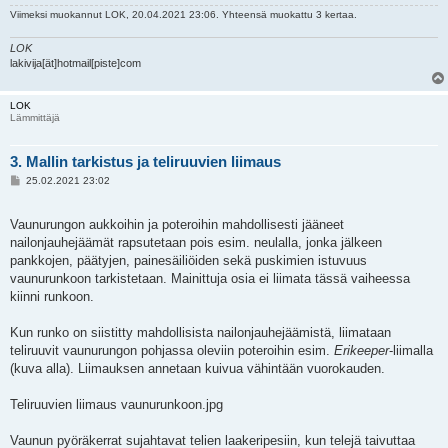
Viimeksi muokannut
LOK
, 20.04.2021 23:06. Yhteensä muokattu 3 kertaa.
LOK
lakivija[ät]hotmail[piste]com
LOK
Lämmittäjä
3. Mallin tarkistus ja teliruuvien liimaus
V
25.02.2021 23:02
i
e
s
Vaunurungon aukkoihin ja poteroihin mahdollisesti jääneet
t
i
nailonjauhejäämät rapsutetaan pois esim. neulalla, jonka jälkeen
pankkojen, päätyjen, painesäiliöiden sekä puskimien istuvuus
vaunurunkoon tarkistetaan. Mainittuja osia ei liimata tässä vaiheessa
kiinni runkoon.
Kun runko on siistitty mahdollisista nailonjauhejäämistä, liimataan
teliruuvit vaunurungon pohjassa oleviin poteroihin esim.
Erikeeper
-liimalla
(kuva alla). Liimauksen annetaan kuivua vähintään vuorokauden.
Teliruuvien liimaus vaunurunkoon.jpg
Vaunun pyöräkerrat sujahtavat telien laakeripesiin, kun telejä taivuttaa