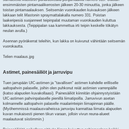
ensimmäisten pintamaalikerrosten jälkeen 20-30 minuuttia, jonka jälkeen
toistan pintamaalauksen. Seitsemän vuorokauden kuivauksen jälkeen
lakkaan telit
Mastonin
spraymattalakalla numero 331. Poistan
laakeripesiä suojanneet teipinpalat muutaman vuorokauden kuluttua
lakkauksesta. (Teippipalan saa kammettua irti teipin keskelle tökätyn
neulan avulla.)
Asennan pyöräkerrat teleihin, kun lakka on kuivunut vähintään seitsemän
vuorokautta.
Telien maalaus.jpg
Astimet, painesäiliöt ja jarruvipu
Tuen jarrupään UIC-astimen ja "tavallisen" astimen kahdelle erilliselle
aaltopahvin palaselle, joihin olen puhkonut reiät astimien varrenpäille
(katso alapuolen kuvakollaasi). Painesäiliöt kiinnitän ohjainnystyistään
UIC-astimen pahvinpalaselle pienillä liimatipoilla. Jarruvivun asetan
kolmannelle aaltopahvin palaselle maalarinteipin liimapinnan päälle.
(Myöhemmissä maalausvaiheissa jarruvipu kannattaa liimata alapuolen
kuvan mukaisesti pienen tikun varaan, jolloin vivun reuna-alueet
maalautuvat siistimmin.)