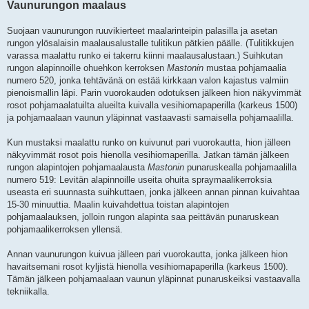
Vaunurungon maalaus
Suojaan vaunurungon ruuvikierteet maalarinteipin palasilla ja asetan
rungon ylösalaisin maalausalustalle tulitikun pätkien päälle. (Tulitikkujen
varassa maalattu runko ei takerru kiinni maalausalustaan.) Suihkutan
rungon alapinnoille ohuehkon kerroksen
Mastonin
mustaa pohjamaalia
numero 520, jonka tehtävänä on estää kirkkaan valon kajastus valmiin
pienoismallin läpi. Parin vuorokauden odotuksen jälkeen hion näkyvimmät
rosot pohjamaalatuilta alueilta kuivalla vesihiomapaperilla (karkeus 1500)
ja pohjamaalaan vaunun yläpinnat vastaavasti samaisella pohjamaalilla.
Kun mustaksi maalattu runko on kuivunut pari vuorokautta, hion jälleen
näkyvimmät rosot pois hienolla vesihiomaperilla. Jatkan tämän jälkeen
rungon alapintojen pohjamaalausta
Mastonin
punaruskealla pohjamaalilla
numero 519: Levitän alapinnoille useita ohuita spraymaalikerroksia
useasta eri suunnasta suihkuttaen, jonka jälkeen annan pinnan kuivahtaa
15-30 minuuttia. Maalin kuivahdettua toistan alapintojen
pohjamaalauksen, jolloin rungon alapinta saa peittävän punaruskean
pohjamaalikerroksen yllensä.
Annan vaunurungon kuivua jälleen pari vuorokautta, jonka jälkeen hion
havaitsemani rosot kyljistä hienolla vesihiomapaperilla (karkeus 1500).
Tämän jälkeen pohjamaalaan vaunun yläpinnat punaruskeiksi vastaavalla
tekniikalla.