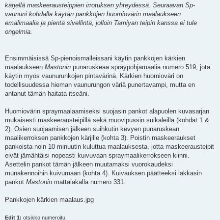
kärjellä maskeerausteippien irrotuksen yhteydessä. Seuraavan Sp-
vaununi kohdalla käytän pankkojen huomiovärin maalaukseen
emalimaalia ja pientä sivellintä, jolloin Tamiyan teipin kanssa ei tule
ongelmia.
Ensimmäisissä Sp-pienoismalleissani käytin pankkojen kärkien
maalaukseen
Mastonin
punaruskeaa spraypohjamaalia numero 519, jota
käytin myös vaunurunkojen pintavärinä. Kärkien huomioväri on
todellisuudessa hieman vaunurungon väriä punertavampi, mutta en
antanut tämän haitata itseäni.
Huomiovärin spraymaalaamiseksi suojasin pankot alapuolen kuvasarjan
mukaisesti maskeerausteipillä sekä muovipussin suikaleilla (kohdat 1 &
2). Osien suojaamisen jälkeen suihkutin kevyen punaruskean
maalikerroksen pankkojen kärjille (kohta 3). Poistin maskeeraukset
pankoista noin 10 minuutin kuluttua maalauksesta, jotta maskeerausteipit
eivät jämähtäisi nopeasti kuivuvaan spraymaalikerrokseen kiinni.
Asettelin pankot tämän jälkeen muutamaksi vuorokaudeksi
munakennoihin kuivumaan (kohta 4). Kuivauksen päätteeksi lakkasin
pankot
Mastonin
mattalakalla numero 331.
Pankkojen kärkien maalaus.jpg
Edit 1:
otsikko numeroitu.