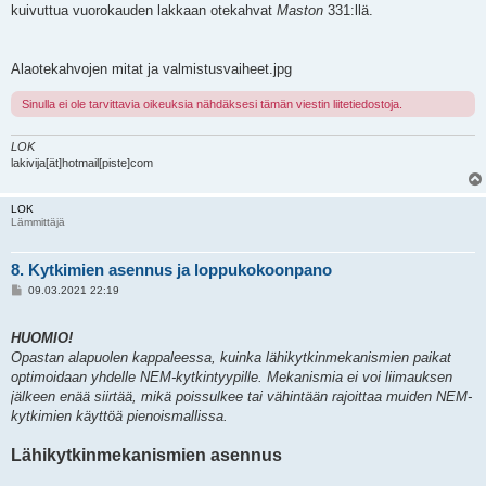
kuivuttua vuorokauden lakkaan otekahvat
Maston
331:llä.
Alaotekahvojen mitat ja valmistusvaiheet.jpg
Sinulla ei ole tarvittavia oikeuksia nähdäksesi tämän viestin liitetiedostoja.
LOK
lakivija[ät]hotmail[piste]com
LOK
Lämmittäjä
8. Kytkimien asennus ja loppukokoonpano
V
09.03.2021 22:19
i
e
s
HUOMIO!
t
i
Opastan alapuolen kappaleessa, kuinka lähikytkinmekanismien paikat
optimoidaan yhdelle NEM-kytkintyypille. Mekanismia ei voi liimauksen
jälkeen enää siirtää, mikä poissulkee tai vähintään rajoittaa muiden NEM-
kytkimien käyttöä pienoismallissa.
Lähikytkinmekanismien asennus