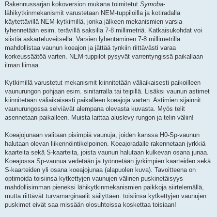
Rakennussarjan kokoversion mukana toimitetut
Symoba
-
lähikytkinmekanismit varustetaan NEM-tuppiloilla ja kotiradalla
käytettävillä NEM-kytkimillä, jonka jälkeen mekanismien varsia
lyhennetään esim. terävillä saksilla 7-8 millimetriä. Katkaisukohdat voi
siistiä askarteluveitsellä. Varsien lyhentäminen 7-8 millimetrillä
mahdollistaa vaunun koeajon ja jättää tynkiin riittävästi varaa
korkeussäätöä varten. NEM-tuppilot pysyvät varrentyngissä paikallaan
ilman liimaa.
Kytkimillä varustetut mekanismit kiinnitetään väliaikaisesti paikoilleen
vaunurungon pohjaan esim. sinitarralla tai teipillä. Lisäksi vaunun astimet
kiinnitetään väliaikaisesti paikalleen koeajoja varten. Astimien sijainnit
vaunurungossa selviävät alempana olevasta kuvasta. Myös telit
asennetaan paikalleen. Muista laittaa aluslevy rungon ja telin väliin!
Koeajojunaan valitaan pisimpiä vaunuja, joiden kanssa H0-Sp-vaunun
halutaan olevan liikennöintikelpoinen. Koeajoradalle rakennetaan jyrkkiä
kaarteita sekä S-kaarteita, joista vaunun halutaan kulkevan osana junaa.
Koeajossa Sp-vaunua vedetään ja työnnetään jyrkimpien kaarteiden sekä
S-kaarteiden yli osana koeajojunaa (alapuolen kuva). Tavoitteena on
optimoida toisiinsa kytkettyjen vaunujen välinen puskinetäisyys
mahdollisimman pieneksi lähikytkinmekanismien paikkoja siirtelemällä,
mutta riittävät turvamarginaalit säilyttäen: toisiinsa kytkettyjen vaunujen
puskimet eivät saa missään olosuhteissa koskettaa toisiaan!