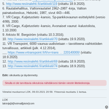
5.
http://www.resiinalehti.fi/artikkeli/119
(viitattu 18.9.2020).
6. Rautatiehallitus,
Valtionrautatiet 1962–1987
-kirja, Valtion
painatuskeskus, Helsinki, 1987, sivut 443—446.
7. VR Cargo,
Kuljetustieto
-kansio, Sp-pankkovaunun esittelylehti (versio
4/99), 2000.
8. VR Cargo,
Kuljetustieto
-kansio, Avonaiset vaunut -kalustolista,
1.10.2000.
9. Arkisto M. Bergström (viitattu 10.3.2016).
10.
http://www.resiinalehti.fi/artikkeli/70
(viitattu 19.9.2020).
11. VR Transpoint, 6000 vaunua uudistetaan – tavoitteena vaihtotöiden
turvallisuus, artikkeli (julk. 4.12.2014),
https://www.vrtranspoint.fi/fi/vr-trans ... 220140000/
(viitattu
___
18.9.2020).
12.
http://www.resiinalehti.fi/artikkeli/69
(viitattu 18.9.2020).
13.
http://www.resiinalehti.fi/artikkeli/74
(viitattu 18.9.2020).
Edit:
oikoluettu ja täydennetty.
Sinulla ei ole tarvittavia oikeuksia nähdäksesi tämän viestin liitetiedostoja.
Viimeksi muokannut
LOK
, 09.03.2021 20:58. Yhteensä muokattu 1 kertaa.
LOK
lakivija[ät]hotmail[piste]com