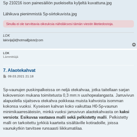
Sp 210216 ison painesäiliön puoleiselta kyljeltä kuvattuna.jpg
Lähikuva pienimmistä Sp-siirtokuvista.jpg
Sinulla ei ole tarvittavia oikeuksia nähdäksesi tämän viestin liitetiedostoja.
LOK
lakivija[ät]hotmail[piste]com
LOK
Lämmittäjä
7. Alaotekahvat
V
09.03.2021 21:18
i
e
s
Sp-vaunujen puskinpalkeissa on neljä otekahvaa, jotka taitellaan sarjan
t
i
kokoversion mukana toimitetusta 0,3 mm:n uushopealangasta. Jarruvivun
alapuolella sijaitseva otekahva poikkeaa muista kahvoista isomman
kokonsa vuoksi. Kyseisen kahvan koko vaikuttaa H0-Sp-vaunun
minimikaarresäteisiin, minkä vuoksi jarruvivun alaotekahvasta on
kaksi
versiota
:
Esikuvaa vastaava malli sekä pelkistetty malli
. Pelkistetty
malli on tarkoitettu jyrkkiä kaarteita sisältäville kotiradoille, joissa
vaunukytkin tarvitsee runsaasti liikkumatilaa.