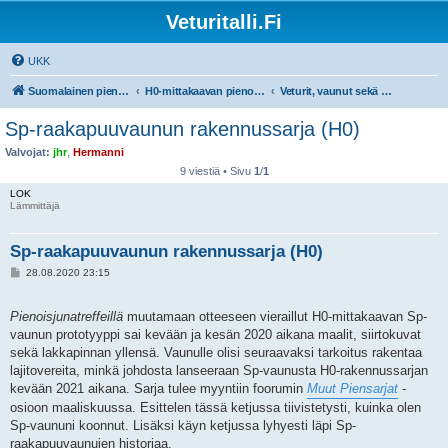
Veturitalli.Fi
UKK
Suomalainen pienoisrautatiefoorumi
H0-mittakaavan pienoisrautatiet
Veturit, vaunut sekä muu liikkuva kalusto
Sp-raakapuuvaunun rakennussarja (H0)
Valvojat:
jhr
,
Hermanni
9 viestiä • Sivu
1
/
1
LOK
Lämmittäjä
Sp-raakapuuvaunun rakennussarja (H0)
V
28.08.2020 23:15
i
e
s
Pienoisjunatreffeillä
muutamaan otteeseen vieraillut H0-mittakaavan Sp-
t
i
vaunun prototyyppi sai kevään ja kesän 2020 aikana maalit, siirtokuvat
sekä lakkapinnan yllensä. Vaunulle olisi seuraavaksi tarkoitus rakentaa
lajitovereita, minkä johdosta lanseeraan Sp-vaunusta H0-rakennussarjan
kevään 2021 aikana. Sarja tulee myyntiin foorumin
Muut Piensarjat
-
osioon maaliskuussa. Esittelen tässä ketjussa tiivistetysti, kuinka olen
Sp-vaununi koonnut. Lisäksi käyn ketjussa lyhyesti läpi Sp-
raakapuuvaunujen historiaa.