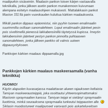
maalipurkin sisäseiniin. Maalasin pankon toisen kärjen vastaavalla
tekniikalla, jonka jälkeen asetin pankon munakennoon kuivumaan
alempana esitetyn maalausohjeen mukaisesti. Mattalakkasin pankot
Maston 331
:llä parin vuorokauden kuluttua kärkien maalauksesta.
Mikäli pankon dippaus epäonnistui, niin pyyhin tuoreen emalimaalin
suurimmilta osiltaan sanomalehteen. Loput emalimaalin jäänteet pesin
pois siveltimellä pienessä lakkabensiinillä täytetyssä kupissa. Imeytin
lakkabensiinin jäänteet pestyn pankon pinnoilta puhtaaseen
sanomalehteen, jonka jälkeen pankko oli valmis uuteen
dippausyritykseen.
Pankkojen kärkien maalaus dippaamalla.jpg
Pankkojen kärkien maalaus maskeeraamalla (vanha
tekniikka)
HUOMIO!
Käytin alapuolen kuvasarjassa maalattavan alueen rajaukseen keltaista
Tamiyan maskeerausteippiä, joka osoittautui yhteensopimattomaksi
Mastonin spraymaalien kanssa: Tamiyan teippi ei sietänyt spraymaalin
liuottimia, minkä seurauksena spraymaalia tunkeutui teippausten alle.
Siklasin muodostuneet maalipurseet varovasti pois askarteluveitsen