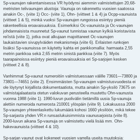
Sp-vaunujen rakentamisessa VR hyödynsi aiemmin valmistettujen 20,68-
metristen telivaunujen alustoja: Vaunuja on rakennettu vuosien saatossa
ainakin Oc-, (viite 1) Occ- (viite 1), Ohn- (viitteet 1 & 4) ja Ocpp-vaunuista
(viitteet 1 & 5), minkä vuoksi Sp-vaunujen rungoissa esiintyy pieniä
rakenteellisia eroavaisuuksia. Esimerkiksi Oc-vaunuista ja Oc-vaunujen
johdannaisista muunnetut Sp-vaunut tunnistaa vaunun kylkiä koristavista
rei'istä (viite 1), jotka ovat alkujaan majoittaneet Oc-vaunujen
laukaistavien sivupylväiden mekanismeja (viite 6). Erilaisten runkojen
lisäksi Sp-vaunuissa on käytetty kahta eri pankkomallia: harmaata 2,55
metrin pankkoa sekä 2,65 metrin sinistä pankkoa (viite 7). Myös
taarapainoissa esiintyy pieniä eroavaisuuksia eri Sp-sarjojen kesken
(viitteet 2 & 8).
Vanhimmat Sp-vaunut numeroitiin valmistuessaan välille 73601—73800 ja
73801—74651 (viite 2). Ensimmäisten Sp-vaunujen valmistusvuodesta ei
ole löytynyt kirjallista dokumentaatiota, mutta ainakin Sp-yksilö 73675 on
valmistajalaatasta otetun valokuvan perusteella muutettu Ohn-vaunusta
vuonna 1988 (viite 1). 1990-luvun puolivälin tietämillä uusia Sp-vaunuja
alettiin numeroida numerosta 210001 ylöspäin (viite 9). Lokakuussa 2000
Sp-vaunujen yhteenlaskettu lukumäärä kohosi 1660 yksilöön, mikä tekee
Sp-sarjasta yhden VR:n runsaslukuisimmista vaunusarjoista (viite 8).
2000-luvun aikana Sp-vaunuja on valmistettu vielä lisää mm. Ohn-
hakevaunuista (viitteet 4 & 10).
Sp-sarjan vaunut ovat kokeneet vuosien varrella useita muutoksia: