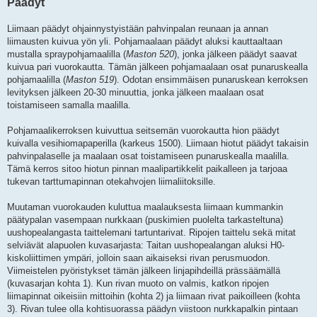
Päädyt
Liimaan päädyt ohjainnystyistään pahvinpalan reunaan ja annan
liimausten kuivua yön yli. Pohjamaalaan päädyt aluksi kauttaaltaan
mustalla spraypohjamaalilla (
Maston 520
), jonka jälkeen päädyt saavat
kuivua pari vuorokautta. Tämän jälkeen pohjamaalaan osat punaruskealla
pohjamaalilla (
Maston 519
). Odotan ensimmäisen punaruskean kerroksen
levityksen jälkeen 20-30 minuuttia, jonka jälkeen maalaan osat
toistamiseen samalla maalilla.
Pohjamaalikerroksen kuivuttua seitsemän vuorokautta hion päädyt
kuivalla vesihiomapaperilla (karkeus 1500). Liimaan hiotut päädyt takaisin
pahvinpalaselle ja maalaan osat toistamiseen punaruskealla maalilla.
Tämä kerros sitoo hiotun pinnan maalipartikkelit paikalleen ja tarjoaa
tukevan tarttumapinnan otekahvojen liimaliitoksille.
Muutaman vuorokauden kuluttua maalauksesta liimaan kummankin
päätypalan vasempaan nurkkaan (puskimien puolelta tarkasteltuna)
uushopealangasta taittelemani tartuntarivat. Ripojen taittelu sekä mitat
selviävät alapuolen kuvasarjasta: Taitan uushopealangan aluksi H0-
kiskoliittimen ympäri, jolloin saan aikaiseksi rivan perusmuodon.
Viimeistelen pyöristykset tämän jälkeen linjapihdeillä prässäämällä
(kuvasarjan kohta 1). Kun rivan muoto on valmis, katkon ripojen
liimapinnat oikeisiin mittoihin (kohta 2) ja liimaan rivat paikoilleen (kohta
3). Rivan tulee olla kohtisuorassa päädyn viistoon nurkkapalkin pintaan