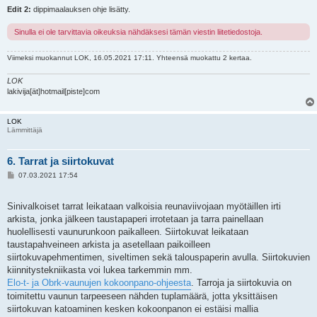
Edit 2:
dippimaalauksen ohje lisätty.
Sinulla ei ole tarvittavia oikeuksia nähdäksesi tämän viestin liitetiedostoja.
Viimeksi muokannut
LOK
, 16.05.2021 17:11. Yhteensä muokattu 2 kertaa.
LOK
lakivija[ät]hotmail[piste]com
LOK
Lämmittäjä
6. Tarrat ja siirtokuvat
V
07.03.2021 17:54
i
e
s
Sinivalkoiset tarrat leikataan valkoisia reunaviivojaan myötäillen irti
t
i
arkista, jonka jälkeen taustapaperi irrotetaan ja tarra painellaan
huolellisesti vaunurunkoon paikalleen. Siirtokuvat leikataan
taustapahveineen arkista ja asetellaan paikoilleen
siirtokuvapehmentimen, siveltimen sekä talouspaperin avulla. Siirtokuvien
kiinnitystekniikasta voi lukea tarkemmin mm.
Elo-t- ja Obrk-vaunujen kokoonpano-ohjeesta
. Tarroja ja siirtokuvia on
toimitettu vaunun tarpeeseen nähden tuplamäärä, jotta yksittäisen
siirtokuvan katoaminen kesken kokoonpanon ei estäisi mallia