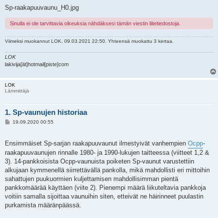
Sp-raakapuuvaunu_H0.jpg
Sinulla ei ole tarvittavia oikeuksia nähdäksesi tämän viestin liitetiedostoja.
Viimeksi muokannut
LOK
, 09.03.2021 22:50. Yhteensä muokattu 3 kertaa.
LOK
lakivija[ät]hotmail[piste]com
LOK
Lämmittäjä
1. Sp-vaunujen historiaa
V
19.09.2020 00:55
i
e
s
Ensimmäiset Sp-sarjan raakapuuvaunut ilmestyivät vanhempien
Ocpp
-
t
i
raakapuuvaunujen rinnalle 1980- ja 1990-lukujen taitteessa (viitteet 1,2 &
3). 14-pankkoisista Ocpp-vaunuista poiketen Sp-vaunut varustettiin
alkujaan kymmenellä siirrettävällä pankolla, mikä mahdollisti eri mittoihin
sahattujen puukuormien kuljettamisen mahdollisimman pientä
pankkomäärää käyttäen (viite 2). Pienempi määrä liikuteltavia pankkoja
voitiin samalla sijoittaa vaunuihin siten, etteivät ne häirinneet puulastin
purkamista määränpäässä.