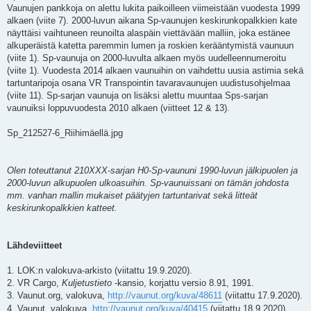
Vaunujen pankkoja on alettu lukita paikoilleen viimeistään vuodesta 1999
alkaen (viite 7). 2000-luvun aikana Sp-vaunujen keskirunkopalkkien kate
näyttäisi vaihtuneen reunoilta alaspäin viettävään malliin, joka estänee
alkuperäistä katetta paremmin lumen ja roskien kerääntymistä vaunuun
(viite 1). Sp-vaunuja on 2000-luvulta alkaen myös uudelleennumeroitu
(viite 1). Vuodesta 2014 alkaen vaunuihin on vaihdettu uusia astimia sekä
tartuntaripoja osana VR Transpointin tavaravaunujen uudistusohjelmaa
(viite 11). Sp-sarjan vaunuja on lisäksi alettu muuntaa Sps-sarjan
vaunuiksi loppuvuodesta 2010 alkaen (viitteet 12 & 13).
Sp_212527-6_Riihimäellä.jpg
Olen toteuttanut 210XXX-sarjan H0-Sp-vaununi 1990-luvun jälkipuolen ja
2000-luvun alkupuolen ulkoasuihin. Sp-vaunuissani on tämän johdosta
mm. vanhan mallin mukaiset päätyjen tartuntarivat sekä litteät
keskirunkopalkkien katteet.
Lähdeviitteet
1. LOK:n valokuva-arkisto (viitattu 19.9.2020).
2. VR Cargo,
Kuljetustieto
-kansio, korjattu versio 8.91, 1991.
3. Vaunut.org, valokuva,
http://vaunut.org/kuva/48611
(viitattu 17.9.2020).
4. Vaunut, valokuva,
http://vaunut.org/kuva/40415
(viitattu 18.9.2020).