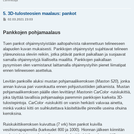
Lämmittäjä
5. 3D-tulosteosien maalaus: pankot
V
02.03.2021 23:03
i
e
s
Pankkojen pohjamaalaus
t
i
Tuen pankot ohjainnystyistään aaltopahvista rakennettuun telineeseen
alapuolen kuvan mukaisesti. Pankkojen ohjainnystyt sujahtavat telineen
yläreunoissa oleviin reikiin, jotka pitävät pankot paikallaan ja suojaavat
samalla ohjainnystyjä liialliselta maalilta. Pankkojen paikallaan
pysymisen olen varmistanut laittamalla ohjainnystyihin pienet liimatipat
ennen telineeseen asettelua.
Levitän pankoille aluksi mustan pohjamaalikerroksen (
Maston 520
), jonka
annan kuivua pari vuorokautta ennen pohjustustöiden jatkamista. Mustan
pohjamaalikerroksen päälle olen levittänyt
Mastonin CarColor
-ruiskukittiä,
joka täyttää tavallisia pohjamaaleja paremmin pankkojen karkeita 3D-
tulostepintoja.
CarColor
-ruiskukitti on varsin herkästi valuvaa ainetta,
minkä vuoksi kitti on suihkutettava käsiteltäville pinnoille useina ohuina
kerroksina.
Ruiskukittikerroksen kuivuttua (7 vrk) hion pankot kuivilla
vesihiomapapereilla (karkeudet 800 ja 1000). Hionnan jälkeen kiinnitän