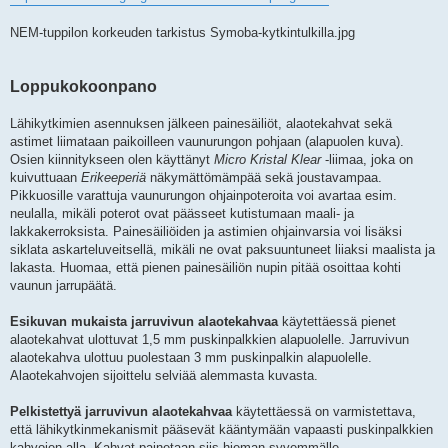
NEM-tuppilon korkeuden tarkistus Symoba-kytkintulkilla.jpg
Loppukokoonpano
Lähikytkimien asennuksen jälkeen painesäiliöt, alaotekahvat sekä
astimet liimataan paikoilleen vaunurungon pohjaan (alapuolen kuva).
Osien kiinnitykseen olen käyttänyt
Micro Kristal Klear
-liimaa, joka on
kuivuttuaan
Erikeeperiä
näkymättömämpää sekä joustavampaa.
Pikkuosille varattuja vaunurungon ohjainpoteroita voi avartaa esim.
neulalla, mikäli poterot ovat päässeet kutistumaan maali- ja
lakkakerroksista. Painesäiliöiden ja astimien ohjainvarsia voi lisäksi
siklata askarteluveitsellä, mikäli ne ovat paksuuntuneet liiaksi maalista ja
lakasta. Huomaa, että pienen painesäiliön nupin pitää osoittaa kohti
vaunun jarrupäätä.
Esikuvan mukaista jarruvivun alaotekahvaa
käytettäessä pienet
alaotekahvat ulottuvat 1,5 mm puskinpalkkien alapuolelle. Jarruvivun
alaotekahva ulottuu puolestaan 3 mm puskinpalkin alapuolelle.
Alaotekahvojen sijoittelu selviää alemmasta kuvasta.
Pelkistettyä jarruvivun alaotekahvaa
käytettäessä on varmistettava,
että lähikytkinmekanismit pääsevät kääntymään vapaasti puskinpalkkien
kahvojen alla. Kahvat painetaan siis hieman syvemmälle