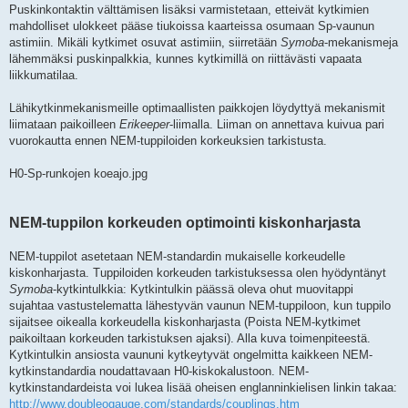
Puskinkontaktin välttämisen lisäksi varmistetaan, etteivät kytkimien
mahdolliset ulokkeet pääse tiukoissa kaarteissa osumaan Sp-vaunun
astimiin. Mikäli kytkimet osuvat astimiin, siirretään
Symoba
-mekanismeja
lähemmäksi puskinpalkkia, kunnes kytkimillä on riittävästi vapaata
liikkumatilaa.
Lähikytkinmekanismeille optimaallisten paikkojen löydyttyä mekanismit
liimataan paikoilleen
Erikeeper
-liimalla. Liiman on annettava kuivua pari
vuorokautta ennen NEM-tuppiloiden korkeuksien tarkistusta.
H0-Sp-runkojen koeajo.jpg
NEM-tuppilon korkeuden optimointi kiskonharjasta
NEM-tuppilot asetetaan NEM-standardin mukaiselle korkeudelle
kiskonharjasta. Tuppiloiden korkeuden tarkistuksessa olen hyödyntänyt
Symoba
-kytkintulkkia: Kytkintulkin päässä oleva ohut muovitappi
sujahtaa vastustelematta lähestyvän vaunun NEM-tuppiloon, kun tuppilo
sijaitsee oikealla korkeudella kiskonharjasta (Poista NEM-kytkimet
paikoiltaan korkeuden tarkistuksen ajaksi). Alla kuva toimenpiteestä.
Kytkintulkin ansiosta vaununi kytkeytyvät ongelmitta kaikkeen NEM-
kytkinstandardia noudattavaan H0-kiskokalustoon. NEM-
kytkinstandardeista voi lukea lisää oheisen englanninkielisen linkin takaa:
http://www.doubleogauge.com/standards/couplings.htm