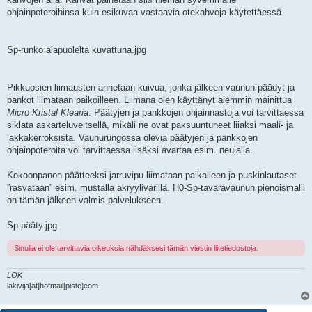
ohjainpoteroihinsa kuin esikuvaa vastaavia otekahvoja käytettäessä.
Sp-runko alapuolelta kuvattuna.jpg
Pikkuosien liimausten annetaan kuivua, jonka jälkeen vaunun päädyt ja
pankot liimataan paikoilleen. Liimana olen käyttänyt aiemmin mainittua
Micro Kristal Klearia
. Päätyjen ja pankkojen ohjainnastoja voi tarvittaessa
siklata askarteluveitsellä, mikäli ne ovat paksuuntuneet liiaksi maali- ja
lakkakerroksista. Vaunurungossa olevia päätyjen ja pankkojen
ohjainpoteroita voi tarvittaessa lisäksi avartaa esim. neulalla.
Kokoonpanon päätteeksi jarruvipu liimataan paikalleen ja puskinlautaset
”rasvataan” esim. mustalla akryylivärillä. H0-Sp-tavaravaunun pienoismalli
on tämän jälkeen valmis palvelukseen.
Sp-pääty.jpg
Sinulla ei ole tarvittavia oikeuksia nähdäksesi tämän viestin liitetiedostoja.
LOK
lakivija[ät]hotmail[piste]com
9 viestiä • Sivu
1
/
1