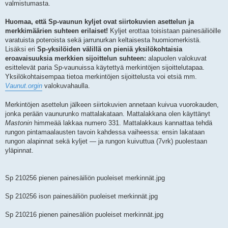
valmistumasta.
Huomaa, että Sp-vaunun kyljet ovat siirtokuvien asettelun ja
merkkimäärien suhteen erilaiset!
Kyljet erottaa toisistaan painesäiliöille
varatuista poteroista sekä jarrunurkan keltaisesta huomiomerkistä.
Lisäksi eri
Sp-yksilöiden välillä on pieniä yksilökohtaisia
eroavaisuuksia merkkien sijoittelun suhteen:
alapuolen valokuvat
esittelevät paria Sp-vaunuissa käytettyä merkintöjen sijoittelutapaa.
Yksilökohtaisempaa tietoa merkintöjen sijoittelusta voi etsiä mm.
Vaunut.orgin
valokuvahaulla.
Merkintöjen asettelun jälkeen siirtokuvien annetaan kuivua vuorokauden,
jonka perään vaunurunko mattalakataan. Mattalakkana olen käyttänyt
Mastonin
himmeää lakkaa numero 331. Mattalakkaus kannattaa tehdä
rungon pintamaalausten tavoin kahdessa vaiheessa: ensin lakataan
rungon alapinnat sekä kyljet — ja rungon kuivuttua (7vrk) puolestaan
yläpinnat.
Sp 210256 pienen painesäiliön puoleiset merkinnät.jpg
Sp 210256 ison painesäiliön puoleiset merkinnät.jpg
Sp 210216 pienen painesäliön puoleiset merkinnät.jpg