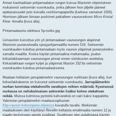
Annan kauttaaltaan pohjamaalatun rungon kuivua
Mastonin
ohjeistuksen
mukaisesti seitsemän vuorokautta, jonka jälkeen hion jäljelle jääneet
epätasaisuudet pois kuivalla vesihiomapaperilla (karkeus samaiset 1500).
Hiomisen jälkeen liimaan puskimet paikalleen vaunurunkoon
Micro Kristal
Klear
-liimalla (kuva alla).
Pintamaalausta odottava Sp-runko.jpg
Liimausten kuivuttua yön yli pintamaalaan vaunurungon alapinnat
Mastonin
punaruskealla spraypohjamaalilla numero 519. Seitsemän
vuorokauden kuluttua pintamaalaan myös vaunun yläpinnat punaruskeiksi
samalla maalilla. Koska käytän pintamaalina mattamaalia, joudun
kirkaslakkaamaan vaunurungon pinnat ennen siirtokuvien asettelua.
Kirkaslakkaan rungon kyljet ja yläpinnat
Maston 332
:lla seitsemän
vuorokauden kuluttua pintamaalauksesta.
Maalaan keltaisen jarrupäämerkin vaunurungon nurkkaan (kuva alla), kun
kirkaslakkakerros on kuivunut seitsemän vuorokautta.
Jarrupäämerkin
nurkan tunnistaa otekahvoille varattujen reikien määristä: Kyseisessä
nurkassa on neliskulmaisen astinreiän lisäksi kolme otekahvan
reikää.
Muissa kulmissa pyöreitä kahvareikiä on vain kaksi kappaletta.
Valmistan jarrupäämerkin maalaussapluunan
Kbp-vaunun kokoonpano-ohjeessa
kuvatulla tavalla. Merkinnän
maalaukseen olen käyttänyt
Revellin
keltaista emalimaalia numero 12 ja
maalin levitykseen pientä sivellintä. Siveltimen olen puhdistanut käytön