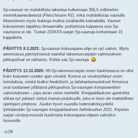
Sp-vaununi on mahdollista rakentaa kulkemaan 356,5 millimetrin
minimikaarresäteestä (
Fleischmann R1
), mikä mahdollistaa vaunulla
liikennöinnin myös tiukkoja mutkia sisältävillä kotiradoilla. Vaunun
kokoaminen tapahtuu liimaamalla: juottamista kaipaavia osia Sp-
vaunussa ei ole. Tuotan 210XXX-sarjan Sp-vaunuja korkeintaan 15
kappaletta.
PÄIVITYS 9.3.2021:
Sp-vaunun kokoonpano-ohje on nyt valmis. Myös
aiemmassa päivityksessä mainitut rakennussarjojen valmistuksen
pikkupulmat on ratkaistu. Kohta saa Sp-vaunuja.
PÄIVITYS 13.10.2020:
H0-Sp-rakennussarjan osien hankinnassa on ollut
koko kuluneen vuoden ajan viiveitä: Korona on viivästyttänyt osien
toimituksia, minkä lisäksi henkilöstö- ja laitekantamuutokset firmoissa
ovat tuottaneet yllättäviä pikkupulmia Sp-vaunujen komponenttien
valmistukseen – jopa aivan viime metreillä. Kimppatilauksen ajankohta
uhkaa nyt pahasti siirtyä marras-joulukuulle, joka ei tosin ole mahdollinen
opintojeni johdosta. Joudun hyvin suurella todennäköisyydellä
lykkäämään Sp-vaunujen kimppatilauksen helmikuuhun 2021. Kirjoitan
sarjan viivästymisestä huolimatta kokoonpano-ohjeen valmiiksi
foorumille.
–LOK