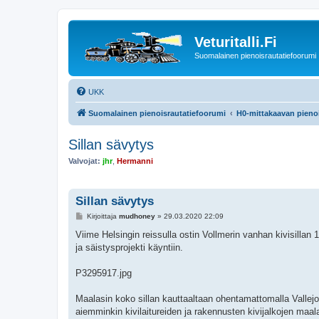
Veturitalli.Fi
Suomalainen pienoisrautatiefoorumi
UKK
Suomalainen pienoisrautatiefoorumi
H0-mittakaavan pienoi
Sillan sävytys
Valvojat:
jhr
,
Hermanni
Sillan sävytys
V
Kirjoittaja
mudhoney
»
29.03.2020 22:09
i
e
Viime Helsingin reissulla ostin Vollmerin vanhan kivisillan
s
ja säistysprojekti käyntiin.
t
i
P3295917.jpg
Maalasin koko sillan kauttaaltaan ohentamattomalla Vallej
aiemminkin kivilaitureiden ja rakennusten kivijalkojen maa