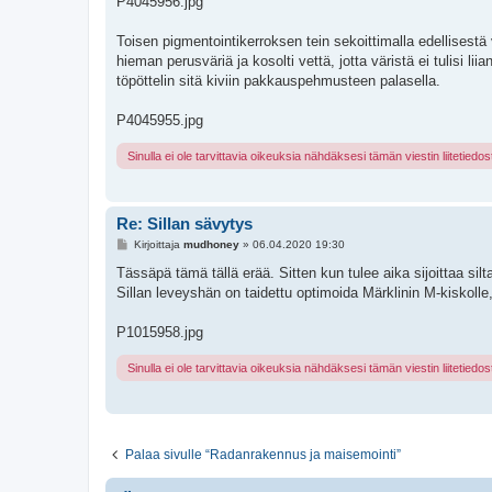
P4045956.jpg
Toisen pigmentointikerroksen tein sekoittimalla edellisest
hieman perusväriä ja kosolti vettä, jotta väristä ei tulisi li
töpöttelin sitä kiviin pakkauspehmusteen palasella.
P4045955.jpg
Sinulla ei ole tarvittavia oikeuksia nähdäksesi tämän viestin liitetiedos
Re: Sillan sävytys
V
Kirjoittaja
mudhoney
»
06.04.2020 19:30
i
e
Tässäpä tämä tällä erää. Sitten kun tulee aika sijoittaa s
s
Sillan leveyshän on taidettu optimoida Märklinin M-kiskol
t
i
P1015958.jpg
Sinulla ei ole tarvittavia oikeuksia nähdäksesi tämän viestin liitetiedos
Palaa sivulle “Radanrakennus ja maisemointi”