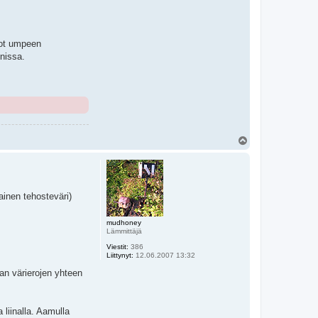
rot umpeen
nissa.
Y
l
ö
s
ainen tehosteväri)
mudhoney
Lämmittäjä
Viestit:
386
Liittynyt:
12.06.2007 13:32
an värierojen yhteen
 liinalla. Aamulla