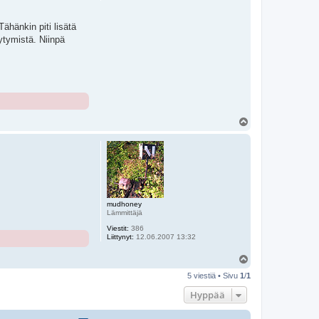
ähänkin piti lisätä
äytymistä. Niinpä
Y
l
ö
s
mudhoney
Lämmittäjä
Viestit:
386
Liittynyt:
12.06.2007 13:32
Y
l
5 viestiä • Sivu
1
/
1
ö
s
Hyppää