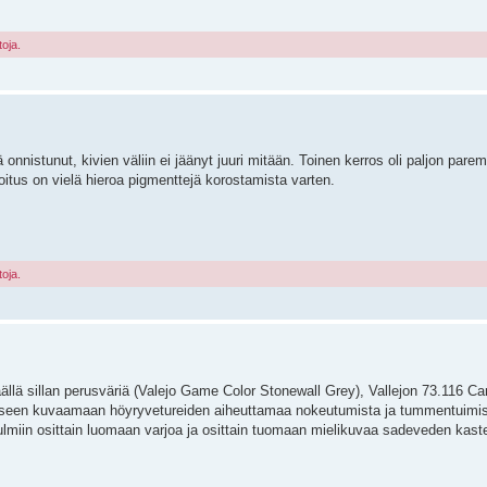
toja.
nistunut, kivien väliin ei jäänyt juuri mitään. Toinen kerros oli paljon paremp
koitus on vielä hieroa pigmenttejä korostamista varten.
toja.
lä sillan perusväriä (Valejo Game Color Stonewall Grey), Vallejon 73.116 Ca
aiteeseen kuvaamaan höyryvetureiden aiheuttamaa nokeutumista ja tummentuimis
ulmiin osittain luomaan varjoa ja osittain tuomaan mielikuvaa sadeveden kast