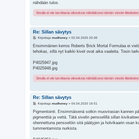
nähdään tulos.
Sinulla ei ole tarvittavia oikeuksia nähdäksesi tämän viestin liitetiedos
Re: Sillan sävytys
V
Kirjoittaja
mudhoney
»
02.04.2020 20:36
i
e
Ensimmäinen kerros Roberts Brick Mortal Formulaa ei vielä on
s
tehokas, sillä nyt kaikki kivet ovat aika vaaleita. Tosin tar
t
i
P4025947.jpg
P4025948.jpg
Sinulla ei ole tarvittavia oikeuksia nähdäksesi tämän viestin liitetiedos
Re: Sillan sävytys
V
Kirjoittaja
mudhoney
»
04.04.2020 16:51
i
e
Pigmentointi. Ensimmäisenä sotkin muovirasian kannen pääl
s
pigmenttiä ja vettä. Tätä sivelin pensselillä sillan kivik
t
i
ohennettuna pensselöin sitä päätyjen ja holvikaarin osan k
tummentamista nurkista.