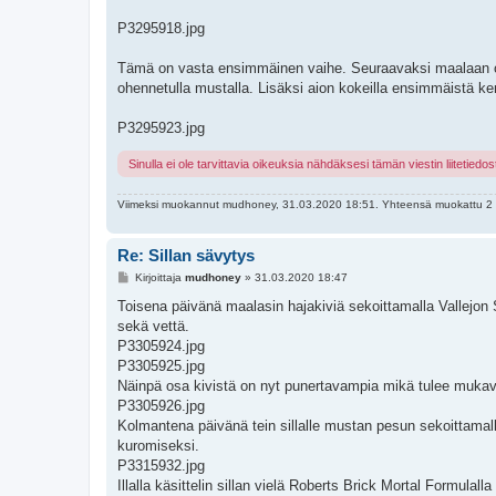
P3295918.jpg
Tämä on vasta ensimmäinen vaihe. Seuraavaksi maalaan o
ohennetulla mustalla. Lisäksi aion kokeilla ensimmäistä ke
P3295923.jpg
Sinulla ei ole tarvittavia oikeuksia nähdäksesi tämän viestin liitetiedos
Viimeksi muokannut
mudhoney
, 31.03.2020 18:51. Yhteensä muokattu 2 
Re: Sillan sävytys
V
Kirjoittaja
mudhoney
»
31.03.2020 18:47
i
e
Toisena päivänä maalasin hajakiviä sekoittamalla Vallejon S
s
sekä vettä.
t
i
P3305924.jpg
P3305925.jpg
Näinpä osa kivistä on nyt punertavampia mikä tulee mukava
P3305926.jpg
Kolmantena päivänä tein sillalle mustan pesun sekoittamall
kuromiseksi.
P3315932.jpg
Illalla käsittelin sillan vielä Roberts Brick Mortal Formulall