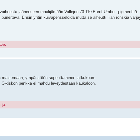
ä vaiheesta jääneeseen maalijämään Vallejon 73.110 Burnt Umber -pigmenttiä. T
ian punertava. Ensin yritin kuivapensselöidä mutta se aiheutti liian ronskia värj
toja.
ilta maisemaan, ympäristöön sopeuttaminen jatkukoon.
le, C-kiskon penkka ei mahdu leveydestään kaukaloon.
toja.