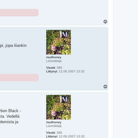
Y
l
ö
s
i, jopa liiankin
mudhoney
Lämmittäjä
Viestit:
386
Liittynyt:
12.06.2007 13:32
Y
l
ö
s
rbon Black -
ta. Vedellä
elemista ja
mudhoney
Lämmittäjä
Viestit:
386
Liittynyt:
12.06.2007 13:32