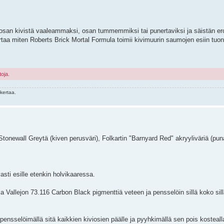
san kivistä vaaleammaksi, osan tummemmiksi tai punertaviksi ja säistän e
rtaa miten Roberts Brick Mortal Formula toimii kivimuurin saumojen esiin tuon
toja.
kertaa.
tonewall Greytä (kiven perusväri), Folkartin "Barnyard Red" akryyliväriä (pun
sti esille etenkin holvikaaressa.
a Vallejon 73.116 Carbon Black pigmenttiä veteen ja pensselöin sillä koko sill
a pensselöimällä sitä kaikkien kiviosien päälle ja pyyhkimällä sen pois kostealla