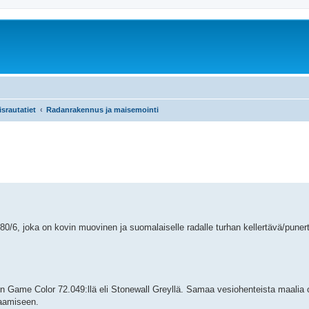
srautatiet
Radanrakennus ja maisemointi
 180/6, joka on kovin muovinen ja suomalaiselle radalle turhan kellertävä/pune
on Game Color 72.049:llä eli Stonewall Greyllä. Samaa vesiohenteista maalia 
laamiseen.