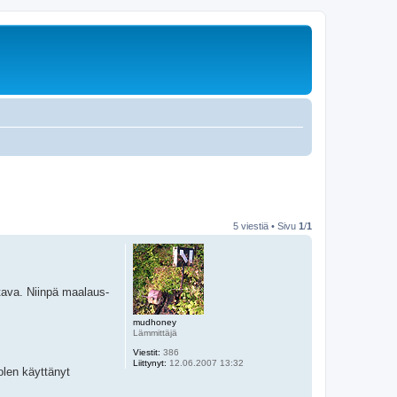
5 viestiä • Sivu
1
/
1
rtava. Niinpä maalaus-
mudhoney
Lämmittäjä
Viestit:
386
Liittynyt:
12.06.2007 13:32
olen käyttänyt