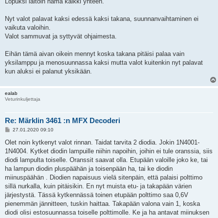
Lopuksi laitoin nämä kaikki yhteen.
Nyt valot palavat kaksi edessä kaksi takana, suunnanvaihtaminen ei
vaikuta valoihin.
Valot sammuvat ja syttyvät ohjaimesta.
Eihän tämä aivan oikein mennyt koska takana pitäisi palaa vain
yksilamppu ja menosuunnassa kaksi mutta valot kuitenkin nyt palavat
kun aluksi ei palanut yksikään.
ealab
Veturinkuljettaja
Re: Märklin 3461 :n MFX Decoderi
V
27.01.2020 09:10
i
e
Olet noin kytkenyt valot rinnan. Taidat tarvita 2 diodia. Jokin 1N4001-
s
1N4004. Kytket diodin lampuille niihin napoihin, joihin ei tule oranssia, siis
t
i
diodi lampulta toiselle. Oranssit saavat olla. Etupään valoille joko ke, tai
ha lampun diodin pluspäähän ja toisenpään ha, tai ke diodin
miinuspäähän . Diodien napaisuus vielä sitenpäin, että palaisi polttimo
sillä nurkalla, kuin pitäisikin. En nyt muista etu- ja takapään värien
järjestystä. Tässä kytkennässä toinen etupään polttimo saa 0,6V
pienemmän jännitteen, tuskin haittaa. Takapään valona vain 1, koska
diodi olisi estosuunnassa toiselle polttimolle. Ke ja ha antavat miinuksen