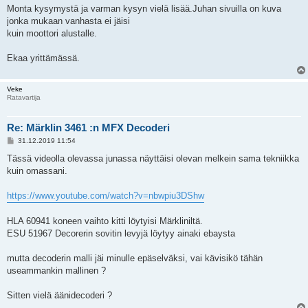
Monta kysymystä ja varman kysyn vielä lisää.Juhan sivuilla on kuva
jonka mukaan vanhasta ei jäisi
kuin moottori alustalle.
Ekaa yrittämässä.
Veke
Ratavartija
Re: Märklin 3461 :n MFX Decoderi
V
31.12.2019 11:54
i
e
Tässä videolla olevassa junassa näyttäisi olevan melkein sama tekniikka
s
kuin omassani.
t
i
https://www.youtube.com/watch?v=nbwpiu3DShw
HLA 60941 koneen vaihto kitti löytyisi Märkliniltä.
ESU 51967 Decorerin sovitin levyjä löytyy ainaki ebaysta
mutta decoderin malli jäi minulle epäselväksi, vai kävisikö tähän
useammankin mallinen ?
Sitten vielä äänidecoderi ?