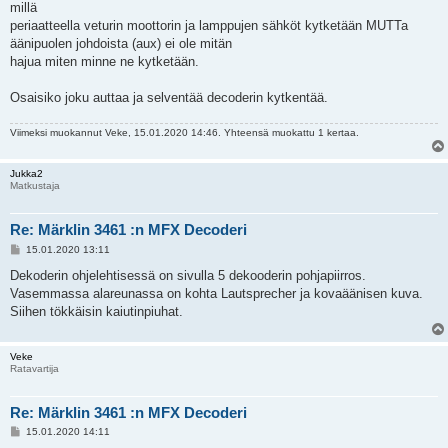
millä
periaatteella veturin moottorin ja lamppujen sähköt kytketään MUTTa
äänipuolen johdoista (aux) ei ole mitän
hajua miten minne ne kytketään.
Osaisiko joku auttaa ja selventää decoderin kytkentää.
Viimeksi muokannut
Veke
, 15.01.2020 14:46. Yhteensä muokattu 1 kertaa.
Jukka2
Matkustaja
Re: Märklin 3461 :n MFX Decoderi
V
15.01.2020 13:11
i
e
Dekoderin ohjelehtisessä on sivulla 5 dekooderin pohjapiirros.
s
Vasemmassa alareunassa on kohta Lautsprecher ja kovaäänisen kuva.
t
i
Siihen tökkäisin kaiutinpiuhat.
Veke
Ratavartija
Re: Märklin 3461 :n MFX Decoderi
V
15.01.2020 14:11
i