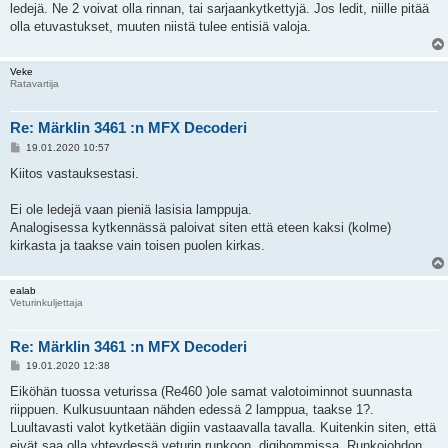
ledejä. Ne 2 voivat olla rinnan, tai sarjaankytkettyjä. Jos ledit, niille pitää
olla etuvastukset, muuten niistä tulee entisiä valoja.
Veke
Ratavartija
Re: Märklin 3461 :n MFX Decoderi
V
19.01.2020 10:57
i
e
Kiitos vastauksestasi.
s
t
i
Ei ole ledejä vaan pieniä lasisia lamppuja.
Analogisessa kytkennässä paloivat siten että eteen kaksi (kolme)
kirkasta ja taakse vain toisen puolen kirkas.
ealab
Veturinkuljettaja
Re: Märklin 3461 :n MFX Decoderi
V
19.01.2020 12:38
i
e
Eiköhän tuossa veturissa (Re460 )ole samat valotoiminnot suunnasta
s
riippuen. Kulkusuuntaan nähden edessä 2 lamppua, taakse 1?.
t
i
Luultavasti valot kytketään digiin vastaavalla tavalla. Kuitenkin siten, että
eivät saa olla yhteydessä veturin runkoon, digihommissa. Runkojohdon,