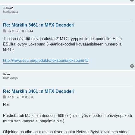
Jukka2
Matkustaja
Re: Märklin 3461 :n MFX Decoderi
V
07.01.2020 18:44
i
e
Tuossa näyttää olevan alusta 21MTC tyyppiselle dekooderille. Esim
s
ESUlta löytyy Loksound 5 -äänidekooderi kovaäänisineen numerolla
t
i
58419.
http://www.esu.eu/produkte/loksound/loksound-5/
Veke
Ratavartija
Re: Märklin 3461 :n MFX Decoderi
V
15.01.2020 09:03
i
e
Hei
s
t
i
Postista tuli Märklinin decoderi 60977.(Tuli myös moottorin päivityspaketti
mutta sen kanssa ei ongelmia ole.)
Ohjekirja on aika ohut asennuksen osalta.Netistä löytyi kuvallinen video