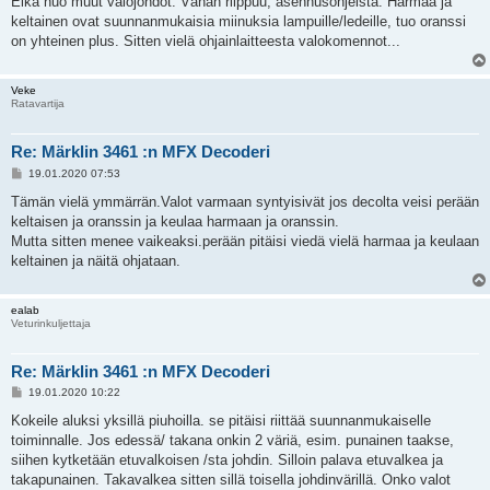
Eikä nuo muut valojohdot. Vähän riippuu, asennusohjeista. Harmaa ja
t
i
keltainen ovat suunnanmukaisia miinuksia lampuille/ledeille, tuo oranssi
on yhteinen plus. Sitten vielä ohjainlaitteesta valokomennot...
Veke
Ratavartija
Re: Märklin 3461 :n MFX Decoderi
V
19.01.2020 07:53
i
e
Tämän vielä ymmärrän.Valot varmaan syntyisivät jos decolta veisi perään
s
keltaisen ja oranssin ja keulaa harmaan ja oranssin.
t
i
Mutta sitten menee vaikeaksi.perään pitäisi viedä vielä harmaa ja keulaan
keltainen ja näitä ohjataan.
ealab
Veturinkuljettaja
Re: Märklin 3461 :n MFX Decoderi
V
19.01.2020 10:22
i
e
Kokeile aluksi yksillä piuhoilla. se pitäisi riittää suunnanmukaiselle
s
toiminnalle. Jos edessä/ takana onkin 2 väriä, esim. punainen taakse,
t
i
siihen kytketään etuvalkoisen /sta johdin. Silloin palava etuvalkea ja
takapunainen. Takavalkea sitten sillä toisella johdinvärillä. Onko valot