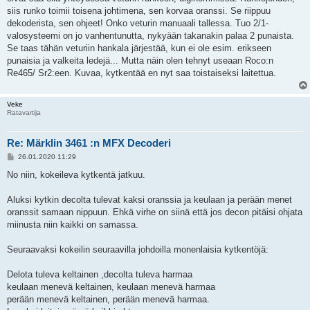
siis runko toimii toisena johtimena, sen korvaa oranssi. Se riippuu
dekoderista, sen ohjeet! Onko veturin manuaali tallessa. Tuo 2/1-
valosysteemi on jo vanhentunutta, nykyään takanakin palaa 2 punaista.
Se taas tähän veturiin hankala järjestää, kun ei ole esim. erikseen
punaisia ja valkeita ledejä... Mutta näin olen tehnyt useaan Roco:n
Re465/ Sr2:een. Kuvaa, kytkentää en nyt saa toistaiseksi laitettua.
Veke
Ratavartija
Re: Märklin 3461 :n MFX Decoderi
V
26.01.2020 11:29
i
e
No niin, kokeileva kytkentä jatkuu.
s
t
i
Aluksi kytkin decolta tulevat kaksi oranssia ja keulaan ja perään menet
oranssit samaan nippuun. Ehkä virhe on siinä että jos decon pitäisi ohjata
miinusta niin kaikki on samassa.
Seuraavaksi kokeilin seuraavilla johdoilla monenlaisia kytkentöjä:
Delota tuleva keltainen ,decolta tuleva harmaa
keulaan menevä keltainen, keulaan menevä harmaa
perään menevä keltainen, perään menevä harmaa.