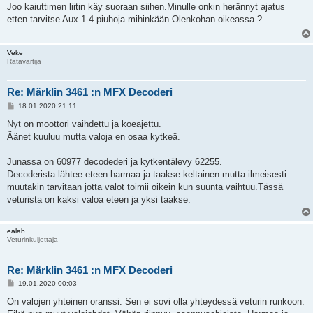
e
Joo kaiuttimen liitin käy suoraan siihen.Minulle onkin herännyt ajatus
s
etten tarvitse Aux 1-4 piuhoja mihinkään.Olenkohan oikeassa ?
t
i
Veke
Ratavartija
Re: Märklin 3461 :n MFX Decoderi
V
18.01.2020 21:11
i
e
Nyt on moottori vaihdettu ja koeajettu.
s
Äänet kuuluu mutta valoja en osaa kytkeä.
t
i
Junassa on 60977 decodederi ja kytkentälevy 62255.
Decoderista lähtee eteen harmaa ja taakse keltainen mutta ilmeisesti
muutakin tarvitaan jotta valot toimii oikein kun suunta vaihtuu.Tässä
veturista on kaksi valoa eteen ja yksi taakse.
ealab
Veturinkuljettaja
Re: Märklin 3461 :n MFX Decoderi
V
19.01.2020 00:03
i
e
On valojen yhteinen oranssi. Sen ei sovi olla yhteydessä veturin runkoon.
s