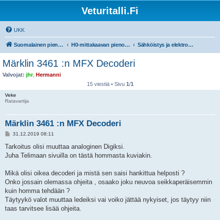
Veturitalli.Fi
UKK
Suomalainen pienoisrautatiefoorumi
H0-mittakaavan pienoisrautatiet
Sähköistys ja elektroniikka
Märklin 3461 :n MFX Decoderi
Valvojat:
jhr
,
Hermanni
15 viestiä • Sivu
1
/
1
Veke
Ratavartija
Märklin 3461 :n MFX Decoderi
V
31.12.2019 08:11
i
e
Tarkoitus olisi muuttaa analoginen Digiksi.
s
Juha Telimaan sivuilla on tästä hommasta kuviakin.
t
i
Mikä olisi oikea decoderi ja mistä sen saisi hankittua helposti ?
Onko jossain olemassa ohjeita , osaako joku neuvoa seikkaperäisemmin
kuin homma tehdään ?
Täytyykö valot muuttaa ledeiksi vai voiko jättää nykyiset, jos täytyy niin
taas tarvitsee lisää ohjeita.