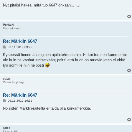
i
e
Nyt pitäisi hakea, mitä tuo 6647 onkaan...…..
s
t
i
PekkaH
Konduktööri
Re: Märklin 6647
V
06.11.2019 09:22
i
e
Kyseessä lienee analoginen ajolaite/muuntaja. Ei kai tuo sen kummempi
s
ole kuin ne vanhat sinisetkään; paitsi että kuori on muovia joten ei ehkä
t
i
lyö sormille niin helposti
ealab
Veturinkuljettaja
Re: Märklin 6647
V
06.11.2019 16:16
i
e
No sitten Märklin-raiteilla ei taida olla korvamerkkiä.
s
t
i
kari-g
Lämmittäjä