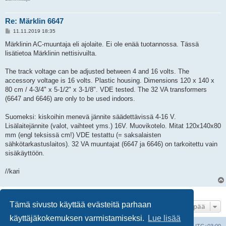
Re: Märklin 6647
V
11.11.2019 18:35
i
e
Märklinin AC-muuntaja eli ajolaite. Ei ole enää tuotannossa. Tässä
s
lisätietoa Märklinin nettisivuilta.
t
i
The track voltage can be adjusted between 4 and 16 volts. The
accessory voltage is 16 volts. Plastic housing. Dimensions 120 x 140 x
80 cm / 4-3/4" x 5-1/2" x 3-1/8". VDE tested. The 32 VA transformers
(6647 and 6646) are only to be used indoors.
Suomeksi: kiskoihin menevä jännite säädettävissä 4-16 V.
Lisälaitejännite (valot, vaihteet yms.) 16V. Muovikotelo. Mitat 120x140x80
mm (engl teksissä cm!) VDE testattu (= saksalaisten
sähkötarkastuslaitos). 32 VA muuntajat (6647 ja 6646) on tarkoitettu vain
sisäkäyttöön.
//kari
5 viestiä • Sivu
1
/
1
Tämä sivusto käyttää evästeitä parhaan
Hyppää
käyttäjäkokemuksen varmistamiseksi.
Lue lisää
Suomalainen pienoisrautatiefoorumi
Kaikki ajat ovat
UTC+03:00