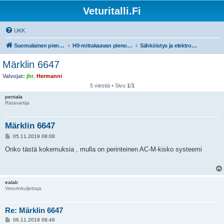
Veturitalli.Fi
UKK
Suomalainen pienoisrautatiefoorumi
H0-mittakaavan pienoisrautatiet
Sähköistys ja elektroniikka
Märklin 6647
Valvojat:
jhr
,
Hermanni
5 viestiä • Sivu
1
/
1
pentala
Ratavartija
Märklin 6647
V
05.11.2019 08:08
i
e
Onko tästä kokemuksia , mulla on perinteinen AC-M-kisko systeemi
s
t
i
ealab
Veturinkuljettaja
Re: Märklin 6647
V
06.11.2019 08:46