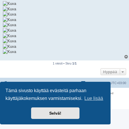
1 viesti • Sivu
1
/
1
Hyppää
Suomalainen pienoisrautatiefoorumi
Kaikki ajat ovat
UTC+03:00
Tämä sivusto käyttää evästeitä parhaan
Keskustelufoorumin ohjelmisto
phpBB
® Forum Software © phpBB Limited
käyttäjäkokemuksen varmistamiseksi.
Lue lisää
Käännös: phpBB Suomi (lurttinen, harritapio, Pettis)
Yksityisyys
|
Ehdot
Selvä!