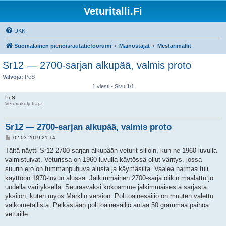
Veturitalli.Fi
UKK
Suomalainen pienoisrautatiefoorumi
Mainostajat
Mestarimallit
Sr12 — 2700-sarjan alkupää, valmis proto
Valvoja:
PeS
1 viesti • Sivu
1
/
1
PeS
Veturinkuljettaja
Sr12 — 2700-sarjan alkupää, valmis proto
V
02.03.2019 21:14
i
e
Tältä näytti Sr12 2700-sarjan alkupään veturit silloin, kun ne 1960-luvulla
s
valmistuivat. Veturissa on 1960-luvulla käytössä ollut väritys, jossa
t
i
suurin ero on tummanpuhuva alusta ja käymäsilta. Vaalea harmaa tuli
käyttöön 1970-luvun alussa. Jälkimmäinen 2700-sarja olikin maalattu jo
uudella värityksellä. Seuraavaksi kokoamme jälkimmäisestä sarjasta
yksilön, kuten myös Märklin version. Polttoainesäiliö on muuten valettu
valkometallista. Pelkästään polttoainesäiliö antaa 50 grammaa painoa
veturille.