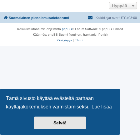
Hyppää
Suomalainen pienoisrautatiefoorumi
Kaikki ajat ovat
UTC+03:00
Keskustelufoorumin ohjelmisto
phpBB
® Forum Software © phpBB Limited
Käännös: phpBB Suomi (lurttinen, harritapio, Pettis)
Yksityisyys
|
Ehdot
Tämä sivusto käyttää evästeitä parhaan
käyttäjäkokemuksen varmistamiseksi.
Lue lisää
Selvä!