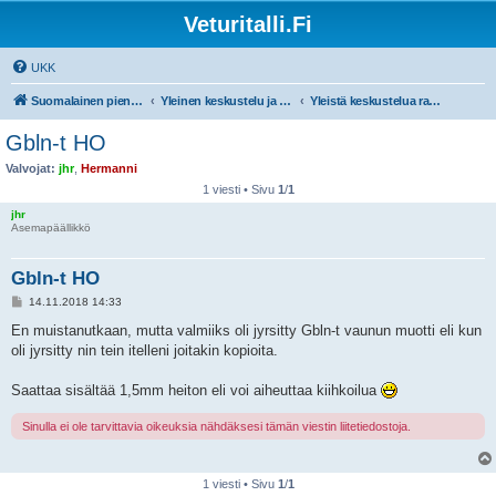
Veturitalli.Fi
UKK
Suomalainen pienoisrautatiefoorumi
Yleinen keskustelu ja muut mittakaavat
Yleistä keskustelua rautateistä ja pienoisrautateistä
Gbln-t HO
Valvojat:
jhr
,
Hermanni
1 viesti • Sivu
1
/
1
jhr
Asemapäällikkö
Gbln-t HO
V
14.11.2018 14:33
i
e
En muistanutkaan, mutta valmiiks oli jyrsitty Gbln-t vaunun muotti eli kun
s
oli jyrsitty nin tein itelleni joitakin kopioita.
t
i
Saattaa sisältää 1,5mm heiton eli voi aiheuttaa kiihkoilua
Sinulla ei ole tarvittavia oikeuksia nähdäksesi tämän viestin liitetiedostoja.
1 viesti • Sivu
1
/
1