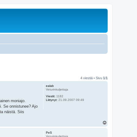
4 viestiä • Sivu
1
/
1
ealab
Veturinkuljettaja
Viestit:
1182
Liittynyt:
21.09.2007 09:49
nainen moniajo.
si. Se onnistunee? Ajo
a näistä. Siis
Y
l
ö
PeS
s
Veturinkuljettaja