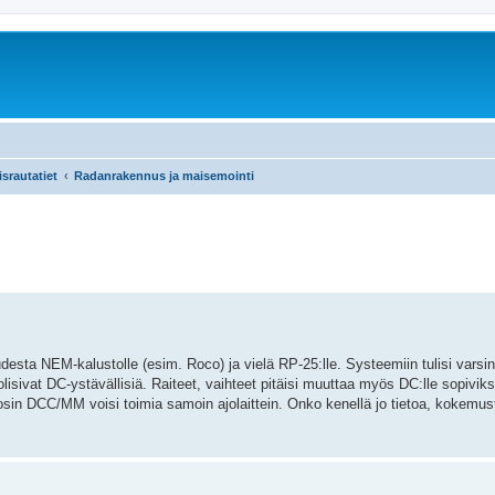
srautatiet
Radanrakennus ja maisemointi
esta NEM-kalustolle (esim. Roco) ja vielä RP-25:lle. Systeemiin tulisi varsi
 olisivat DC-ystävällisiä. Raiteet, vaihteet pitäisi muuttaa myös DC:lle sopivik
sin DCC/MM voisi toimia samoin ajolaittein. Onko kenellä jo tietoa, kokemust