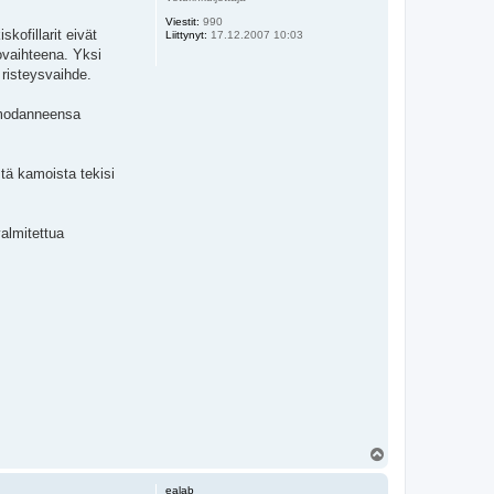
Viestit:
990
kofillarit eivät
Liittynyt:
17.12.2007 10:03
ovaihteena. Yksi
 risteysvaihde.
oi modanneensa
tä kamoista tekisi
almitettua
Y
l
ö
ealab