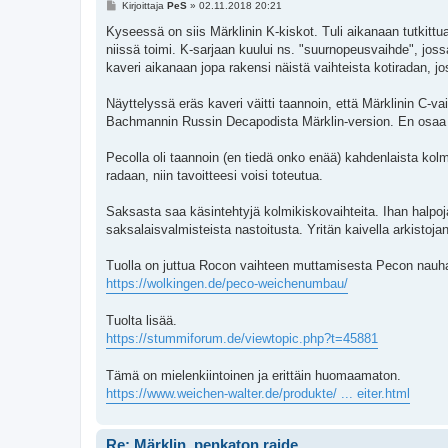
V
Kirjoittaja
PeS
»
02.11.2018 20:21
i
e
Kyseessä on siis Märklinin K-kiskot. Tuli aikanaan tutkittua
s
niissä toimi. K-sarjaan kuului ns. "suurnopeusvaihde", jos
t
i
kaveri aikanaan jopa rakensi näistä vaihteista kotiradan, j
Näyttelyssä eräs kaveri väitti taannoin, että Märklinin C-vai
Bachmannin Russin Decapodista Märklin-version. En osaa 
Pecolla oli taannoin (en tiedä onko enää) kahdenlaista ko
radaan, niin tavoitteesi voisi toteutua.
Saksasta saa käsintehtyjä kolmikiskovaihteita. Ihan halpoj
saksalaisvalmisteista nastoitusta. Yritän kaivella arkistojan
Tuolla on juttua Rocon vaihteen muttamisesta Pecon nauha
https://wolkingen.de/peco-weichenumbau/
Tuolta lisää.
https://stummiforum.de/viewtopic.php?t=45881
Tämä on mielenkiintoinen ja erittäin huomaamaton.
https://www.weichen-walter.de/produkte/ ... eiter.html
Re: Märklin, penkaton raide.