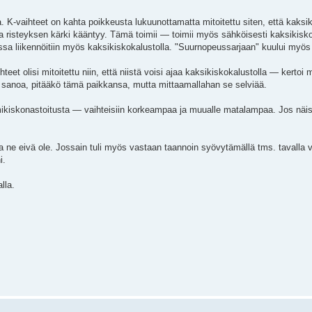
. K-vaihteet on kahta poikkeusta lukuunottamatta mitoitettu siten, että kaksikis
sa risteyksen kärki kääntyy. Tämä toimii — toimii myös sähköisesti kaksikisk
ossa liikennöitiin myös kaksikiskokalustolla. "Suurnopeussarjaan" kuului myös
hteet olisi mitoitettu niin, että niistä voisi ajaa kaksikiskokalustolla — kert
sanoa, pitääkö tämä paikkansa, mutta mittaamallahan se selviää.
lmikiskonastoitusta — vaihteisiin korkeampaa ja muualle matalampaa. Jos näis
a ne eivä ole. Jossain tuli myös vastaan taannoin syövytämällä tms. tavalla v
i.
lla.