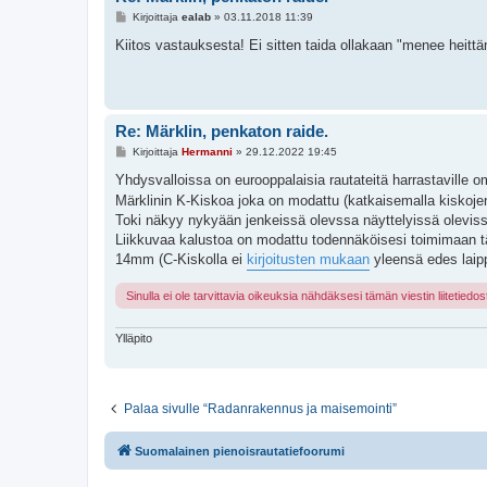
V
Kirjoittaja
ealab
»
03.11.2018 11:39
i
e
Kiitos vastauksesta! Ei sitten taida ollakaan "menee heittäm
s
t
i
Re: Märklin, penkaton raide.
V
Kirjoittaja
Hermanni
»
29.12.2022 19:45
i
e
Yhdysvalloissa on eurooppalaisia rautateitä harrastaville om
s
Märklinin K-Kiskoa joka on modattu (katkaisemalla kiskoj
t
i
Toki näkyy nykyään jenkeissä olevssa näyttelyissä olevi
Liikkuvaa kalustoa on modattu todennäköisesi toimimaan t
14mm (C-Kiskolla ei
kirjoitusten mukaan
yleensä edes laipp
Sinulla ei ole tarvittavia oikeuksia nähdäksesi tämän viestin liitetiedos
Ylläpito
Palaa sivulle “Radanrakennus ja maisemointi”
Suomalainen pienoisrautatiefoorumi