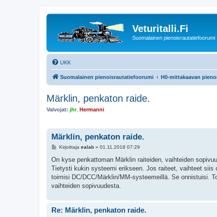
Veturitalli.Fi
Suomalainen pienoisrautatiefoorumi
UKK
Suomalainen pienoisrautatiefoorumi
H0-mittakaavan pienoi
Märklin, penkaton raide.
Valvojat:
jhr
,
Hermanni
Märklin, penkaton raide.
V
Kirjoittaja
ealab
»
01.11.2018 07:29
i
e
On kyse penkattoman Märklin raiteiden, vaihteiden sopivuud
s
Tietysti kukin systeemi erikseen. Jos raiteet, vaihteet siis
t
i
toimisi DC/DCC/Märklin/MM-systeemeillä. Se onnistuisi. To
vaihteiden sopivuudesta.
Re: Märklin, penkaton raide.