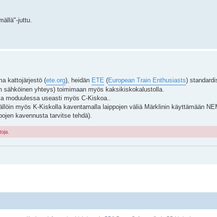
ällä"-juttu.
a kattojärjestö (
ete.org
), heidän
ETE
(
European Train Enthusiasts
) standard
en sähköinen yhteys) toimimaan myös kaksikiskokalustolla.
ssa moduulessa useasti myös C-Kiskoa..
ällöin myös K-Kiskolla kaventamalla laippojen väliä Märklinin käyttämään NE
ojen kavennusta tarvitse tehdä).
toja.