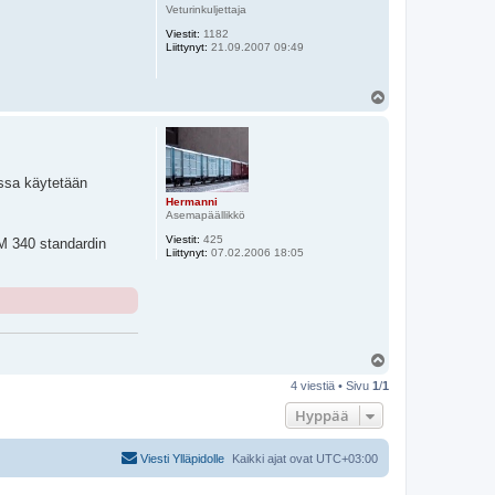
s
Veturinkuljettaja
Viestit:
1182
Liittynyt:
21.09.2007 09:49
Y
l
ö
s
issa käytetään
Hermanni
Asemapäällikkö
Viestit:
425
M 340 standardin
Liittynyt:
07.02.2006 18:05
Y
l
4 viestiä • Sivu
1
/
1
ö
s
Hyppää
Viesti Ylläpidolle
Kaikki ajat ovat
UTC+03:00