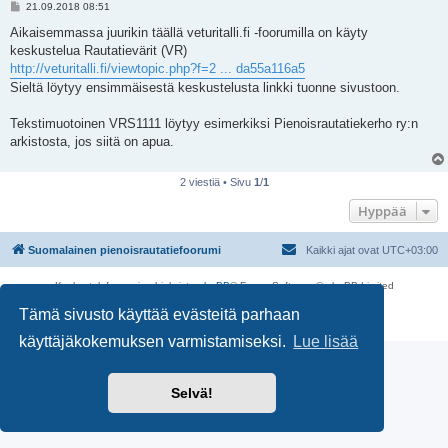
V
21.09.2018 08:51
i
e
Aikaisemmassa juurikin täällä veturitalli.fi -foorumilla on käyty
s
keskustelua Rautatievärit (VR)
t
i
http://veturitalli.fi/viewtopic.php?f=2 ... da55a116a5
Sieltä löytyy ensimmäisestä keskustelusta linkki tuonne sivustoon.
Tekstimuotoinen VRS1111 löytyy esimerkiksi Pienoisrautatiekerho ry:n
arkistosta, jos siitä on apua.
2 viestiä • Sivu
1
/
1
Hyppää
Suomalainen pienoisrautatiefoorumi
Kaikki ajat ovat
UTC+03:00
Keskustelufoorumin ohjelmisto
phpBB
® Forum Software © phpBB Limited
Käännös: phpBB Suomi (lurttinen, harritapio, Pettis)
Tämä sivusto käyttää evästeitä parhaan
Yksityisyys
|
Ehdot
käyttäjäkokemuksen varmistamiseksi.
Lue lisää
Selvä!