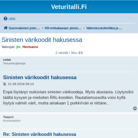
Veturitalli.Fi
UKK
Suomalainen pienoisrautatiefoorumi
H0-mittakaavan pienoisrautatiet
Valmistustekniikka ja työvälineet
Sinisten värikoodit hakusessa
Valvojat:
jhr
,
Hermanni
2 viestiä • Sivu
1
/
1
ealab
Veturinkuljettaja
Sinisten värikoodit hakusessa
V
21.09.2018 08:14
i
e
Enpä löytänyt nurkistani sinisten värikoodeja. Myös alustasta. Löytyisikö
s
täältä kysyen ja mieluiten RAL-koodein. Rautatiemuseolta voisi kyllä
t
i
löytyä valmiit värit, mutta ainakaan 1 purkki/väri ei riittäne...
Teppo1
Konduktööri
Re: Sinisten värikoodit hakusessa