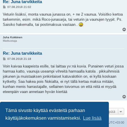
Re: Juna tarvikkeita
V
07.08.2018 21:02
i
e
Veturin lisäksi, monta vaunua junassa on, + ne 2 vaunua. Voisitko kertoa
s
tarkemmin, esim. mikä Roco-junasarja, tai veturin ja vaunujen tyypit. Ps.
t
i
Saisiko hakemalla, tai postimaksua vastaan..
Juha Kokkinen
Matkustaja
Re: Juna tarvikkeita
V
07.08.2018 21:18
i
e
Voin kaivaa kaapeista esille, tai laittaa yv:nä kuvia. Punainen veturi jossa
s
harmaa katto, vaunuja useampi vihreitä harmaalla katola . pikkuihmisiä
t
i
jokunen ja muistaaksen jonkinlaiset katuvalotkin on, ei kyllä koskaan
kytketty. Saa hakea pois Nokialta, ei nyt tällä kertaa maksa mitään,
kunhan menis harrastajalle, sellainen toivomus on että niitä ei myydä
eteenpäin vaan annetaan hyvän kiertää
3 viestiä • Sivu
1
/
1
Tämä sivusto käyttää evästeitä parhaan
Hyppää
käyttäjäkokemuksen varmistamiseksi.
Lue lisää
Suomalainen pienoisrautatiefoorumi
Kaikki ajat ovat
UTC+03:00