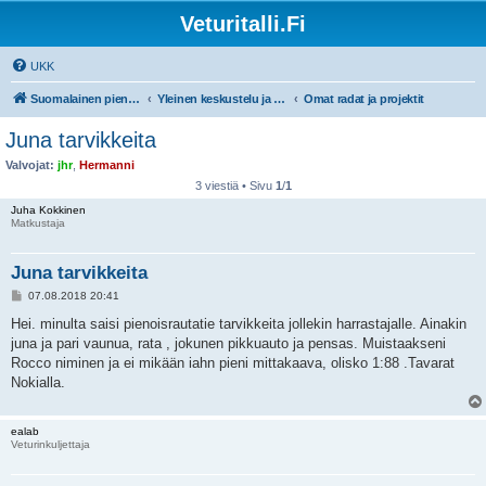
Veturitalli.Fi
UKK
Suomalainen pienoisrautatiefoorumi
Yleinen keskustelu ja muut mittakaavat
Omat radat ja projektit
Juna tarvikkeita
Valvojat:
jhr
,
Hermanni
3 viestiä • Sivu
1
/
1
Juha Kokkinen
Matkustaja
Juna tarvikkeita
V
07.08.2018 20:41
i
e
Hei. minulta saisi pienoisrautatie tarvikkeita jollekin harrastajalle. Ainakin
s
juna ja pari vaunua, rata , jokunen pikkuauto ja pensas. Muistaakseni
t
i
Rocco niminen ja ei mikään iahn pieni mittakaava, olisko 1:88 .Tavarat
Nokialla.
ealab
Veturinkuljettaja