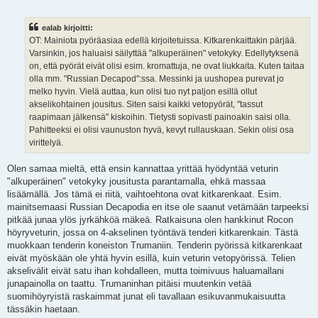
i
e
s
ealab kirjoitti:
t
i
OT: Mainiota pyöräasiaa edellä kirjoitetuissa. Kitkarenkaittakin pärjää.
Varsinkin, jos haluaisi säilyttää "alkuperäinen" vetokyky. Edellytyksenä
on, että pyörät eivät olisi esim. kromattuja, ne ovat liukkaita. Kuten taitaa
olla mm. "Russian Decapod":ssa. Messinki ja uushopea purevat jo
melko hyvin. Vielä auttaa, kun olisi tuo nyt paljon esillä ollut
akselikohtainen jousitus. Siten saisi kaikki vetopyörät, "tassut
raapimaan jälkensä" kiskoihin. Tietysti sopivasti painoakin saisi olla.
Pahitteeksi ei olisi vaunuston hyvä, kevyt rullauskaan. Sekin olisi osa
virittelyä.
Olen samaa mieltä, että ensin kannattaa yrittää hyödyntää veturin
"alkuperäinen" vetokyky jousitusta parantamalla, ehkä massaa
lisäämällä. Jos tämä ei riitä, vaihtoehtona ovat kitkarenkaat. Esim.
mainitsemaasi Russian Decapodia en itse ole saanut vetämään tarpeeksi
pitkää junaa ylös jyrkähköä mäkeä. Ratkaisuna olen hankkinut Rocon
höyryveturin, jossa on 4-akselinen työntävä tenderi kitkarenkain. Tästä
muokkaan tenderin koneiston Trumaniin. Tenderin pyörissä kitkarenkaat
eivät myöskään ole yhtä hyvin esillä, kuin veturin vetopyörissä. Telien
akselivälit eivät satu ihan kohdalleen, mutta toimivuus haluamallani
junapainolla on taattu. Trumaninhan pitäisi muutenkin vetää
suomihöyryistä raskaimmat junat eli tavallaan esikuvanmukaisuutta
tässäkin haetaan.