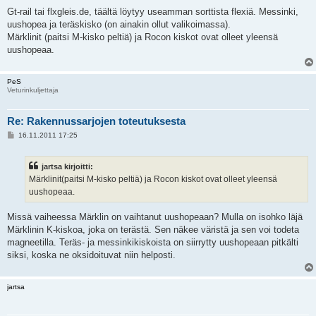
i
e
Gt-rail tai flxgleis.de, täältä löytyy useamman sorttista flexiä. Messinki,
s
uushopea ja teräskisko (on ainakin ollut valikoimassa).
t
i
Märklinit (paitsi M-kisko peltiä) ja Rocon kiskot ovat olleet yleensä
uushopeaa.
PeS
Veturinkuljettaja
Re: Rakennussarjojen toteutuksesta
V
16.11.2011 17:25
i
e
s
jartsa kirjoitti:
t
i
Märklinit(paitsi M-kisko peltiä) ja Rocon kiskot ovat olleet yleensä
uushopeaa.
Missä vaiheessa Märklin on vaihtanut uushopeaan? Mulla on isohko läjä
Märklinin K-kiskoa, joka on terästä. Sen näkee väristä ja sen voi todeta
magneetilla. Teräs- ja messinkikiskoista on siirrytty uushopeaan pitkälti
siksi, koska ne oksidoituvat niin helposti.
jartsa