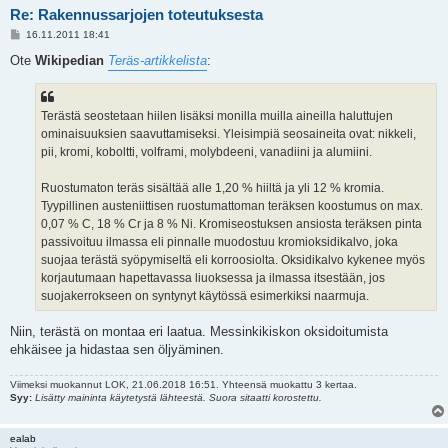
Re: Rakennussarjojen toteutuksesta
V
16.11.2011 18:41
i
e
Ote
Wikipedian
Teräs-artikkelista
:
s
t
i
Terästä seostetaan hiilen lisäksi monilla muilla aineilla haluttujen
ominaisuuksien saavuttamiseksi. Yleisimpiä seosaineita ovat: nikkeli,
pii, kromi, koboltti, volframi, molybdeeni, vanadiini ja alumiini.
Ruostumaton teräs sisältää alle 1,20 % hiiltä ja yli 12 % kromia.
Tyypillinen austeniittisen ruostumattoman teräksen koostumus on max.
0,07 % C, 18 % Cr ja 8 % Ni. Kromiseostuksen ansiosta teräksen pinta
passivoituu ilmassa eli pinnalle muodostuu kromioksidikalvo, joka
suojaa terästä syöpymiseltä eli korroosiolta. Oksidikalvo kykenee myös
korjautumaan hapettavassa liuoksessa ja ilmassa itsestään, jos
suojakerrokseen on syntynyt käytössä esimerkiksi naarmuja.
Niin, terästä on montaa eri laatua. Messinkikiskon oksidoitumista
ehkäisee ja hidastaa sen öljyäminen.
Viimeksi muokannut
LOK
, 21.06.2018 16:51. Yhteensä muokattu 3 kertaa.
Syy:
Lisätty maininta käytetystä lähteestä. Suora sitaatti korostettu.
ealab