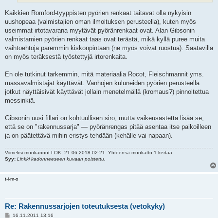
Kaikkien Romford-tyyppisten pyörien renkaat taitavat olla nykyisin
uushopeaa (valmistajien oman ilmoituksen perusteella), kuten myös
useimmat irtotavarana myytävät pyöränrenkaat ovat. Alan Gibsonin
valmistamien pyörien renkaat taas ovat terästä, mikä kyllä puree muita
vaihtoehtoja paremmin kiskonpintaan (ne myös voivat ruostua). Saatavilla
on myös teräksestä työstettyjä irtorenkaita.
En ole tutkinut tarkemmin, mitä materiaalia Rocot, Fleischmannit yms.
massavalmistajat käyttävät. Vanhojen kuluneiden pyörien perusteella
jotkut näyttäisivät käyttävät jollain menetelmällä (kromaus?) pinnoitettua
messinkiä.
Gibsonin uusi fillari on kohtuullisen siro, mutta vaikeusastetta lisää se,
että se on "rakennussarja" — pyöränrengas pitää asentaa itse paikoilleen
ja on päätettävä mihin eristys tehdään (kehälle vai napaan).
Viimeksi muokannut
LOK
, 21.06.2018 02:21. Yhteensä muokattu 1 kertaa.
Syy:
Linkki kadonneeseen kuvaan poistettu.
t-i-m-o
Re: Rakennussarjojen toteutuksesta (vetokyky)
V
16.11.2011 13:16