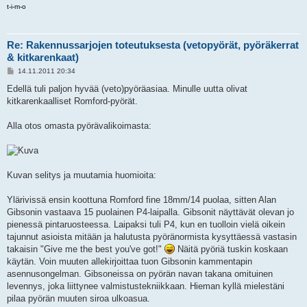
t-i-m-o
Re: Rakennussarjojen toteutuksesta (vetopyörät, pyöräkerrat
& kitkarenkaat)
V
14.11.2011 20:34
i
e
Edellä tuli paljon hyvää (veto)pyöräasiaa. Minulle uutta olivat
s
kitkarenkaalliset Romford-pyörät.
t
i
Alla otos omasta pyörävalikoimasta:
Kuvan selitys ja muutamia huomioita:
Ylärivissä ensin koottuna Romford fine 18mm/14 puolaa, sitten Alan
Gibsonin vastaava 15 puolainen P4-laipalla. Gibsonit näyttävät olevan jo
pienessä pintaruosteessa. Laipaksi tuli P4, kun en tuolloin vielä oikein
tajunnut asioista mitään ja halutusta pyöränormista kysyttäessä vastasin
takaisin "Give me the best you've got!"
Näitä pyöriä tuskin koskaan
käytän. Voin muuten allekirjoittaa tuon Gibsonin kammentapin
asennusongelman. Gibsoneissa on pyörän navan takana omituinen
levennys, joka liittynee valmistustekniikkaan. Hieman kyllä mielestäni
pilaa pyörän muuten siroa ulkoasua.