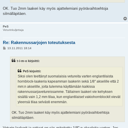
OK. Tuo 2mm laakeri käy myös ajattelemiani pyörävaihtoehtoja
silmälläpitäen.
PeS
Veturinkuljettaja
Re: Rakennussarjojen toteutuksesta
V
13.11.2011 18:14
i
e
s
t-i-m-o kirjoitti:
t
i
PeS kirjoitti:
Siksi olen teettänyt suomalaisia vetureita varten englantilaista
hornblock-laakeria kapeamman laakerin sekä 1/8" akselille että 2
mm:n akselille, joita tulemma käyttämään kaikissa
rakennussarjavetureissamme. Tällainen laakeri vie kehyksen
sisältä vain 1,2 mm tilaa, kun englantilaiset vakiohornblockit vievät
yleensä tilaa selvästi enemmän.
OK. Tuo 2mm laakeri käy myös ajattelemiani pyörävaihtoehtoja
silmälläpitäen.
Veturin laakerit ja rattaat on siis mitoitettu 1/8":n akseleita varten. Jos