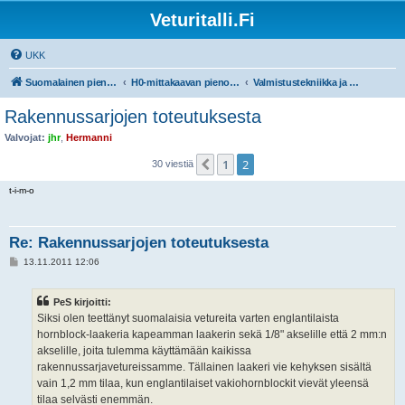
Veturitalli.Fi
UKK
Suomalainen pienoisrautatiefoorumi
H0-mittakaavan pienoisrautatiet
Valmistustekniikka ja työvälineet
Rakennussarjojen toteutuksesta
Valvojat:
jhr
,
Hermanni
1
2
Edellinen
30 viestiä
t-i-m-o
Re: Rakennussarjojen toteutuksesta
V
13.11.2011 12:06
i
e
s
PeS kirjoitti:
t
i
Siksi olen teettänyt suomalaisia vetureita varten englantilaista
hornblock-laakeria kapeamman laakerin sekä 1/8" akselille että 2 mm:n
akselille, joita tulemma käyttämään kaikissa
rakennussarjavetureissamme. Tällainen laakeri vie kehyksen sisältä
vain 1,2 mm tilaa, kun englantilaiset vakiohornblockit vievät yleensä
tilaa selvästi enemmän.