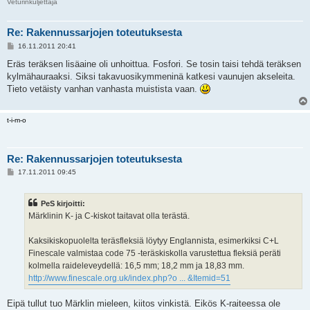
Veturinkuljettaja
Re: Rakennussarjojen toteutuksesta
V
16.11.2011 20:41
i
e
Eräs teräksen lisäaine oli unhoittua. Fosfori. Se tosin taisi tehdä teräksen
s
kylmähauraaksi. Siksi takavuosikymmeninä katkesi vaunujen akseleita.
t
i
Tieto vetäisty vanhan vanhasta muistista vaan.
t-i-m-o
Re: Rakennussarjojen toteutuksesta
V
17.11.2011 09:45
i
e
s
PeS kirjoitti:
t
i
Märklinin K- ja C-kiskot taitavat olla terästä.
Kaksikiskopuolelta teräsfleksiä löytyy Englannista, esimerkiksi C+L
Finescale valmistaa code 75 -teräskiskolla varustettua fleksiä peräti
kolmella raideleveydellä: 16,5 mm; 18,2 mm ja 18,83 mm.
http://www.finescale.org.uk/index.php?o ... &Itemid=51
Eipä tullut tuo Märklin mieleen, kiitos vinkistä. Eikös K-raiteessa ole