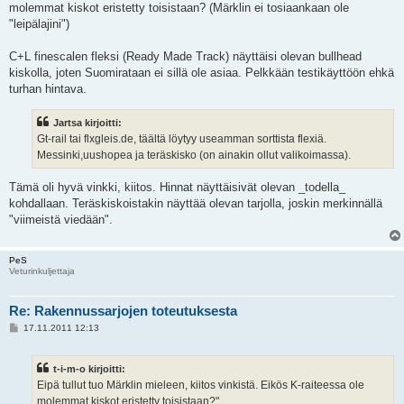
molemmat kiskot eristetty toisistaan? (Märklin ei tosiaankaan ole
"leipälajini")
C+L finescalen fleksi (Ready Made Track) näyttäisi olevan bullhead
kiskolla, joten Suomirataan ei sillä ole asiaa. Pelkkään testikäyttöön ehkä
turhan hintava.
Jartsa kirjoitti:
Gt-rail tai flxgleis.de, täältä löytyy useamman sorttista flexiä.
Messinki,uushopea ja teräskisko (on ainakin ollut valikoimassa).
Tämä oli hyvä vinkki, kiitos. Hinnat näyttäisivät olevan _todella_
kohdallaan. Teräskiskoistakin näyttää olevan tarjolla, joskin merkinnällä
"viimeistä viedään".
PeS
Veturinkuljettaja
Re: Rakennussarjojen toteutuksesta
V
17.11.2011 12:13
i
e
s
t-i-m-o kirjoitti:
t
i
Eipä tullut tuo Märklin mieleen, kiitos vinkistä. Eikös K-raiteessa ole
molemmat kiskot eristetty toisistaan?"