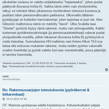
ulkokehän sisäosa on valettu eräänlaiseksi "harjanteeksi", johon puolat
päättyvät (kuvassa kohta A). Vaikka tämä onkin vain yksityiskohta,
näkyy se selvästi lähes jokaisessa myötävaloon otetussa kuvassa ja
puoltaisi täten pienoismallissakin paikkansa. Ulkomailla tälläinen
pyörätyyppi on kuitenkin harvinaisempi, joten tarjontaa ei juuri ole. Alan
Gibsonin mallistossa nämä on merkitty "bevel". Ultra Scalella taas
"Stanier" pyöristä löytyy tämä rakenne, mutta vain priimapuolella. Kaikki
tuntemani pyöräkertavalmistajat (ja pienoisrautatietehtaat) valavat puolat
yksipuolisella muotilla, jolloin takaosan (kuvassa kohta B) pyöristystä ei
voida toteuttaa. Suomalaisista HO-malleista vain Antero Alkun Tk3:ssa
taitaa olla esikuvan mukainen rakenne, mutta noiden pyörien valumallit
ovatkin itsetehdyt ja pyörät valettu lost-wax menetelmällä, jossa päästöjä
ei tarvitse huomioida.
Viimeksi muokannut
LOK
, 21.06.2018 02:19. Yhteensä muokattu 2 kertaa.
Syy:
Toimimattomat kuvalinkit korvattu Archive.org-kuvalinkeillä.
ealab
Veturinkuljettaja
Re: Rakennussarjojen toteutuksesta (pyöräkerrat &
kitkarenkaat)
V
15.11.2011 07:46
i
e
OT: Mainiota pyöräasiaa edellä kirjoitetuissa. Kitkarenkaittakin pärjää.
s