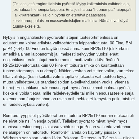
i
[On totta, että englantilaisista pyöristä löytyy kaikenlaisia vaihtoehtoja,
jos haluaa hienompia laippoja. Entä jos haluaa "huonompia" laippoja?
Tai kitkarenkaat? Tällöin pyöriä on etsittävä pääasiassa
keskieurooppalaisten massavalmistajien malleista. Nämä eivät käytä
tuuma-akseleita.
Nykyisin englantilaisten pyörävalmistajien tuotesortimentissa on
edustettuna kolme erilaista vaihtoehtoista laippamitoitusta: 00 Fine, EM
ja P4 (=S4). 00 Fine on käytännössä sama kuin RP25/110 (eli karkein
amerikkalainen laippanormi) ja ilmeisesti selvyyden vuoksi eräät
englantilaiset valmistajat mieluummin ilmoittavatkin käyttävänsä
RP25/110-mitoitusta kuin 00 Fine -mitoitusta (mikä on käsitteeltään
tuntemattomampi ja uudempi). Näiden kesken voi sitten valita, kun tekee
fillarivalintoja (tosin kaikilta valmistajilta ei jokaista vaihtoehtoa löydy,
mutta vaihdettavuus standardisoidun akselivahduuden vuoksi yleensä
toimii). Englantilaiset rakennussarjat myydään useinmiten ilman pyöriä,
koska ei voida tietää, mille raideleveydelle tai mille hienousasteelle sarja
rakennetaan (sarjoissahan on usein vaihtoehtoiset kehysten poikittaistuet
eri raideleveyksiä varten).
Romford-tyyppiset pyöräkerrat on mitoitettu RP25/110-normin mukaan eli
ne eivät ole ns. "hienoja pyöriä". Tällaiset pyörät toimivat hyvin myös
monissa keskieurooppalaisissa vaihteissa ja Pecon vaihteita vartenhan
ne alunperin on mitoitettu. Romford-fillareita on käytetty joissakin
Wikbergin sarjoissa, kuten Ukko-Pekassa, Ristossa ja Tv1:ssä — niiden