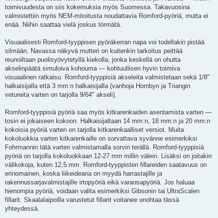
toimivuudesta on siis kokemuksia myös Suomessa. Takavuosina
valmistettiin myös NEM-mitoitusta noudattavia Romford-pyöriä, mutta ei
enää. Niihin saattaa vielä joskus törmätä.
Visuaalisesti Romford-tyyppisen pyöräkerran napa voi todellakin pistää
silmään. Navassa näkyvä mutteri on kuitenkin tarkoitus peittää
reunoiltaan puolisyövytetyllä kiekolla, jonka keskellä on ohutta
akselinpäätä simuloiva kohouma — kohtuullisen hyvin toimiva
visuaalinen ratkaisu. Romford-tyyppisiä akseleita valmistetaan sekä 1/8"
halkaisijalla että 3 mm:n halkaisijalla (vanhoja Hornbyn ja Triangin
vetureita varten on tarjolla 9/64" akseli).
Romford-tyyppisiä pyöriä saa myös kitkarenkaiden asentamista varten —
tosin ei jokaiseen kokoon. Halkaisijaltaan 14 mm:n, 18 mm:n ja 20 mm:n
kokoisia pyöriä varten on tarjolla kitkarenkaalliset versiot. Muita
kokoluokkia varten kitkarenkaille on sorvattava syvänne esimerkiksi
Fohrmannin tätä varten valmistamalla sorvin terällä. Romford-tyyppisiä
pyöriä on tarjolla kokoluokkaan 12-27 mm millin välein. Lisäksi on joitakin
välikokoja, kuten 12,5 mm. Romford-tyyppisten fillareiden saatavuus on
erinomainen, koska liikeideana on myydä harrastajille ja
rakennussarjavalmistajille irtopyöriä eikä varaosapyöriä. Jos haluaa
hienompia pyöriä, voidaan valita esimerkiksi Gibsonin tai UltraScalen
fillarit. Skaalalaipoilla varustetut fillarit voitanee unohtaa tässä
yhteydessä.