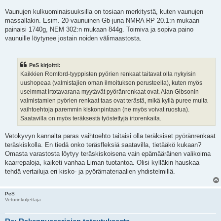
Vaunujen kulkuominaisuuksilla on tosiaan merkitystä, kuten vaunujen
massallakin. Esim. 20-vaunuinen Gb-juna NMRA RP 20.1:n mukaan
painaisi 1740g, NEM 302:n mukaan 844g. Toimiva ja sopiva paino
vaunuille löytynee jostain noiden välimaastosta.
PeS kirjoitti:
Kaikkien Romford-tyyppisten pyörien renkaat taitavat olla nykyisin
uushopeaa (valmistajien oman ilmoituksen perusteella), kuten myös
useimmat irtotavarana myytävät pyöränrenkaat ovat. Alan Gibsonin
valmistamien pyörien renkaat taas ovat terästä, mikä kyllä puree muita
vaihtoehtoja paremmin kiskonpintaan (ne myös voivat ruostua).
Saatavilla on myös teräksestä työstettyjä irtorenkaita.
Vetokyvyn kannalta paras vaihtoehto taitaisi olla teräksiset pyöränrenkaat
teräskiskolla. En tiedä onko teräsfleksiä saatavilla, tietääkö kukaan?
Omasta varastosta löytyy teräskiskoisena vain epämääräinen valikoima
kaarrepaloja, kaiketi vanhaa Liman tuotantoa. Olisi kylläkin hauskaa
tehdä vertailuja eri kisko- ja pyörämateriaalien yhdistelmillä.
PeS
Veturinkuljettaja