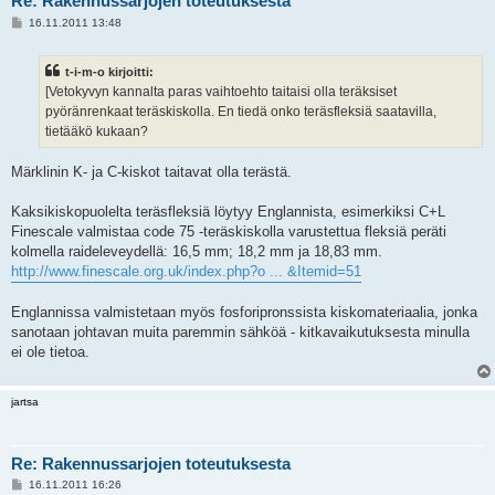
Re: Rakennussarjojen toteutuksesta
V
16.11.2011 13:48
i
e
s
t-i-m-o kirjoitti:
t
i
[Vetokyvyn kannalta paras vaihtoehto taitaisi olla teräksiset
pyöränrenkaat teräskiskolla. En tiedä onko teräsfleksiä saatavilla,
tietääkö kukaan?
Märklinin K- ja C-kiskot taitavat olla terästä.
Kaksikiskopuolelta teräsfleksiä löytyy Englannista, esimerkiksi C+L
Finescale valmistaa code 75 -teräskiskolla varustettua fleksiä peräti
kolmella raideleveydellä: 16,5 mm; 18,2 mm ja 18,83 mm.
http://www.finescale.org.uk/index.php?o ... &Itemid=51
Englannissa valmistetaan myös fosforipronssista kiskomateriaalia, jonka
sanotaan johtavan muita paremmin sähköä - kitkavaikutuksesta minulla
ei ole tietoa.
jartsa
Re: Rakennussarjojen toteutuksesta
V
16.11.2011 16:26