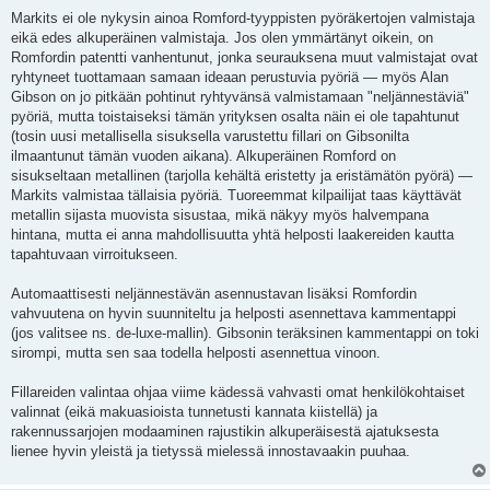
Markits ei ole nykysin ainoa Romford-tyyppisten pyöräkertojen valmistaja
eikä edes alkuperäinen valmistaja. Jos olen ymmärtänyt oikein, on
Romfordin patentti vanhentunut, jonka seurauksena muut valmistajat ovat
ryhtyneet tuottamaan samaan ideaan perustuvia pyöriä — myös Alan
Gibson on jo pitkään pohtinut ryhtyvänsä valmistamaan "neljännestäviä"
pyöriä, mutta toistaiseksi tämän yrityksen osalta näin ei ole tapahtunut
(tosin uusi metallisella sisuksella varustettu fillari on Gibsonilta
ilmaantunut tämän vuoden aikana). Alkuperäinen Romford on
sisukseltaan metallinen (tarjolla kehältä eristetty ja eristämätön pyörä) —
Markits valmistaa tällaisia pyöriä. Tuoreemmat kilpailijat taas käyttävät
metallin sijasta muovista sisustaa, mikä näkyy myös halvempana
hintana, mutta ei anna mahdollisuutta yhtä helposti laakereiden kautta
tapahtuvaan virroitukseen.
Automaattisesti neljännestävän asennustavan lisäksi Romfordin
vahvuutena on hyvin suunniteltu ja helposti asennettava kammentappi
(jos valitsee ns. de-luxe-mallin). Gibsonin teräksinen kammentappi on toki
sirompi, mutta sen saa todella helposti asennettua vinoon.
Fillareiden valintaa ohjaa viime kädessä vahvasti omat henkilökohtaiset
valinnat (eikä makuasioista tunnetusti kannata kiistellä) ja
rakennussarjojen modaaminen rajustikin alkuperäisestä ajatuksesta
lienee hyvin yleistä ja tietyssä mielessä innostavaakin puuhaa.