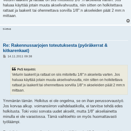
haluaa käyttää jotain muuta akselivahvuutta, niin sitten on holkitettava
rattaat ja laakerit tai ohennettava sorvilla 1/8":n akseleiden päät 2 mm:n
mittaan.
t-i-m-o
Re: Rakennussarjojen toteutuksesta (pyöräkerrat &
kitkarenkaat)
V
14.11.2011 09:38
i
e
s
PeS kirjoitti:
t
i
Veturin laakerit ja rattaat on siis mitoitettu 1/8":n akseleita varten. Jos
haluaa käyttää jotain muuta akselivahvuutta, niin sitten on holkitettava
rattaat ja laakerit tai ohennettava sorvilla 1/8":n akseleiden päät 2 mm:n
mittaan.
Ymmärrän tämän. Holkitus ei ole ongelma, se on ihan perussorvaustyö.
Jos korvaa alkup. voimansiirron vaihdelaatikolla, ei tarvitse tehdä edes
holkitusta. Toki voisi sorvata uudet akselit, mutta 1/8" akseliainetta
minulla ei ole varastossa. Tämä vaihtoehto on myös huomattavasti
työläämpi.