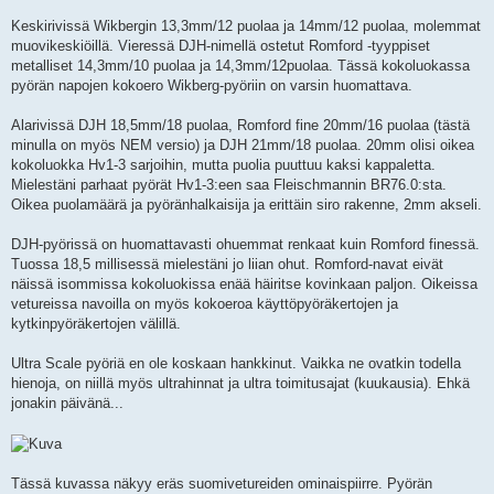
Keskirivissä Wikbergin 13,3mm/12 puolaa ja 14mm/12 puolaa, molemmat
muovikeskiöillä. Vieressä DJH-nimellä ostetut Romford -tyyppiset
metalliset 14,3mm/10 puolaa ja 14,3mm/12puolaa. Tässä kokoluokassa
pyörän napojen kokoero Wikberg-pyöriin on varsin huomattava.
Alarivissä DJH 18,5mm/18 puolaa, Romford fine 20mm/16 puolaa (tästä
minulla on myös NEM versio) ja DJH 21mm/18 puolaa. 20mm olisi oikea
kokoluokka Hv1-3 sarjoihin, mutta puolia puuttuu kaksi kappaletta.
Mielestäni parhaat pyörät Hv1-3:een saa Fleischmannin BR76.0:sta.
Oikea puolamäärä ja pyöränhalkaisija ja erittäin siro rakenne, 2mm akseli.
DJH-pyörissä on huomattavasti ohuemmat renkaat kuin Romford finessä.
Tuossa 18,5 millisessä mielestäni jo liian ohut. Romford-navat eivät
näissä isommissa kokoluokissa enää häiritse kovinkaan paljon. Oikeissa
vetureissa navoilla on myös kokoeroa käyttöpyöräkertojen ja
kytkinpyöräkertojen välillä.
Ultra Scale pyöriä en ole koskaan hankkinut. Vaikka ne ovatkin todella
hienoja, on niillä myös ultrahinnat ja ultra toimitusajat (kuukausia). Ehkä
jonakin päivänä...
Tässä kuvassa näkyy eräs suomivetureiden ominaispiirre. Pyörän