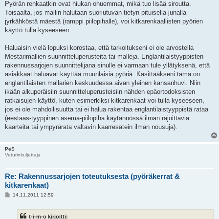
Pyörän renkaatkin ovat hiukan ohuemmat, mikä tuo lisää siroutta.
Toisaalta, jos mallin halutaan suoriutuvan tietyn pituisella junalla
jyrkähköstä mäestä (ramppi piilopihalle), voi kitkarenkaallisten pyörien
käyttö tulla kyseeseen.
Haluaisin vielä lopuksi korostaa, että tarkoitukseni ei ole arvostella
Mestarimallien suunnitteluperusteita tai malleja. Englantilaistyyppisten
rakennussarjojen suunnittelijana sinulle ei varmaan tule yllätyksenä, että
asiakkaat haluavat käyttää muunlaisia pyöriä. Käsittääkseni tämä on
englantilaisten mallarien keskuudessa aivan yleinen kansanhuvi. Niin
ikään alkuperäisiin suunnitteluperusteisiin nähden epäortodoksisten
ratkaisujen käyttö, kuten esimerkiksi kitkarenkaat voi tulla kyseeseen,
jos ei ole mahdollisuutta tai ei halua rakentaa englantilaistyyppistä rataa
(eestaas-tyyppinen asema-piilopiha käytännössä ilman rajoittavia
kaarteita tai ympyrärata valtavin kaarresätein ilman nousuja).
PeS
Veturinkuljettaja
Re: Rakennussarjojen toteutuksesta (pyöräkerrat &
kitkarenkaat)
V
14.11.2011 12:59
i
e
s
t-i-m-o kirjoitti:
t