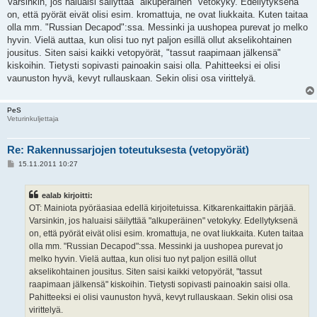
Varsinkin, jos haluaisi säilyttää "alkuperäinen" vetokyky. Edellytyksenä
t
i
on, että pyörät eivät olisi esim. kromattuja, ne ovat liukkaita. Kuten taitaa
olla mm. "Russian Decapod":ssa. Messinki ja uushopea purevat jo melko
hyvin. Vielä auttaa, kun olisi tuo nyt paljon esillä ollut akselikohtainen
jousitus. Siten saisi kaikki vetopyörät, "tassut raapimaan jälkensä"
kiskoihin. Tietysti sopivasti painoakin saisi olla. Pahitteeksi ei olisi
vaunuston hyvä, kevyt rullauskaan. Sekin olisi osa virittelyä.
PeS
Veturinkuljettaja
Re: Rakennussarjojen toteutuksesta (vetopyörät)
V
15.11.2011 10:27
i
e
s
ealab kirjoitti:
t
i
OT: Mainiota pyöräasiaa edellä kirjoitetuissa. Kitkarenkaittakin pärjää.
Varsinkin, jos haluaisi säilyttää "alkuperäinen" vetokyky. Edellytyksenä
on, että pyörät eivät olisi esim. kromattuja, ne ovat liukkaita. Kuten taitaa
olla mm. "Russian Decapod":ssa. Messinki ja uushopea purevat jo
melko hyvin. Vielä auttaa, kun olisi tuo nyt paljon esillä ollut
akselikohtainen jousitus. Siten saisi kaikki vetopyörät, "tassut
raapimaan jälkensä" kiskoihin. Tietysti sopivasti painoakin saisi olla.
Pahitteeksi ei olisi vaunuston hyvä, kevyt rullauskaan. Sekin olisi osa
virittelyä.