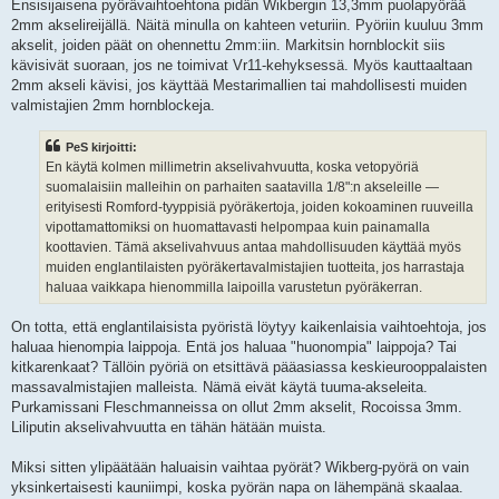
Ensisijaisena pyörävaihtoehtona pidän Wikbergin 13,3mm puolapyörää
2mm akselireijällä. Näitä minulla on kahteen veturiin. Pyöriin kuuluu 3mm
akselit, joiden päät on ohennettu 2mm:iin. Markitsin hornblockit siis
kävisivät suoraan, jos ne toimivat Vr11-kehyksessä. Myös kauttaaltaan
2mm akseli kävisi, jos käyttää Mestarimallien tai mahdollisesti muiden
valmistajien 2mm hornblockeja.
PeS kirjoitti:
En käytä kolmen millimetrin akselivahvuutta, koska vetopyöriä
suomalaisiin malleihin on parhaiten saatavilla 1/8":n akseleille —
erityisesti Romford-tyyppisiä pyöräkertoja, joiden kokoaminen ruuveilla
vipottamattomiksi on huomattavasti helpompaa kuin painamalla
koottavien. Tämä akselivahvuus antaa mahdollisuuden käyttää myös
muiden englantilaisten pyöräkertavalmistajien tuotteita, jos harrastaja
haluaa vaikkapa hienommilla laipoilla varustetun pyöräkerran.
On totta, että englantilaisista pyöristä löytyy kaikenlaisia vaihtoehtoja, jos
haluaa hienompia laippoja. Entä jos haluaa "huonompia" laippoja? Tai
kitkarenkaat? Tällöin pyöriä on etsittävä pääasiassa keskieurooppalaisten
massavalmistajien malleista. Nämä eivät käytä tuuma-akseleita.
Purkamissani Fleschmanneissa on ollut 2mm akselit, Rocoissa 3mm.
Liliputin akselivahvuutta en tähän hätään muista.
Miksi sitten ylipäätään haluaisin vaihtaa pyörät? Wikberg-pyörä on vain
yksinkertaisesti kauniimpi, koska pyörän napa on lähempänä skaalaa.