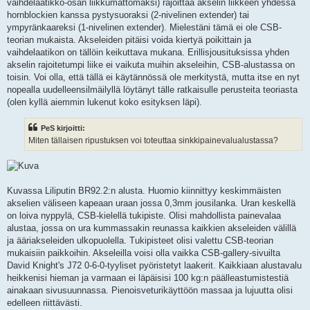
vaihdelaatikko-osan liikkumattomaksi) rajoittaa akselin liikkeen yhdessä
hornblockien kanssa pystysuoraksi (2-nivelinen extender) tai
ympyränkaareksi (1-nivelinen extender). Mielestäni tämä ei ole CSB-
teorian mukaista. Akseleiden pitäisi voida kiertyä poikittain ja
vaihdelaatikon on tällöin keikuttava mukana. Erillisjousituksissa yhden
akselin rajoitetumpi liike ei vaikuta muihin akseleihin, CSB-alustassa on
toisin. Voi olla, että tällä ei käytännössä ole merkitystä, mutta itse en nyt
nopealla uudelleensilmäilyllä löytänyt tälle ratkaisulle perusteita teoriasta
(olen kyllä aiemmin lukenut koko esityksen läpi).
PeS kirjoitti:
Miten tällaisen ripustuksen voi toteuttaa sinkkipainevalualustassa?
Kuvassa Liliputin BR92.2:n alusta. Huomio kiinnittyy keskimmäisten
akselien väliseen kapeaan uraan jossa 0,3mm jousilanka. Uran keskellä
on loiva nyppylä, CSB-kielellä tukipiste. Olisi mahdollista painevalaa
alustaa, jossa on ura kummassakin reunassa kaikkien akseleiden välillä
ja ääriakseleiden ulkopuolella. Tukipisteet olisi valettu CSB-teorian
mukaisiin paikkoihin. Akseleilla voisi olla vaikka CSB-gallery-sivuilta
David Knight's J72 0-6-0-tyyliset pyöristetyt laakerit. Kaikkiaan alustavalu
heikkenisi hieman ja varmaan ei läpäisisi 100 kg:n päälleastumistestiä
ainakaan sivusuunnassa. Pienoisveturikäyttöön massaa ja lujuutta olisi
edelleen riittävästi.