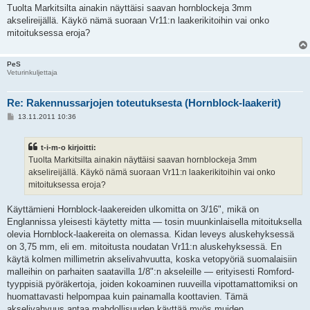
e
Tuolta Markitsilta ainakin näyttäisi saavan hornblockeja 3mm
s
akselireijällä. Käykö nämä suoraan Vr11:n laakerikitoihin vai onko
t
i
mitoituksessa eroja?
PeS
Veturinkuljettaja
Re: Rakennussarjojen toteutuksesta (Hornblock-laakerit)
V
13.11.2011 10:36
i
e
s
t-i-m-o kirjoitti:
t
i
Tuolta Markitsilta ainakin näyttäisi saavan hornblockeja 3mm
akselireijällä. Käykö nämä suoraan Vr11:n laakerikitoihin vai onko
mitoituksessa eroja?
Käyttämieni Hornblock-laakereiden ulkomitta on 3/16", mikä on
Englannissa yleisesti käytetty mitta — tosin muunkinlaisella mitoituksella
olevia Hornblock-laakereita on olemassa. Kidan leveys aluskehyksessä
on 3,75 mm, eli em. mitoitusta noudatan Vr11:n aluskehyksessä. En
käytä kolmen millimetrin akselivahvuutta, koska vetopyöriä suomalaisiin
malleihin on parhaiten saatavilla 1/8":n akseleille — erityisesti Romford-
tyyppisiä pyöräkertoja, joiden kokoaminen ruuveilla vipottamattomiksi on
huomattavasti helpompaa kuin painamalla koottavien. Tämä
akselivahvuus antaa mahdollisuuden käyttää myös muiden