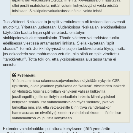
tapahtuvan virroituksen toteuttaminen tankkiveturissa on haastavaa
ellei peräti mahdotonta, mikäli veturin kehyslevyjä ei voida eristää
toisistaan. Sinkkipainevalualustassa näin ei voida tehdä.
Tuo väitteeni N-skaalasta ja split-virroituksesta oli tosiaan liian laveasti
muotoiltu. Yritetään uudestaan: Uudehkoissa N-skaalan jenkkimalleissa
käytetään kautta linjan split-virroitusta eristetyin
sinkkipainevalualustapuoliskoin. Tämän väitteen voi tarkistaa tuolta
edellisessä viestissä antamastani linkistä. Siellä käytetään "split
chassis" -termiä. Jenkkihöyryissä ei paljon tankkivetureita löydy, mutta
jos dekooderin saa mahtumaan veturiin, niin siinä on split-virroitettu
"tankkiveturi". Totta toki on, että yksiosaisessa alustassa tämä ei
onnistu.
PeS kirjoitti:
Yhä useammissa rakennussarjavetureissa käytetään nykyisin CSB-
ripustusta, jolloin jokainen pyöräkerta on "kelluva". Akseleiden laakerit
on yhdistetty toisiinsa pitkittäin kehyksen välissä kulkevilla
jousilangoilla, joille on tietyin periaattein laskettu kiinnityspisteet
kehyksen sisällä. Itse vaihdelaatikko on myös "kelluva", joka voi
tarkoittaa mm. sitä, että vetoakselille kiinnittyvä vaihdelaatikon
hammasratas on nivelöity (extender) vaihdelaatikkoon — tällöin itse
vaihdelaatikon voi pultata kehykseen.
Extender-vaihdelaatikko pultattuna kehykseen (tällä ymmärrän