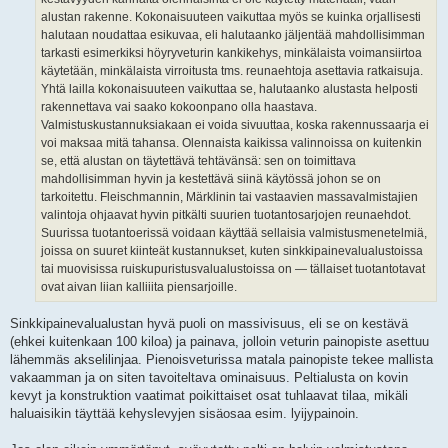
alustan rakenne. Kokonaisuuteen vaikuttaa myös se kuinka orjallisesti
halutaan noudattaa esikuvaa, eli halutaanko jäljentää mahdollisimman
tarkasti esimerkiksi höyryveturin kankikehys, minkälaista voimansiirtoa
käytetään, minkälaista virroitusta tms. reunaehtoja asettavia ratkaisuja.
Yhtä lailla kokonaisuuteen vaikuttaa se, halutaanko alustasta helposti
rakennettava vai saako kokoonpano olla haastava.
Valmistuskustannuksiakaan ei voida sivuuttaa, koska rakennussaarja ei
voi maksaa mitä tahansa. Olennaista kaikissa valinnoissa on kuitenkin
se, että alustan on täytettävä tehtävänsä: sen on toimittava
mahdollisimman hyvin ja kestettävä siinä käytössä johon se on
tarkoitettu. Fleischmannin, Märklinin tai vastaavien massavalmistajien
valintoja ohjaavat hyvin pitkälti suurien tuotantosarjojen reunaehdot.
Suurissa tuotantoerissä voidaan käyttää sellaisia valmistusmenetelmiä,
joissa on suuret kiinteät kustannukset, kuten sinkkipainevalualustoissa
tai muovisissa ruiskupuristusvalualustoissa on — tällaiset tuotantotavat
ovat aivan liian kalliiita piensarjoille.
Sinkkipainevalualustan hyvä puoli on massivisuus, eli se on kestävä
(ehkei kuitenkaan 100 kiloa) ja painava, jolloin veturin painopiste asettuu
lähemmäs akselilinjaa. Pienoisveturissa matala painopiste tekee mallista
vakaamman ja on siten tavoiteltava ominaisuus. Peltialusta on kovin
kevyt ja konstruktion vaatimat poikittaiset osat tuhlaavat tilaa, mikäli
haluaisikin täyttää kehyslevyjen sisäosaa esim. lyijypainoin.