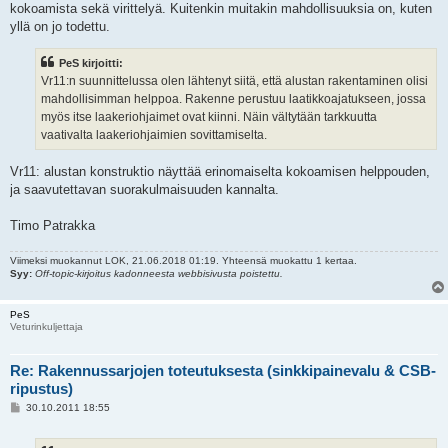
kokoamista sekä virittelyä. Kuitenkin muitakin mahdollisuuksia on, kuten
yllä on jo todettu.
PeS kirjoitti:
Vr11:n suunnittelussa olen lähtenyt siitä, että alustan rakentaminen olisi
mahdollisimman helppoa. Rakenne perustuu laatikkoajatukseen, jossa
myös itse laakeriohjaimet ovat kiinni. Näin vältytään tarkkuutta
vaativalta laakeriohjaimien sovittamiselta.
Vr11: alustan konstruktio näyttää erinomaiselta kokoamisen helppouden,
ja saavutettavan suorakulmaisuuden kannalta.
Timo Patrakka
Viimeksi muokannut
LOK
, 21.06.2018 01:19. Yhteensä muokattu 1 kertaa.
Syy:
Off-topic-kirjoitus kadonneesta webbisivusta poistettu.
PeS
Veturinkuljettaja
Re: Rakennussarjojen toteutuksesta (sinkkipainevalu & CSB-
ripustus)
V
30.10.2011 18:55
i
e
s