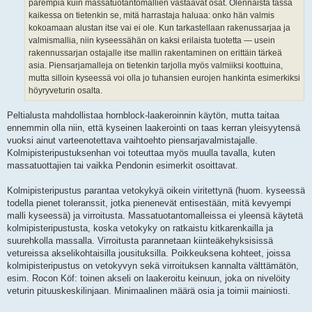
parempia kuin massatuotantomallien vastaavat osat. Olennaista tässä
kaikessa on tietenkin se, mitä harrastaja haluaa: onko hän valmis
kokoamaan alustan itse vai ei ole. Kun tarkastellaan rakenussarjaa ja
valmismallia, niin kyseessähän on kaksi erilaista tuotetta — usein
rakennussarjan ostajalle itse mallin rakentaminen on erittäin tärkeä
asia. Piensarjamalleja on tietenkin tarjolla myös valmiiksi koottuina,
mutta silloin kyseessä voi olla jo tuhansien eurojen hankinta esimerkiksi
höyryveturin osalta.
Peltialusta mahdollistaa hornblock-laakeroinnin käytön, mutta taitaa
ennemmin olla niin, että kyseinen laakerointi on taas kerran yleisyytensä
vuoksi ainut varteenotettava vaihtoehto piensarjavalmistajalle.
Kolmipisteripustuksenhan voi toteuttaa myös muulla tavalla, kuten
massatuottajien tai vaikka Pendonin esimerkit osoittavat.
Kolmipisteripustus parantaa vetokykyä oikein viritettynä (huom. kyseessä
todella pienet toleranssit, jotka pienenevät entisestään, mitä kevyempi
malli kyseessä) ja virroitusta. Massatuotantomalleissa ei yleensä käytetä
kolmipisteripustusta, koska vetokyky on ratkaistu kitkarenkailla ja
suurehkolla massalla. Virroitusta parannetaan kiinteäkehyksisissä
vetureissa akselikohtaisilla jousituksilla. Poikkeuksena kohteet, joissa
kolmipisteripustus on vetokyvyn sekä virroituksen kannalta välttämätön,
esim. Rocon Köf: toinen akseli on laakeroitu keinuun, joka on nivelöity
veturin pituuskeskilinjaan. Minimaalinen määrä osia ja toimii mainiosti.