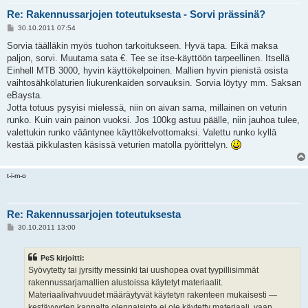
Re: Rakennussarjojen toteutuksesta - Sorvi prässinä?
V
30.10.2011 07:54
i
e
Sorvia täälläkin myös tuohon tarkoitukseen. Hyvä tapa. Eikä maksa
s
paljon, sorvi. Muutama sata €. Tee se itse-käyttöön tarpeellinen. Itsellä
t
i
Einhell MTB 3000, hyvin käyttökelpoinen. Mallien hyvin pienistä osista
vaihtosähkölaturien liukurenkaiden sorvauksin. Sorvia löytyy mm. Saksan
eBaysta.
Jotta totuus pysyisi mielessä, niin on aivan sama, millainen on veturin
runko. Kuin vain painon vuoksi. Jos 100kg astuu päälle, niin jauhoa tulee,
valettukin runko vääntynee käyttökelvottomaksi. Valettu runko kyllä
kestää pikkulasten käsissä veturien matolla pyörittelyn.
t-i-m-o
Re: Rakennussarjojen toteutuksesta
V
30.10.2011 13:00
i
e
s
PeS kirjoitti:
t
i
Syövytetty tai jyrsitty messinki tai uushopea ovat tyypillisimmät
rakennussarjamallien alustoissa käytetyt materiaalit.
Materiaalivahvuudet määräytyvät käytetyn rakenteen mukaisesti —
kestävyyden kannalta olennaisinta ei ole käytetty materiaali, vaan