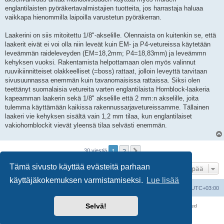
englantilaisten pyöräkertavalmistajien tuotteita, jos harrastaja haluaa
vaikkapa hienommilla laipoilla varustetun pyöräkerran.
Laakerini on siis mitoitettu 1/8"-akselille. Olennaista on kuitenkin se, että
laakerit eivät ei voi olla niin leveät kuin EM- ja P4-vetureissa käytetään
leveämmän raideleveyden (EM=18,2mm; P4=18,83mm) ja leveämmn
kehyksen vuoksi. Rakentamista helpottamaan olen myös valinnut
ruuvikiinnitteiset olakkeelliset (=boss) rattaat, jolloin leveyttä tarvitaan
sivusuunnassa enemmän kuin tavanomaisissa rattaissa. Siksi olen
teettänyt suomalaisia vetureita varten englantilaista Hornblock-laakeria
kapeamman laakerin sekä 1/8" akselille että 2 mm:n akselille, joita
tulemma käyttämään kaikissa rakennussarjavetureissamme. Tällainen
laakeri vie kehyksen sisältä vain 1,2 mm tilaa, kun englantilaiset
vakiohornblockit vievät yleensä tilaa selvästi enemmän.
1
2
Seuraava
30 viestiä
Tämä sivusto käyttää evästeitä parhaan
Hyppää
käyttäjäkokemuksen varmistamiseksi.
Lue lisää
Suomalainen pienoisrautatiefoorumi
Kaikki ajat ovat
UTC+03:00
Selvä!
Keskustelufoorumin ohjelmisto
phpBB
® Forum Software © phpBB Limited
Käännös: phpBB Suomi (lurttinen, harritapio, Pettis)
Yksityisyys
|
Ehdot