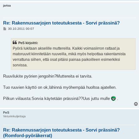
jartsa
Re: Rakennussarjojen toteutuksesta - Sorvi prässinä?
V
30.10.2011 00:07
i
e
s
PeS kirjoitti:
t
i
Pyörä lukitaan akselille muttereilla. Kaikki voimasiirron rattaat ja
matoruuvit kiinnitetään ruuveilla, mikä myös helpottaa rakentamista
verrattuna siihen, että osat pitäisi painaa paikoilleen esimerkiksi
sorvissa.
Ruuvilukite pyörien jengoihin?Muttereita ei tarvita.
Tuo ruuvien käyttö on ok,lähinnä myöhempää huoltoa ajatellen.
Pilkun viilausta:Sorvia käytetään prässinä??Uus juttu mulle
.
PeS
Veturinkuljettaja
Re: Rakennussarjojen toteutuksesta - Sorvi prässinä?
(Romford-pyöräkerrat)