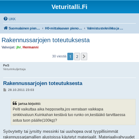
Veturitalli.Fi
UKK
Suomalainen pienoisrautatiefoorumi
H0-mittakaavan pienoisrautatiet
Valmistustekniikka ja työvälineet
Rakennussarjojen toteutuksesta
Valvojat:
jhr
,
Hermanni
1
2
Seuraava
30 viestiä
PeS
Veturinkuljettaja
Rakennussarjojen toteutuksesta
V
28.10.2011 23:03
i
e
s
jartsa kirjoitti:
t
i
Pelti vaikuttaa aika hepposelta,jos verrataan vaikkapa
sinkkivaluun.Kuinkahan kestävä tuo runko on,kestääkö tarvittaessa
astua tuon päälle(100kg)?
Syövytetty tai jyrsitty messinki tai uushopea ovat tyypillisimmät
rakennussarjamallien alustoissa käytetyt materiaalit. Materiaalivahvuudet