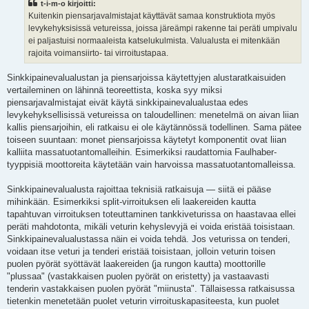
t-i-m-o kirjoitti:
t
i
Kuitenkin piensarjavalmistajat käyttävät samaa konstruktiota myös
levykehyksisissä vetureissa, joissa järeämpi rakenne tai peräti umpivalu
ei paljastuisi normaaleista katselukulmista. Valualusta ei mitenkään
rajoita voimansiirto- tai virroitustapaa.
Sinkkipainevalualustan ja piensarjoissa käytettyjen alustaratkaisuiden
vertaileminen on lähinnä teoreettista, koska syy miksi
piensarjavalmistajat eivät käytä sinkkipainevalualustaa edes
levykehyksellisissä vetureissa on taloudellinen: menetelmä on aivan liian
kallis piensarjoihin, eli ratkaisu ei ole käytännössä todellinen. Sama pätee
toiseen suuntaan: monet piensarjoissa käytetyt komponentit ovat liian
kalliita massatuotantomalleihin. Esimerkiksi raudattomia Faulhaber-
tyyppisiä moottoreita käytetään vain harvoissa massatuotantomalleissa.
Sinkkipainevalualusta rajoittaa teknisiä ratkaisuja — siitä ei pääse
mihinkään. Esimerkiksi split-virroituksen eli laakereiden kautta
tapahtuvan virroituksen toteuttaminen tankkiveturissa on haastavaa ellei
peräti mahdotonta, mikäli veturin kehyslevyjä ei voida eristää toisistaan.
Sinkkipainevalualustassa näin ei voida tehdä. Jos veturissa on tenderi,
voidaan itse veturi ja tenderi eristää toisistaan, jolloin veturin toisen
puolen pyörät syöttävät laakereiden (ja rungon kautta) moottorille
"plussaa" (vastakkaisen puolen pyörät on eristetty) ja vastaavasti
tenderin vastakkaisen puolen pyörät "miinusta". Tällaisessa ratkaisussa
tietenkin menetetään puolet veturin virroituskapasiteesta, kun puolet