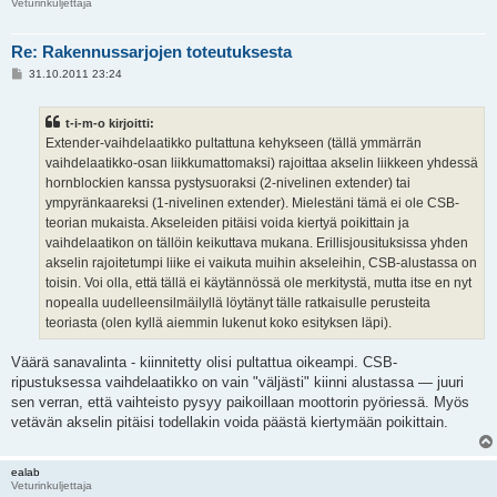
Veturinkuljettaja
Re: Rakennussarjojen toteutuksesta
V
31.10.2011 23:24
i
e
s
t-i-m-o kirjoitti:
t
i
Extender-vaihdelaatikko pultattuna kehykseen (tällä ymmärrän
vaihdelaatikko-osan liikkumattomaksi) rajoittaa akselin liikkeen yhdessä
hornblockien kanssa pystysuoraksi (2-nivelinen extender) tai
ympyränkaareksi (1-nivelinen extender). Mielestäni tämä ei ole CSB-
teorian mukaista. Akseleiden pitäisi voida kiertyä poikittain ja
vaihdelaatikon on tällöin keikuttava mukana. Erillisjousituksissa yhden
akselin rajoitetumpi liike ei vaikuta muihin akseleihin, CSB-alustassa on
toisin. Voi olla, että tällä ei käytännössä ole merkitystä, mutta itse en nyt
nopealla uudelleensilmäilyllä löytänyt tälle ratkaisulle perusteita
teoriasta (olen kyllä aiemmin lukenut koko esityksen läpi).
Väärä sanavalinta - kiinnitetty olisi pultattua oikeampi. CSB-
ripustuksessa vaihdelaatikko on vain "väljästi" kiinni alustassa — juuri
sen verran, että vaihteisto pysyy paikoillaan moottorin pyöriessä. Myös
vetävän akselin pitäisi todellakin voida päästä kiertymään poikittain.
ealab
Veturinkuljettaja