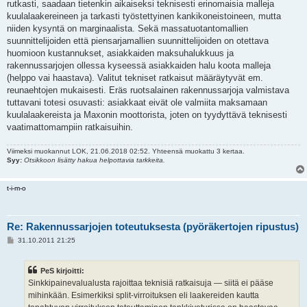
rutkasti, saadaan tietenkin aikaiseksi teknisesti erinomaisia malleja
kuulalaakereineen ja tarkasti työstettyinen kankikoneistoineen, mutta
niiden kysyntä on marginaalista. Sekä massatuotantomallien
suunnittelijoiden että piensarjamallien suunnittelijoiden on otettava
huomioon kustannukset, asiakkaiden maksuhalukkuus ja
rakennussarjojen ollessa kyseessä asiakkaiden halu koota malleja
(helppo vai haastava). Valitut tekniset ratkaisut määräytyvät em.
reunaehtojen mukaisesti. Eräs ruotsalainen rakennussarjoja valmistava
tuttavani totesi osuvasti: asiakkaat eivät ole valmiita maksamaan
kuulalaakereista ja Maxonin moottorista, joten on tyydyttävä teknisesti
vaatimattomampiin ratkaisuihin.
Viimeksi muokannut
LOK
, 21.06.2018 02:52. Yhteensä muokattu 3 kertaa.
Syy:
Otsikkoon lisätty hakua helpottavia tarkkeita.
t-i-m-o
Re: Rakennussarjojen toteutuksesta (pyöräkertojen ripustus)
V
31.10.2011 21:25
i
e
s
PeS kirjoitti:
t
i
Sinkkipainevalualusta rajoittaa teknisiä ratkaisuja — siitä ei pääse
mihinkään. Esimerkiksi split-virroituksen eli laakereiden kautta