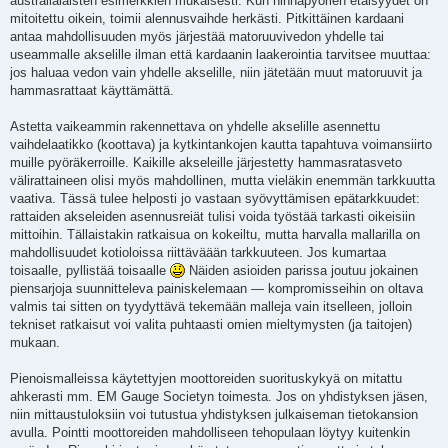
australialaisten esimerkkien mukaisesti. Kun hihnapyörien etäisyydet on
mitoitettu oikein, toimii alennusvaihde herkästi. Pitkittäinen kardaani
antaa mahdollisuuden myös järjestää matoruuvivedon yhdelle tai
useammalle akselille ilman että kardaanin laakerointia tarvitsee muuttaa:
jos haluaa vedon vain yhdelle akselille, niin jätetään muut matoruuvit ja
hammasrattaat käyttämättä.
Astetta vaikeammin rakennettava on yhdelle akselille asennettu
vaihdelaatikko (koottava) ja kytkintankojen kautta tapahtuva voimansiirto
muille pyöräkerroille. Kaikille akseleille järjestetty hammasratasveto
välirattaineen olisi myös mahdollinen, mutta vieläkin enemmän tarkkuutta
vaativa. Tässä tulee helposti jo vastaan syövyttämisen epätarkkuudet:
rattaiden akseleiden asennusreiät tulisi voida työstää tarkasti oikeisiin
mittoihin. Tällaistakin ratkaisua on kokeiltu, mutta harvalla mallarilla on
mahdollisuudet kotioloissa riittäväään tarkkuuteen. Jos kumartaa
toisaalle, pyllistää toisaalle
Näiden asioiden parissa joutuu jokainen
piensarjoja suunnitteleva painiskelemaan — kompromisseihin on oltava
valmis tai sitten on tyydyttävä tekemään malleja vain itselleen, jolloin
tekniset ratkaisut voi valita puhtaasti omien mieltymysten (ja taitojen)
mukaan.
Pienoismalleissa käytettyjen moottoreiden suorituskykyä on mitattu
ahkerasti mm. EM Gauge Societyn toimesta. Jos on yhdistyksen jäsen,
niin mittaustuloksiin voi tutustua yhdistyksen julkaiseman tietokansion
avulla. Pointti moottoreiden mahdolliseen tehopulaan löytyy kuitenkin