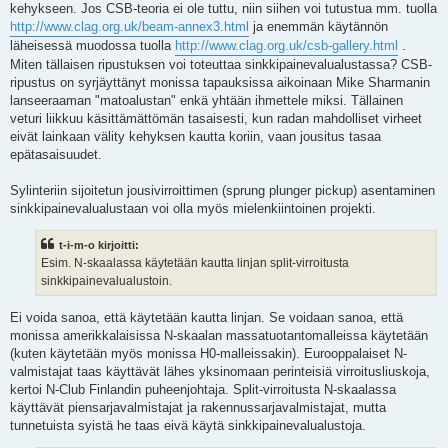
kehykseen. Jos CSB-teoria ei ole tuttu, niin siihen voi tutustua mm. tuolla
http://www.clag.org.uk/beam-annex3.html
ja enemmän käytännön
läheisessä muodossa tuolla
http://www.clag.org.uk/csb-gallery.html
.
Miten tällaisen ripustuksen voi toteuttaa sinkkipainevalualustassa? CSB-
ripustus on syrjäyttänyt monissa tapauksissa aikoinaan Mike Sharmanin
lanseeraaman "matoalustan" enkä yhtään ihmettele miksi. Tällainen
veturi liikkuu käsittämättömän tasaisesti, kun radan mahdolliset virheet
eivät lainkaan välity kehyksen kautta koriin, vaan jousitus tasaa
epätasaisuudet.
Sylinteriin sijoitetun jousivirroittimen (sprung plunger pickup) asentaminen
sinkkipainevalualustaan voi olla myös mielenkiintoinen projekti.
t-i-m-o kirjoitti:
Esim. N-skaalassa käytetään kautta linjan split-virroitusta
sinkkipainevalualustoin.
Ei voida sanoa, että käytetään kautta linjan. Se voidaan sanoa, että
monissa amerikkalaisissa N-skaalan massatuotantomalleissa käytetään
(kuten käytetään myös monissa H0-malleissakin). Eurooppalaiset N-
valmistajat taas käyttävät lähes yksinomaan perinteisiä virroitusliuskoja,
kertoi N-Club Finlandin puheenjohtaja. Split-virroitusta N-skaalassa
käyttävät piensarjavalmistajat ja rakennussarjavalmistajat, mutta
tunnetuista syistä he taas eivä käytä sinkkipainevalualustoja.