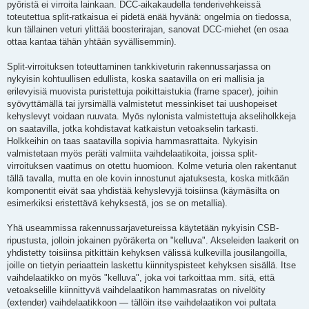
pyöristä ei virroita lainkaan. DCC-aikakaudella tenderivehkeissä
toteutettua split-ratkaisua ei pidetä enää hyvänä: ongelmia on tiedossa,
kun tällainen veturi ylittää boosterirajan, sanovat DCC-miehet (en osaa
ottaa kantaa tähän yhtään syvällisemmin).
Split-virroituksen toteuttaminen tankkiveturin rakennussarjassa on
nykyisin kohtuullisen edullista, koska saatavilla on eri mallisia ja
erilevyisiä muovista puristettuja poikittaistukia (frame spacer), joihin
syövyttämällä tai jyrsimällä valmistetut messinkiset tai uushopeiset
kehyslevyt voidaan ruuvata. Myös nylonista valmistettuja akseliholkkeja
on saatavilla, jotka kohdistavat katkaistun vetoakselin tarkasti.
Holkkeihin on taas saatavilla sopivia hammasrattaita. Nykyisin
valmistetaan myös peräti valmiita vaihdelaatikoita, joissa split-
virroituksen vaatimus on otettu huomioon. Kolme veturia olen rakentanut
tällä tavalla, mutta en ole kovin innostunut ajatuksesta, koska mitkään
komponentit eivät saa yhdistää kehyslevyjä toisiinsa (käymäsilta on
esimerkiksi eristettävä kehyksestä, jos se on metallia).
Yhä useammissa rakennussarjavetureissa käytetään nykyisin CSB-
ripustusta, jolloin jokainen pyöräkerta on "kelluva". Akseleiden laakerit on
yhdistetty toisiinsa pitkittäin kehyksen välissä kulkevilla jousilangoilla,
joille on tietyin periaattein laskettu kiinnityspisteet kehyksen sisällä. Itse
vaihdelaatikko on myös "kelluva", joka voi tarkoittaa mm. sitä, että
vetoakselille kiinnittyvä vaihdelaatikon hammasratas on nivelöity
(extender) vaihdelaatikkoon — tällöin itse vaihdelaatikon voi pultata