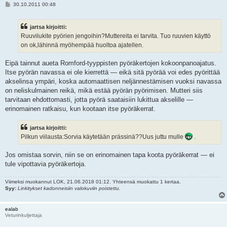
V
30.10.2011 00:48
i
e
s
jartsa kirjoitti:
t
i
Ruuvilukite pyörien jengoihin?Muttereita ei tarvita. Tuo ruuvien käyttö
on ok,lähinnä myöhempää huoltoa ajatellen.
Eipä tainnut aueta Romford-tyyppisten pyöräkertojen kokoonpanoajatus.
Itse pyörän navassa ei ole kierrettä — eikä sitä pyörää voi edes pyörittää
akselinsa ympäri, koska automaattisen neljännestämisen vuoksi navassa
on neliskulmainen reikä, mikä estää pyörän pyörimisen. Mutteri siis
tarvitaan ehdottomasti, jotta pyörä saataisiin lukittua akselille —
erinomainen ratkaisu, kun kootaan itse pyöräkerrat.
jartsa kirjoitti:
Pilkun viilausta:Sorvia käytetään prässinä??Uus juttu mulle
.
Jos omistaa sorvin, niin se on erinomainen tapa koota pyöräkerrat — ei
tule vipottavia pyöräkertoja.
Viimeksi muokannut
LOK
, 21.06.2018 01:12. Yhteensä muokattu 1 kertaa.
Syy:
Linkitykset kadonneisiin valokuviin poistettu.
ealab
Veturinkuljettaja