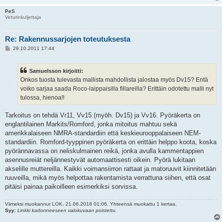
PeS
Veturinkuljettaja
Re: Rakennussarjojen toteutuksesta
V
29.10.2011 17:44
i
e
s
Samuelsson kirjoitti:
t
i
Onkos tuosta tulevasta mallista mahdollista jalostaa myös Dv15? Entä
voiko sarjaa saada Roco-laippaisilla fillareilla? Erittäin odotettu malli nyt
tulossa, hienoa!!
Tarkoitus on tehdä Vr11, Vv15 (myöh. Dv15) ja Vv16. Pyöräkerta on
englantilainen Markits/Romford, jonka mitoitus mahtuu sekä
amerikkalaiseen NMRA-standardiin että keskieurooppalaiseen NEM-
standardiin. Romford-tyyppinen pyöräkerta on erittäin helppo koota, koska
pyörännavassa on neliskulmainen reikä, jonka avulla kammentappien
asennusreiät neljännestyvät automaattisesti oikein. Pyörä lukitaan
akselille muttereilla. Kaikki voimansiirron rattaat ja matoruuvit kiinnitetään
ruuveilla, mikä myös helpottaa rakentamista verrattuna siihen, että osat
pitäisi painaa paikoilleen esimerkiksi sorvissa.
Viimeksi muokannut
LOK
, 21.06.2018 01:06. Yhteensä muokattu 1 kertaa.
Syy:
Linkki kadonneeseen valokuvaan poistettu.