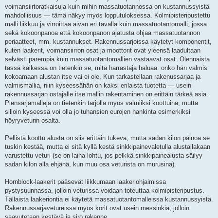
voimansiirtoratkaisuja kuin mihin massatuotannossa on kustannussyistä
mahdollisuus — tämä näkyy myös lopputuloksessa. Kolmipisteripustettu
malli liikkuu ja virroittaa aivan eri tavalla kuin massatuotantomalli, jossa
sekä kokoonpanoa että kokoonpanon ajatusta ohjaa massatuotannon
periaatteet, mm. kustannukset. Rakennussarjoissa käytetyt komponentit,
kuten laakerit, voimansiirron osat ja moottorit ovat yleensä laadultaan
selvästi parempia kuin massatuotantomallien vastaavat osat. Olennaista
tässä kaikessa on tietenkin se, mitä harrastaja haluaa: onko hän valmis
kokoamaan alustan itse vai ei ole. Kun tarkastellaan rakenussarjaa ja
valmismallia, niin kyseessähän on kaksi erilaista tuotetta — usein
rakennussarjan ostajalle itse mallin rakentaminen on erittäin tärkeä asia.
Piensarjamalleja on tietenkin tarjolla myös valmiiksi koottuina, mutta
silloin kyseessä voi olla jo tuhansien eurojen hankinta esimerkiksi
höyryveturin osalta.
Pellistä koottu alusta on siis erittäin tukeva, mutta sadan kilon painoa se
tuskin kestää, mutta ei sitä kyllä kestä sinkkipainevaletulla alustallakaan
varustettu veturi (se on laiha lohtu, jos pelkkä sinkkipainealusta säilyy
sadan kilon alla ehjänä, kun muu osa veturista on murusina).
Hornblock-laakerit pääsevät liikkumaan laakeriohjaimissa
pystysuunnassa, jolloin veturissa voidaan toteuttaa kolmipisteripustus.
Tällaista laakeriontia ei käytetä massatuotantomalleissa kustannussyistä.
Rakennussarjavetureissa myös korit ovat usein messinkiä, jolloin
saavutetaan kestävä ja siro rakenne.