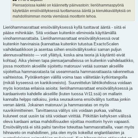
Piensarjoissa kaikki on käännetty päinvastoin: lieriöhammaspyöriä
käytetään ensiövälityksessä tuottamassa ääntä ja kierukkavälityksiä on
mahdollisimman monta viemässä moottorin tehoa.
Lieriöhammasrattaat ensiövälityksessä kyllä tuottavat ääntä - siitä ei
pääse mihinkään. Sitä voidaan kuitenkin eliminoida käyttämällä
vinohammasrattaita. Lieriöhammasrattaat ensiövälityksessä ovat
kuitenkin harvinaisia (kannattaa kuitenkin tutustua ExactoScalen
vaihdelaatikkoon ja asentaa siihen ensiövälitykseksi saman puljun
alennusvaihteisto — voit yllättyä, koska aina teoria jä käytäntö eivät
kohtaa). Aika yleinen tapa piensarjamalleissa on kuitenkin vaihdelaatikko,
jossa moottorin akselille sijoitettu matoruuvi vetää suoraan akselille
sijoitettua hammasratasta tai useammasta hammasrattaasta rakennettua
vaihteistoa. Pyöräkertojen välillä voima taas välitetään kytkintangoilla
(mikäli kyseessä on kankikoneisto). Suunnittelun lähtökohdissa voidaan
myös korostaa erilaisia asioita: lieriöhammasrattaat ensiövälityksessä ja
kardaaniveto kahdelle akselille (kuten tuossa Vr11:ssä) on mallarin
kannalta helppo ratkaisu, jonka seurauksena ensiövälitys tuottaa jonkin
verran ääntä. Jokainen matoruuvi ja hammasratas on myös
ruuvikiinnitteinen. Tarvittaessa välitys siis voidaan purkaa, vaihtaa
kuluneet osat uusiin tai sitä voidaan virittää. Pitkittäin kehyksen välissä
oleva kardaani antaa mahdollisuuden sijoittaa moottorin hyvin vapaasti.
Ensiövälitystä ei sitä paitsi tarvitse toteuttaa hammasrattailla, vaan myös
hihnaveto on mahdollinen, jota olen myös kokeillut englantilaisten ja