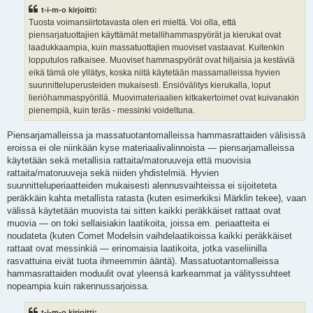
t-i-m-o kirjoitti:
Tuosta voimansiirtotavasta olen eri mieltä. Voi olla, että
piensarjatuottajien käyttämät metallihammaspyörät ja kierukat ovat
laadukkaampia, kuin massatuottajien muoviset vastaavat. Kuitenkin
lopputulos ratkaisee. Muoviset hammaspyörät ovat hiljaisia ja kestäviä
eikä tämä ole yllätys, koska niitä käytetään massamalleissa hyvien
suunnitteluperusteiden mukaisesti. Ensiövälitys kierukalla, loput
lieriöhammaspyörillä. Muovimateriaalien kitkakertoimet ovat kuivanakin
pienempiä, kuin teräs - messinki voideltuna.
Piensarjamalleissa ja massatuotantomalleissa hammasrattaiden välisissä
eroissa ei ole niinkään kyse materiaalivalinnoista — piensarjamalleissa
käytetään sekä metallisia rattaita/matoruuveja että muovisia
rattaita/matoruuveja sekä niiden yhdistelmiä. Hyvien
suunnitteluperiaatteiden mukaisesti alennusvaihteissa ei sijoiteteta
peräkkäin kahta metallista ratasta (kuten esimerkiksi Märklin tekee), vaan
välissä käytetään muovista tai sitten kaikki peräkkäiset rattaat ovat
muovia — on toki sellaisiakin laatikoita, joissa em. periaatteita ei
noudateta (kuten Comet Modelsin vaihdelaatikoissa kaikki peräkkäiset
rattaat ovat messinkiä — erinomaisia laatikoita, jotka vaseliinilla
rasvattuina eivät tuota ihmeemmin ääntä). Massatuotantomalleissa
hammasrattaiden moduulit ovat yleensä karkeammat ja välityssuhteet
nopeampia kuin rakennussarjoissa.
t-i-m-o kirjoitti: