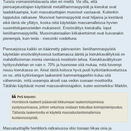
Tuosta voimansiirtotavasta olen eri mieltä. Voi olla, että
piensarjatuottajien käyttämät metallihammaspyörät ja kierukat ovat
laadukkaampia, kuin massatuottajien muoviset vastaavat. Kuitenkin
lopputulos ratkaisee. Muoviset hammaspyörät ovat hiljaisia ja kestäviä
eikä tämä ole yllätys, koska niitä käytetään massamalleissa hyvien
suunnitteluperusteiden mukaisesti. Ensiövälitys kierukalla, loput
lieriöhammaspyörillä. Muovimateriaalien kitkakertoimet ovat kuivanakin
pienempiä, kuin teräs - messinki voideltuna.
Piensarjoissa kaikki on käännetty päinvastoin: lieriöhammaspyöriä
käytetään ensiövälityksessä tuottamassa ääntä ja kierukkavälityksiä on
mahdollisimman monta viemässä moottorin tehoa. Kierukkavälityksen
hyötysuhdehan on vain n. 70% ja huononee sitä mukaa, mitä loivempi
nousu kierukassa on. Ainut tästä koituva hyvä puoli kytkintankoveturissa
on se, että kytkintangon laakerointi kammentappeihin kuluu sitä
vähemmän, mitä useampia akseli saa vedon suoraan moottorilta.
Tätähän käyttävät monet massavalmistajatkin, kuten esimerkiksi Märklin.
PeS kirjoitti:
Hornblock-laakerit pääsevät liikkumaan laakeriohjaimissa
pystysuunnassa, jolloin veturissa voidaan toteuttaa kolmipisteripustus.
Tällaista laakeriontia ei käytetä massatuotantomalleissa
kustannussyistä.
Massatuottajille hornblock-ratkaisussa olisi tosiaan liikaa osia ja