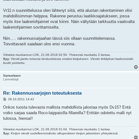
Vr11:n suunnittelussa olen lähtenyt siitä, että alustan rakentaminen olisi
mahdollisimman helppoa. Rakenne perustuu laatikkoajatukseen, jossa
myös itse laakeriohjaimet ovat kiinni. Näin vältytään tarkkuutta vaativalta
laakeriohjaimien sovittamiselta.
Niin..... rakennussarjaahan tässä siis ollaan suunnittelemassa.
Toivottavasti saadaan ulos ensi vuonna.
Viimeksi muokannut
LOK
, 21.06.2018 02:50. Yhteensä muokattu 2 kertaa.
Syy:
Viestit jaettu toisesta keskustelusta omaksi ketjukseen. Viestin linkitykset kadonneisiin
kuviin poistettu.
Samuelsson
Lämmittäjä
Re: Rakennussarjojen toteutuksesta
V
29.10.2011 14:42
i
e
Onkos tuosta tulevasta mallista mahdollista jalostaa myös Dv15? Entä
s
voiko sarjaa saada Roco-laippaisilla fillareilla? Erittäin odotettu malli nyt
t
i
tulossa, hienoa!!
Viimeksi muokannut
LOK
, 21.06.2018 01:04. Yhteensä muokattu 1 kertaa.
Syy:
Ketjun viestit uudelleenotsikoitu alkuperäisen ketjun jakamisen yhteydessä.