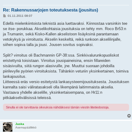
Re: Rakennussarjojen toteutuksesta (jousitus)
V
01.11.2011 08:07
i
e
Edellä mielenkiintoista teknistä asia luettavaksi. Kiinnostaa varsinkin tee
s
se itse- porukkaa. Akselikohtaisia jousituksia on tehty mm. Roco Br53:n
t
i
ja Trumanin, sekä Kisko-Kallen akselistoon lisäyksinä parantamaan
vetokykyä ja virroitusta. Akselin keskeltä, reikä runkoon akselilinjalle,
siihen sopiva talla ja jousi. Jousen sovitus sopivaksi.
Split? virroitus oli Bachmannin GP-38:ssa. Sinkkivalurunkopuoliskot
eristettynä toisistaan. Virroitus jousipaineisina, ensin fillareiden
sisäsivuilta, siitä rungon alasivuille, jne. Muuttui suoraan johdoilla
piirilevylle pyörien virroituksista. Tähänkin veturiin yksinkertainen, toimiva
lankajousitus.
Liitteessä eräs versio esitetystä lankasysteemijousituksesta. Jousituksen
kannalta saisi väliratasakseli olla likempänä laitimmaista akselia.
Vastaava yhdelle akselille, yksinkertaisempana, on Hr11:n
pitkäakselivälisissä teleissä.
Sinulla ei ole tarvittavia oikeuksia nähdäksesi tämän viestin liitetiedostoja.
Jaska
Asemapäällikkö