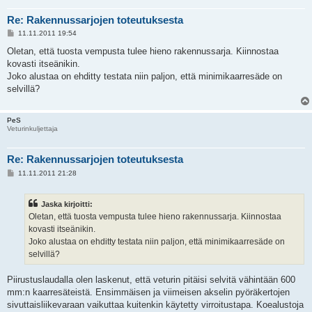
Re: Rakennussarjojen toteutuksesta
V
11.11.2011 19:54
i
e
Oletan, että tuosta vempusta tulee hieno rakennussarja. Kiinnostaa
s
kovasti itseänikin.
t
i
Joko alustaa on ehditty testata niin paljon, että minimikaarresäde on
selvillä?
PeS
Veturinkuljettaja
Re: Rakennussarjojen toteutuksesta
V
11.11.2011 21:28
i
e
s
Jaska kirjoitti:
t
i
Oletan, että tuosta vempusta tulee hieno rakennussarja. Kiinnostaa
kovasti itseänikin.
Joko alustaa on ehditty testata niin paljon, että minimikaarresäde on
selvillä?
Piirustuslaudalla olen laskenut, että veturin pitäisi selvitä vähintään 600
mm:n kaarresäteistä. Ensimmäisen ja viimeisen akselin pyöräkertojen
sivuttaisliikevaraan vaikuttaa kuitenkin käytetty virroitustapa. Koealustoja