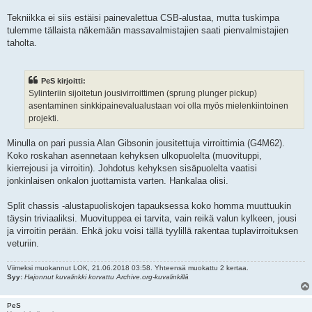
Tekniikka ei siis estäisi painevalettua CSB-alustaa, mutta tuskimpa
tulemme tällaista näkemään massavalmistajien saati pienvalmistajien
taholta.
PeS kirjoitti:
Sylinteriin sijoitetun jousivirroittimen (sprung plunger pickup)
asentaminen sinkkipainevalualustaan voi olla myös mielenkiintoinen
projekti.
Minulla on pari pussia Alan Gibsonin jousitettuja virroittimia (G4M62).
Koko roskahan asennetaan kehyksen ulkopuolelta (muovituppi,
kierrejousi ja virroitin). Johdotus kehyksen sisäpuolelta vaatisi
jonkinlaisen onkalon juottamista varten. Hankalaa olisi.
Split chassis -alustapuoliskojen tapauksessa koko homma muuttuukin
täysin triviaaliksi. Muovituppea ei tarvita, vain reikä valun kylkeen, jousi
ja virroitin perään. Ehkä joku voisi tällä tyylillä rakentaa tuplavirroituksen
veturiin.
Viimeksi muokannut
LOK
, 21.06.2018 03:58. Yhteensä muokattu 2 kertaa.
Syy:
Hajonnut kuvalinkki korvattu Archive.org-kuvalinkillä
PeS