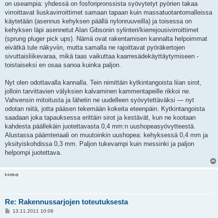
on useampia: yhdessä on fosforipronssista syövytetyt pyörien takaa
virroittavat liuskavirroittimet samaan tapaan kuin massatuotantomalleissa
käytetään (asennus kehyksen päällä nylonruuveilla) ja toisessa on
kehyksen läpi asennetut Alan Gibsonin sylinteri/kierrejousivirroittimet
(sprung pluger pick ups). Nämä ovat rakentamisen kannalta helpoimmat
eivätkä tule näkyviin, mutta samalla ne rajoittavat pyöräkertojen
sivuttaisliikevaraa, mikä taas vaikuttaa kaarresädekäyttäytymiseen -
toistaiseksi en osaa sanoa kuinka paljon.
Nyt olen odottavalla kannalla. Tein nimittäin kytkintangoista liian sirot,
jolloin tarvittavien välyksien kalvaminen kammentapeille rikkoi ne.
Vahvensin mitoitusta ja lähetin ne uudelleen syövytettäväksi — nyt
odotan niitä, jotta pääsen tekemään kokeita eteenpäin. Kytkintangoista
saadaan joka tapauksessa erittäin sirot ja kestävät, kun ne kootaan
kahdesta päällekäin juotettavasta 0,4 mm:n uushopeasyövytteestä.
Alustassa päämteriaali on muutoinkin uushopea: kehyksessä 0,4 mm ja
yksityiskohdissa 0,3 mm. Paljon tukevampi kuin messinki ja paljon
helpompi juotettava.
t-i-m-o
Re: Rakennussarjojen toteutuksesta
V
13.11.2011 10:06
i