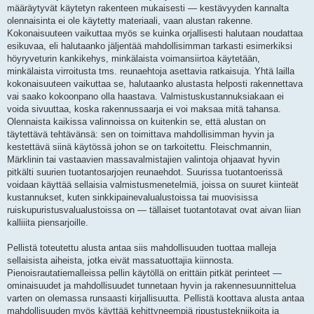
määräytyvät käytetyn rakenteen mukaisesti — kestävyyden kannalta
olennaisinta ei ole käytetty materiaali, vaan alustan rakenne.
Kokonaisuuteen vaikuttaa myös se kuinka orjallisesti halutaan noudattaa
esikuvaa, eli halutaanko jäljentää mahdollisimman tarkasti esimerkiksi
höyryveturin kankikehys, minkälaista voimansiirtoa käytetään,
minkälaista virroitusta tms. reunaehtoja asettavia ratkaisuja. Yhtä lailla
kokonaisuuteen vaikuttaa se, halutaanko alustasta helposti rakennettava
vai saako kokoonpano olla haastava. Valmistuskustannuksiakaan ei
voida sivuuttaa, koska rakennussaarja ei voi maksaa mitä tahansa.
Olennaista kaikissa valinnoissa on kuitenkin se, että alustan on
täytettävä tehtävänsä: sen on toimittava mahdollisimman hyvin ja
kestettävä siinä käytössä johon se on tarkoitettu. Fleischmannin,
Märklinin tai vastaavien massavalmistajien valintoja ohjaavat hyvin
pitkälti suurien tuotantosarjojen reunaehdot. Suurissa tuotantoerissä
voidaan käyttää sellaisia valmistusmenetelmiä, joissa on suuret kiinteät
kustannukset, kuten sinkkipainevalualustoissa tai muovisissa
ruiskupuristusvalualustoissa on — tällaiset tuotantotavat ovat aivan liian
kalliiita piensarjoille.
Pellistä toteutettu alusta antaa siis mahdollisuuden tuottaa malleja
sellaisista aiheista, jotka eivät massatuottajia kiinnosta.
Pienoisrautatiemalleissa pellin käytöllä on erittäin pitkät perinteet —
ominaisuudet ja mahdollisuudet tunnetaan hyvin ja rakennesuunnittelua
varten on olemassa runsaasti kirjallisuutta. Pellistä koottava alusta antaa
mahdollisuuden myös käyttää kehittyneempiä ripustustekniikoita ja