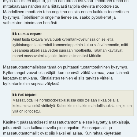
myös Ian Ricen kirjasta, jossa hän toteaa osuvasti: moottorin tehoa on
mittakaavaan nähden aina riittävästi tarjolla olevista moottoreista.
Mahdollinen moottorin teho-ongelma on siis ennen kaikkea teoreettinen
kysymys. Todellisempi ongelma lienee se, saako pyöräkerrat ja
vaihteiston toimimaan herkästi.
t-i-m-o kirjoitti:
Ainut tästä koituva hyvä puoli kytkintankoveturissa on se, että
kytkintangon laakerointi kammentappeihin kuluu sitä vähemmän, mitä
useampia akseli saa vedon suoraan moottorilta. Tätähän käyttävät
monet massavalmistajatkin, kuten esimerkiksi Märklin.
Massatuotantomalleissa tämä on puhtaasti tuotantotekninen kysymys.
Kytkintangot voivat olla väljät, kun ne eivät välitä voimaa, vaan lähinnä
lerpattavat mukana. Kiinalaisten teinien ei siis tarvitse viritellä
kytkintankoihin sopivia välyksiä.
PeS kirjoitti:
Massatuottajille hornblock-ratkaisussa olisi tosiaan liikaa osia ja
kokoamista sekä virittelyä. Kuitenkin muitakin mahdollisuuksia on, kuten
yllä on jo todettu.
Käsittelit pääsääntöisesti massatuotantomalleissa käytettyjä ratkaisuja,
jotka eivät liian kallina sovellu piensarjoihin. Piensarjamallit ja
massatuotantomallit ovat siis kaksi eri asiaa. Kun rahaa käytetään