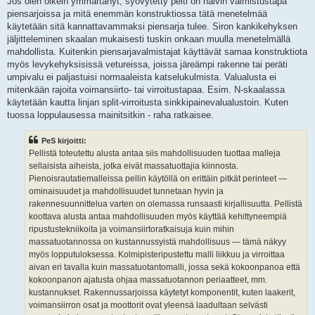
Jos olen oikein ymmärtänyt, syövytetty pelti on halvin valmistustapa
piensarjoissa ja mitä enemmän konstruktiossa tätä menetelmää
käytetään sitä kannattavammaksi piensarja tulee. Siron kankikehyksen
jäljitteleminen skaalan mukaisesti tuskin onkaan muulla menetelmällä
mahdollista. Kuitenkin piensarjavalmistajat käyttävät samaa konstruktiota
myös levykehyksisissä vetureissa, joissa järeämpi rakenne tai peräti
umpivalu ei paljastuisi normaaleista katselukulmista. Valualusta ei
mitenkään rajoita voimansiirto- tai virroitustapaa. Esim. N-skaalassa
käytetään kautta linjan split-virroitusta sinkkipainevalualustoin. Kuten
tuossa loppulausessa mainitsitkin - raha ratkaisee.
PeS kirjoitti:
Pellistä toteutettu alusta antaa siis mahdollisuuden tuottaa malleja
sellaisista aiheista, jotka eivät massatuottajia kiinnosta.
Pienoisrautatiemalleissa pellin käytöllä on erittäin pitkät perinteet —
ominaisuudet ja mahdollisuudet tunnetaan hyvin ja
rakennesuunnittelua varten on olemassa runsaasti kirjallisuutta. Pellistä
koottava alusta antaa mahdollisuuden myös käyttää kehittyneempiä
ripustustekniikoita ja voimansiirtoratkaisuja kuin mihin
massatuotannossa on kustannussyistä mahdollisuus — tämä näkyy
myös lopputuloksessa. Kolmipisteripustettu malli liikkuu ja virroittaa
aivan eri tavalla kuin massatuotantomalli, jossa sekä kokoonpanoa että
kokoonpanon ajatusta ohjaa massatuotannon periaatteet, mm.
kustannukset. Rakennussarjoissa käytetyt komponentit, kuten laakerit,
voimansiirron osat ja moottorit ovat yleensä laadultaan selvästi