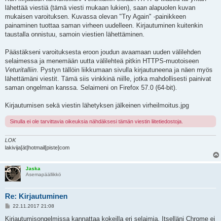
t
i
lähettää viestiä (tämä viesti mukaan lukien), saan alapuolen kuvan
mukaisen varoituksen. Kuvassa olevan "Try Again" -painikkeen
painaminen tuottaa saman virheen uudelleen. Kirjautuminen kuitenkin
taustalla onnistuu, samoin viestien lähettäminen.
Päästäkseni varoituksesta eroon joudun avaamaan uuden välilehden
selaimessa ja menemään uutta välilehteä pitkin HTTPS-muotoiseen
Veturitalliin
. Pystyn tällöin liikkumaan sivulla kirjautuneena ja näen myös
lähettämäni viestit. Tämä siis vinkkinä niille, jotka mahdollisesti painivat
saman ongelman kanssa. Selaimeni on Firefox 57.0 (64-bit).
Kirjautumisen sekä viestin lähetyksen jälkeinen virheilmoitus.jpg
Sinulla ei ole tarvittavia oikeuksia nähdäksesi tämän viestin liitetiedostoja.
LOK
lakivija[ät]hotmail[piste]com
Jaska
Asemapäällikkö
Re: Kirjautuminen
V
22.11.2017 21:08
i
e
Kirjautumisongelmissa kannattaa kokeilla eri selaimia. Itselläni Chrome ei