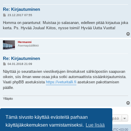
Re: Kirjautuminen
V
23.12.2017 07:55
i
e
Homma on parantunut: Muistaa jo salasanan, edelleen pitää kirjautua joka
s
kerta. Ps. Hyvää Joulua! Kiitos, nysse toimii! Hyvää Uutta Vuotta!
t
i
Hermanni
Asemapäällikkö
Re: Kirjautuminen
V
04.01.2018 21:09
i
e
Näyttää jo seurattavien viestiketjujen ilmoitukset sähköpostiin saapuvan
s
oikein, siis ilman www osaa joka sotki automaattista sisäänkirjautumista.
t
i
Vaati phpBB asetuksista
https://veturitalli.fi
asetuksen pakottamisen
päälle.
Ylläpito
8 viestiä • Sivu
1
/
1
Tämä sivusto käyttää evästeitä parhaan
Hyppää
käyttäjäkokemuksen varmistamiseksi.
Lue lisää
Suomalainen pienoisrautatiefoorumi
Kaikki ajat ovat
UTC+03:00