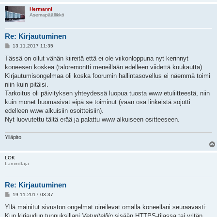
Hermanni
Asemapäällikkö
Re: Kirjautuminen
V
13.11.2017 11:35
i
e
Tässä on ollut vähän kiireitä että ei ole viikonloppuna nyt kerinnyt
s
koneesen koskea (taloremontti meneillään edelleen viidettä kuukautta).
t
i
Kirjautumisongelmaa oli koska foorumin hallintasovellus ei näemmä toimi
niin kuin pitäisi.
Tarkoitus oli päivityksen yhteydessä luopua tuosta www etuliitteestä, niin
kuin monet huomasivat eipä se toiminut (vaan osa linkeistä sojotti
edelleen www alkuisiin osoitteisiin).
Nyt luovutettu tältä erää ja palattu www alkuiseen ositteeseen.
Ylläpito
LOK
Lämmittäjä
Re: Kirjautuminen
V
19.11.2017 03:37
i
e
Yllä mainitut sivuston ongelmat oireilevat omalla koneellani seuraavasti:
s
Kun kirjaudun tunnuksillani
Veturitalliin
sisään HTTPS-tilassa tai yritän