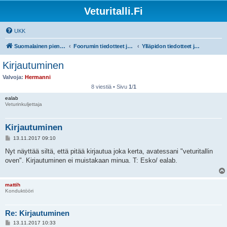
Veturitalli.Fi
UKK
Suomalainen pienoisrautatiefoorumi
Foorumin tiedotteet ja ohjeet
Ylläpidon tiedotteet ja foorumin ohjeet!
Kirjautuminen
Valvoja:
Hermanni
8 viestiä • Sivu
1
/
1
ealab
Veturinkuljettaja
Kirjautuminen
V
13.11.2017 09:10
i
e
Nyt näyttää siltä, että pitää kirjautua joka kerta, avatessani "veturitallin
s
oven". Kirjautuminen ei muistakaan minua. T: Esko/ ealab.
t
i
mattih
Konduktööri
Re: Kirjautuminen
V
13.11.2017 10:33