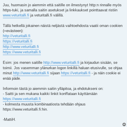
i
e
Juu, huomasin jo aiemmin että saitille on ilmestynyt http:n rinnalle myös
s
https-tuki, ja samalla saitin asetukset ja linkkaukset pointtaavat ristiin
t
i
www.veturitalli.fi
ja veturitalli.fi välillä.
Tällä hetkellä jokainen näistä neljästä vaihtoehdosta vaatii oman cookien
(=evästeen):
http://veturitalli.fi
https://veturitalli.fi
http://www.veturitalli.fi
https://www.veturitalli.fi
Esim: jos menen saitille
http://www.veturitalli.fi
ja kirjaudun sisään, se
toimii. Jos vasemman ylänurkan logon linkillä haluan etusivulle, se ohjaa
minut
http://www.veturitalli.fi
sijaan
https://veturitalli.fi
- ja näin cookie ei
enää päde.
Informoin tästä jo aiemmin saitin ylläpitoa, ja ehdotukseni on:
- Saitti ja sen mukana kaikki linkit konffataan käyttämään
https://www.veturitalli.fi
- kolmesta muusta kombinaatiosta tehdään ohjaus
https://www.veturitalli.fi:hin.
-MattiH.