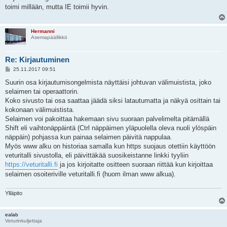
s
toimi millään, mutta IE toimii hyvin.
t
i
Hermanni
Asemapäällikkö
Re: Kirjautuminen
V
25.11.2017 09:51
i
e
Suurin osa kirjautumisongelmista näyttäisi johtuvan välimuistista, joko
s
selaimen tai operaattorin.
t
i
Koko sivusto tai osa saattaa jäädä siksi latautumatta ja näkyä osittain tai
kokonaan välimuistista.
Selaimen voi pakoittaa hakemaan sivu suoraan palvelimelta pitämällä
Shift eli vaihtonäppäintä (Ctrl näppäimen yläpuolella oleva nuoli ylöspäin
näppäin) pohjassa kun painaa selaimen päivitä nappulaa.
Myös www alku on historiaa samalla kun https suojaus otettiin käyttöön
veturitalli sivustolla, eli päivittäkää suosikeistanne linkki tyyliin
https://veturitalli.fi
ja jos kirjoitatte ositteen suoraan riittää kun kirjoittaa
selaimen osoiteriville veturitalli.fi (huom ilman www alkua).
Ylläpito
ealab
Veturinkuljettaja