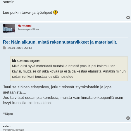
sormin.
Lue purkin turva- ja työohjeet
Hermanni
Asemapäällikkö
Re: Näin alkuun, mistä rakennustarvikkeet ja materiaalit.
V
30.01.2008 23:43
i
e
s
Catiska kirjoitti:
t
i
Mikä olisi hyvä materiaali muotoilla rinteitä yms. Kipsi kait muuten
kävisi, mutta se on aika kovaa ja ei taida kestää elämistä. Ainakin minun
radan runkoni joustaa jos sitä nostelee.
Juuri se sininen eristyslevy, jotkut tekevät styroksistakin ja jopa
uretaanista....
Jos tarvitset useampia kerroksia, muista vain liimata erikeeperillä esim
levyt kunnolla toisiinsa kiinni.
Ylläpito
ealab
Veturinkuljettaja