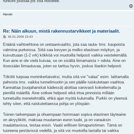
runkoni joustaa jos sitä nostelee.
Hanski
Re: Näin alkuun, mistä rakennustarvikkeet ja materiaalit.
V
30.01.2008 23:43
i
e
Eräänä vaihtoehtona on uretaanivaahto, jota saa rauta- tms. kaupoista
s
valmiina purkeissa. Siitä saa kevyen ja melko elastisen möykyn, ja
t
i
kuivuttuaan (1-2 vrk) kökköä voi muotoilla helposti vaikka veistelemällä.
Kun aine ei ole vielä kuivaa, se on sisältä liimamaista > odota. Aine on
itsessään liimautuvaa, joten se tarttuu hyvin, joskus liiankin helposti.
Tökötti turpoaa moninkertaiseksi, mutta sitä voi "valaa" esim. laittamalla
pahvista tms. vaikka tunnelimuotin ja sen päälle ruiskutetaan vaahtoa.
Kannattaa (suojahanskat kädessä) aloittaa varovasti kokeilemalla ja
pienillä määrillä. Aine sotkee helposti eikä irtoa pinnoista millään
tunnetuilla menetelmällä, ehkä ajan myötä kulumalla. Purkki on yleensä
tehty siten, että ruiskutettaessa pohja on ylöspäin.
Toinen tarkempaan ja ohuempaan hommaan sopiva elastinen täyteaine
on akryylikitti, maksaa muutaman euron tuubi, ja on varauksin
maalattavissa, testaa ensin. Vaatii erillisen liimapuristimen. Tämä on
tuoreena pestävissä vedellä, ja sitä voi muotoilla lastalla tai vaikka