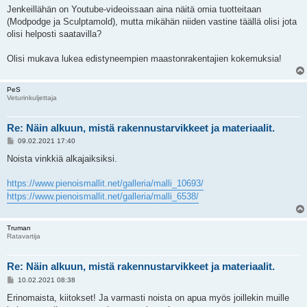
Jenkeillähän on Youtube-videoissaan aina näitä omia tuotteitaan
(Modpodge ja Sculptamold), mutta mikähän niiden vastine täällä olisi jota
olisi helposti saatavilla?
Olisi mukava lukea edistyneempien maastonrakentajien kokemuksia!
PeS
Veturinkuljettaja
Re: Näin alkuun, mistä rakennustarvikkeet ja materiaalit.
V
09.02.2021 17:40
i
e
Noista vinkkiä alkajaiksiksi.
s
t
i
https://www.pienoismallit.net/galleria/malli_10693/
https://www.pienoismallit.net/galleria/malli_6538/
Truman
Ratavartija
Re: Näin alkuun, mistä rakennustarvikkeet ja materiaalit.
V
10.02.2021 08:38
i
e
Erinomaista, kiitokset! Ja varmasti noista on apua myös joillekin muille
s