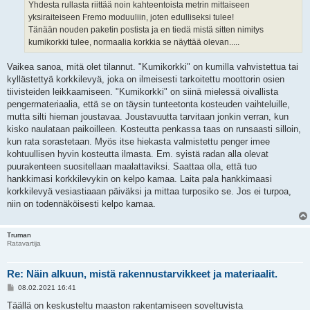
Yhdesta rullasta riittää noin kahteentoista metrin mittaiseen
yksiraiteiseen Fremo moduuliin, joten edulliseksi tulee!
Tänään nouden paketin postista ja en tiedä mistä sitten nimitys
kumikorkki tulee, normaalia korkkia se näyttää olevan.....
Vaikea sanoa, mitä olet tilannut. "Kumikorkki" on kumilla vahvistettua tai
kyllästettyä korkkilevyä, joka on ilmeisesti tarkoitettu moottorin osien
tiivisteiden leikkaamiseen. "Kumikorkki" on siinä mielessä oivallista
pengermateriaalia, että se on täysin tunteetonta kosteuden vaihteluille,
mutta silti hieman joustavaa. Joustavuutta tarvitaan jonkin verran, kun
kisko naulataan paikoilleen. Kosteutta penkassa taas on runsaasti silloin,
kun rata sorastetaan. Myös itse hiekasta valmistettu penger imee
kohtuullisen hyvin kosteutta ilmasta. Em. syistä radan alla olevat
puurakenteen suositellaan maalattaviksi. Saattaa olla, että tuo
hankkimasi korkkilevykin on kelpo kamaa. Laita pala hankkimaasi
korkkilevyä vesiastiaaan päiväksi ja mittaa turposiko se. Jos ei turpoa,
niin on todennäköisesti kelpo kamaa.
Truman
Ratavartija
Re: Näin alkuun, mistä rakennustarvikkeet ja materiaalit.
V
08.02.2021 16:41
i
e
Täällä on keskusteltu maaston rakentamiseen soveltuvista