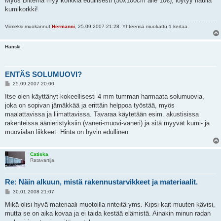
Myös Biltema myy korkkia edullisesti (50x100cm alle 10€), löytyy haulla
kumikorkki!
Viimeksi muokannut
Hermanni
, 25.09.2007 21:28. Yhteensä muokattu 1 kertaa.
Hanski
ENTÄS SOLUMUOVI?
V
25.09.2007 20:00
i
e
Itse olen käyttänyt kokeellisesti 4 mm tumman harmaata solumuovia,
s
joka on sopivan jämäkkää ja erittäin helppoa työstää, myös
t
i
maalattavissa ja liimattavissa. Tavaraa käytetään esim. akustisissa
rakenteissa äänieristyksiin (vaneri-muovi-vaneri) ja sitä myyvät kumi- ja
muovialan liikkeet. Hinta on hyvin edullinen.
Catiska
Ratavartija
Re: Näin alkuun, mistä rakennustarvikkeet ja materiaalit.
V
30.01.2008 21:07
i
e
Mikä olisi hyvä materiaali muotoilla rinteitä yms. Kipsi kait muuten kävisi,
s
mutta se on aika kovaa ja ei taida kestää elämistä. Ainakin minun radan
t
i