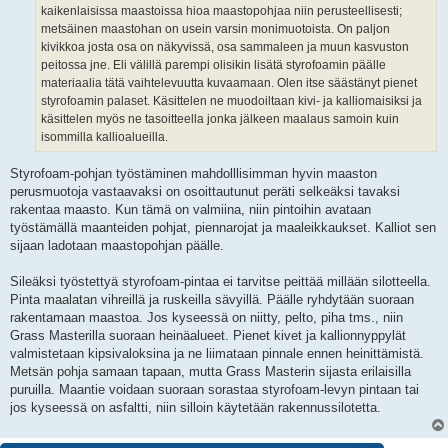
kaikenlaisissa maastoissa hioa maastopohjaa niin perusteellisesti;
metsäinen maastohan on usein varsin monimuotoista. On paljon
kivikkoa josta osa on näkyvissä, osa sammaleen ja muun kasvuston
peitossa jne. Eli välillä parempi olisikin lisätä styrofoamin päälle
materiaalia tätä vaihtelevuutta kuvaamaan. Olen itse säästänyt pienet
styrofoamin palaset. Käsittelen ne muodoiltaan kivi- ja kalliomaisiksi ja
käsittelen myös ne tasoitteella jonka jälkeen maalaus samoin kuin
isommilla kallioalueilla.
Styrofoam-pohjan työstäminen mahdolllisimman hyvin maaston
perusmuotoja vastaavaksi on osoittautunut peräti selkeäksi tavaksi
rakentaa maasto. Kun tämä on valmiina, niin pintoihin avataan
työstämällä maanteiden pohjat, piennarojat ja maaleikkaukset. Kalliot sen
sijaan ladotaan maastopohjan päälle.
Sileäksi työstettyä styrofoam-pintaa ei tarvitse peittää millään silotteella.
Pinta maalatan vihreillä ja ruskeilla sävyillä. Päälle ryhdytään suoraan
rakentamaan maastoa. Jos kyseessä on niitty, pelto, piha tms., niin
Grass Masterilla suoraan heinäalueet. Pienet kivet ja kallionnyppylät
valmistetaan kipsivaloksina ja ne liimataan pinnale ennen heinittämistä.
Metsän pohja samaan tapaan, mutta Grass Masterin sijasta erilaisilla
puruilla. Maantie voidaan suoraan sorastaa styrofoam-levyn pintaan tai
jos kyseessä on asfaltti, niin silloin käytetään rakennussilotetta.
13 viestiä • Sivu
1
/
1