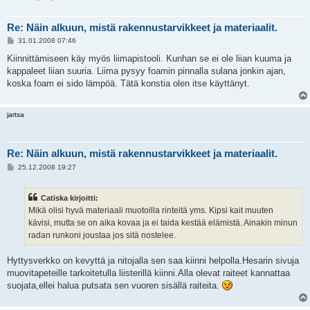
Re: Näin alkuun, mistä rakennustarvikkeet ja materiaalit.
V
31.01.2008 07:46
i
e
Kiinnittämiseen käy myös liimapistooli. Kunhan se ei ole liian kuuma ja
s
kappaleet liian suuria. Liima pysyy foamin pinnalla sulana jonkin ajan,
t
i
koska foam ei sido lämpöä. Tätä konstia olen itse käyttänyt.
jartsa
Re: Näin alkuun, mistä rakennustarvikkeet ja materiaalit.
V
25.12.2008 19:27
i
e
s
Catiska kirjoitti:
t
i
Mikä olisi hyvä materiaali muotoilla rinteitä yms. Kipsi kait muuten
kävisi, mutta se on aika kovaa ja ei taida kestää elämistä. Ainakin minun
radan runkoni joustaa jos sitä nostelee.
Hyttysverkko on kevyttä ja nitojalla sen saa kiinni helpolla.Hesarin sivuja
muovitapeteille tarkoitetulla liisterillä kiinni.Alla olevat raiteet kannattaa
suojata,ellei halua putsata sen vuoren sisällä raiteita.