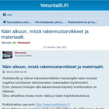
Veturitalli.Fi
UKK
Suomalainen pienoisrautatiefoorumi
H0-mittakaavan pienoisrautatiet
Radanrakennus ja maisemointi
Näin alkuun, mistä rakennustarvikkeet ja
materiaalit.
Valvojat:
jhr
,
Hermanni
13 viestiä • Sivu
1
/
1
Hermanni
Asemapäällikkö
Näin alkuun, mistä rakennustarvikkeet ja materiaalit.
V
08.02.2006 04:04
i
e
Aloitteleville ja miksei kokeneimmillekkin harrastajille tulee monasti
s
ongelma tarvittavien erikoisempien materiaalien löytämiseksi.
t
i
Esim yleisesti kiskojen alla äänieristeenä käytetty korkkimatton on
tällainen.
Siksi aiheellista listata myös näitä ja niiden käyttötarkoituksia.
Korkkimattoa saa esim
http://www.korkkipiste.fi
.