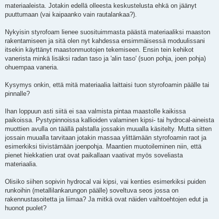
s
materiaaleista. Jotakin edellä olleesta keskustelusta ehkä on jäänyt
t
i
puuttumaan (vai kaipaanko vain rautalankaa?).
Nykyisin styrofoam lienee suosituimmasta päästä materiaaliksi maaston
rakentamiseen ja sitä olen nyt kahdessa ensimmäisessä moduulissani
itsekin käyttänyt maastonmuotojen tekemiseen. Ensin tein kehikot
vanerista minkä lisäksi radan taso ja 'alin taso' (suon pohja, joen pohja)
ohuempaa vaneria.
Kysymys onkin, että mitä materiaalia laittaisi tuon styrofoamin päälle tai
pinnalle?
Ihan loppuun asti siitä ei saa valmista pintaa maastolle kaikissa
paikoissa. Pystypinnoissa kallioiden valaminen kipsi- tai hydrocal-aineista
muottien avulla on täällä palstalla jossakin muualla käsitelty. Mutta sitten
jossain muualla tarvitaan jotakin massaa ylittämään styrofoamin raot ja
esimerkiksi tiivistämään joenpohja. Maantien muotoileminen niin, että
pienet hiekkatien urat ovat paikallaan vaativat myös soveliasta
materiaalia.
Olisiko siihen sopivin hydrocal vai kipsi, vai kenties esimerkiksi puiden
runkoihin (metallilankarungon päälle) soveltuva seos jossa on
rakennustasoitetta ja liimaa? Ja mitkä ovat näiden vaihtoehtojen edut ja
huonot puolet?