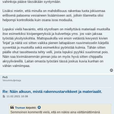
vahinkoja pääse tässäkään syntymään.
Lisäksi mietin, että minulla on mahdollisuus rakentaa tuota jokiuomaa
erillisenä palasena vesiaineen lisäämiseen asti, jolloin tilannetta olisi
helpompi kontrolloida kuin osana isoa moduulia.
Lopuksi vielä havainto, että styrofoam on miellyttävä materiaali muotoilla
itse esimerkiksi kivipengerryksiä ja kulvertteja yms. jos vain jaksaa
työstää yksityiskohtia. Mattopuukolla voi ensin vetäistä kevyesti kivien
'linjat' ja näitä voi sitten vaikka pienen lattapäisen ruuvimeisselin kärjellä
syventää ja muotoilla sekä esimerkiksi pyöristää kulmia. Tähän sitten
päälle ohut tasoitteesta tehty velli, josta lopuksi pyyhkii suurimmat pois.
Näin saa kivimäisemmän pinnan jota on myös hyvä sitten chippailla
akryyliväreillä. Laitan omasta työstäni tässä joskus kuvia kunhan on
vähän valmiimpaa.
PeS
Veturinkuljettaja
Re: Näin alkuun, mistä rakennustarvikkeet ja materiaalit.
V
11.02.2021 10:38
i
e
s
Truman
kirjoitti:
t
i
Semmoinen kommentti vielä, että en näkisi aina välttämättömänä