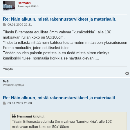
Hermanni
Asemapäällikkö
Re: Näin alkuun, mistä rakennustarvikkeet ja materiaalit.
V
09.01.2009 22:21
i
e
Tilasin Biltemasta edullista 3mm vahvaa "kumikorkkia", alle 10€
s
maksavan rullan koko on 50x100cm.
t
i
Yhdesta rullasta riittää noin kahteentoista metrin mittaiseen yksiraiteiseen
Fremo moduuliin, joten edulliseksi tulee!
Tänään nouden paketin postista ja en tiedä mistä sitten nimitys
kumikorkki tulee, normaalia korkkia se näyttää olevan.....
Ylläpito
PeS
Veturinkuljettaja
Re: Näin alkuun, mistä rakennustarvikkeet ja materiaalit.
V
09.01.2009 23:08
i
e
s
Hermanni kirjoitti:
t
i
Tilasin Biltemasta edullista 3mm vahvaa "kumikorkkia", alle 10€
maksavan rullan koko on 50x100cm.