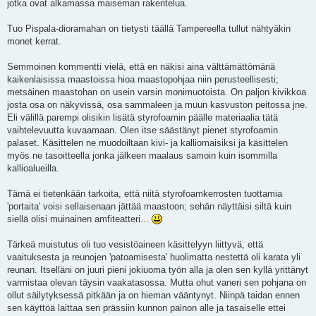
jotka ovat alkamassa maiseman rakentelua.
t
i
Tuo Pispala-dioramahan on tietysti täällä Tampereella tullut nähtyäkin
monet kerrat.
Semmoinen kommentti vielä, että en näkisi aina välttämättömänä
kaikenlaisissa maastoissa hioa maastopohjaa niin perusteellisesti;
metsäinen maastohan on usein varsin monimuotoista. On paljon kivikkoa
josta osa on näkyvissä, osa sammaleen ja muun kasvuston peitossa jne.
Eli välillä parempi olisikin lisätä styrofoamin päälle materiaalia tätä
vaihtelevuutta kuvaamaan. Olen itse säästänyt pienet styrofoamin
palaset. Käsittelen ne muodoiltaan kivi- ja kalliomaisiksi ja käsittelen
myös ne tasoitteella jonka jälkeen maalaus samoin kuin isommilla
kallioalueilla.
Tämä ei tietenkään tarkoita, että niitä styrofoamkerrosten tuottamia
'portaita' voisi sellaisenaan jättää maastoon; sehän näyttäisi siltä kuin
siellä olisi muinainen amfiteatteri...
Tärkeä muistutus oli tuo vesistöaineen käsittelyyn liittyvä, että
vaaituksesta ja reunojen 'patoamisesta' huolimatta nestettä oli karata yli
reunan. Itselläni on juuri pieni jokiuoma työn alla ja olen sen kyllä yrittänyt
varmistaa olevan täysin vaakatasossa. Mutta ohut vaneri sen pohjana on
ollut säilytyksessä pitkään ja on hieman vääntynyt. Niinpä taidan ennen
sen käyttöä laittaa sen prässiin kunnon painon alle ja tasaiselle ettei