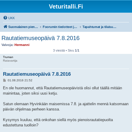
Veturitalli.Fi
UKK
Suomalainen pienoisrautatiefoorumi
Foorumin tiedotteet ja ohjeet
Tapahtumat ja tilaisuudet
Rautatiemuseopäivä 7.8.2016
Valvoja:
Hermanni
3 viestiä • Sivu
1
/
1
Truman
Ratavartija
Rautatiemuseopäivä 7.8.2016
V
01.08.2016 21:52
i
e
En ole huomannut, että Rautatiemuseopäivistä olisi ollut täällä mitään
s
mainintaa, joten siksi uusi ketju.
t
i
Satun olemaan Hyvinkään maisemissa 7.8. ja ajattelin mennä katsomaan
päivän ohjelmaa perheen kanssa.
Kysymys kuuluu, että onkohan siellä myös pienoisrautatiepuolta
edustettuna tuolloin?