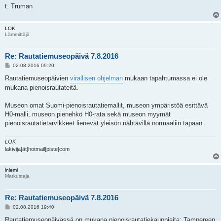
t. Truman
LOK
Lämmittäjä
Re: Rautatiemuseopäivä 7.8.2016
V
02.08.2016 09:20
i
e
Rautatiemuseopäivien
virallisen ohjelman
mukaan tapahtumassa ei ole
s
mukana pienoisrautateitä.
t
i
Museon omat Suomi-pienoisrautatiemallit, museon ympäristöä esittävä
H0-malli, museon pienehkö H0-rata sekä museon myymät
pienoisrautatietarvikkeet lienevät yleisön nähtävillä normaaliin tapaan.
LOK
lakivija[ät]hotmail[piste]com
iniemi
Matkustaja
Re: Rautatiemuseopäivä 7.8.2016
V
02.08.2016 19:40
i
e
Rautatiemuseopäivässä on mukana pienoisrautatiekauppiaita; Tampereen